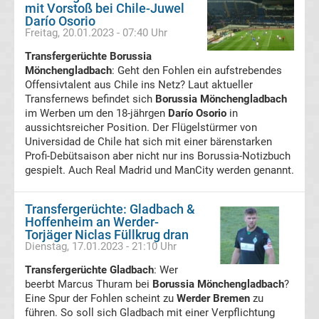
mit Vorstoß bei Chile-Juwel
Darío Osorio
Viktoria
Freitag, 20.01.2023 - 07:40 Uhr
Transfergerüchte Borussia
Köln
Mönchengladbach
: Geht den Fohlen ein aufstrebendes
Offensivtalent aus Chile ins Netz? Laut aktueller
Transfergerüchte
Transfernews befindet sich
Borussia Mönchengladbach
im Werben um den 18-jährgen
Darío Osorio
in
aussichtsreicher Position. Der Flügelstürmer von
Werder
Universidad de Chile hat sich mit einer bärenstarken
Profi-Debütsaison aber nicht nur ins Borussia-Notizbuch
Bremen
gespielt. Auch Real Madrid und ManCity werden genannt.
Transfergerüchte
Borussia
Transfergerüchte: Gladbach &
Mönchengladbach
Hoffenheim an Werder-
Torjäger Niclas Füllkrug dran
Dienstag, 17.01.2023 - 21:10 Uhr
Borussia
Transfergerüchte Gladbach
: Wer
beerbt Marcus Thuram bei
Borussia Mönchengladbach
?
Mönchengladbach
Eine Spur der Fohlen scheint zu
Werder Bremen
zu
führen. So soll sich Gladbach mit einer Verpflichtung