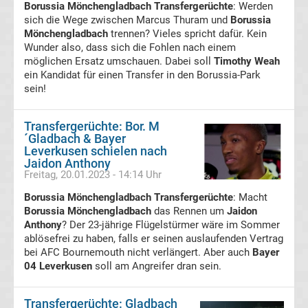
Borussia Mönchengladbach Transfergerüchte
: Werden
sich die Wege zwischen Marcus Thuram und
Borussia
VfB
Mönchengladbach
trennen? Vieles spricht dafür. Kein
Wunder also, dass sich die Fohlen nach einem
möglichen Ersatz umschauen. Dabei soll
Stuttgart
Timothy Weah
ein Kandidat für einen Transfer in den Borussia-Park
sein!
Transfergerüchte
Transfergerüchte: Bor. M
VfL
´Gladbach & Bayer
Leverkusen schielen nach
Jaidon Anthony
Bochum
Freitag, 20.01.2023 - 14:14 Uhr
Borussia Mönchengladbach Transfergerüchte
: Macht
Transfergerüchte
Borussia Mönchengladbach
das Rennen um
Jaidon
Anthony
? Der 23-jährige Flügelstürmer wäre im Sommer
VfL
ablösefrei zu haben, falls er seinen auslaufenden Vertrag
bei AFC Bournemouth nicht verlängert. Aber auch
Bayer
Wolfsburg
04 Leverkusen
soll am Angreifer dran sein.
Transfergerüchte
Transfergerüchte: Gladbach