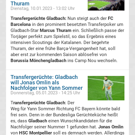
England
Thuram
Dienstag, 10.01.2023 - 13:02 Uhr
Transfergerüchte
Transfergerüchte Gladbach:
Nun steigt auch der
FC
Barcelona
in den prominent besetzten Transferpoker um
Gladbach-Star
Marcus Thuram
ein. Schließlich passe der
Italien
Torjäger perfekt zum Spielstil, so das Ergebnis eines
intensiven Scoutings der Katalanen. Der begehrte
Transfergerüchte
Thuram, der eine frühe Barça-Vergangenheit hat, soll
aber erst zur kommenden Saison ablösefrei von
Borussia Mönchengladbach
ins Camp Nou wechseln.
Spanien
Top-
Transfergerüchte: Gladbach
Aktuell
will Jonas Omlin als
Nachfolger von Yann Sommer
Donnerstag, 05.01.2023 - 14:25 Uhr
Bundesliga
T
ransfergerüchte Gladbach
: Der
Tabelle
Weg für Yann Sommer Richtung FC Bayern könnte bald
frei sein. Denn in der Bundesliga Gerüchteküche heißt
es, dass
Gladbach
einen Wunschkandidaten für die
Bundesliga
Nachfolger seiner Nummer 1 gefunden hat.
Jonas Omlin
von
HSC Montpellier
soll es demnach werden. Allerdings