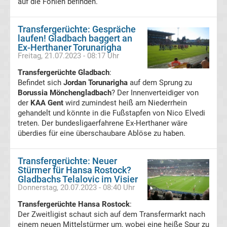
auf die Fohlen befinden.
05
Transfergerüchte: Gespräche
Transfergerüchte
laufen! Gladbach baggert an
Ex-Herthaner Torunarigha
Alemannia
Freitag, 21.07.2023 - 08:17 Uhr
Transfergerüchte Gladbach
:
Aachen
Befindet sich
Jordan Torunarigha
auf dem Sprung zu
Borussia Mönchengladbach
? Der Innenverteidiger von
der
KAA Gent
wird zumindest heiß am Niederrhein
Transfergerüchte
gehandelt und könnte in die Fußstapfen von Nico Elvedi
treten. Der bundesligaerfahrene Ex-Herthaner wäre
Arminia
überdies für eine überschaubare Ablöse zu haben.
Bielefeld
Transfergerüchte: Neuer
Stürmer für Hansa Rostock?
Gladbachs Telalovic im Visier
Transfergerüchte
Donnerstag, 20.07.2023 - 08:40 Uhr
Transfergerüchte Hansa Rostock
:
Bayer
Der Zweitligist schaut sich auf dem Transfermarkt nach
einem neuen Mittelstürmer um, wobei eine heiße Spur zu