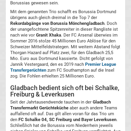
Borussias gewesen sein.
Mit dem genannten Trio schafft es Borussia Dortmund
Conference
übrigens auch gleich dreimal in die Top 7 der
Rekordabgänge von Borussia Mönchengladbach
. Doch
League
der unangefochtene Spitzenreiter in dieser Rangliste ist
nach wie vor
Granit Xhaka
. Der FC Arsenal überwies im
Sommer 2016 stolze 45 Millionen Euro Ablöse für den
Tabelle
Schweizer Mittelfeldstrategen. Mit weitem Abstand folgt
Thorgan Hazard auf Platz zwei, für den Gladbach 25,5
Formel
Mio. Euro aus Dortmund kassierte. Dicht gefolgt von
Jannik Vestergaard, den es 2019 nach
Premier League
Transfergerüchten
zum FC Southampton auf die Insel
1
zog. Die Fohlen erhielten 25 Millionen Euro.
Rennkalender
Gladbach bedient sich oft bei Schalke,
Freiburg & Leverkusen
Transfergerüchte
Seit der Jahrtausendwende tauchen in der
Gladbach
Transfermarkt Gerüchteküche
aber auch andere Teams
auffallend oft auf. Das gilt allen voran für das Trio um
WWE
den
FC Schalke 04, SC Freiburg und Bayer Leverkusen
.
Schließlich hat die Borussia vom Niederrhein jeweils
News