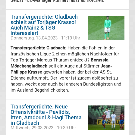
Selbst FCU-Manager Ruhnert lässt aufhorchen.
Transfergerüchte
Transfergerüchte: Gladbach
RB
schielt auf Torjäger Krasso!
Auch Mainz & TSG
interessiert
Leipzig
Donnerstag, 13.04.2023 - 11:19 Uhr
Transfergerüchte Gladbach
: Haben die Fohlen in der
Transfergerüchte
französischen Ligue 2 einen möglichen Nachfolger für
Top-Torjäger Marcus Thuram entdeckt?
Borussia
Rot-
Mönchengladbach
soll ein Auge auf Stürmer
Jean-
Philippe Krasso
geworfen haben, der bei der AS St.
Etienne auftrumpft. Der Ivorer ist zudem ablösefrei zu
Weiss
haben, weckt aber auch bei anderen Bundesligisten und
im Ausland Begehrlichkeiten.
Essen
Transfergerüchte: Neue
Transfergerüchte
Offensivkräfte - Pavlidis,
Itten, Amdouni & Hagi Thema
in Gladbach
SC
Mittwoch, 29.03.2023 - 10:39 Uhr