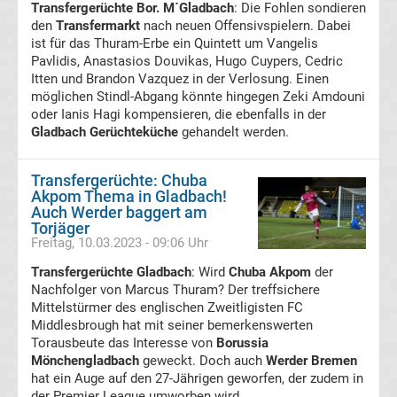
Transfergerüchte Bor. M´Gladbach
: Die Fohlen sondieren
Freiburg
den
Transfermarkt
nach neuen Offensivspielern. Dabei
ist für das Thuram-Erbe ein Quintett um Vangelis
Transfergerüchte
Pavlidis, Anastasios Douvikas, Hugo Cuypers, Cedric
Itten und Brandon Vazquez in der Verlosung. Einen
möglichen Stindl-Abgang könnte hingegen Zeki Amdouni
SC
oder Ianis Hagi kompensieren, die ebenfalls in der
Gladbach Gerüchteküche
gehandelt werden.
Paderborn
Transfergerüchte: Chuba
07
Akpom Thema in Gladbach!
Auch Werder baggert am
Torjäger
Transfergerüchte
Freitag, 10.03.2023 - 09:06 Uhr
Transfergerüchte Gladbach
: Wird
Chuba Akpom
der
Schalke
Nachfolger von Marcus Thuram? Der treffsichere
Mittelstürmer des englischen Zweitligisten FC
04
Middlesbrough hat mit seiner bemerkenswerten
Torausbeute das Interesse von
Borussia
Mönchengladbach
geweckt. Doch auch
Werder Bremen
Transfergerüchte
hat ein Auge auf den 27-Jährigen geworfen, der zudem in
der Premier League umworben wird.