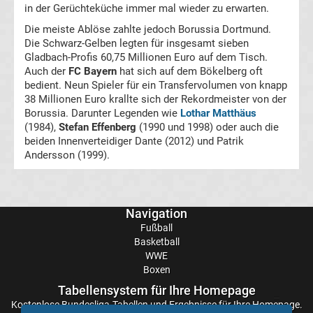
in der Gerüchteküche immer mal wieder zu erwarten.
im
Die meiste Ablöse zahlte jedoch Borussia Dortmund.
Die Schwarz-Gelben legten für insgesamt sieben
Gladbach-Profis 60,75 Millionen Euro auf dem Tisch.
TV
Auch der
FC Bayern
hat sich auf dem Bökelberg oft
bedient. Neun Spieler für ein Transfervolumen von knapp
Tabellen
38 Millionen Euro krallte sich der Rekordmeister von der
&
Borussia. Darunter Legenden wie
Lothar Matthäus
Ergebnisse
International:
(1984),
Stefan Effenberg
(1990 und 1998) oder auch die
beiden Innenverteidiger Dante (2012) und Patrik
Andersson (1999).
La
Liga
Navigation
Ergebnisse
Fußball
Basketball
WWE
La
Boxen
Tabellensystem für Ihre Homepage
Liga
Kostenlose
Bundesliga-Tabellen
und Ergebnisse für Ihre Homepage.