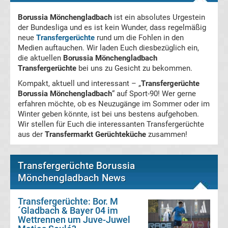
Magdeburg
Borussia Mönchengladbach
ist ein absolutes Urgestein
der Bundesliga und es ist kein Wunder, dass regelmäßig
neue
Transfergerüchte
rund um die Fohlen in den
Transfergerüchte
Medien auftauchen. Wir laden Euch diesbezüglich ein,
die aktuellen
Borussia Mönchengladbach
1.
Transfergerüchte
bei uns zu Gesicht zu bekommen.
Kompakt, aktuell und interessant – „
Transfergerüchte
FC
Borussia Mönchengladbach
“ auf Sport-90! Wer gerne
erfahren möchte, ob es Neuzugänge im Sommer oder im
Nürnberg
Winter geben könnte, ist bei uns bestens aufgehoben.
Wir stellen für Euch die interessanten Transfergerüchte
aus der
Transfermarkt Gerüchteküche
zusammen!
Transfergerüchte
1.
Transfergerüchte Borussia
Mönchengladbach News
FC
Transfergerüchte: Bor. M
´Gladbach & Bayer 04 im
Saarbrücken
Wettrennen um Juve-Juwel