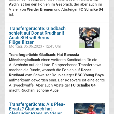
Aydin
ist bei den Fohlen im Gespräch, der aber auch im
Visier von
FC
Werder Bremen
und Absteiger
FC Schalke 04
ist.
St.
Transfergerüchte: Gladbach
schielt auf Donat Rrudhani!
Pauli
Auch S04 will Berns
Flügelflitzer
Montag, 05.06.2023 - 12:45 Uhr
Transfergerüchte
Transfergerüchte Gladbach
: Hat
Borussia
Fortuna
Mönchengladbach
einen weiteren Kandidaten für die
Außenbahn auf der Liste. Entsprechende Transfernews
machen die Runde, wonach die Fohlen auf
Donat
Düsseldorf
Rrudhani
vom Schweizer Doublesieger
BSC Young Boys
aufmerksam geworden sind. Der Kosovare ist eine echte
Transfergerüchte
Allzweckwaffe. Aber auch Absteiger
FC Schalke 04
macht Rrudhani schöne Auge.
FSV
Transfergerüchte: Als Plea-
Ersatz? Gladbach hat
Frankfurt
Alexander Prass im Visier