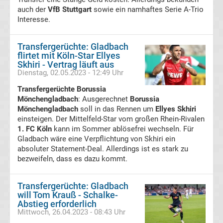
auch der
VfB Stuttgart
sowie ein namhaftes Serie A-Trio
Transfergerüchte
Interesse.
Hannover
Transfergerüchte: Gladbach
flirtet mit Köln-Star Ellyes
96
Skhiri - Vertrag läuft aus
Dienstag, 02.05.2023 - 12:49 Uhr
Transfergerüchte
Transfergerüchte Borussia
Mönchengladbach
: Ausgerechnet
Borussia
Mönchengladbach
soll in das Rennen um
Ellyes Skhiri
Hertha
einsteigen. Der Mittelfeld-Star vom großen Rhein-Rivalen
1. FC Köln
kann im Sommer ablösefrei wechseln. Für
BSC
Gladbach wäre eine Verpflichtung von Skhiri ein
absoluter Statement-Deal. Allerdings ist es stark zu
bezweifeln, dass es dazu kommt.
Transfergerüchte
Transfergerüchte: Gladbach
Holstein
will Tom Krauß - Schalke-
Abstieg erforderlich
Kiel
Mittwoch, 26.04.2023 - 08:43 Uhr