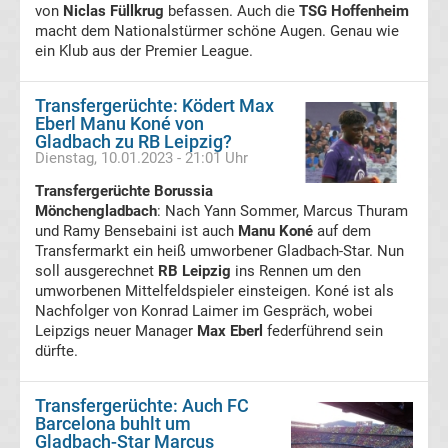
Porträt
von
Niclas Füllkrug
befassen. Auch die
TSG Hoffenheim
macht dem Nationalstürmer schöne Augen. Genau wie
ein Klub aus der Premier League.
Transfergerüchte
Transfergerüchte: Ködert Max
Transfermarkt
Eberl Manu Koné von
Gladbach zu RB Leipzig?
Bundesliga
Dienstag, 10.01.2023 - 21:01 Uhr
Transfergerüchte Borussia
Gerüchte
Mönchengladbach
: Nach Yann Sommer, Marcus Thuram
und Ramy Bensebaini ist auch
Manu Koné
auf dem
Transfergerüchte
Transfermarkt ein heiß umworbener Gladbach-Star. Nun
international
soll ausgerechnet
RB Leipzig
ins Rennen um den
umworbenen Mittelfeldspieler einsteigen. Koné ist als
Transfergerüchte
Nachfolger von Konrad Laimer im Gespräch, wobei
Leipzigs neuer Manager
Max Eberl
federführend sein
dürfte.
Deutschland
Transfergerüchte: Auch FC
Transfergerüchte
Barcelona buhlt um
Gladbach-Star Marcus