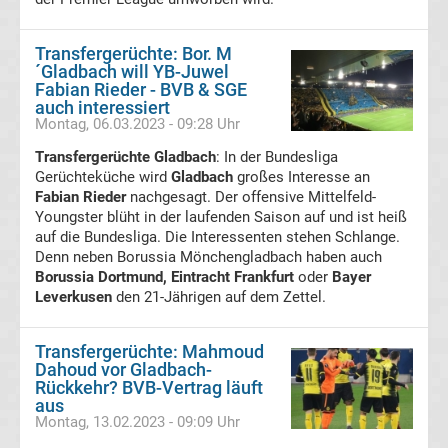
SpVgg
Transfergerüchte: Bor. M
Greuther
´Gladbach will YB-Juwel
Fabian Rieder - BVB & SGE
Fürth
auch interessiert
Montag, 06.03.2023 - 09:28 Uhr
Transfergerüchte Gladbach
Transfergerüchte
: In der Bundesliga
Gerüchteküche wird
Gladbach
großes Interesse an
Fabian Rieder
nachgesagt. Der offensive Mittelfeld-
SpVgg
Youngster blüht in der laufenden Saison auf und ist heiß
auf die Bundesliga. Die Interessenten stehen Schlange.
Unterhaching
Denn neben Borussia Mönchengladbach haben auch
Borussia Dortmund, Eintracht Frankfurt
oder
Bayer
Leverkusen
den 21-Jährigen auf dem Zettel.
Transfergerüchte
Transfergerüchte: Mahmoud
SV
Dahoud vor Gladbach-
Rückkehr? BVB-Vertrag läuft
Darmstadt
aus
Montag, 13.02.2023 - 09:09 Uhr