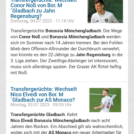
Mönchengladbach
Conor Noß von Bor. M
´Gladbach zu Jahn
Regensburg?
Transfergerüchte
Dienstag, 04.07.2023 - 11:18 Uhr
Chemnitzer
Transfergerüchte
Borussia Mönchengladbach
: Die Wege
von
Conor Noß
und
Borussia Mönchengladbach
werden
sich im Sommer nach 14 Jahren trennen. Bei den Fohlen
FC
blieb dem Offensiv-Allrounder der Durchbruch verwehrt,
nun könnte es den 22-Jährige zu
Jahn Regensburg
in die
Transfergerüchte
3. Liga ziehen. Der Zweitliga-Absteiger ist interessiert,
muss sich allerdings sputen. Der Grazer AK flirtet heftig
mit Noß.
Dynamo
Transfergerüchte: Wechselt
Dresden
Nico Elvedi von Bor. M
´Gladbach zur AS Monaco?
Transfergerüchte
Montag, 03.07.2023 - 09:03 Uhr
Transfergerüchte Gladbach
: Kehrt
Eintracht
Nico Elvedi Borussia Mönchengladbach
nach acht
Jahren den Rücken. Ein Abschied gilt als wahrscheinlich,
wobei sich mit der
AS Monaco
ein neuer Arbeitgeber für
Braunschweig