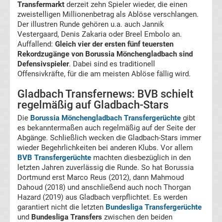
Ergebnisse
Transfermarkt
derzeit zehn Spieler wieder, die einen
zweistelligen Millionenbetrag als Ablöse verschlangen.
Der illustren Runde gehören u.a. auch Jannik
Europa
Vestergaard, Denis Zakaria oder Breel Embolo an.
Auffallend:
Gleich vier der ersten fünf teuersten
League
Rekordzugänge von Borussia Mönchengladbach sind
Defensivspieler
. Dabei sind es traditionell
Offensivkräfte, für die am meisten Ablöse fällig wird.
Tabelle
Gladbach Transfernews: BVB schielt
Europa
regelmäßig auf Gladbach-Stars
Die
Borussia Mönchengladbach Transfergerüchte
gibt
League
es bekanntermaßen auch regelmäßig auf der Seite der
Abgänge. Schließlich wecken die Gladbach-Stars immer
Ergebnisse
wieder Begehrlichkeiten bei anderen Klubs. Vor allem
BVB Transfergerüchte
machten diesbezüglich in den
letzten Jahren zuverlässig die Runde. So hat Borussia
Conference
Dortmund erst Marco Reus (2012), dann Mahmoud
Dahoud (2018) und anschließend auch noch Thorgan
League
Hazard (2019) aus Gladbach verpflichtet. Es werden
garantiert nicht die letzten
Bundesliga Transfergerüchte
und
Bundesliga Transfers
zwischen den beiden
Erg.