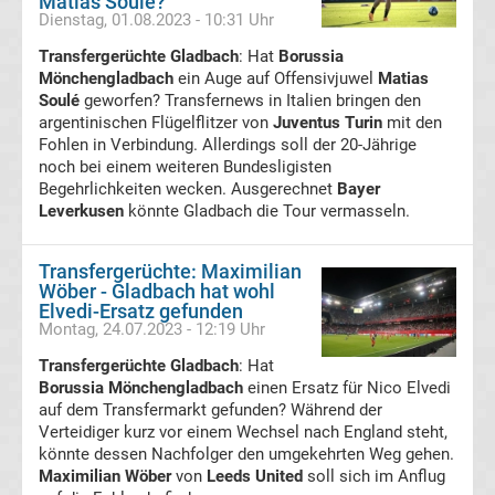
Matias Soulé?
Dienstag, 01.08.2023 - 10:31 Uhr
Transfergerüchte
Transfergerüchte Gladbach
: Hat
Borussia
1.
Mönchengladbach
ein Auge auf Offensivjuwel
Matias
Soulé
geworfen? Transfernews in Italien bringen den
argentinischen Flügelflitzer von
Juventus Turin
mit den
FC
Fohlen in Verbindung. Allerdings soll der 20-Jährige
noch bei einem weiteren Bundesligisten
Union
Begehrlichkeiten wecken. Ausgerechnet
Bayer
Leverkusen
könnte Gladbach die Tour vermasseln.
Berlin
Transfergerüchte: Maximilian
Wöber - Gladbach hat wohl
Transfergerüchte
Elvedi-Ersatz gefunden
Montag, 24.07.2023 - 12:19 Uhr
1.
Transfergerüchte Gladbach
: Hat
Borussia Mönchengladbach
einen Ersatz für Nico Elvedi
FSV
auf dem Transfermarkt gefunden? Während der
Verteidiger kurz vor einem Wechsel nach England steht,
Mainz
könnte dessen Nachfolger den umgekehrten Weg gehen.
Maximilian Wöber
von
Leeds United
soll sich im Anflug