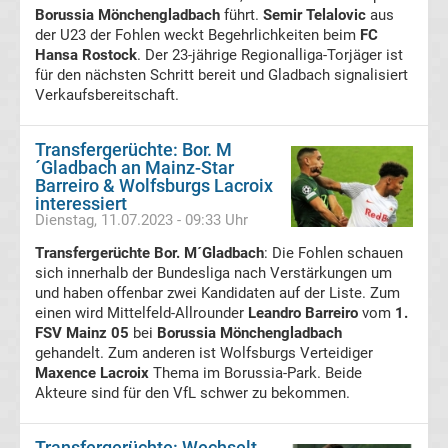
Leverkusen
Borussia Mönchengladbach
führt.
Semir Telalovic
aus
der U23 der Fohlen weckt Begehrlichkeiten beim
FC
Hansa Rostock
. Der 23-jährige Regionalliga-Torjäger ist
Transfergerüchte
für den nächsten Schritt bereit und Gladbach signalisiert
Verkaufsbereitschaft.
Bayern
Transfergerüchte: Bor. M
München
´Gladbach an Mainz-Star
Barreiro & Wolfsburgs Lacroix
interessiert
Transfergerüchte
Dienstag, 11.07.2023 - 09:33 Uhr
Transfergerüchte Bor. M´Gladbach
Borussia
: Die Fohlen schauen
sich innerhalb der Bundesliga nach Verstärkungen um
und haben offenbar zwei Kandidaten auf der Liste. Zum
Dortmund
einen wird Mittelfeld-Allrounder
Leandro Barreiro
vom
1.
FSV Mainz 05
bei
Borussia Mönchengladbach
gehandelt. Zum anderen ist Wolfsburgs Verteidiger
Transfergerüchte
Maxence Lacroix
Thema im Borussia-Park. Beide
Akteure sind für den VfL schwer zu bekommen.
Borussia
Transfergerüchte: Wechselt