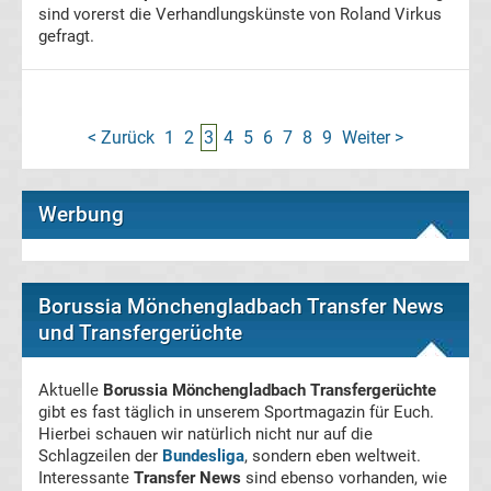
Ergebnisse
sind vorerst die Verhandlungskünste von Roland Virkus
gefragt.
2.
Liga
< Zurück
1
2
3
4
5
6
7
8
9
Weiter >
Ergebnisse
Werbung
3.
Liga
Borussia Mönchengladbach Transfer News
und Transfergerüchte
Ergebnisse
Aktuelle
Borussia Mönchengladbach Transfergerüchte
3.
gibt es fast täglich in unserem Sportmagazin für Euch.
Hierbei schauen wir natürlich nicht nur auf die
Liga
Schlagzeilen der
Bundesliga
, sondern eben weltweit.
Interessante
Transfer News
sind ebenso vorhanden, wie