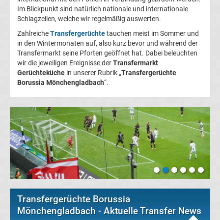
Im Blickpunkt sind natürlich nationale und internationale
FC
Schlagzeilen, welche wir regelmäßig auswerten.
Zahlreiche
Transfergerüchte
tauchen meist im Sommer und
Kaiserslautern
in den Wintermonaten auf, also kurz bevor und während der
Transfermarkt seine Pforten geöffnet hat. Dabei beleuchten
wir die jeweiligen Ereignisse der
Transfermarkt
Transfergerüchte
Gerüchteküche
in unserer Rubrik „
Transfergerüchte
Borussia Mönchengladbach
“.
1.
FC
Köln
Transfergerüchte
1.
Transfergerüchte Borussia
FC
Mönchengladbach - Aktuelle Transfer News