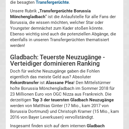
Tabelle
die besagten
Transfergerüchte
.
Unsere Rubrik „
Transfergerüchte Borussia
DFB-
Mönchengladbach
“ ist die Anlaufstelle für alle Fans der
Borussia, die wissen möchten, welcher Star oder
Youngster demnächst zum Kader stoßen könnte.
Pokal
Ebenso wichtig sind auch die potenziellen Abgänge, die
ebenfalls in unseren Transfergerüchten thematisiert
Ergebnisse
werden!
Gladbach: Teuerste Neuzugänge -
Champions
Verteidiger dominieren Ranking
Doch für welche Neuzugänge gaben die Fohlen
League
eigentlich das meiste Geld aus? Absoluter
Rekordtransfer
ist
Alassane Plea
! Den Mittelstürmer
Tabelle
holte Borussia Mönchengladbach im Sommer 2018 für
23 Millionen Euro von OGC Nizza aus Frankreich. Die
derzeitigen
Top 3 der teuersten Gladbach Neuzugänge
Champions
werden von Matthias Ginter (17 Mio., kam 2017 von
Borussia Dortmund) und Christoph Kramer (15 Mio., kam
League
2016 von Bayer Leverkusen) vervollständigt.
Insgesamt finden sich auf dem internen
Gladbach