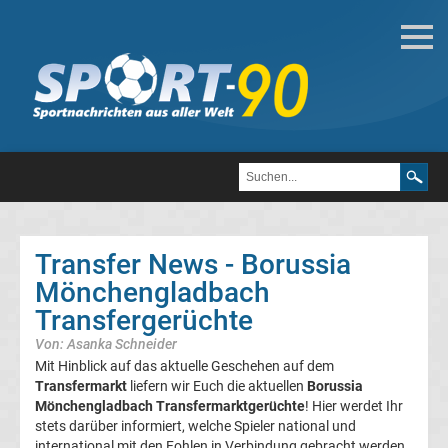
Deutsche
Transfergerüchte
Transfergerüchte
1.
FC
Transfer News - Borussia
Mönchengladbach
Heidenheim
Transfergerüchte
1846
Von: Asanka Schneider
Mit Hinblick auf das aktuelle Geschehen auf dem
Transfergerüchte
Transfermarkt
liefern wir Euch die aktuellen
Borussia
Mönchengladbach Transfermarktgerüchte
! Hier werdet Ihr
stets darüber informiert, welche Spieler national und
1.
international mit den Fohlen in Verbindung gebracht werden.