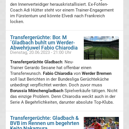
den Innenverteidiger herauskristallisiert. Ex-Fohlen-
Coach Adi Hütter steht vor einem Trainer-Engagement
Transfergerüchte
im Fürstentum und könnte Elvedi nach Frankreich
locken.
Eintracht
Transfergerüchte: Bor. M
Frankfurt
´Gladbach buhlt um Werder-
Abwehrjuwel Fabio Chiarodia
Dienstag, 20.06.2023 - 21:00 Uhr
Transfergerüchte
Transfergerüchte Gladbach
: Neu-
Trainer Gerardo Seoane hat offenbar einen
Energie
Transferwunsch.
Fabio Chiarodia
von
Werder Bremen
soll laut Berichten in der Bundesliga Gerüchteküche
Cottbus
unbedingt verpflichtet werden. Doch zuvor muss
Borussia Mönchengladbach
Spielverkäufe tätigen. Nicht
das einzige Problem. Denn Chiarodia weckt auch in der
Transfergerüchte
Serie A Begehrlichkeiten, darunter absolute Top-Klubs.
FC
Transfergerüchte: Gladbach &
BVB im Rennen um begehrten
Augsburg
Keito Nakamura