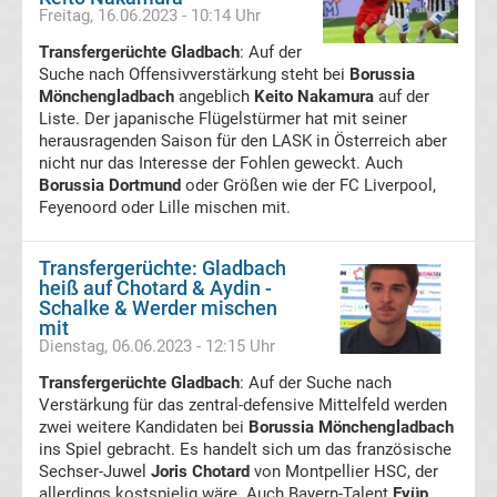
Freitag, 16.06.2023 - 10:14 Uhr
Transfergerüchte
Transfergerüchte Gladbach
: Auf der
Suche nach Offensivverstärkung steht bei
Borussia
Mönchengladbach
angeblich
Keito Nakamura
auf der
FC
Liste. Der japanische Flügelstürmer hat mit seiner
herausragenden Saison für den LASK in Österreich aber
Erzgebirge
nicht nur das Interesse der Fohlen geweckt. Auch
Borussia Dortmund
oder Größen wie der FC Liverpool,
Feyenoord oder Lille mischen mit.
Aue
Transfergerüchte: Gladbach
Transfergerüchte
heiß auf Chotard & Aydin -
Schalke & Werder mischen
FC
mit
Dienstag, 06.06.2023 - 12:15 Uhr
Hansa
Transfergerüchte Gladbach
: Auf der Suche nach
Verstärkung für das zentral-defensive Mittelfeld werden
zwei weitere Kandidaten bei
Rostock
Borussia Mönchengladbach
ins Spiel gebracht. Es handelt sich um das französische
Sechser-Juwel
Joris Chotard
von Montpellier HSC, der
Transfergerüchte
allerdings kostspielig wäre. Auch Bayern-Talent
Eyüp