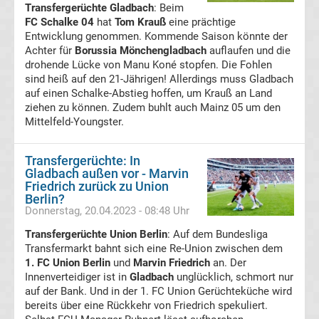
Transfergerüchte Gladbach
: Beim
Transfergerüchte
FC Schalke 04
hat
Tom Krauß
eine prächtige
Entwicklung genommen. Kommende Saison könnte der
Achter für
Borussia Mönchengladbach
auflaufen und die
Karlsruher
drohende Lücke von Manu Koné stopfen. Die Fohlen
sind heiß auf den 21-Jährigen! Allerdings muss Gladbach
SC
auf einen Schalke-Abstieg hoffen, um Krauß an Land
ziehen zu können. Zudem buhlt auch Mainz 05 um den
Mittelfeld-Youngster.
Transfergerüchte
Kickers
Transfergerüchte: In
Gladbach außen vor - Marvin
Friedrich zurück zu Union
Offenbach
Berlin?
Donnerstag, 20.04.2023 - 08:48 Uhr
Transfergerüchte
Transfergerüchte Union Berlin
: Auf dem Bundesliga
Transfermarkt bahnt sich eine Re-Union zwischen dem
1. FC Union Berlin
MSV
und
Marvin Friedrich
an. Der
Innenverteidiger ist in
Gladbach
unglücklich, schmort nur
auf der Bank. Und in der 1. FC Union Gerüchteküche wird
Duisburg
bereits über eine Rückkehr von Friedrich spekuliert.