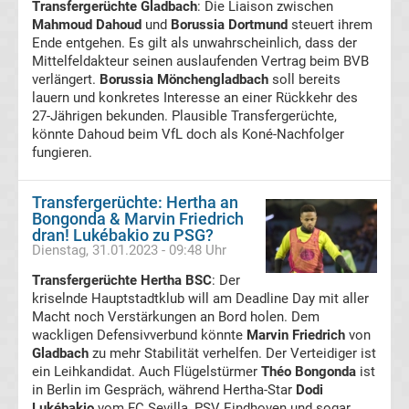
98
Transfergerüchte Gladbach
: Die Liaison zwischen
Mahmoud Dahoud
und
Borussia Dortmund
steuert ihrem
Ende entgehen. Es gilt als unwahrscheinlich, dass der
Transfergerüchte
Mittelfeldakteur seinen auslaufenden Vertrag beim BVB
verlängert.
Borussia Mönchengladbach
soll bereits
SV
lauern und konkretes Interesse an einer Rückkehr des
27-Jährigen bekunden. Plausible Transfergerüchte,
könnte Dahoud beim VfL doch als Koné-Nachfolger
Meppen
fungieren.
Transfergerüchte
Transfergerüchte: Hertha an
Bongonda & Marvin Friedrich
Waldhof
dran! Lukébakio zu PSG?
Dienstag, 31.01.2023 - 09:48 Uhr
Mannheim
Transfergerüchte Hertha BSC
: Der
kriselnde Hauptstadtklub will am Deadline Day mit aller
Macht noch Verstärkungen an Bord holen. Dem
Transfergerüchte
wackligen Defensivverbund könnte
Marvin Friedrich
von
Gladbach
zu mehr Stabilität verhelfen. Der Verteidiger ist
TSG
ein Leihkandidat. Auch Flügelstürmer
Théo Bongonda
ist
in Berlin im Gespräch, während Hertha-Star
Dodi
1899
Lukébakio
vom FC Sevilla, PSV Eindhoven und sogar