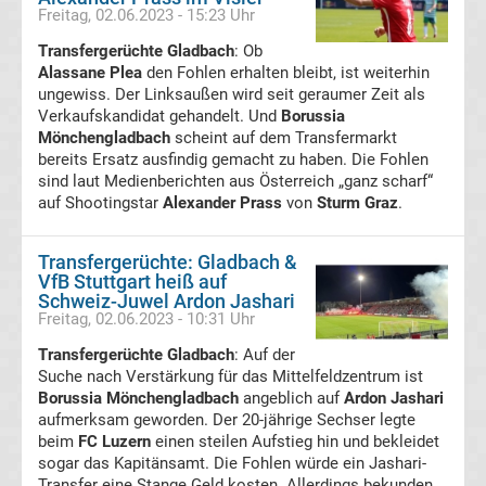
Freitag, 02.06.2023 - 15:23 Uhr
Transfergerüchte
Transfergerüchte Gladbach
: Ob
Alassane Plea
den Fohlen erhalten bleibt, ist weiterhin
FSV
ungewiss. Der Linksaußen wird seit geraumer Zeit als
Verkaufskandidat gehandelt. Und
Borussia
Mönchengladbach
scheint auf dem Transfermarkt
Zwickau
bereits Ersatz ausfindig gemacht zu haben. Die Fohlen
sind laut Medienberichten aus Österreich „ganz scharf“
Transfergerüchte
auf Shootingstar
Alexander Prass
von
Sturm Graz
.
Hallescher
Transfergerüchte: Gladbach &
VfB Stuttgart heiß auf
Schweiz-Juwel Ardon Jashari
FC
Freitag, 02.06.2023 - 10:31 Uhr
Transfergerüchte Gladbach
: Auf der
Transfergerüchte
Suche nach Verstärkung für das Mittelfeldzentrum ist
Borussia Mönchengladbach
angeblich auf
Ardon Jashari
Hamburger
aufmerksam geworden. Der 20-jährige Sechser legte
beim
FC Luzern
einen steilen Aufstieg hin und bekleidet
SV
sogar das Kapitänsamt. Die Fohlen würde ein Jashari-
Transfer eine Stange Geld kosten. Allerdings bekunden