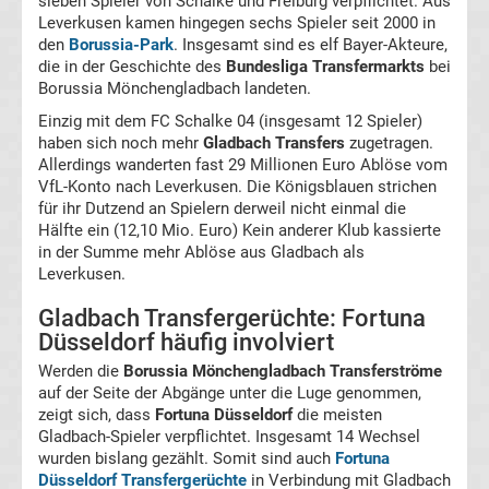
sieben Spieler von Schalke und Freiburg verpflichtet. Aus
Leverkusen kamen hingegen sechs Spieler seit 2000 in
den
Borussia-Park
. Insgesamt sind es elf Bayer-Akteure,
Boxen
die in der Geschichte des
Bundesliga Transfermarkts
bei
Borussia Mönchengladbach landeten.
News
Einzig mit dem FC Schalke 04 (insgesamt 12 Spieler)
haben sich noch mehr
Gladbach Transfers
zugetragen.
DAZN
Allerdings wanderten fast 29 Millionen Euro Ablöse vom
VfL-Konto nach Leverkusen. Die Königsblauen strichen
für ihr Dutzend an Spielern derweil nicht einmal die
Programm
Hälfte ein (12,10 Mio. Euro) Kein anderer Klub kassierte
in der Summe mehr Ablöse aus Gladbach als
&
Leverkusen.
Gladbach Transfergerüchte: Fortuna
Infos
Düsseldorf häufig involviert
Werden die
Borussia Mönchengladbach Transferströme
Telekom
auf der Seite der Abgänge unter die Luge genommen,
zeigt sich, dass
Fortuna Düsseldorf
die meisten
Eishockey
Gladbach-Spieler verpflichtet. Insgesamt 14 Wechsel
wurden bislang gezählt. Somit sind auch
Fortuna
Düsseldorf Transfergerüchte
in Verbindung mit Gladbach
live