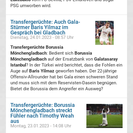
PSG umworben wird.
Hoffenheim
Transfergerüchte: Auch Gala-
Stürmer Baris Yilmaz im
Transfergerüchte
Gespräch bei Gladbach
Dienstag, 24.01.2023 - 08:57 Uhr
TSV
Transfergerüchte Borussia
Mönchengladbach
: Bedient sich
Borussia
1860
Mönchengladbach
auf der Ersatzbank von
Galatasaray
Istanbul
? In der Türkei wird berichtet, dass die Fohlen ein
Auge auf
Baris Yilmaz
geworfen haben. Der 22-jährige
München
Offensiv-Allrounder hat bei Gala einen schweren Stand
und muss sich mit dem Reservisten-Dasein begnügen.
Transfergerüchte
Bietet die Borussia dem Angreifer ein Ausweg?
VfB
Transfergerüchte: Borussia
Mönchengladbach streckt
Fühler nach Timothy Weah
Oldenburg
aus
Montag, 23.01.2023 - 14:08 Uhr
Transfergerüchte