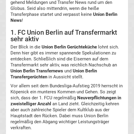
gehend Meldungen und Transfer News rund um den
Globus. Seid also mittendrin, wenn die heiße
Transfergerüchte
Transferphase startet und verpasst keine
Union Berlin
News
!
Spanien
1. FC Union Berlin auf Transfermarkt
sehr aktiv
Top-
Aktuell
Der Blick in die
Union Berlin Gerüchteküche
lohnt sich.
Denn hier gibt es immer spannende Spekulationen zu
Bundesliga
entdecken. Schließlich sind die Eisernen auf dem
Transfermarkt sehr aktiv, was reichlich Nachschub an
Union Berlin Transfernews
und
Union Berlin
Tabelle
Transfergerüchten
in Aussicht stellt.
Vor allem seit dem Bundesliga-Aufstieg 2019 herrscht in
Bundesliga
Köpenick ein munteres Kommen und Gehen. So zeigt
sich, dass der 1. FCU regelmäßig
Neuverpflichtungen in
Ergebnisse
zweistelliger Anzahl
an Land zieht. Gleichzeitig kehren
aber auch zahlreiche Spieler dem Kultklub aus der
Hauptstadt den Rücken. Dabei muss Union Berlin
2.
regelmäßig den Abgang wichtiger Leistungsträger
verkraften.
Liga