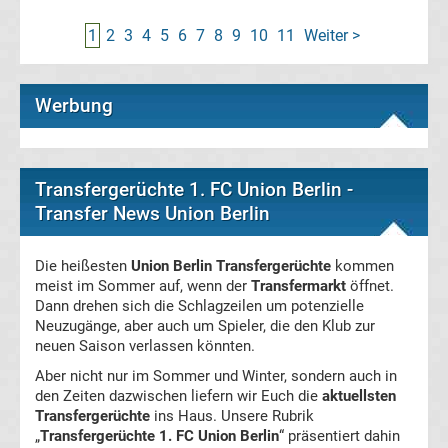
1
2
3
4
5
6
7
8
9
10
11
Weiter >
Bundesliga
Gerüchte
Werbung
Transfergerüchte
international
Transfergerüchte 1. FC Union Berlin -
Transfergerüchte
Transfer News Union Berlin
Deutschland
Die heißesten
Union Berlin Transfergerüchte
kommen
meist im Sommer auf, wenn der
Transfermarkt
öffnet.
Transfergerüchte
Dann drehen sich die Schlagzeilen um potenzielle
Neuzugänge, aber auch um Spieler, die den Klub zur
England
neuen Saison verlassen könnten.
Aber nicht nur im Sommer und Winter, sondern auch in
Transfergerüchte
den Zeiten dazwischen liefern wir Euch die
aktuellsten
Transfergerüchte
ins Haus. Unsere Rubrik
„
Transfergerüchte 1. FC Union Berlin
“ präsentiert dahin
Italien