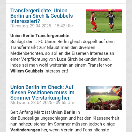
Transfergerüchte
Transfergerüchte: Union
Berlin an Sirch & Geubbels
RB
interessiert?
Dienstag, 29.04.2025 - 15:42 Uhr
Leipzig
Union Berlin Transfergerüchte
:
Schlägt der 1. FC Union Berlin gleich doppelt auf dem
Transfermarkt zu? Glaubt man den diversen
Transfergerüchte
Medienberichten, so sollen die Eisernen Interesse an
einer Verpflichtung von
Luca Sirch
bekundet haben.
Rot-
Indes sei man wohl weiterhin an einem Transfer von
Willem Geubbels
interessiert!
Weiss
Union Berlin im Check: Auf
diesen Positionen muss im
Essen
Sommer Verstärkung her
Mittwoch, 23.04.2025 - 09:55 Uhr
Transfergerüchte
Seit Anfang März ist
Union Berlin
in
der Bundesliga ungeschlagen und hat den Klassenerhalt
SC
nun nahezu sicher. Im Sommer müssen jedoch einige
Veränderungen
her, wenn Verein und Fans nächste