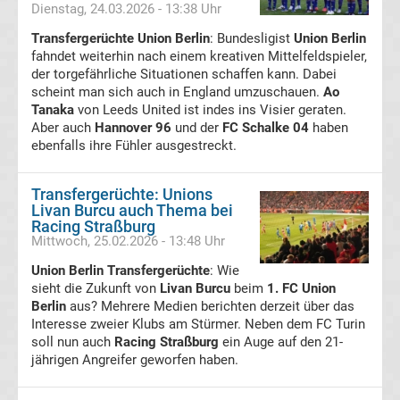
Dienstag, 24.03.2026 - 13:38 Uhr
Transfergerüchte
Transfergerüchte Union Berlin
: Bundesligist
Union Berlin
fahndet weiterhin nach einem kreativen Mittelfeldspieler,
1.
der torgefährliche Situationen schaffen kann. Dabei
scheint man sich auch in England umzuschauen.
Ao
FC
Tanaka
von Leeds United ist indes ins Visier geraten.
Aber auch
Hannover 96
und der
FC Schalke 04
haben
ebenfalls ihre Fühler ausgestreckt.
Union
Berlin
Transfergerüchte: Unions
Livan Burcu auch Thema bei
Racing Straßburg
Transfergerüchte
Mittwoch, 25.02.2026 - 13:48 Uhr
Union Berlin Transfergerüchte
: Wie
1.
sieht die Zukunft von
Livan Burcu
beim
1. FC Union
Berlin
aus? Mehrere Medien berichten derzeit über das
FSV
Interesse zweier Klubs am Stürmer. Neben dem FC Turin
soll nun auch
Racing Straßburg
ein Auge auf den 21-
jährigen Angreifer geworfen haben.
Mainz