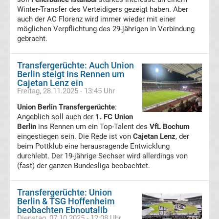
Mönchengladbach
Winter-Transfer des Verteidigers gezeigt haben. Aber
auch der AC Florenz wird immer wieder mit einer
Transfergerüchte
möglichen Verpflichtung des 29-jährigen in Verbindung
gebracht.
Chemnitzer
Transfergerüchte: Auch Union
FC
Berlin steigt ins Rennen um
Cajetan Lenz ein
Freitag, 28.11.2025 - 13:45 Uhr
Transfergerüchte
Union Berlin Transfergerüchte
:
Angeblich soll auch der
1. FC Union
Dynamo
Berlin
ins Rennen um ein Top-Talent des
VfL Bochum
eingestiegen sein. Die Rede ist von
Cajetan Lenz
, der
Dresden
beim Pottklub eine herausragende Entwicklung
durchlebt. Der 19-jährige Sechser wird allerdings von
(fast) der ganzen Bundesliga beobachtet.
Transfergerüchte
Transfergerüchte: Union
Eintracht
Berlin & TSG Hoffenheim
beobachten Ebnoutalib
Braunschweig
Dienstag, 07.10.2025 - 12:08 Uhr