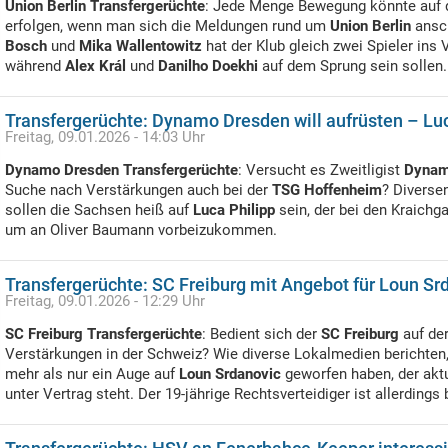
Union Berlin Transfergerüchte
: Jede Menge Bewegung könnte auf 
erfolgen, wenn man sich die Meldungen rund um
Union Berlin
ansc
Bosch
und
Mika Wallentowitz
hat der Klub gleich zwei Spieler ins
während
Alex Král
und
Danilho Doekhi
auf dem Sprung sein sollen.
Transfergerüchte: Dynamo Dresden will aufrüsten – Luc
Freitag, 09.01.2026 - 14:03 Uhr
Dynamo Dresden Transfergerüchte
: Versucht es Zweitligist
Dynam
Suche nach Verstärkungen auch bei der
TSG Hoffenheim
? Diverse
sollen die Sachsen heiß auf
Luca Philipp
sein, der bei den Kraichg
um an Oliver Baumann vorbeizukommen.
Transfergerüchte: SC Freiburg mit Angebot für Loun Sr
Freitag, 09.01.2026 - 12:29 Uhr
SC Freiburg Transfergerüchte
: Bedient sich der
SC Freiburg
auf de
Verstärkungen in der Schweiz? Wie diverse Lokalmedien berichten,
mehr als nur ein Auge auf
Loun Srdanovic
geworfen haben, der aktu
unter Vertrag steht. Der 19-jährige Rechtsverteidiger ist allerdings 