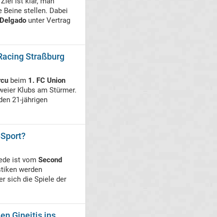
iel ist klar, man
 Beine stellen. Dabei
 Delgado
unter Vertrag
Racing Straßburg
rcu
beim
1. FC Union
weier Klubs am Stürmer.
den 21-jährigen
-Sport?
Rede ist vom
Second
istiken werden
r sich die Spiele der
n Gineitis ins