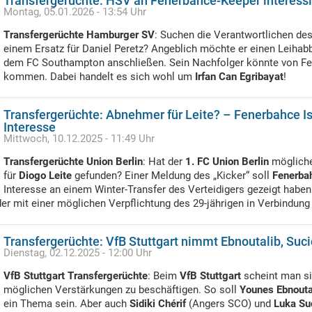
Transfergerüchte: HSV an Fenerbahce-Keeper interessi
Montag, 05.01.2026 - 13:54 Uhr
Transfergerüchte Hamburger SV
: Suchen die Verantwortlichen de
einem Ersatz für Daniel Peretz? Angeblich möchte er einen Leihab
dem FC Southampton anschließen. Sein Nachfolger könnte von Fe
kommen. Dabei handelt es sich wohl um
Irfan Can Egribayat
!
Transfergerüchte: Abnehmer für Leite? – Fenerbahce Is
Interesse
Mittwoch, 10.12.2025 - 11:49 Uhr
Transfergerüchte Union Berlin
: Hat der
1. FC Union Berlin
mögliche
für
Diogo Leite
gefunden? Einer Meldung des „Kicker“ soll
Fenerbah
Interesse an einem Winter-Transfer des Verteidigers gezeigt habe
er mit einer möglichen Verpflichtung des 29-jährigen in Verbindung
Transfergerüchte: VfB Stuttgart nimmt Ebnoutalib, Sucic
Dienstag, 02.12.2025 - 12:00 Uhr
VfB Stuttgart Transfergerüchte
: Beim
VfB Stuttgart
scheint man si
möglichen Verstärkungen zu beschäftigen. So soll
Younes Ebnouta
ein Thema sein. Aber auch
Sidiki Chérif
(Angers SCO) und
Luka Su