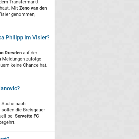
dem Transfermarkt
haut. Mit
Zeno van den
 Visier genommen,
a Philipp im Visier?
o Dresden
auf der
n Meldungen zufolge
auern keine Chance hat,
danovic?
r Suche nach
 sollen die Breisgauer
ell bei
Servette FC
begehrt.