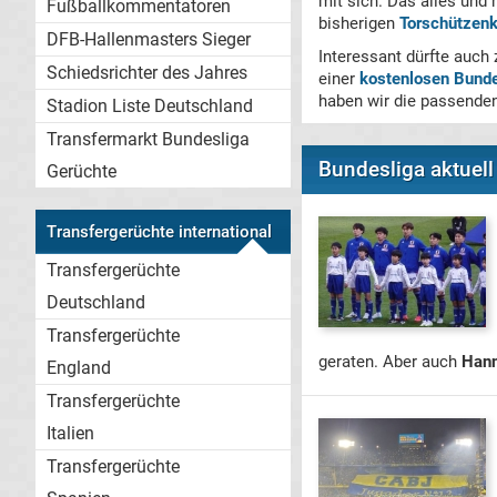
mit sich. Das alles und 
Fußballkommentatoren
bisherigen
Torschützenk
DFB-Hallenmasters Sieger
Interessant dürfte auch
Schiedsrichter des Jahres
einer
kostenlosen Bund
haben wir die passenden
Stadion Liste Deutschland
Transfermarkt Bundesliga
Bundesliga aktuell
Gerüchte
Transfergerüchte international
Transfergerüchte
Deutschland
Transfergerüchte
geraten. Aber auch
Hann
England
Transfergerüchte
Italien
Transfergerüchte