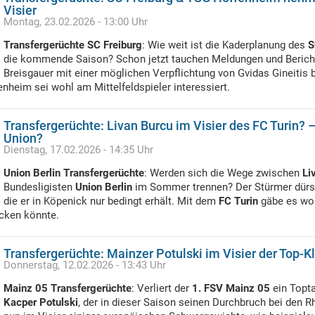
Visier
Montag, 23.02.2026 - 13:00 Uhr
Transfergerüchte SC Freiburg
: Wie weit ist die Kaderplanung des
S
die kommende Saison? Schon jetzt tauchen Meldungen und Bericht
Breisgauer mit einer möglichen Verpflichtung von Gvidas Gineitis 
nheim sei wohl am Mittelfeldspieler interessiert.
Transfergerüchte: Livan Burcu im Visier des FC Turin? –
Union?
Dienstag, 17.02.2026 - 14:35 Uhr
Union Berlin Transfergerüchte
: Werden sich die Wege zwischen
Li
Bundesligisten
Union Berlin
im Sommer trennen? Der Stürmer dürst
die er in Köpenick nur bedingt erhält. Mit dem
FC Turin
gäbe es woh
ocken könnte.
Transfergerüchte: Mainzer Potulski im Visier der Top-K
Donnerstag, 12.02.2026 - 13:43 Uhr
Mainz 05 Transfergerüchte
: Verliert der
1. FSV Mainz 05
ein Topta
Kacper Potulski
, der in dieser Saison seinen Durchbruch bei den R