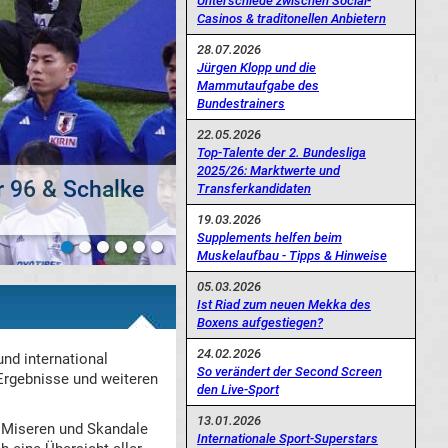
Unterschiede zwischen Social-
Casinos & traditonellen Anbietern
28.07.2026
Jürgen Klopp und die
Mammutaufgabe des
Bundestrainers
22.05.2026
Top-Talente der 2. Bundesliga
2025/26: Marktwerte und
Transferkandidaten
gado dran?
19.03.2026
Supplements helfen beim
Muskelaufbau - Tipps & Hinweise
05.03.2026
Ist Riad zum neuen Mekka des
Boxens aufgestiegen?
24.02.2026
und international
So verändert der Second Screen
 Ergebnisse und weiteren
den Live-Sport
13.01.2026
, Miseren und Skandale
Internationale Sport-Superstars