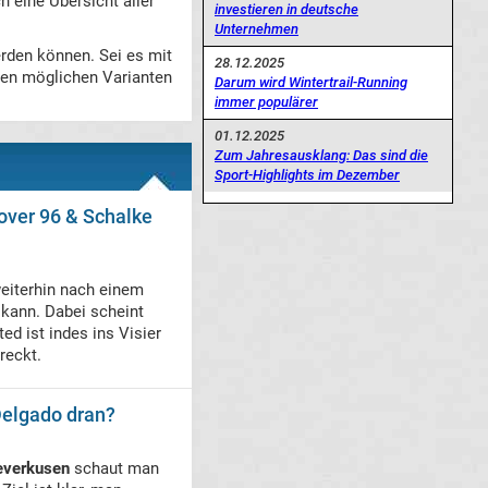
h eine Übersicht aller
investieren in deutsche
Unternehmen
erden können. Sei es mit
28.12.2025
llen möglichen Varianten
Darum wird Wintertrail-Running
immer populärer
01.12.2025
Zum Jahresausklang: Das sind die
Sport-Highlights im Dezember
over 96 & Schalke
eiterhin nach einem
n kann. Dabei scheint
ed ist indes ins Visier
reckt.
Delgado dran?
everkusen
schaut man