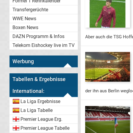
Formel 1 Rennkalender
Transfergerüchte
WWE News
Boxen News
DAZN Programm & Infos
Aber auch die TSG Hoffe
Telekom Eishockey live im TV
Werbung
Tabellen & Ergebnisse
International:
der ihn aus Berlin wegl
La Liga Ergebnisse
La Liga Tabelle
Premier League Erg.
Premier League Tabelle