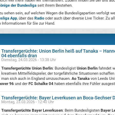
noch viel mehr haben wir thematisiert. Zudem finden Sie bei uns auc
önige der Bundesliga
seit ihrem Bestehen.
 zu sehen sein, auf welchen Wegen die Bundesligapartien verfolgt w
esliga App
, über das
Radio
oder auch über diverse Live Ticker. Zu a
 Informationen für Sie zur Hand.
Transfergerüchte: Union Berlin heiß auf Tanaka – Hann
04 ebenfalls dran
Dienstag, 24.03.2026 - 13:38 Uhr
Transfergerüchte Union Berlin
: Bundesligist
Union Berlin
fahndet w
kreativen Mittelfeldspieler, der torgefährliche Situationen schaffe
man sich auch in England umzuschauen.
Ao Tanaka
von Leeds Unit
over 96
und der
FC Schalke 04
haben ebenfalls ihre Fühler ausgest
Transfergerüchte: Bayer Leverkusen an Boca-Sechser 
Montag, 23.03.2026 - 12:40 Uhr
Transfergerüchte Bayer Leverkusen
: Beim Bundesligisten
Bayer L