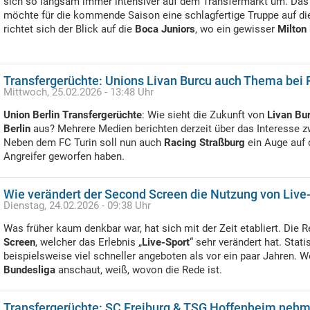
sich so langsam immer intensiver auf dem Transfermarkt um. Das Z
möchte für die kommende Saison eine schlagfertige Truppe auf die
richtet sich der Blick auf die
Boca Juniors
, wo ein gewisser
Milton
Transfergerüchte: Unions Livan Burcu auch Thema bei 
Mittwoch, 25.02.2026 - 13:48 Uhr
Union Berlin Transfergerüchte
: Wie sieht die Zukunft von
Livan Bu
Berlin
aus? Mehrere Medien berichten derzeit über das Interesse z
Neben dem FC Turin soll nun auch
Racing Straßburg
ein Auge auf 
Angreifer geworfen haben.
Wie verändert der Second Screen die Nutzung von Live
Dienstag, 24.02.2026 - 09:38 Uhr
Was früher kaum denkbar war, hat sich mit der Zeit etabliert. Die 
Screen
, welcher das Erlebnis „
Live-Sport
“ sehr verändert hat. Stat
beispielsweise viel schneller angeboten als vor ein paar Jahren. We
Bundesliga
anschaut, weiß, wovon die Rede ist.
Transfergerüchte: SC Freiburg & TSG Hoffenheim nehme