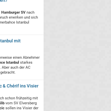
ert?
s
Hamburger SV
nach
bruch erwirken und sich
nerbahce Istanbul
tanbul mit
rweise einen Abnehmer
ce Istanbul
starkes
n. Aber auch der AC
 gebracht.
 & Chérif ins Visier
ch schon frühzeitig mit
lib
vom SV Elversberg
cic
sollen ins Visier der