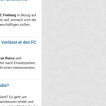
C Freiburg
in Bezug auf
e auf, wonach sich die
beschäftigen sollen.
 Verlässt er den FC
van Burcu
und
et nach Einsatzzeiten,
l einen Interessenten,
lubs?
lent? Es geht um
heinhessen erlebt und