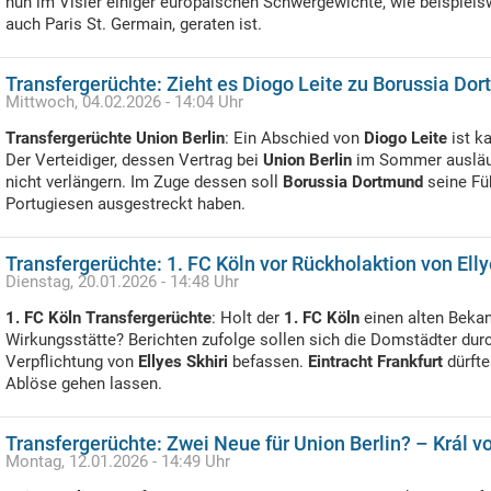
nun im Visier einiger europäischen Schwergewichte, wie beispiels
auch Paris St. Germain, geraten ist.
Transfergerüchte: Zieht es Diogo Leite zu Borussia Do
Mittwoch, 04.02.2026 - 14:04 Uhr
Transfergerüchte Union Berlin
: Ein Abschied von
Diogo Leite
ist k
Der Verteidiger, dessen Vertrag bei
Union Berlin
im Sommer ausläuf
nicht verlängern. Im Zuge dessen soll
Borussia Dortmund
seine Fü
Portugiesen ausgestreckt haben.
Transfergerüchte: 1. FC Köln vor Rückholaktion von Elly
Dienstag, 20.01.2026 - 14:48 Uhr
1. FC Köln Transfergerüchte
: Holt der
1. FC Köln
einen alten Bekan
Wirkungsstätte? Berichten zufolge sollen sich die Domstädter dur
Verpflichtung von
Ellyes Skhiri
befassen.
Eintracht Frankfurt
dürfte
Ablöse gehen lassen.
Transfergerüchte: Zwei Neue für Union Berlin? – Král 
Montag, 12.01.2026 - 14:49 Uhr