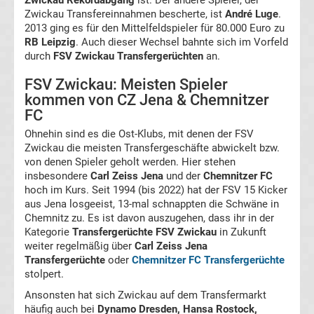
Zwickau Rekordabgang
ist. Der andere Spieler, der
Zwickau Transfereinnahmen bescherte, ist
André Luge
.
2013 ging es für den Mittelfeldspieler für 80.000 Euro zu
Transfergerüchte
RB Leipzig
. Auch dieser Wechsel bahnte sich im Vorfeld
durch
FSV Zwickau Transfergerüchten
an.
Eintracht
FSV Zwickau: Meisten Spieler
kommen von CZ Jena & Chemnitzer
Frankfurt
FC
Ohnehin sind es die Ost-Klubs, mit denen der FSV
Transfergerüchte
Zwickau die meisten Transfergeschäfte abwickelt bzw.
von denen Spieler geholt werden. Hier stehen
Energie
insbesondere
Carl Zeiss Jena
und der
Chemnitzer FC
hoch im Kurs. Seit 1994 (bis 2022) hat der FSV 15 Kicker
aus Jena losgeeist, 13-mal schnappten die Schwäne in
Cottbus
Chemnitz zu. Es ist davon auszugehen, dass ihr in der
Kategorie
Transfergerüchte FSV Zwickau
in Zukunft
Transfergerüchte
weiter regelmäßig über
Carl Zeiss Jena
Transfergerüchte
oder
Chemnitzer FC Transfergerüchte
stolpert.
FC
Ansonsten hat sich Zwickau auf dem Transfermarkt
häufig auch bei
Augsburg
Dynamo Dresden, Hansa Rostock,