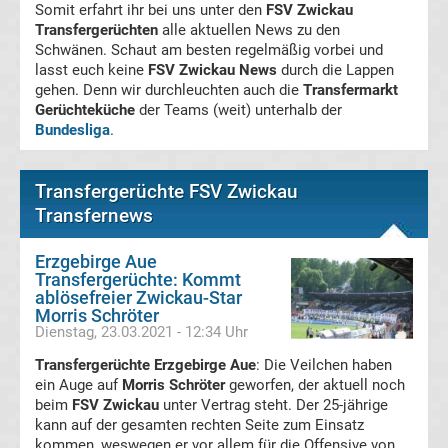
Somit erfahrt ihr bei uns unter den
FSV Zwickau
Magdeburg
Transfergerüchten
alle aktuellen News zu den
Schwänen. Schaut am besten regelmäßig vorbei und
lasst euch keine
FSV Zwickau News
durch die Lappen
Transfergerüchte
gehen. Denn wir durchleuchten auch die
Transfermarkt
Gerüchteküche
der Teams (weit) unterhalb der
1.
Bundesliga
.
FC
Transfergerüchte FSV Zwickau
Transfernews
Nürnberg
Erzgebirge Aue
Transfergerüchte
Transfergerüchte: Kommt
ablösefreier Zwickau-Star
Morris Schröter
1.
Dienstag, 23.03.2021 - 12:34 Uhr
Transfergerüchte Erzgebirge Aue
: Die Veilchen haben
FC
ein Auge auf
Morris Schröter
geworfen, der aktuell noch
beim
FSV Zwickau
unter Vertrag steht. Der 25-jährige
Saarbrücken
kann auf der gesamten rechten Seite zum Einsatz
kommen, weswegen er vor allem für die Offensive von