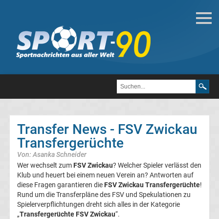
Deutsche
Transfergerüchte
Transfergerüchte
1.
FC
Transfer News - FSV Zwickau
Transfergerüchte
Heidenheim
Von: Asanka Schneider
1846
Wer wechselt zum
FSV Zwickau
? Welcher Spieler verlässt den
Klub und heuert bei einem neuen Verein an? Antworten auf
diese Fragen garantieren die
FSV Zwickau Transfergerüchte
!
Transfergerüchte
Rund um die Transferpläne des FSV und Spekulationen zu
Spielerverpflichtungen dreht sich alles in der Kategorie
1.
„
Transfergerüchte FSV Zwickau
“.