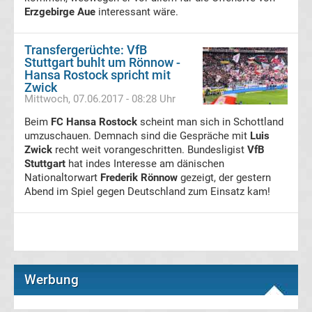
Erzgebirge Aue
interessant wäre.
Transfergerüchte
1.
Transfergerüchte: VfB
Stuttgart buhlt um Rönnow -
Hansa Rostock spricht mit
FC
Zwick
Mittwoch, 07.06.2017 - 08:28 Uhr
Union
Beim
FC Hansa Rostock
scheint man sich in Schottland
umzuschauen. Demnach sind die Gespräche mit
Luis
Berlin
Zwick
recht weit vorangeschritten. Bundesligist
VfB
Stuttgart
hat indes Interesse am dänischen
Nationaltorwart
Frederik Rönnow
gezeigt, der gestern
Transfergerüchte
Abend im Spiel gegen Deutschland zum Einsatz kam!
1.
FSV
Werbung
Mainz