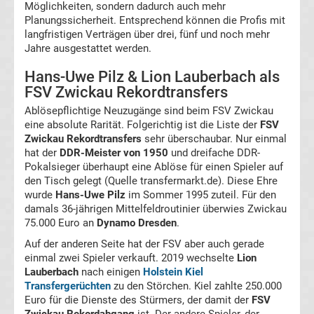
Mönchengladbach
Möglichkeiten, sondern dadurch auch mehr
Planungssicherheit. Entsprechend können die Profis mit
langfristigen Verträgen über drei, fünf und noch mehr
Transfergerüchte
Jahre ausgestattet werden.
Chemnitzer
Hans-Uwe Pilz & Lion Lauberbach als
FSV Zwickau Rekordtransfers
FC
Ablösepflichtige Neuzugänge sind beim FSV Zwickau
eine absolute Rarität. Folgerichtig ist die Liste der
FSV
Zwickau Rekordtransfers
sehr überschaubar. Nur einmal
Transfergerüchte
hat der
DDR-Meister von 1950
und dreifache DDR-
Pokalsieger überhaupt eine Ablöse für einen Spieler auf
Dynamo
den Tisch gelegt (Quelle transfermarkt.de). Diese Ehre
wurde
Hans-Uwe Pilz
im Sommer 1995 zuteil. Für den
Dresden
damals 36-jährigen Mittelfeldroutinier überwies Zwickau
75.000 Euro an
Dynamo Dresden
.
Auf der anderen Seite hat der FSV aber auch gerade
Transfergerüchte
einmal zwei Spieler verkauft. 2019 wechselte
Lion
Lauberbach
nach einigen
Holstein Kiel
Eintracht
Transfergerüchten
zu den Störchen. Kiel zahlte 250.000
Euro für die Dienste des Stürmers, der damit der
FSV
Braunschweig