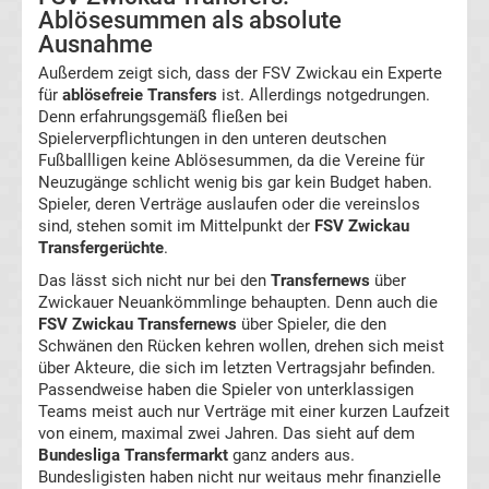
Leverkusen
Ablösesummen als absolute
Ausnahme
Transfergerüchte
Außerdem zeigt sich, dass der FSV Zwickau ein Experte
für
ablösefreie Transfers
ist. Allerdings notgedrungen.
Bayern
Denn erfahrungsgemäß fließen bei
Spielerverpflichtungen in den unteren deutschen
Fußballligen keine Ablösesummen, da die Vereine für
München
Neuzugänge schlicht wenig bis gar kein Budget haben.
Spieler, deren Verträge auslaufen oder die vereinslos
Transfergerüchte
sind, stehen somit im Mittelpunkt der
FSV Zwickau
Transfergerüchte
.
Borussia
Das lässt sich nicht nur bei den
Transfernews
über
Zwickauer Neuankömmlinge behaupten. Denn auch die
FSV Zwickau Transfernews
über Spieler, die den
Dortmund
Schwänen den Rücken kehren wollen, drehen sich meist
über Akteure, die sich im letzten Vertragsjahr befinden.
Transfergerüchte
Passendweise haben die Spieler von unterklassigen
Teams meist auch nur Verträge mit einer kurzen Laufzeit
von einem, maximal zwei Jahren. Das sieht auf dem
Borussia
Bundesliga Transfermarkt
ganz anders aus.
Bundesligisten haben nicht nur weitaus mehr finanzielle