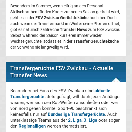
Besonders im Sommer, wenn eifrig an den Personal-
FC
Stellschrauben für den Kader zur neuen Saison gedreht wird,
geht es in der
FSV Zwickau Gerüchteküche
hoch her. Doch
auch wenn der Transfermarkt im Winter seine Pforten öffnet,
Kaiserslautern
gibt es natürlich zahlreiche
Transfer News
zum FSV Zwickau.
Selbst während der Saison kursieren immer wieder
Transfergerüchte
Wechselgerüchte, sodass es in der
Transfer Gerüchteküche
der Schwäne nie langweilig wird.
1.
Transfergerüchte FSV Zwickau - Aktuelle
FC
Transfer News
Köln
Besonders bei Fans des FSV Zwickau sind
aktuelle
Transfergerüchte
stets gefragt, will doch jeder Anhänger
Transfergerüchte
wissen, wer sich den Rot-Weißen anschließen oder wer
von Bord gehen könnte. Sport-90 beschränkt sich
1.
keinesfalls nur auf
Bundesliga Transfergerüchte
. Auch
unterklassige Teams aus der
2. Liga
,
3. Liga
oder sogar
FC
den
Regionalligen
werden thematisiert.