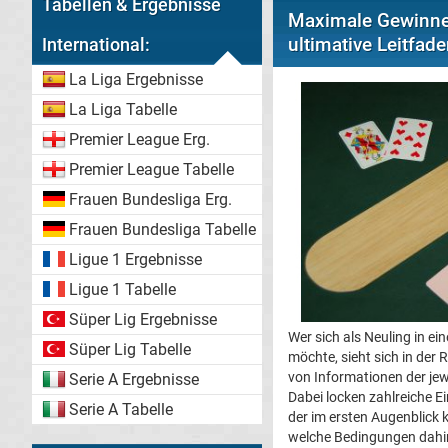
Tabellen & Ergebnisse
Maximale Gewinne 
ultimative Leitfad
International:
La Liga Ergebnisse
La Liga Tabelle
Premier League Erg.
Premier League Tabelle
Frauen Bundesliga Erg.
Frauen Bundesliga Tabelle
Ligue 1 Ergebnisse
Ligue 1 Tabelle
Süper Lig Ergebnisse
Wer sich als Neuling in e
Süper Lig Tabelle
möchte, sieht sich in der 
von Informationen der jew
Serie A Ergebnisse
Dabei locken zahlreiche 
Serie A Tabelle
der im ersten Augenblick 
welche Bedingungen dahin