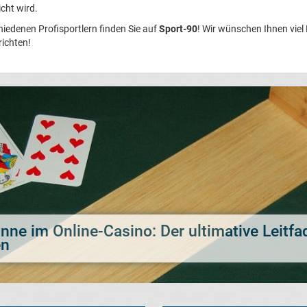
cht wird.
hiedenen Profisportlern finden Sie auf
Sport-90
! Wir wünschen Ihnen viel
richten!
 der digitalen Gaming-Landschaft: Tradition
. Social Casinos