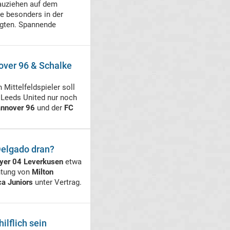
auziehen auf dem
ie besonders in der
rgten. Spannende
over 96 & Schalke
 Mittelfeldspieler soll
 Leeds United nur noch
nnover 96
und der
FC
Delgado dran?
yer 04 Leverkusen
etwa
chtung von
Milton
a Juniors
unter Vertrag.
lflich sein