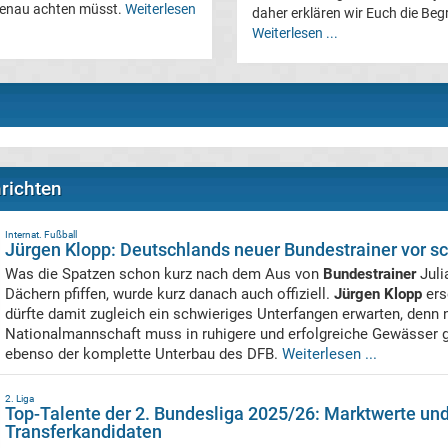
 genau achten müsst.
Weiterlesen
daher erklären wir Euch die Begr
Weiterlesen ...
richten
Internat. Fußball
Jürgen Klopp: Deutschlands neuer Bundestrainer vor s
Was die Spatzen schon kurz nach dem Aus von
Bundestrainer
Juli
Dächern pfiffen, wurde kurz danach auch offiziell.
Jürgen Klopp
ers
dürfte damit zugleich ein schwieriges Unterfangen erwarten, denn n
Nationalmannschaft muss in ruhigere und erfolgreiche Gewässer g
ebenso der komplette Unterbau des DFB.
Weiterlesen ...
2. Liga
Top-Talente der 2. Bundesliga 2025/26: Marktwerte un
Transferkandidaten