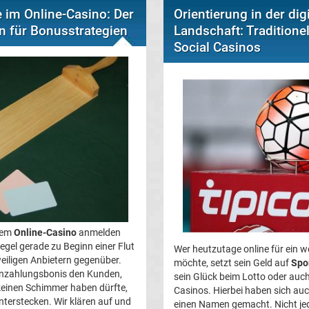
im Online-Casino: Der
Orientierung in der di
en für Bonusstrategien
Landschaft: Traditionel
Social Casinos
inem
Online-Casino
anmelden
Regel gerade zu Beginn einer Flut
Wer heutzutage online für ein w
eiligen Anbietern gegenüber.
möchte, setzt sein Geld auf
Spo
Einzahlungsbonis den Kunden,
sein Glück beim Lotto oder auch
keinen Schimmer haben dürfte,
Casinos. Hierbei haben sich auc
terstecken. Wir klären auf und
einen Namen gemacht. Nicht jed