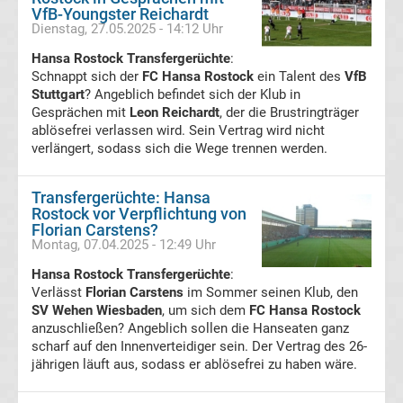
VfB-Youngster Reichardt
Transfergerüchte
Dienstag, 27.05.2025 - 14:12 Uhr
Hansa Rostock Transfergerüchte
:
1.
Schnappt sich der
FC Hansa Rostock
ein Talent des
VfB
Stuttgart
? Angeblich befindet sich der Klub in
FC
Gesprächen mit
Leon Reichardt
, der die Brustringträger
ablösefrei verlassen wird. Sein Vertrag wird nicht
verlängert, sodass sich die Wege trennen werden.
Union
Berlin
Transfergerüchte: Hansa
Rostock vor Verpflichtung von
Florian Carstens?
Transfergerüchte
Montag, 07.04.2025 - 12:49 Uhr
Hansa Rostock Transfergerüchte
:
1.
Verlässt
Florian Carstens
im Sommer seinen Klub, den
SV Wehen Wiesbaden
, um sich dem
FC Hansa Rostock
FSV
anzuschließen? Angeblich sollen die Hanseaten ganz
scharf auf den Innenverteidiger sein. Der Vertrag des 26-
jährigen läuft aus, sodass er ablösefrei zu haben wäre.
Mainz