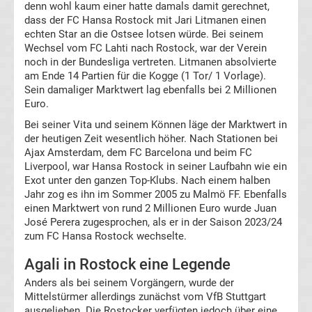
denn wohl kaum einer hatte damals damit gerechnet,
News
dass der FC Hansa Rostock mit Jari Litmanen einen
echten Star an die Ostsee lotsen würde. Bei seinem
Boxen
Wechsel vom FC Lahti nach Rostock, war der Verein
noch in der Bundesliga vertreten. Litmanen absolvierte
am Ende 14 Partien für die Kogge (1 Tor/ 1 Vorlage).
News
Sein damaliger Marktwert lag ebenfalls bei 2 Millionen
Euro.
DAZN
Bei seiner Vita und seinem Können läge der Marktwert in
der heutigen Zeit wesentlich höher. Nach Stationen bei
Programm
Ajax Amsterdam, dem FC Barcelona und beim FC
Liverpool, war Hansa Rostock in seiner Laufbahn wie ein
Exot unter den ganzen Top-Klubs. Nach einem halben
&
Jahr zog es ihn im Sommer 2005 zu Malmö FF. Ebenfalls
einen Marktwert von rund 2 Millionen Euro wurde Juan
Infos
José Perera zugesprochen, als er in der Saison 2023/24
zum FC Hansa Rostock wechselte.
Telekom
Agali in Rostock eine Legende
Anders als bei seinem Vorgängern, wurde der
Eishockey
Mittelstürmer allerdings zunächst vom VfB Stuttgart
ausgeliehen. Die Rostocker verfügten jedoch über eine