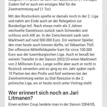
Erg.
Zudem lief er auch ein einziges Mal für die
Zweitvertretung auf (1 Tor)
Conference
Mit den Rostockern spielte er damals noch in der 2. Liga
und nahm am Ende auch an der Relegation zur
Bundesliga teil. Nach etwas mehr als 2 Jahren
League
wechselte Danielsson zurück nach Schweden und
schloss sich AIK an. In der Zwischenzeit sank sein
Tabelle
Marktwert auf rund 500.000 Euro. Ein weiterer Spieler,
den man heute auch kennen dürfte, ist Sébastian Thill.
Der offensive Mittelfeldspieler kam für circa 100.000
Formel
Euro aus der luxemburgischen Liga. Auch er besaß bei
seinem Transfer in der Saison 2022/23 einen Marktwert
1
von 2 Millionen Euro. Lange sollte aber auch er nicht in
Rostock verweilen und so ging es ein Jahr später nach
10 Partien bei den Profis und fünf weiteren bei der
Rennkalender
Zweitvertretung weiter zu Stal Rzeszów in die 2.
polnische Liga, wo er heute noch unter Vertrag steht.
Transfergerüchte
Wer erinnert sich noch an Jari
Litmanen?
WWE
Einen echten Coup landete man in der Saison 2004/05,