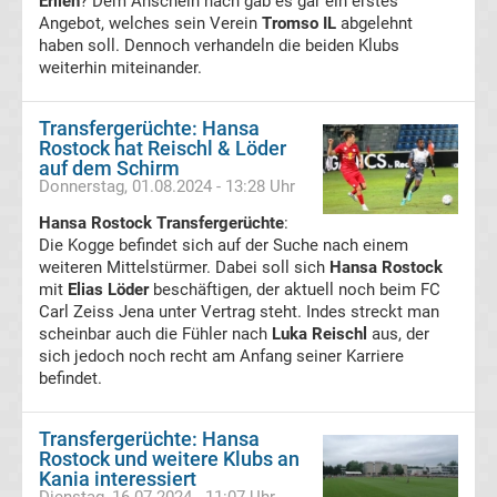
Erlien
Mönchengladbach
? Dem Anschein nach gab es gar ein erstes
Angebot, welches sein Verein
Tromso IL
abgelehnt
haben soll. Dennoch verhandeln die beiden Klubs
Transfergerüchte
weiterhin miteinander.
Chemnitzer
Transfergerüchte: Hansa
Rostock hat Reischl & Löder
FC
auf dem Schirm
Donnerstag, 01.08.2024 - 13:28 Uhr
Hansa Rostock Transfergerüchte
Transfergerüchte
:
Die Kogge befindet sich auf der Suche nach einem
weiteren Mittelstürmer. Dabei soll sich
Hansa Rostock
Dynamo
mit
Elias Löder
beschäftigen, der aktuell noch beim FC
Carl Zeiss Jena unter Vertrag steht. Indes streckt man
Dresden
scheinbar auch die Fühler nach
Luka Reischl
aus, der
sich jedoch noch recht am Anfang seiner Karriere
befindet.
Transfergerüchte
Transfergerüchte: Hansa
Eintracht
Rostock und weitere Klubs an
Kania interessiert
Braunschweig