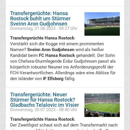
Transfergerüchte
Transfergerüchte: Hansa
Rostock buhlt um Stürmer
Karlsruher
Sveinn Aron Gudjohnsen
Donnerstag, 31.08.2023 - 09:27 Uhr
SC
Transfergerüchte Hansa Rostock
:
Verstärkt sich die Kogge mit einem prominenten
Namen?
Sveinn Aron Gudjohnsen
wird als heißer
Transfergerüchte
Kandidat beim
FC Hansa Rostock
gehandelt. Der Sohn
von Chelsea-Sturmlegende Eidur Gudjohnsen passt als
Kickers
körperlich robuster Neuner ins Anforderungsprofil der
FCH-Verantwortlichen. Allerdings wäre eine Ablöse für
Offenbach
den Isländer von
IF Elfsborg
fällig.
Transfergerüchte
Transfergerüchte: Neuer
Stürmer für Hansa Rostock?
Gladbachs Telalovic im Visier
MSV
Donnerstag, 20.07.2023 - 08:40 Uhr
Transfergerüchte Hansa Rostock
:
Duisburg
Der Zweitligist schaut sich auf dem Transfermarkt nach