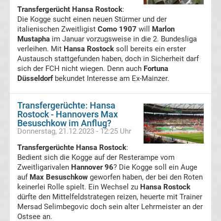
Transfergerücht Hansa Rostock
:
Transfergerüchte
Die Kogge sucht einen neuen Stürmer und der
italienischen Zweitligist
Como 1907
will
Marlon
Hannover
Mustapha
im Januar vorzugsweise in die 2. Bundesliga
verleihen. Mit
Hansa Rostock
soll bereits ein erster
Austausch stattgefunden haben, doch in Sicherheit darf
96
sich der FCH nicht wiegen. Denn auch
Fortuna
Düsseldorf
bekundet Interesse am Ex-Mainzer.
Transfergerüchte
Transfergerüchte: Hansa
Hertha
Rostock - Hannovers Max
Besuschkow im Anflug?
Donnerstag, 21.12.2023 - 12:25 Uhr
BSC
Transfergerüchte Hansa Rostock
:
Bedient sich die Kogge auf der Resterampe vom
Transfergerüchte
Zweitligarivalen
Hannover 96
? Die Kogge soll ein Auge
auf
Max Besuschkow
geworfen haben, der bei den Roten
Holstein
keinerlei Rolle spielt. Ein Wechsel zu
Hansa Rostock
dürfte den Mittelfeldstrategen reizen, heuerte mit Trainer
Mersad Selimbegovic doch sein alter Lehrmeister an der
Kiel
Ostsee an.