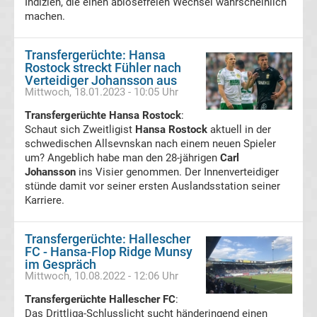
Indizien, die einen ablösefreien Wechsel wahrscheinlich
SpVgg
machen.
Greuther
Transfergerüchte: Hansa
Rostock streckt Fühler nach
Fürth
Verteidiger Johansson aus
Mittwoch, 18.01.2023 - 10:05 Uhr
Transfergerüchte
Transfergerüchte Hansa Rostock
:
Schaut sich Zweitligist
Hansa Rostock
aktuell in der
schwedischen Allsevnskan nach einem neuen Spieler
SpVgg
um? Angeblich habe man den 28-jährigen
Carl
Johansson
ins Visier genommen. Der Innenverteidiger
Unterhaching
stünde damit vor seiner ersten Auslandsstation seiner
Karriere.
Transfergerüchte
Transfergerüchte: Hallescher
SV
FC - Hansa-Flop Ridge Munsy
im Gespräch
Mittwoch, 10.08.2022 - 12:06 Uhr
Darmstadt
Transfergerüchte Hallescher FC
:
Das Drittliga-Schlusslicht sucht händeringend einen