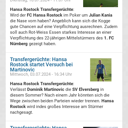
Dienstag, 16.07.2024 - 11:07 Uhr
Hansa Rostock Transfergerüchte
:
Transfergerüchte
Wird der
FC Hansa Rostock
im Poker um
Julian Kania
die Nase vorn haben? Angeblich kann sich die Kogge
gute Chancen auf eine Verpflichtung ausrechnen. Zudem
Eintracht
soll auch Rot-Weiss Essen starkes Interesse an einer
Verpflichtung des 22-jährigen Mittelstürmers des
1. FC
Frankfurt
Nürnberg
gezeigt haben.
Transfergerüchte
Transfergerüchte: Hansa
Rostock startet Versuch bei
Martinovic
Energie
Mittwoch, 03.07.2024 - 16:34 Uhr
Hansa Rostock Transfergerüchte
Cottbus
:
Verlässt
Dominik Martinovic
die
SV Elversberg
in
diesem Sommer? Nach einem Jahr könnten sich die
Transfergerüchte
Wege zwischen beiden Parteien wieder trennen.
Hansa
Rostock
wird indes großes Interesse am Stürmer
nachgesagt.
FC
Augsburg
Transfergerüchte: Hansa