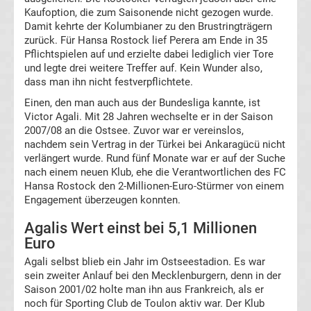
live
Kaufoption, die zum Saisonende nicht gezogen wurde.
Damit kehrte der Kolumbianer zu den Brustringträgern
im
zurück. Für Hansa Rostock lief Perera am Ende in 35
Pflichtspielen auf und erzielte dabei lediglich vier Tore
und legte drei weitere Treffer auf. Kein Wunder also,
TV
dass man ihn nicht festverpflichtete.
Tabellen
Einen, den man auch aus der Bundesliga kannte, ist
&
Victor Agali. Mit 28 Jahren wechselte er in der Saison
Ergebnisse
2007/08 an die Ostsee. Zuvor war er vereinslos,
International:
nachdem sein Vertrag in der Türkei bei Ankaragücü nicht
verlängert wurde. Rund fünf Monate war er auf der Suche
La
nach einem neuen Klub, ehe die Verantwortlichen des FC
Hansa Rostock den 2-Millionen-Euro-Stürmer von einem
Engagement überzeugen konnten.
Liga
Agalis Wert einst bei 5,1 Millionen
Ergebnisse
Euro
Agali selbst blieb ein Jahr im Ostseestadion. Es war
La
sein zweiter Anlauf bei den Mecklenburgern, denn in der
Saison 2001/02 holte man ihn aus Frankreich, als er
noch für Sporting Club de Toulon aktiv war. Der Klub
Liga