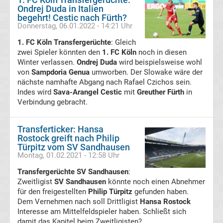
Ondrej Duda in Italien
begehrt! Cestic nach Fürth?
Hoffenheim
Donnerstag, 06.01.2022 - 14:21 Uhr
1. FC Köln Transfergerüchte
: Gleich
Transfergerüchte
zwei Spieler könnten den
1. FC Köln
noch in diesen
Winter verlassen.
Ondrej Duda
wird beispielsweise wohl
von
TSV
Sampdoria Genua
umworben. Der Slowake wäre der
nächste namhafte Abgang nach Rafael Czichos sein.
Indes wird
Sava-Arangel Cestic
mit
Greuther Fürth
in
1860
Verbindung gebracht.
München
Transferticker: Hansa
Rostock greift nach Philip
Transfergerüchte
Türpitz vom SV Sandhausen
Montag, 01.02.2021 - 12:58 Uhr
VfB
Transfergerüchte SV Sandhausen
:
Zweitligist
SV Sandhausen
könnte noch einen Abnehmer
für den freigestellten
Philip Türpitz
gefunden haben.
Oldenburg
Dem Vernehmen nach soll Drittligist
Hansa Rostock
Interesse am Mittelfeldspieler haben. Schließt sich
Transfergerüchte
damit das Kapitel beim Zweitligisten?