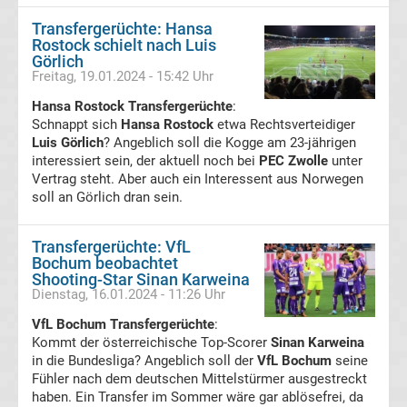
Transfergerüchte: Hansa
FC
Rostock schielt nach Luis
Görlich
Freitag, 19.01.2024 - 15:42 Uhr
St.
Hansa Rostock Transfergerüchte
:
Pauli
Schnappt sich
Hansa Rostock
etwa Rechtsverteidiger
Luis Görlich
? Angeblich soll die Kogge am 23-jährigen
interessiert sein, der aktuell noch bei
PEC Zwolle
unter
Transfergerüchte
Vertrag steht. Aber auch ein Interessent aus Norwegen
soll an Görlich dran sein.
Fortuna
Transfergerüchte: VfL
Düsseldorf
Bochum beobachtet
Shooting-Star Sinan Karweina
Dienstag, 16.01.2024 - 11:26 Uhr
Transfergerüchte
VfL Bochum Transfergerüchte
:
Kommt der österreichische Top-Scorer
Sinan Karweina
FSV
in die Bundesliga? Angeblich soll der
VfL Bochum
seine
Fühler nach dem deutschen Mittelstürmer ausgestreckt
Frankfurt
haben. Ein Transfer im Sommer wäre gar ablösefrei, da