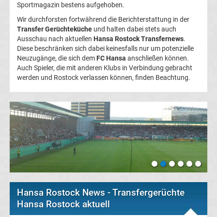
Sportmagazin bestens aufgehoben.
FC
Wir durchforsten fortwährend die Berichterstattung in der
Transfer Gerüchteküche
und halten dabei stets auch
Ausschau nach aktuellen
Kaiserslautern
Hansa Rostock Transfernews
.
Diese beschränken sich dabei keinesfalls nur um potenzielle
Neuzugänge, die sich dem
FC Hansa
anschließen können.
Transfergerüchte
Auch Spieler, die mit anderen Klubs in Verbindung gebracht
werden und Rostock verlassen können, finden Beachtung.
1.
FC
Köln
Transfergerüchte
1.
Hansa Rostock News - Transfergerüchte
Hansa Rostock aktuell
FC