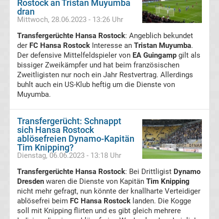
Rostock an Tristan Muyumba
Freiburg
dran
Mittwoch, 28.06.2023 - 13:26 Uhr
Transfergerüchte
Transfergerüchte Hansa Rostock
: Angeblich bekundet
der
FC Hansa Rostock
Interesse an
Tristan Muyumba
.
Der defensive Mittelfeldspieler von
SC
EA Guingamp
gilt als
bissiger Zweikämpfer und hat beim französischen
Zweitligisten nur noch ein Jahr Restvertrag. Allerdings
Paderborn
buhlt auch ein US-Klub heftig um die Dienste von
Muyumba.
07
Transfergerücht: Schnappt
Transfergerüchte
sich Hansa Rostock
ablösefreien Dynamo-Kapitän
Tim Knipping?
Schalke
Dienstag, 06.06.2023 - 13:18 Uhr
Transfergerüchte Hansa Rostock
: Bei Drittligist
Dynamo
04
Dresden
waren die Dienste von Kapitän
Tim Knipping
nicht mehr gefragt, nun könnte der knallharte Verteidiger
Transfergerüchte
ablösefrei beim
FC Hansa Rostock
landen. Die Kogge
soll mit Knipping flirten und es gibt gleich mehrere