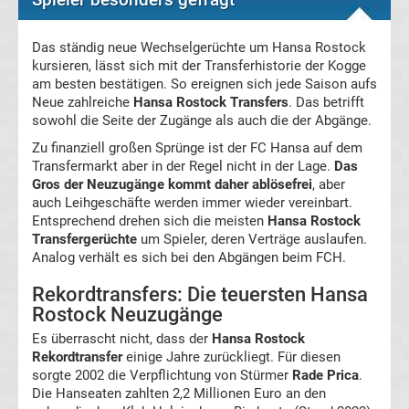
England
Das ständig neue Wechselgerüchte um Hansa Rostock
kursieren, lässt sich mit der Transferhistorie der Kogge
Transfergerüchte
am besten bestätigen. So ereignen sich jede Saison aufs
Neue zahlreiche
Hansa Rostock Transfers
. Das betrifft
Italien
sowohl die Seite der Zugänge als auch die der Abgänge.
Zu finanziell großen Sprünge ist der FC Hansa auf dem
Transfergerüchte
Transfermarkt aber in der Regel nicht in der Lage.
Das
Gros der Neuzugänge kommt daher ablösefrei
, aber
Spanien
auch Leihgeschäfte werden immer wieder vereinbart.
Entsprechend drehen sich die meisten
Hansa Rostock
Transfergerüchte
um Spieler, deren Verträge auslaufen.
Top-
Aktuell
Analog verhält es sich bei den Abgängen beim FCH.
Rekordtransfers: Die teuersten Hansa
Bundesliga
Rostock Neuzugänge
Es überrascht nicht, dass der
Hansa Rostock
Tabelle
Rekordtransfer
einige Jahre zurückliegt. Für diesen
sorgte 2002 die Verpflichtung von Stürmer
Rade Prica
.
Bundesliga
Die Hanseaten zahlten 2,2 Millionen Euro an den