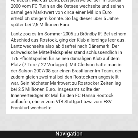
verließen. Marcus Lantz beispielsweise, der im Januar
2000 vom FC Turin an die Ostsee wechselte und seinen
Erg.
damaligen Marktwert von circa einer Million Euro
erheblich steigern konnte. So lag dieser über 5 Jahre
später bei 2,5 Millionen Euro.
Frauen
Lantz zog es im Sommer 2005 zu Bröndby IF. Bei seinem
Abschied aus Rostock, ging der Klub allerdings leer aus.
Bundesliga
Lantz wechselte also ablösefrei nach Dänemark. Der
schwedische Mittelfeldspieler stand schlussendlich in
Tabelle
176 Pflichtspielen für seinen damaligen Klub auf dem
Platz (7 Tore / 22 Vorlagen). Mit Gledson hatte man in
der Saison 2007/08 gar einen Brasilianer im Team, der
Ligue
zudem gleich zweimal bei den Rostockern angestellt
war. Sein höchster Marktwert zu Rostocker Zeiten lag
1
bei 2,5 Millionen Euro. Insgesamt sollte der
Innenverteidiger 82 Mal für den FC Hansa Rostock
Ergebnisse
auflaufen, ehe er zum VfB Stuttgart bzw. zum FSV
Frankfurt wechselte.
Ligue
1
Navigation