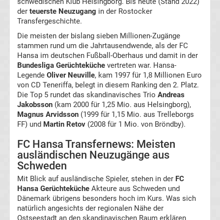
schwedischen Klub Helsingborg. Bis heute (Stand 2022)
der
teuerste Neuzugang
in der Rostocker
Ergebnisse
Transfergeschichte.
Die meisten der bislang sieben Millionen-Zugänge
2.
stammen rund um die Jahrtausendwende, als der FC
Hansa im deutschen Fußball-Oberhaus und damit in der
Liga
Bundesliga Gerüchteküche
vertreten war. Hansa-
Legende
Oliver Neuville
, kam 1997 für 1,8 Millionen Euro
von CD Teneriffa, belegt in diesem Ranking den 2. Platz.
Ergebnisse
Die Top 5 rundet das skandinavisches Trio
Andreas
Jakobsson
(kam 2000 für 1,25 Mio. aus Helsingborg),
3.
Magnus Arvidsson
(1999 für 1,15 Mio. aus Trelleborgs
FF) und
Martin Retov
(2008 für 1 Mio. von Bröndby).
Liga
FC Hansa Transfernews: Meisten
ausländischen Neuzugänge aus
Ergebnisse
Schweden
Mit Blick auf ausländische Spieler, stehen in der
FC
3.
Hansa Gerüchteküche
Akteure aus Schweden und
Dänemark übrigens besonders hoch im Kurs. Was sich
Liga
natürlich angesichts der regionalen Nähe der
Ostseestadt an den skandinavischen Raum erklären