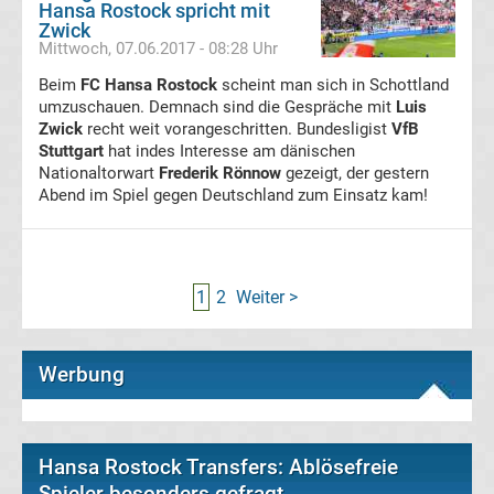
Hansa Rostock spricht mit
Porträt
Zwick
Mittwoch, 07.06.2017 - 08:28 Uhr
Transfergerüchte
Beim
FC Hansa Rostock
scheint man sich in Schottland
umzuschauen. Demnach sind die Gespräche mit
Luis
Zwick
recht weit vorangeschritten. Bundesligist
VfB
Transfermarkt
Stuttgart
hat indes Interesse am dänischen
Nationaltorwart
Frederik Rönnow
gezeigt, der gestern
Bundesliga
Abend im Spiel gegen Deutschland zum Einsatz kam!
Gerüchte
Transfergerüchte
1
2
Weiter >
international
Transfergerüchte
Werbung
Deutschland
Hansa Rostock Transfers: Ablösefreie
Transfergerüchte
Spieler besonders gefragt