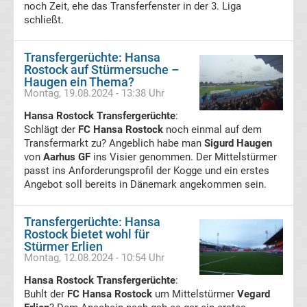
Leverkusen
noch Zeit, ehe das Transferfenster in der 3. Liga
schließt.
Transfergerüchte
Transfergerüchte: Hansa
Rostock auf Stürmersuche –
Bayern
Haugen ein Thema?
Montag, 19.08.2024 - 13:38 Uhr
München
Hansa Rostock Transfergerüchte
:
Schlägt der
FC Hansa Rostock
noch einmal auf dem
Transfergerüchte
Transfermarkt zu? Angeblich habe man
Sigurd Haugen
von
Aarhus GF
ins Visier genommen. Der Mittelstürmer
passt ins Anforderungsprofil der Kogge und ein erstes
Borussia
Angebot soll bereits in Dänemark angekommen sein.
Dortmund
Transfergerüchte: Hansa
Rostock bietet wohl für
Transfergerüchte
Stürmer Erlien
Montag, 12.08.2024 - 10:54 Uhr
Borussia
Hansa Rostock Transfergerüchte
:
Buhlt der
FC Hansa Rostock
um Mittelstürmer
Vegard