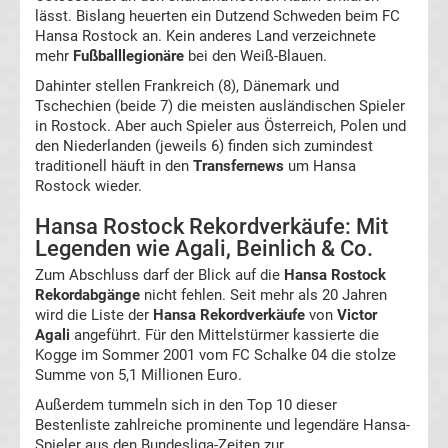
lässt. Bislang heuerten ein Dutzend Schweden beim FC
Tabelle
Hansa Rostock an. Kein anderes Land verzeichnete
mehr
Fußballlegionäre
bei den Weiß-Blauen.
DFB-
Dahinter stellen Frankreich (8), Dänemark und
Tschechien (beide 7) die meisten ausländischen Spieler
Pokal
in Rostock. Aber auch Spieler aus Österreich, Polen und
den Niederlanden (jeweils 6) finden sich zumindest
traditionell häuft in den
Transfernews
um Hansa
Ergebnisse
Rostock wieder.
Champions
Hansa Rostock Rekordverkäufe: Mit
Legenden wie Agali, Beinlich & Co.
League
Zum Abschluss darf der Blick auf die
Hansa Rostock
Rekordabgänge
nicht fehlen. Seit mehr als 20 Jahren
wird die Liste der
Hansa Rekordverkäufe
von
Victor
Tabelle
Agali
angeführt. Für den Mittelstürmer kassierte die
Kogge im Sommer 2001 vom FC Schalke 04 die stolze
Champions
Summe von 5,1 Millionen Euro.
Außerdem tummeln sich in den Top 10 dieser
League
Bestenliste zahlreiche prominente und legendäre Hansa-
Spieler aus den Bundesliga-Zeiten zur