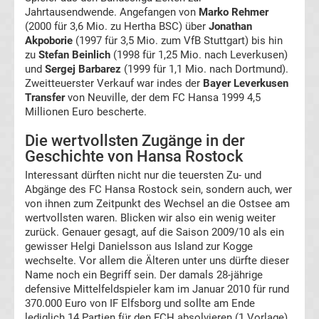
Jahrtausendwende. Angefangen von
Ergebnisse
Marko Rehmer
(2000 für 3,6 Mio. zu Hertha BSC) über
Jonathan
Akpoborie
(1997 für 3,5 Mio. zum VfB Stuttgart) bis hin
Europa
zu
Stefan Beinlich
(1998 für 1,25 Mio. nach Leverkusen)
und
Sergej Barbarez
(1999 für 1,1 Mio. nach Dortmund).
Zweitteuerster Verkauf war indes der
League
Bayer Leverkusen
Transfer
von Neuville, der dem FC Hansa 1999 4,5
Millionen Euro bescherte.
Tabelle
Die wertvollsten Zugänge in der
Geschichte von Hansa Rostock
Europa
Interessant dürften nicht nur die teuersten Zu- und
League
Abgänge des FC Hansa Rostock sein, sondern auch, wer
von ihnen zum Zeitpunkt des Wechsel an die Ostsee am
wertvollsten waren. Blicken wir also ein wenig weiter
Ergebnisse
zurück. Genauer gesagt, auf die Saison 2009/10 als ein
gewisser Helgi Danielsson aus Island zur Kogge
Conference
wechselte. Vor allem die Älteren unter uns dürfte dieser
Name noch ein Begriff sein. Der damals 28-jährige
defensive Mittelfeldspieler kam im Januar 2010 für rund
League
370.000 Euro von IF Elfsborg und sollte am Ende
lediglich 14 Partien für den FCH absolvieren (1 Vorlage).