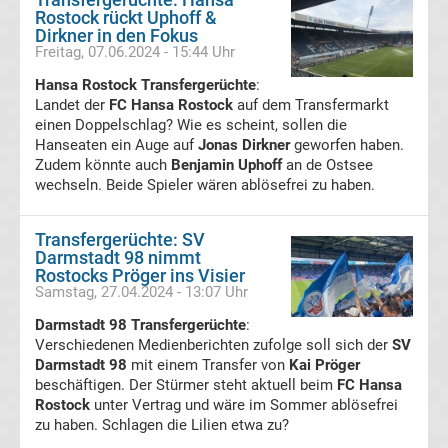
Rostock rückt Uphoff &
Dirkner in den Fokus
Transfergerüchte
Freitag, 07.06.2024 - 15:44 Uhr
Hansa Rostock Transfergerüchte
:
FC
Landet der
FC Hansa Rostock
auf dem Transfermarkt
einen Doppelschlag? Wie es scheint, sollen die
Erzgebirge
Hanseaten ein Auge auf
Jonas Dirkner
geworfen haben.
Zudem könnte auch
Benjamin Uphoff
an de Ostsee
wechseln. Beide Spieler wären ablösefrei zu haben.
Aue
Transfergerüchte: SV
Transfergerüchte
Darmstadt 98 nimmt
Rostocks Pröger ins Visier
FC
Samstag, 27.04.2024 - 13:07 Uhr
Darmstadt 98 Transfergerüchte
:
Hansa
Verschiedenen Medienberichten zufolge soll sich der
SV
Darmstadt 98
mit einem Transfer von
Kai Pröger
beschäftigen. Der Stürmer steht aktuell beim
Rostock
FC Hansa
Rostock
unter Vertrag und wäre im Sommer ablösefrei
zu haben. Schlagen die Lilien etwa zu?
Transfergerüchte