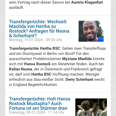
sein Vertrag nach dieser Saison bei
Austria Klagenfurt
ausläuft.
Transfergerüchte
FSV
Transfergerüchte: Wechselt
Maolida von Hertha zu
Rostock? Anfragen für Nsona
Zwickau
& Scherhant?
Montag, 15.01.2024 - 09:30 Uhr
Transfergerüchte
Transfergerüchte Hertha BSC
: Gehen zwei Transferflops
und ein Sturmjuwel in Berlin von Bord? Für den
aussortierten Problemstürmer
Myziane Maolida
könnte
Hallescher
sich mit
Hansa Rostock
ein Abnehmer finden. Auch bei
Kelian Nsona
, der in Österreich und Frankreich gefragt
FC
ist, darf sich
Hertha BSC
Hoffnung machen. Weniger
erfreulich aus blau-weißer Sicht:
Derry Scherhant
weckt
in England Begehrlichkeiten.
Transfergerüchte
Hamburger
Transfergerüchte: Holt Hansa
Rostock Mustapha? Auch
Fortuna ist am Stürmer dran
SV
Dienstag, 09.01.2024 - 11:34 Uhr