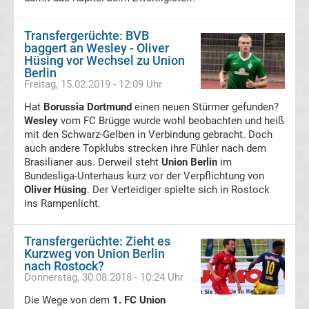
VfB
Transfergerüchte: BVB
baggert an Wesley - Oliver
Hüsing vor Wechsel zu Union
Stuttgart
Berlin
Freitag, 15.02.2019 - 12:09 Uhr
Transfergerüchte
Hat
Borussia Dortmund
einen neuen Stürmer gefunden?
Wesley
vom FC Brügge wurde wohl beobachten und heiß
VfL
mit den Schwarz-Gelben in Verbindung gebracht. Doch
auch andere Topklubs strecken ihre Fühler nach dem
Brasilianer aus. Derweil steht
Union Berlin
im
Bochum
Bundesliga-Unterhaus kurz vor der Verpflichtung von
Oliver Hüsing
. Der Verteidiger spielte sich in Rostock
Transfergerüchte
ins Rampenlicht.
VfL
Transfergerüchte: Zieht es
Kurzweg von Union Berlin
nach Rostock?
Wolfsburg
Donnerstag, 30.08.2018 - 10:24 Uhr
Die Wege von dem
1. FC Union
Transfergerüchte