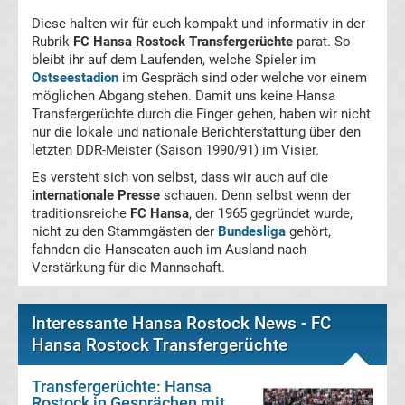
Magdeburg
Diese halten wir für euch kompakt und informativ in der
Rubrik
FC Hansa Rostock Transfergerüchte
parat. So
bleibt ihr auf dem Laufenden, welche Spieler im
Transfergerüchte
Ostseestadion
im Gespräch sind oder welche vor einem
möglichen Abgang stehen. Damit uns keine Hansa
1.
Transfergerüchte durch die Finger gehen, haben wir nicht
nur die lokale und nationale Berichterstattung über den
letzten DDR-Meister (Saison 1990/91) im Visier.
FC
Es versteht sich von selbst, dass wir auch auf die
internationale Presse
schauen. Denn selbst wenn der
Nürnberg
traditionsreiche
FC Hansa
, der 1965 gegründet wurde,
nicht zu den Stammgästen der
Bundesliga
gehört,
Transfergerüchte
fahnden die Hanseaten auch im Ausland nach
Verstärkung für die Mannschaft.
1.
Interessante Hansa Rostock News - FC
FC
Hansa Rostock Transfergerüchte
Saarbrücken
Transfergerüchte: Hansa
Rostock in Gesprächen mit