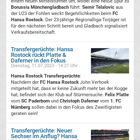
einem neuen Mittelstürmer um, wobei eine heiße Spur zu
Transfergerüchte
Borussia Mönchengladbach
führt.
Semir Telalovic
aus
der U23 der Fohlen weckt Begehrlichkeiten beim
FC
Hansa Rostock
. Der 23-jährige Regionalliga-Torjäger ist
RB
für den nächsten Schritt bereit und Gladbach signalisiert
Verkaufsbereitschaft.
Leipzig
Transfergerüchte: Hansa
Transfergerüchte
Rostock rückt Platte &
Daferner in den Fokus
Dienstag, 11.07.2023 - 14:21 Uhr
Rot-
Hansa Rostock Transfergerüchte
:
Nachdem der
FC Hansa Rostock
John Verhoek
Weiss
mitgeteilt hat, dass er keine Zukunft mehr bei der Kogge
hat, befindet sich der Klub auf Stürmersuche.
Felix Platte
Essen
vom
SC Paderborn
und
Christoph Daferner
vom
1. FC
Nürnberg
sollen dabei in den Fokus des Zweitligisten
geraten sein!
Transfergerüchte
SC
Transfergerüchte: Neuer
Sechser im Anflug? Hansa