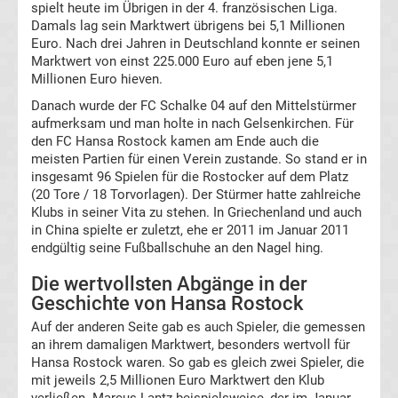
spielt heute im Übrigen in der 4. französischen Liga.
Damals lag sein Marktwert übrigens bei 5,1 Millionen
Tabelle
Euro. Nach drei Jahren in Deutschland konnte er seinen
Marktwert von einst 225.000 Euro auf eben jene 5,1
Millionen Euro hieven.
Premier
Danach wurde der FC Schalke 04 auf den Mittelstürmer
League
aufmerksam und man holte in nach Gelsenkirchen. Für
den FC Hansa Rostock kamen am Ende auch die
meisten Partien für einen Verein zustande. So stand er in
Erg.
insgesamt 96 Spielen für die Rostocker auf dem Platz
(20 Tore / 18 Torvorlagen). Der Stürmer hatte zahlreiche
Premier
Klubs in seiner Vita zu stehen. In Griechenland und auch
in China spielte er zuletzt, ehe er 2011 im Januar 2011
endgültig seine Fußballschuhe an den Nagel hing.
League
Die wertvollsten Abgänge in der
Tabelle
Geschichte von Hansa Rostock
Auf der anderen Seite gab es auch Spieler, die gemessen
Frauen
an ihrem damaligen Marktwert, besonders wertvoll für
Hansa Rostock waren. So gab es gleich zwei Spieler, die
mit jeweils 2,5 Millionen Euro Marktwert den Klub
Bundesliga