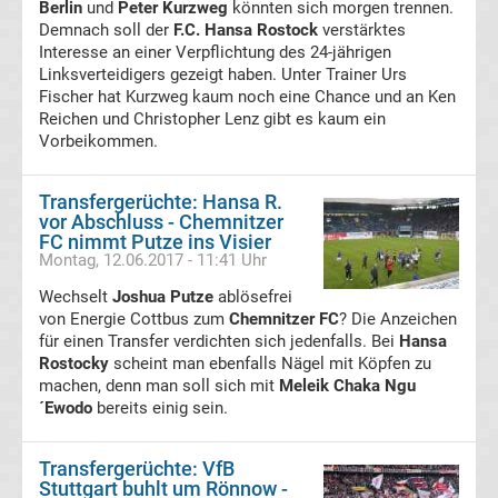
Berlin
und
Peter Kurzweg
könnten sich morgen trennen.
Demnach soll der
F.C. Hansa Rostock
verstärktes
Viktoria
Interesse an einer Verpflichtung des 24-jährigen
Linksverteidigers gezeigt haben. Unter Trainer Urs
Köln
Fischer hat Kurzweg kaum noch eine Chance und an Ken
Reichen und Christopher Lenz gibt es kaum ein
Vorbeikommen.
Transfergerüchte
Transfergerüchte: Hansa R.
Werder
vor Abschluss - Chemnitzer
FC nimmt Putze ins Visier
Bremen
Montag, 12.06.2017 - 11:41 Uhr
Wechselt
Joshua Putze
ablösefrei
Transfergerüchte
von Energie Cottbus zum
Chemnitzer FC
? Die Anzeichen
FC
Hansa
für einen Transfer verdichten sich jedenfalls. Bei
Hansa
Rostock
Rostocky
scheint man ebenfalls Nägel mit Köpfen zu
machen, denn man soll sich mit
Meleik Chaka Ngu
´Ewodo
bereits einig sein.
Hansa
Rostock
Transfergerüchte: VfB
Stuttgart buhlt um Rönnow -