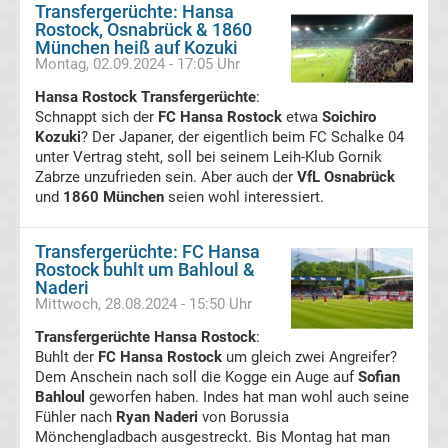
05
Transfergerüchte: Hansa
Rostock, Osnabrück & 1860
München heiß auf Kozuki
Transfergerüchte
Montag, 02.09.2024 - 17:05 Uhr
Hansa Rostock Transfergerüchte
:
Alemannia
Schnappt sich der
FC Hansa Rostock
etwa
Soichiro
Kozuki
? Der Japaner, der eigentlich beim FC Schalke 04
unter Vertrag steht, soll bei seinem Leih-Klub Gornik
Aachen
Zabrze unzufrieden sein. Aber auch der
VfL Osnabrück
und
1860 München
seien wohl interessiert.
Transfergerüchte
Transfergerüchte: FC Hansa
Arminia
Rostock buhlt um Bahloul &
Naderi
Mittwoch, 28.08.2024 - 15:50 Uhr
Bielefeld
Transfergerüchte Hansa Rostock
:
Buhlt der
Transfergerüchte
FC Hansa Rostock
um gleich zwei Angreifer?
Dem Anschein nach soll die Kogge ein Auge auf
Sofian
Bahloul
geworfen haben. Indes hat man wohl auch seine
Bayer
Fühler nach
Ryan Naderi
von Borussia
Mönchengladbach ausgestreckt. Bis Montag hat man