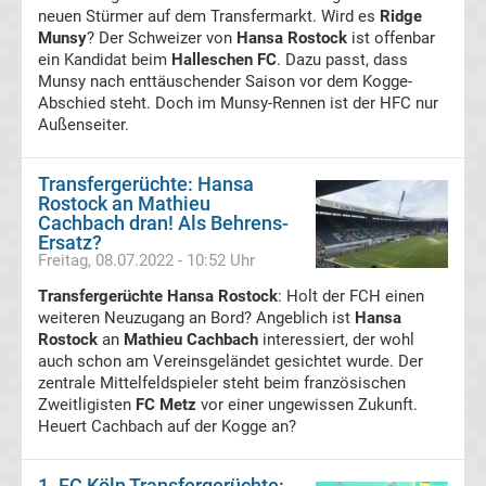
98
neuen Stürmer auf dem Transfermarkt. Wird es
Ridge
Munsy
? Der Schweizer von
Hansa Rostock
ist offenbar
Transfergerüchte
ein Kandidat beim
Halleschen FC
. Dazu passt, dass
Munsy nach enttäuschender Saison vor dem Kogge-
Abschied steht. Doch im Munsy-Rennen ist der HFC nur
SV
Außenseiter.
Meppen
Transfergerüchte: Hansa
Rostock an Mathieu
Transfergerüchte
Cachbach dran! Als Behrens-
Ersatz?
Freitag, 08.07.2022 - 10:52 Uhr
Waldhof
Transfergerüchte Hansa Rostock
: Holt der FCH einen
weiteren Neuzugang an Bord? Angeblich ist
Hansa
Mannheim
Rostock
an
Mathieu Cachbach
interessiert, der wohl
auch schon am Vereinsgeländet gesichtet wurde. Der
Transfergerüchte
zentrale Mittelfeldspieler steht beim französischen
Zweitligisten
FC Metz
vor einer ungewissen Zukunft.
Heuert Cachbach auf der Kogge an?
TSG
1899
1. FC Köln Transfergerüchte: