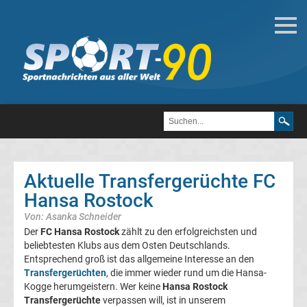
Deutsche
Transfergerüchte
Transfergerüchte
1.
FC
Aktuelle Transfergerüchte FC
Hansa Rostock
Heidenheim
Von: Asanka Schneider
1846
Der
FC Hansa Rostock
zählt zu den erfolgreichsten und
beliebtesten Klubs aus dem Osten Deutschlands.
Entsprechend groß ist das allgemeine Interesse an den
Transfergerüchte
Transfergerüchten
, die immer wieder rund um die Hansa-
Kogge herumgeistern. Wer keine
Hansa Rostock
1.
Transfergerüchte
verpassen will, ist in unserem