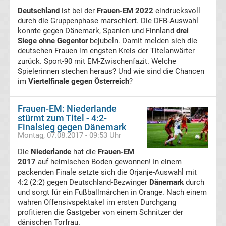
Deutschland
ist bei der
Frauen-EM 2022
eindrucksvoll
UEFA
durch die Gruppenphase marschiert. Die DFB-Auswahl
konnte gegen Dänemark, Spanien und Finnland
drei
Youth
Siege ohne Gegentor
bejubeln. Damit melden sich die
deutschen Frauen im engsten Kreis der Titelanwärter
zurück. Sport-90 mit EM-Zwischenfazit. Welche
League
Spielerinnen stechen heraus? Und wie sind die Chancen
im
Viertelfinale gegen Österreich
?
Fußball
Frauen-EM: Niederlande
WM
stürmt zum Titel - 4:2-
Finalsieg gegen Dänemark
Montag, 07.08.2017 - 09:53 Uhr
Fußball
Die
Niederlande
hat die
Frauen-EM
2017
auf heimischen Boden gewonnen! In einem
EM
packenden Finale setzte sich die Orjanje-Auswahl mit
4:2 (2:2) gegen Deutschland-Bezwinger
Dänemark
durch
Frauenfußball
und sorgt für ein Fußballmärchen in Orange. Nach einem
wahren Offensivspektakel im ersten Durchgang
profitieren die Gastgeber von einem Schnitzer der
Amateurfußball
dänischen Torfrau.