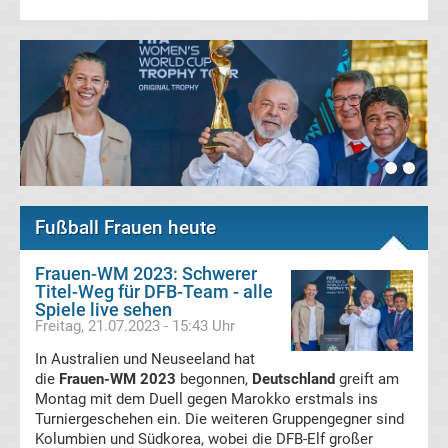
Champions
League
Europa
League
Fußball Frauen heute
Europa
Frauen-WM 2023: Schwerer
Conference
Titel-Weg für DFB-Team - alle
Spiele live sehen
League
Freitag, 21.07.2023 - 15:43 Uhr
In Australien und Neuseeland hat
Premier
die
Frauen-WM 2023
begonnen,
Deutschland
greift am
Montag mit dem Duell gegen Marokko erstmals ins
Turniergeschehen ein. Die weiteren Gruppengegner sind
League
Kolumbien und Südkorea, wobei die DFB-Elf großer