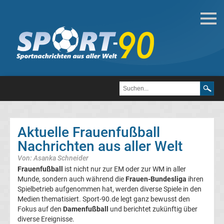
Fußball
Bundesliga
2.
Liga
Aktuelle Frauenfußball
3.
Nachrichten aus aller Welt
Von: Asanka Schneider
Liga
Frauenfußball
ist nicht nur zur EM oder zur WM in aller
Munde, sondern auch während die
Frauen-Bundesliga
ihren
DFB-
Spielbetrieb aufgenommen hat, werden diverse Spiele in den
Medien thematisiert. Sport-90.de legt ganz bewusst den
Fokus auf den
Damenfußball
und berichtet zukünftig über
Pokal
diverse Ereignisse.