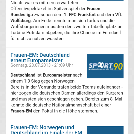
Nichts war es mit dem erwarteten
Offensivspektakel im Spitzenspiel der
Frauen-
Bundesliga
Bundesliga
zwischen dem
1. FFC Frankfurt
und dem
VfL
Wolfsburg
. Am Ende trennte man sich torlos und die
Wolfsburgerinnen mussten den zweiten Tabellenplatz an
Meister
Turbine Potsdam abgeben, die ihre Chance im Fernduell
für sich zu nutzen wussten.
Liste
Frauen-EM: Deutschland
Fußballerin
erneut Europameister
Sonntag, 28.07.2013 - 21:09 Uhr
des
Deutschland
ist
Europameister
nach
einem 1:0 Sieg gegen Norwegen.
Jahres
Bereits in der Vorrunde trafen beide Teams aufeinander -
hier zogen die deutschen Damen allerdings den Kürzeren
und mussten sich geschlagen geben. Bereits zum 8. Mal
Deutschland
konnte die deutsche Nationalmannschaft bei einer
Frauen-EM
den Pokal in die Höhe stemmen.
Fußballer
Frauen-EM: Norwegen und
Frauen
Deutschland im Finale der EM