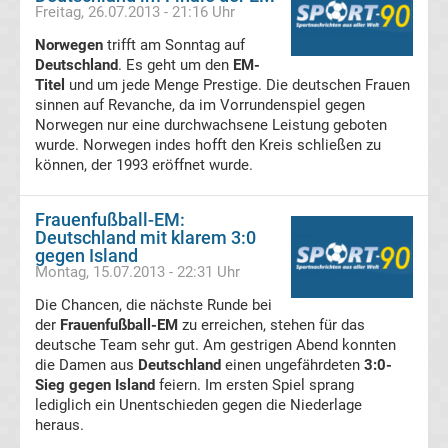
Freitag, 26.07.2013 - 21:16 Uhr
Deutschland
Norwegen
trifft am Sonntag auf
Deutschland
. Es geht um den
EM-
Titel
und um jede Menge Prestige. Die deutschen Frauen
Frauen
sinnen auf Revanche, da im Vorrundenspiel gegen
Norwegen nur eine durchwachsene Leistung geboten
Bundesliga
wurde. Norwegen indes hofft den Kreis schließen zu
können, der 1993 eröffnet wurde.
Tabelle
Frauenfußball-EM:
Deutschland mit klarem 3:0
Frauen
gegen Island
Montag, 15.07.2013 - 22:31 Uhr
Bundesliga
Die Chancen, die nächste Runde bei
der
Frauenfußball-EM
zu erreichen, stehen für das
Erg.
deutsche Team sehr gut. Am gestrigen Abend konnten
die Damen aus
Deutschland
einen ungefährdeten
3:0-
Transfergerüchte
Sieg gegen Island
feiern. Im ersten Spiel sprang
international
lediglich ein Unentschieden gegen die Niederlage
heraus.
Transfergerüchte