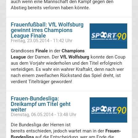
auch wenn eine Mannschaft den Kampf gegen den
Abstieg bereits verloren haben könnte.
Fußballklubs
Frauenfußball
Frauenfußball: VfL Wolfsburg
gewinnt irres Champions
League Finale
Alle
Freitag, 23.05.2014 - 11:42 Uhr
Grandioses
Meister
Finale
in der
Champions
League
der Damen. Der
VfL Wolfsburg
konnte den Coup
aus dem Vorjahr wiederholen und den Titel erfolgreich
der
verteidigen. Es wahr ein wahrer Kraftakt, denn nach wer
nach einem zweifachen Rückstand das Spiel dreht, ist
DDR
verdient Titelträger geworden!
im
Frauen-Bundesliga:
Dreikampf um Titel geht
weiter
Frauenfußball
Dienstag, 06.05.2014 - 13:48 Uhr
Die Bundesliga der Herren ist
-
bereits entschieden, jedoch wartet man in der
Frauen-
Bundesliga
auf die Entscheidung, wer am Ende die