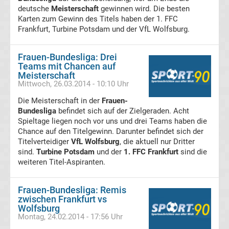
Liste
deutsche
Meisterschaft
gewinnen wird. Die besten
Karten zum Gewinn des Titels haben der 1. FFC
der
Frankfurt, Turbine Potsdam und der VfL Wolfsburg.
Meister
Frauen-Bundesliga: Drei
Teams mit Chancen auf
Meisterschaft
Alle
Mittwoch, 26.03.2014 - 10:10 Uhr
Die Meisterschaft in der
Frauen-
Sieger
Bundesliga
befindet sich auf der Zielgeraden. Acht
Spieltage liegen noch vor uns und drei Teams haben die
Champions
Chance auf den Titelgewinn. Darunter befindet sich der
Titelverteidiger
VfL Wolfsburg
, die aktuell nur Dritter
sind.
League
Turbine Potsdam
und der
1. FFC Frankfurt
sind die
weiteren Titel-Aspiranten.
der
Frauen-Bundesliga: Remis
zwischen Frankfurt vs
Frauen
Wolfsburg
Montag, 24.02.2014 - 17:56 Uhr
Frauen-