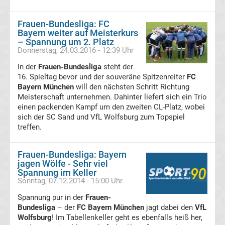
Transfergerüchte
Frauen-Bundesliga: FC
Bayern weiter auf Meisterkurs
– Spannung um 2. Platz
Transferticker
Donnerstag, 24.03.2016 - 12:39 Uhr
In der
-
Frauen-Bundesliga
steht der
16. Spieltag bevor und der souveräne Spitzenreiter
FC
Bayern München
will den nächsten Schritt Richtung
Meldungen
Meisterschaft unternehmen. Dahinter liefert sich ein Trio
einen packenden Kampf um den zweiten CL-Platz, wobei
vom
sich der SC Sand und VfL Wolfsburg zum Topspiel
treffen.
Transfermarkt
Frauen-Bundesliga: Bayern
jagen Wölfe - Sehr viel
Trainerentlassungen
Spannung im Keller
Sonntag, 07.12.2014 - 15:00 Uhr
Bundesliga
Spannung pur in der
Frauen-
Bundesliga
– der
FC Bayern München
jagt dabei den
VfL
Porträts
Wolfsburg
! Im Tabellenkeller geht es ebenfalls heiß her,