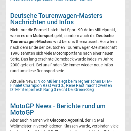
Ergebnisse
Deutsche Tourenwagen-Masters
Nachrichten und Infos
3.
Nicht nur die Formel 1 steht bei Sport-90.de im Mittelpunkt,
Liga
wenn es um
Motorsport
geht, sondern auch die
Deutsche
Tourenwagen-Masters
wird bei uns thematisiert. Vor allem
nach dem Ende der Deutschen Tourenwagen-Meisterschaft
Ergebnisse
1996 sehnten sich viele Motorsportfans nach einer neuen
Serie. Das lang ersehnte Comeback wurde indes im Jahre
3.
2000 gefeiert. Bei uns finden Sie immer wieder neue Infos
rund um diese Rennsportserie.
Liga
Aktuelle News:
Nico Müller siegt beim regnerischen DTM-
Finale! Champion Rast wird 3.
,
Rene Rast macht zweiten
DTM-Titel perfekt! Rang 3 reicht bei Green-Sieg
Tabelle
MotoGP News - Berichte rund um
DFB-
MotoGP
Aber auch Namen wir
Giacomo Agostini
, der 15 Mal
Pokal
Weltmeister in verschiedenen Klassen wurde, verbinden viele