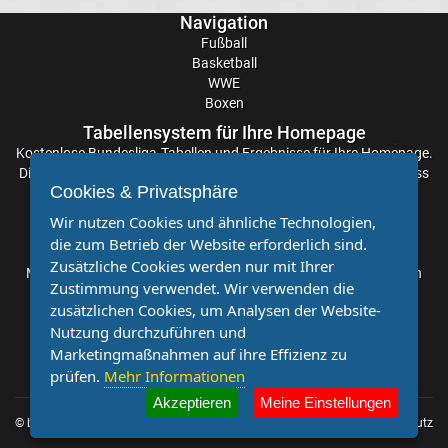
Tabelle
Navigation
Fußball
Basketball
Europa
WWE
Boxen
League
Tabellensystem für Ihre Homepage
Kostenlose
Bundesliga-Tabellen
und Ergebnisse für Ihre Homepage.
Ergebnisse
Die Aktualisierung der Ergebnisse erfolgt alle paar Minuten, sodass
Cookies & Privatsphäre
Sie stets auf dem Laufenden sind. Einfache und schnelle
Conference
Einbindung.
Wir nutzen Cookies und ähnliche Technologien,
die zum Betrieb der Website erforderlich sind.
Partnervereine
League
Zusätzliche Cookies werden nur mit Ihrer
Möchten Sie, dass auch Ihr Verein mehr Beachtung findet? Dann
Zustimmung verwendet. Wir verwenden die
sind Sie bei uns genau richtig. Wir suchen Ihren Verein für eine
Erg.
zusätzlichen Cookies, um Analysen der Website-
kostenlose Kooperation. Veröffentlichen Sie Ihre Spielberichte,
Nutzung durchzuführen und
Sportnachrichten und Aufrufe bei uns!
Marketingmaßnahmen auf ihre Effizienz zu
Conference
prüfen.
Mehr Informationen
Akzeptieren
Meine Einstellungen
League
© by
Impressum
|
Datenschutz