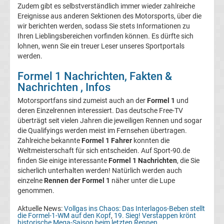
Zudem gibt es selbstverständlich immer wieder zahlreiche
DTM
Ereignisse aus anderen Sektionen des Motorsports, über die
wir berichten werden, sodass Sie stets Informationen zu
MotoGP
Ihren Lieblingsbereichen vorfinden können. Es dürfte sich
lohnen, wenn Sie ein treuer Leser unseres Sportportals
Top-
werden.
Aktuell
Formel 1 Nachrichten, Fakten &
Nachrichten , Infos
Bundesliga
Motorsportfans sind zumeist auch an der
Formel 1
und
Tabelle
deren Einzelrennen interessiert. Das deutsche Free-TV
überträgt seit vielen Jahren die jeweiligen Rennen und sogar
die Qualifyings werden meist im Fernsehen übertragen.
Bundesliga
Zahlreiche bekannte
Formel 1 Fahrer
konnten die
Weltmeisterschaft für sich entscheiden. Auf Sport-90.de
Ergebnisse
finden Sie einige interessante
Formel 1 Nachrichten
, die Sie
sicherlich unterhalten werden! Natürlich werden auch
einzelne
Rennen der Formel 1
näher unter die Lupe
2.
genommen.
Aktuelle News:
Vollgas ins Chaos: Das Interlagos-Beben stellt
Liga
die Formel-1-WM auf den Kopf
,
19. Sieg! Verstappen krönt
historische Mega-Saison beim letzten Rennen