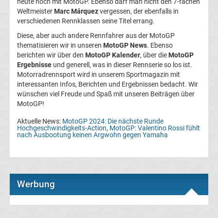
heute noch mit MotoGP. Ebenso darf man nicht den 7-fachen
Ergebnisse
Weltmeister
Marc Márquez
vergessen, der ebenfalls in
verschiedenen Rennklassen seine Titel errang.
Champions
Diese, aber auch andere Rennfahrer aus der MotoGP
thematisieren wir in unseren
MotoGP News
. Ebenso
berichten wir über den
MotoGP Kalender
, über die
MotoGP
League
Ergebnisse
und generell, was in dieser Rennserie so los ist.
Motorradrennsport wird in unserem Sportmagazin mit
Tabelle
interessanten Infos, Berichten und Ergebnissen bedacht. Wir
wünschen viel Freude und Spaß mit unseren Beiträgen über
MotoGP!
Champions
Aktuelle News:
MotoGP 2024: Die nächste Runde
Hochgeschwindigkeits-Action
,
MotoGP: Valentino Rossi fühlt
League
nach Ausbootung keinen Argwohn gegen Yamaha
Ergebnisse
Europa
Werbung
League