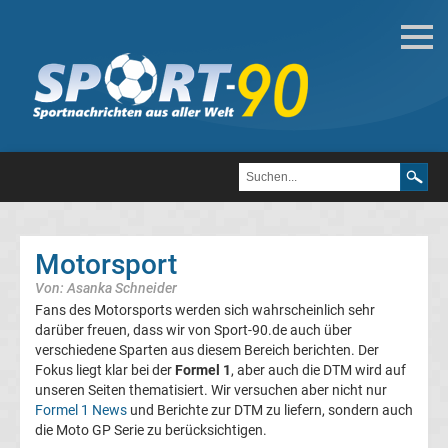
Motorsport
Formel
1
DTM
Motorsport
MotoGP
Von: Asanka Schneider
Fans des Motorsports werden sich wahrscheinlich sehr
Motorsport
darüber freuen, dass wir von Sport-90.de auch über
verschiedene Sparten aus diesem Bereich berichten. Der
Formel
Fokus liegt klar bei der
Formel 1
, aber auch die DTM wird auf
unseren Seiten thematisiert. Wir versuchen aber nicht nur
Formel 1 News
und Berichte zur DTM zu liefern, sondern auch
1
die Moto GP Serie zu berücksichtigen.