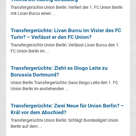
Mönchengladbach
Transfergerüchte Union Berlin: Verliert der 1. FC Union Berlin
mit Livan Burcu einen ...
Transfergerüchte
Transfergerüchte: Livan Burcu im Visier des FC
Chemnitzer
Turin? – Verlässt er den FC Union?
FC
Transfergerüchte Union Berlin: Verlässt Livan Burcu den 1.
FC Union Berlin im ...
Transfergerüchte
Transfergerüchte: Zieht es Diogo Leite zu
Borussia Dortmund?
Dynamo
Union Berlin Transfergerüchte: Dass Diogo Leite den 1. FC
Union Berlin im anstehenden ...
Dresden
Transfergerüchte: Zwei Neue für Union Berlin? –
Transfergerüchte
Král vor dem Abschied?
Eintracht
Transfergerüchte Union Berlin: Schlägt Bundesligist Union
Berlin auf dem ...
Braunschweig