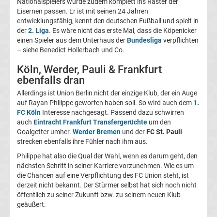
Nationalspielers würde zudem komplett ins Raster der
05
Eisernen passen. Er ist mit seinen 24 Jahren
entwicklungsfähig, kennt den deutschen Fußball und spielt in
Transfergerüchte
der
2. Liga
. Es wäre nicht das erste Mal, dass die Köpenicker
einen Spieler aus dem Unterhaus der
Bundesliga
verpflichten
– siehe Benedict Hollerbach und Co.
Alemannia
Köln, Werder, Pauli & Frankfurt
Aachen
ebenfalls dran
Allerdings ist Union Berlin nicht der einzige Klub, der ein Auge
Transfergerüchte
auf Rayan Philippe geworfen haben soll. So wird auch dem
1.
FC Köln
Interesse nachgesagt. Passend dazu schwirren
auch
Eintracht Frankfurt Transfergerüchte
um den
Arminia
Goalgetter umher.
Werder Bremen
und der
FC St. Pauli
strecken ebenfalls ihre Fühler nach ihm aus.
Bielefeld
Philippe hat also die Qual der Wahl, wenn es darum geht, den
nächsten Schritt in seiner Karriere vorzunehmen. Wie es um
Transfergerüchte
die Chancen auf eine Verpflichtung des FC Union steht, ist
derzeit nicht bekannt. Der Stürmer selbst hat sich noch nicht
öffentlich zu seiner Zukunft bzw. zu seinem neuen Klub
Bayer
geäußert.