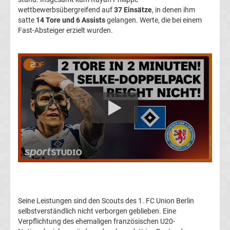
wettbewerbsübergreifend auf
37 Einsätze
, in denen ihm
Transfergerüchte
satte
14 Tore und 6 Assists
gelangen. Werte, die bei einem
Fast-Absteiger erzielt wurden.
1.
FC
Union
Berlin
Transfergerüchte
1.
FSV
Seine Leistungen sind den Scouts des 1. FC Union Berlin
Mainz
selbstverständlich nicht verborgen geblieben. Eine
Verpflichtung des ehemaligen französischen U20-