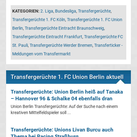
Leverkusen
KATEGORIEN:
2. Liga
,
Bundesliga
,
Transfergerüchte
,
Transfergerüchte
Transfergerüchte 1. FC Köln
,
Transfergerüchte 1. FC Union
Berlin
,
Transfergerüchte Eintracht Braunschweig
,
Bayern
Transfergerüchte Eintracht Frankfurt
,
Transfergerüchte FC
St. Pauli
,
Transfergerüchte Werder Bremen
,
Transferticker -
München
Meldungen vom Transfermarkt
Transfergerüchte
Transfergerüchte 1. FC Union Berlin aktuell
Borussia
Transfergerüchte: Union Berlin heiß auf Tanaka
Dortmund
– Hannover 96 & Schalke 04 ebenfalls dran
Union Berlin Transfergerüchte: Auf der Suche nach einem
Transfergerüchte
kreativen Mittelfeldspieler soll ...
Borussia
Transfergerüchte: Unions Livan Burcu auch
Thema bei Racing Straßburg