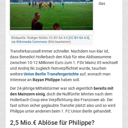
das
FC
Kaiserslautern
Transfergerüchte
Bildquelle: Rüdiger Müller CC BY-SA 4.0 [
CC BY-SA 4.0
],
via Wikimedia Commons
(Bild bearbeitet)
Transferkarussell immer schneller. Nachdem nun klar ist,
1.
dass Benedict Hollerbach den Klub für eine Ablösesumme
zwischen 10-12 Millionen Euro zum 1. FSV Mainz 05 wechselt
FC
und Andrej Ilic zugleich festverpflichtet wurde, tauchen
weitere
Union Berlin Transfergerüchte
auf, wonach man
Köln
Interesse an
Rayan Philippe
haben soll.
Der 24-jährige Mittelstürmer war sich eigentlich
bereits mit
Transfergerüchte
den Mainzern einig
, doch die Nullfünfer lehnten nach dem
Hollerbach-Coup eine Verpflichtung des Franzosen ab. Der
fast schon sicher geglaubte Transfer platzt also und so wird
1.
Philippe unter anderem beim 1. FC Union Berlin gehandelt.
FC
2,5 Mio.€ Ablöse für Philippe?