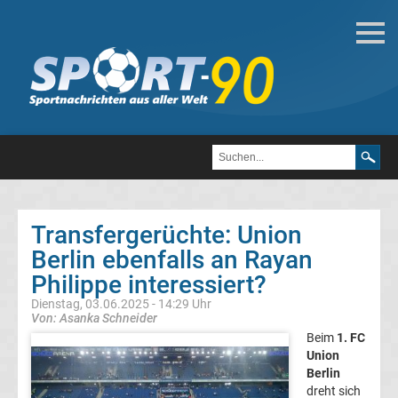
Deutsche
Transfergerüchte
Transfergerüchte
1.
FC
Transfergerüchte: Union
Berlin ebenfalls an Rayan
Heidenheim
Philippe interessiert?
1846
Dienstag, 03.06.2025 - 14:29 Uhr
Von: Asanka Schneider
Beim
1. FC
Transfergerüchte
Union
Berlin
1.
dreht sich