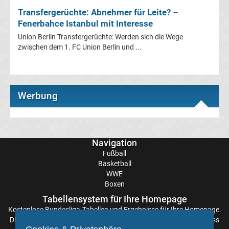
Transfergerüchte: Abnehmer für Leite? –
Fenerbahce Istanbul mit Interesse
Transfergerüchte
Union Berlin Transfergerüchte: Werden sich die Wege
zwischen dem 1. FC Union Berlin und ...
Eintracht
Frankfurt
Werbung
Transfergerüchte
Energie
Navigation
Cottbus
Fußball
Basketball
WWE
Transfergerüchte
Boxen
Tabellensystem für Ihre Homepage
FC
Kostenlose
Bundesliga-Tabellen
und Ergebnisse für Ihre Homepage.
Die Aktualisierung der Ergebnisse erfolgt alle paar Minuten, sodass
Augsburg