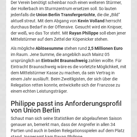
Der Verein benötigt scheinbar noch einen weiteren Stürmer,
Magdeburg
der Hollerbach im Sturmzentrum ersetzen soll. So lauten
jedenfalls die
Union Berlin Transfergerüchte
, die die „Bild“
aktuell streut. Mit dem Abgang von
Kevin Volland
herrscht
Transfergerüchte
durchaus Bedarf in der Offensive. Gesucht wird ein Knipser,
der weiß, wo das Tor steht. Mit
Rayan Philippe
soll eben jener
1.
Mittelstürmer auf dem Zettel der Köpenicker stehen.
Als mögliche
Ablösesumme
stehen rund
2,5 Millionen Euro
FC
im Raum. Jene Summe, die angeblich auch Mainz 05
ursprünglich an
Eintracht Braunschweig
zahlen wollte. Für
Eintracht Braunschweig wäre es die vorletzte Möglichkeit, mit
Nürnberg
dem Mittelstürmer Kasse zu machen, da sein Vertrag in
einem Jahr ausläuft. Beim Zweitligisten, der sich über die
Transfergerüchte
Relegation retten konnte, entwickelte sich der Franzose zu
einem echten Leistungsträger.
1.
Philippe passt ins Anforderungsprofil
von Union Berlin
FC
Schaut man sich seine Statistiken der abgelaufenen Saison
genauer an, bemerkt man, dass der Angreifer in allen 34
Saarbrücken
Partien und auch in beiden Relegationsspielen auf dem Platz
stand. Insgesamt kam Rayan Philippe