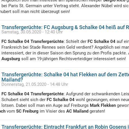
Angeblich soll man Interesse am spanischen Keeper
Sergio Rico
g
bei Paris St. Germain unter Vertrag steht. Alexander Nübel wird s
ubert soll man nicht überzeugt sein!
Transfergerüchte: FC Augsburg & Schalke 04 heiß auf 
Samstag, 30.05.2020 - 12:40 Uhr
FC Schalke 04 Transfergerüchte
: Schielt der
FC Schalke 04
auf ein
Frankreich bei Stade Rennes sein Geld verdient? Angeblich sei ma
interessiert, der in dieser Saison den Sprung zu den Profis packte
Augsburg
soll am 19-jährigen Rechtsverteidiger interessiert sein!
Transfergerüchte: Schalke 04 hat Flekken auf dem Zett
Mailand?
Donnerstag, 21.05.2020 - 14:48 Uhr
FC Schalke 04 Transfergerüchte
: Aufgrund der schwankenden Lei
Schubert sieht sich der
FC Schalke 04
wohl gezwungen, einen neue
lotsen. Dabei soll man ein Auge auf Freiburgs
Mark Flekken
geworf
och
vom
SC Freiburg
im Visier des
AC Mailand
geraten!
Transfergerüchte: Eintracht Frankfurt an Robin Gosens i