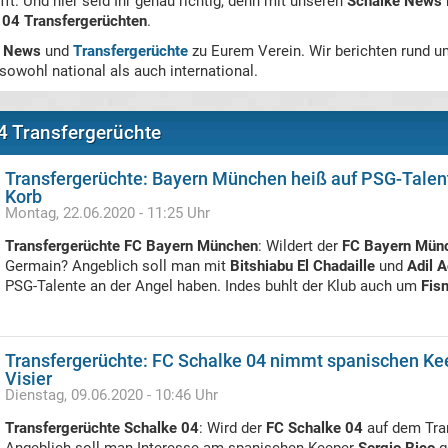
fft. Und hier seid Ihr genau richtig, denn mit unseren
Schalke News
 04 Transfergerüchten
.
r News
und
Transfergerüchte
zu Eurem Verein. Wir berichten rund u
sowohl national als auch international.
4 Transfergerüchte
Transfergerüchte: Bayern München heiß auf PSG-Talente 
Korb
Montag, 22.06.2020 - 11:25 Uhr
Transfergerüchte FC Bayern München
: Wildert der
FC Bayern Mün
Germain? Angeblich soll man mit
Bitshiabu El Chadaille
und
Adil 
PSG-Talente an der Angel haben. Indes buhlt der Klub auch um
Fisn
Transfergerüchte: FC Schalke 04 nimmt spanischen Kee
Visier
Dienstag, 09.06.2020 - 10:46 Uhr
Transfergerüchte Schalke 04
: Wird der
FC Schalke 04
auf dem Tran