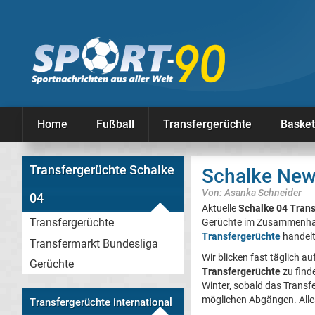
Home
Fußball
Transfergerüchte
Basket
Transfergerüchte Schalke
Schalke News
Von: Asanka Schneider
04
Aktuelle
Schalke 04 Tran
Transfergerüchte
Gerüchte im Zusammenhang 
Transfergerüchte
handelt
Transfermarkt Bundesliga
Wir blicken fast täglich a
Gerüchte
Transfergerüchte
zu find
Winter, sobald das Transf
möglichen Abgängen. Alles
Transfergerüchte international