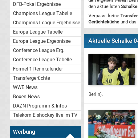
den eigenen Verein betri
DFB-Pokal Ergebnisse
den aktuellsten
Schalke
Champions League Tabelle
Verpasst keine
Transfe
Gerüchteküche
und das 
Champions League Ergebnisse
Europa League Tabelle
Aktuelle Schalke 0
Europa League Ergebnisse
Conference League Erg.
Conference League Tabelle
Formel 1 Rennkalender
Transfergerüchte
WWE News
Berlin).
Boxen News
DAZN Programm & Infos
Telekom Eishockey live im TV
Werbung