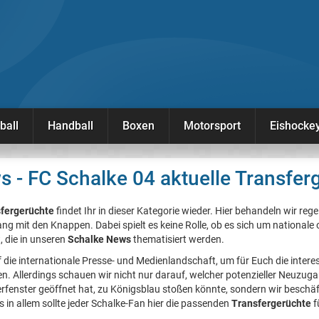
ball
Handball
Boxen
Motorsport
Eishocke
 - FC Schalke 04 aktuelle Transfer
sfergerüchte
findet Ihr in dieser Kategorie wieder. Hier behandeln wir reg
mit den Knappen. Dabei spielt es keine Rolle, ob es sich um nationale 
, die in unseren
Schalke News
thematisiert werden.
uf die internationale Presse- und Medienlandschaft, um für Euch die inter
en. Allerdings schauen wir nicht nur darauf, welcher potenzieller Neuzu
erfenster geöffnet hat, zu Königsblau stoßen könnte, sondern wir beschä
 in allem sollte jeder Schalke-Fan hier die passenden
Transfergerüchte
f