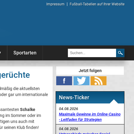
Impressum
Fußball-Tabellen auf Ihrer Website
y
Sportarten
Jetzt folgen
gerüchte
elmäßig die aktuellsten
oder gar um internationale
News-Ticker
04.08.2026
essantesten
Schalke
Maximale Gewinne im Online-Casino
gang im Sommer oder im
- Leitfaden für Strategien
ftigen uns auch mit
ür seinen Klub finden!
04.08.2026