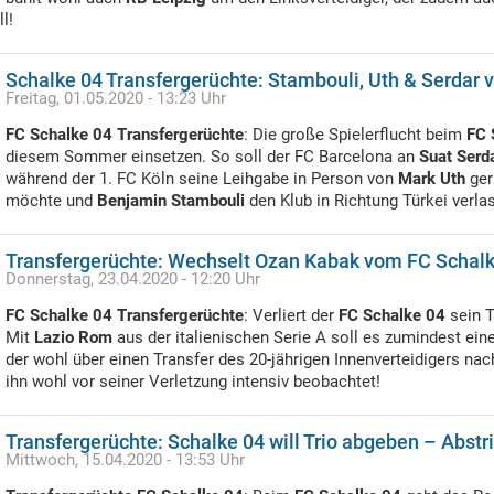
l!
Schalke 04 Transfergerüchte: Stambouli, Uth & Serdar
Freitag, 01.05.2020 - 13:23 Uhr
FC Schalke 04 Transfergerüchte
: Die große Spielerflucht beim
FC 
diesem Sommer einsetzen. So soll der FC Barcelona an
Suat Serd
während der 1. FC Köln seine Leihgabe in Person von
Mark Uth
ger
möchte und
Benjamin Stambouli
den Klub in Richtung Türkei verla
Transfergerüchte: Wechselt Ozan Kabak vom FC Schalk
Donnerstag, 23.04.2020 - 12:20 Uhr
FC Schalke 04 Transfergerüchte
: Verliert der
FC Schalke 04
sein T
Mit
Lazio Rom
aus der italienischen Serie A soll es zumindest ein
der wohl über einen Transfer des 20-jährigen Innenverteidigers na
ihn wohl vor seiner Verletzung intensiv beobachtet!
Transfergerüchte: Schalke 04 will Trio abgeben – Abstr
Mittwoch, 15.04.2020 - 13:53 Uhr