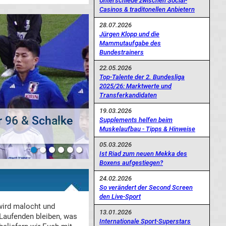
Unterschiede zwischen Social-
Casinos & traditonellen Anbietern
28.07.2026
Jürgen Klopp und die
Mammutaufgabe des
Bundestrainers
22.05.2026
Top-Talente der 2. Bundesliga
2025/26: Marktwerte und
Transferkandidaten
19.03.2026
Supplements helfen beim
Stürmer Capita
Muskelaufbau - Tipps & Hinweise
05.03.2026
Ist Riad zum neuen Mekka des
Boxens aufgestiegen?
24.02.2026
So verändert der Second Screen
den Live-Sport
 wird malocht und
13.01.2026
Laufenden bleiben, was
Internationale Sport-Superstars