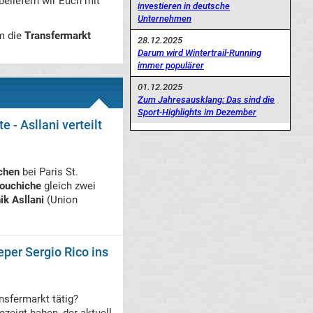
beliefern wir Euch mit
investieren in deutsche
Unternehmen
m die
Transfermarkt
28.12.2025
Darum wird Wintertrail-Running
immer populärer
01.12.2025
Zum Jahresausklang: Das sind die
Sport-Highlights im Dezember
- Asllani verteilt
chen
bei Paris St.
Aouchiche
gleich zwei
ik Asllani
(Union
per Sergio Rico ins
sfermarkt tätig?