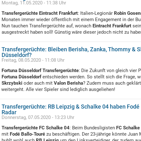
Montag, 11.05.2020 - 11:38 Uhr
Transfergerüchte Eintracht Frankfurt
: Italien-Legionär
Robin Gosen
Monaten immer wieder öffentlich mit einem Engagement in der Bun
Nun tauchen Transfergerüchte auf, wonach
Eintracht Frankfurt
sein
ausgestreckt haben soll! Günstig wäre dieser jedoch nicht zu habe
Transfergerüchte: Bleiben Berisha, Zanka, Thommy & S
Düsseldorf?
Freitag, 08.05.2020 - 11:08 Uhr
Fortuna Düsseldorf Transfergerüchte
: Die Zukunft von gleich vier
Fortuna Düsseldorf
entschieden werden. So stellt sich die Frage, 
Skrzybski
oder auch mit
Valon Berisha
? Zudem muss auch geklärt
weitergeht. Alle vier Spieler sind lediglich ausgeliehen!
Transfergerüchte: RB Leipzig & Schalke 04 haben Fodé
Radar
Donnerstag, 07.05.2020 - 13:23 Uhr
Transfergerüchte FC Schalke 04
: Beim Bundesligisten
FC Schalke
mit
Fodé Ballo-Touré
zu beschäftigen. Der 23-jährige könnte Juan 
buhlt wohl auch
RB Leipzig
um den Linksverteidiger, der zudem au