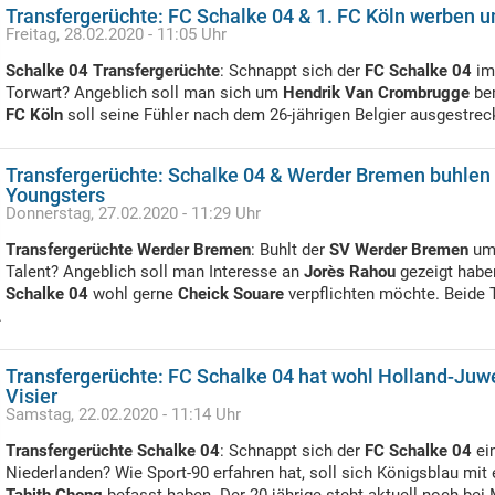
Transfergerüchte: FC Schalke 04 & 1. FC Köln werben
Freitag, 28.02.2020 - 11:05 Uhr
Schalke 04 Transfergerüchte
: Schnappt sich der
FC Schalke 04
im
Torwart? Angeblich soll man sich um
Hendrik Van Crombrugge
be
FC Köln
soll seine Fühler nach dem 26-jährigen Belgier ausgestrec
Transfergerüchte: Schalke 04 & Werder Bremen buhlen
Youngsters
Donnerstag, 27.02.2020 - 11:29 Uhr
Transfergerüchte Werder Bremen
: Buhlt der
SV Werder Bremen
um 
Talent? Angeblich soll man Interesse an
Jorès Rahou
gezeigt habe
Schalke 04
wohl gerne
Cheick Souare
verpflichten möchte. Beide T
.
Transfergerüchte: FC Schalke 04 hat wohl Holland-Juw
Visier
Samstag, 22.02.2020 - 11:14 Uhr
Transfergerüchte Schalke 04
: Schnappt sich der
FC Schalke 04
ei
Niederlanden? Wie Sport-90 erfahren hat, soll sich Königsblau mit