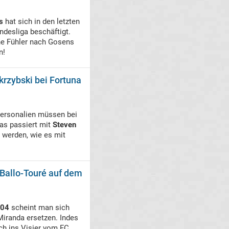
s
hat sich in den letzten
desliga beschäftigt.
e Fühler nach Gosens
n!
krzybski bei Fortuna
 Personalien müssen bei
was passiert mit
Steven
 werden, wie es mit
 Ballo-Touré auf dem
 04
scheint man sich
Miranda ersetzen. Indes
ch ins Visier vom FC