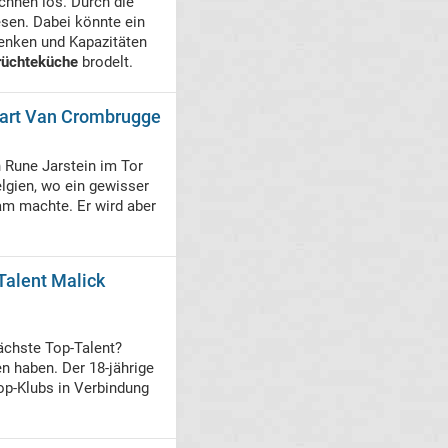
chnen los. Durch die
sen. Dabei könnte ein
senken und Kapazitäten
rüchteküche
brodelt.
wart Van Crombrugge
 Rune Jarstein im Tor
elgien, wo ein gewisser
am machte. Er wird aber
Talent Malick
chste Top-Talent?
 haben. Der 18-jährige
op-Klubs in Verbindung