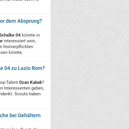
 vor dem Absprung?
Schalke 04
könnte in
ar
interessiert sein,
n festverpflichten
ssen könnte.
e 04 zu Lazio Rom?
op-Talent
Ozan Kabak
?
en Interessenten geben,
chdenkt. Scouts haben
iche bei Gehältern