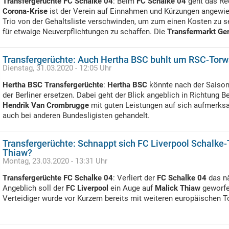
Transfergerüchte FC Schalke 04
: Beim
FC Schalke 04
geht das Re
Corona-Krise
ist der Verein auf Einnahmen und Kürzungen angewie
Trio von der Gehaltsliste verschwinden, um zum einen Kosten zu 
für etwaige Neuverpflichtungen zu schaffen. Die
Transfermarkt Ge
Transfergerüchte: Auch Hertha BSC buhlt um RSC-Tor
Dienstag, 31.03.2020 - 12:05 Uhr
Hertha BSC Transfergerüchte
:
Hertha BSC
könnte nach der Saison
der Berliner ersetzen. Dabei geht der Blick angeblich in Richtung B
Hendrik Van Crombrugge
mit guten Leistungen auf sich aufmerks
auch bei anderen Bundesligisten gehandelt.
Transfergerüchte: Schnappt sich FC Liverpool Schalke-
Thiaw?
Montag, 23.03.2020 - 13:31 Uhr
Transfergerüchte FC Schalke 04
: Verliert der
FC Schalke 04
das nä
Angeblich soll der
FC Liverpool
ein Auge auf
Malick Thiaw
geworfen
Verteidiger wurde vor Kurzem bereits mit weiteren europäischen T