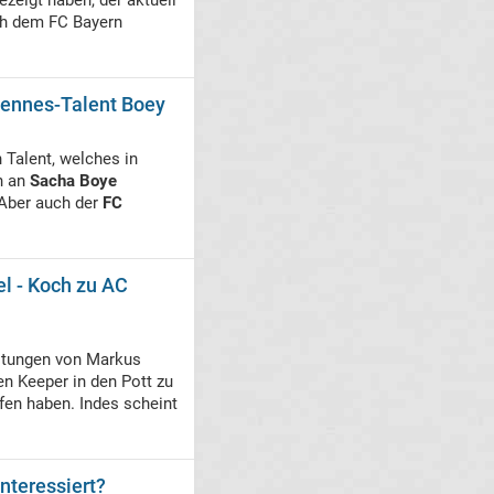
ezeigt haben, der aktuell
ich dem FC Bayern
Rennes-Talent Boey
 Talent, welches in
n an
Sacha Boye
. Aber auch der
FC
el - Koch zu AC
stungen von Markus
n Keeper in den Pott zu
en haben. Indes scheint
nteressiert?