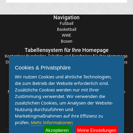
Transfergerüchte
Navigation
Fußball
Eintracht
Basketball
WWE
Boxen
Frankfurt
Tabellensystem für Ihre Homepage
Kostenlose
Bundesliga-Tabellen
und Ergebnisse für Ihre Homepage.
Transfergerüchte
Die Aktualisierung der Ergebnisse erfolgt alle paar Minuten, sodass
Cookies & Privatsphäre
Sie stets auf dem Laufenden sind. Einfache und schnelle
Energie
Einbindung.
Wir nutzen Cookies und ähnliche Technologien,
die zum Betrieb der Website erforderlich sind.
Partnervereine
Cottbus
Zusätzliche Cookies werden nur mit Ihrer
Möchten Sie, dass auch Ihr Verein mehr Beachtung findet? Dann
Zustimmung verwendet. Wir verwenden die
sind Sie bei uns genau richtig. Wir suchen Ihren Verein für eine
Transfergerüchte
zusätzlichen Cookies, um Analysen der Website-
kostenlose Kooperation. Veröffentlichen Sie Ihre Spielberichte,
Nutzung durchzuführen und
Sportnachrichten und Aufrufe bei uns!
Marketingmaßnahmen auf ihre Effizienz zu
FC
prüfen.
Mehr Informationen
Akzeptieren
Meine Einstellungen
Augsburg