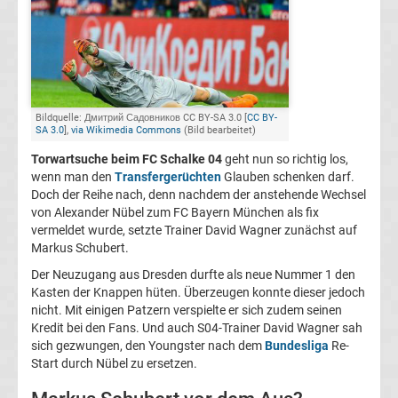
FC
Kaiserslautern
Transfergerüchte
Bildquelle: Дмитрий Садовников CC BY-SA 3.0 [
CC BY-
SA 3.0
],
via Wikimedia Commons
(Bild bearbeitet)
Torwartsuche beim FC Schalke 04
geht nun so richtig los,
1.
wenn man den
Transfergerüchten
Glauben schenken darf.
Doch der Reihe nach, denn nachdem der anstehende Wechsel
FC
von Alexander Nübel zum FC Bayern München als fix
vermeldet wurde, setzte Trainer David Wagner zunächst auf
Köln
Markus Schubert.
Der Neuzugang aus Dresden durfte als neue Nummer 1 den
Transfergerüchte
Kasten der Knappen hüten. Überzeugen konnte dieser jedoch
nicht. Mit einigen Patzern verspielte er sich zudem seinen
Kredit bei den Fans. Und auch S04-Trainer David Wagner sah
1.
sich gezwungen, den Youngster nach dem
Bundesliga
Re-
Start durch Nübel zu ersetzen.
FC