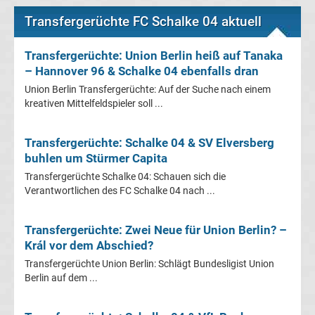
Leverkusen
Transfergerüchte FC Schalke 04 aktuell
Transfergerüchte
Transfergerüchte: Union Berlin heiß auf Tanaka
– Hannover 96 & Schalke 04 ebenfalls dran
Bayern
Union Berlin Transfergerüchte: Auf der Suche nach einem
kreativen Mittelfeldspieler soll ...
München
Transfergerüchte: Schalke 04 & SV Elversberg
Transfergerüchte
buhlen um Stürmer Capita
Transfergerüchte Schalke 04: Schauen sich die
Borussia
Verantwortlichen des FC Schalke 04 nach ...
Dortmund
Transfergerüchte: Zwei Neue für Union Berlin? –
Král vor dem Abschied?
Transfergerüchte
Transfergerüchte Union Berlin: Schlägt Bundesligist Union
Berlin auf dem ...
Borussia