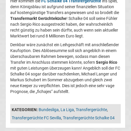
Hier kommen die
FC Schalke 04 Transfergerüchte
ins Spiel,
05
denn Königsblau ist aufgrund seiner finanziellen Situation
auf kostengünstige Transfers angewiesen und so brodelt die
Transfergerüchte
Transfermarkt Gerüchteküche
! Schalke 04 soll seine Fühler
nach Sergio Rico ausgestreckt haben, der wahrscheinlich
recht günstig zu haben sein dürfte, auch wenn sein aktueller
Alemannia
Marktwert bei rund 8 Millionen Euro liegt.
Denkbar wäre zunächst ein Leihgeschäft mit anschließender
Aachen
Kaufoption. Dies Ablösesumme soll sich angeblich in einem
überschaubaren Rahmen bewegen, sodass man diesen
Transfergerüchte
Transfer im Anschluss stemmen könnte, sofern
Sergio Rico
mit guten Leistungen überzeugen kann! Angeblich soll der FC
Schalke 04 sogar darüber nachdenken, Michael Langer und
Arminia
Markus Schubert im Sommer abzugeben und gleich zwei
neue Keeper zu verpflichten. Dies ist jedoch eine sehr vage
Bielefeld
Prognose, die „fichajes“ aufstellt.
Transfergerüchte
KATEGORIEN:
Bundesliga
,
La Liga
,
Transfergerüchte
,
Transfergerüchte FC Sevilla
,
Transfergerüchte Schalke 04
Bayer