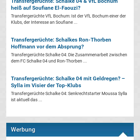
Mönchengladbach
Transfergerüchte: Schalke 04 & VfL Bochum
heiß auf Soufiane El-Faouzi?
Transfergerüchte VfL Bochum: Ist der VfL Bochum einer der
Transfergerüchte
Klubs, der Interesse an Soufiane ...
Chemnitzer
Transfergerüchte: Schalkes Ron-Thorben
Hoffmann vor dem Absprung?
FC
Transfergerüchte Schalke 04: Die Zusammenarbeit zwischen
dem FC Schalke 04 und Ron-Thorben ...
Transfergerüchte
Dynamo
Transfergerüchte: Schalke 04 mit Geldregen? –
Sylla im Visier der Top-Klubs
Dresden
Transfergerüchte Schalke 04: Senkrechtstarter Moussa Sylla
ist aktuell das ...
Transfergerüchte
Eintracht
Werbung
Braunschweig