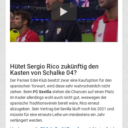
Transfergerüchte
1.
FC
Union
Berlin
Hütet Sergio Rico zukünftig den
Kasten von Schalke 04?
Transfergerüchte
Der Pariser Edel-Klub besitzt zwar eine Kaufoption für den
spanischen Torwart, wird diese sehr wahrscheinlich nicht
1.
ziehen. Beim
FC Sevilla
stehen die Chancen auf einen Platz
im Kader allerdings wohl auch nicht gut, weswegen der
FSV
spanische Traditionsverein bereit wäre, Rico erneut
abzugeben. Sein Vertrag bei Sevilla läuft noch bis 2021 und
müsste für eine erneute Leihe um mindestens ein Jahr
Mainz
verlängert werden.