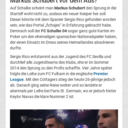
Markus Schubert vor dem Aus?
Magdeburg
Auf Schalke scheint man
Markus Schubert
den Sprung in die
Startelf wohl nicht zu, sodass ein neuer Keeper her soll.
Dieser könnte mit dem Spanier Sergio Rico gefunden worden
Transfergerüchte
sein, wie das Portal „fichajes“ in Erfahrung gebracht habe.
Demnach soll der
FC Schalke 04
sogar ganz gute Karten im
1.
Poker um den ehemaligen spanischen Nationalspieler haben,
der einen Einsatz im Dress seines Heimatlandes absolvieren
durfte.
FC
Sergio Rico entstammt aus der Jugend des FC Sevilla und
durchlief alle Jugendteams des Klubs, ehe er im Sommer
Nürnberg
2014 den Sprung zu den Profis schaffte. Vier Jahre später
folgte die Leihe zum FC Fulham in die englische
Premier
Transfergerüchte
League
. Mit den Cottagers stieg der heute 26-jährige jedoch
ab. Danach ging seine Reise weiter und so landete er
abermals per Leihe bei Paris St. Germain, wo er jedoch hinter
1.
Keylor Navas die klare Nummer 2 ist.
FC
Saarbrücken