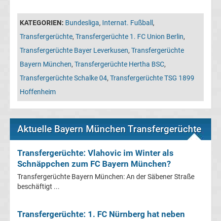
Leverkusen
KATEGORIEN:
Bundesliga
,
Internat. Fußball
,
Transfergerüchte
Transfergerüchte
,
Transfergerüchte 1. FC Union Berlin
,
Transfergerüchte Bayer Leverkusen
,
Transfergerüchte
Bayern
Bayern München
,
Transfergerüchte Hertha BSC
,
München
Transfergerüchte Schalke 04
,
Transfergerüchte TSG 1899
Hoffenheim
Transfergerüchte
Borussia
Aktuelle Bayern München Transfergerüchte
Dortmund
Transfergerüchte: Vlahovic im Winter als
Schnäppchen zum FC Bayern München?
Transfergerüchte
Transfergerüchte Bayern München: An der Säbener Straße
beschäftigt ...
Borussia
Transfergerüchte: 1. FC Nürnberg hat neben