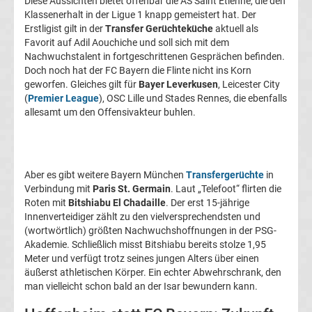
Diese Aussichten bietet offenbar die AS Saint Etienne, die den
Transfergerüchte
Klassenerhalt in der Ligue 1 knapp gemeistert hat. Der
Erstligist gilt in der
Transfer Gerüchteküche
aktuell als
Favorit auf Adil Aouchiche und soll sich mit dem
1.
Nachwuchstalent in fortgeschrittenen Gesprächen befinden.
Doch noch hat der FC Bayern die Flinte nicht ins Korn
FC
geworfen. Gleiches gilt für
Bayer Leverkusen
, Leicester City
(
Premier League
), OSC Lille und Stades Rennes, die ebenfalls
allesamt um den Offensivakteur buhlen.
Union
Berlin
Aber es gibt weitere Bayern München
Transfergerüchte
in
Transfergerüchte
Verbindung mit
Paris St. Germain
. Laut „Telefoot“ flirten die
Roten mit
Bitshiabu El Chadaille
. Der erst 15-jährige
Innenverteidiger zählt zu den vielversprechendsten und
1.
(wortwörtlich) größten Nachwuchshoffnungen in der PSG-
Akademie. Schließlich misst Bitshiabu bereits stolze 1,95
FSV
Meter und verfügt trotz seines jungen Alters über einen
äußerst athletischen Körper. Ein echter Abwehrschrank, den
Mainz
man vielleicht schon bald an der Isar bewundern kann.