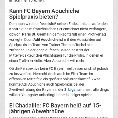
im Sommer abrechen.
Magdeburg
Kann FC Bayern Aouchiche
Spielpraxis bieten?
Transfergerüchte
Demnach wird der Rechtsfuß seinen Ende Juni auslaufenden
Kontrakt beim französischen Serienmeister nicht verlängern,
1.
obwohl
Paris St. Germain
dem Rechtsfuß einen Profivertag
vorlegte. Doch
Adil Aouchiche
ist mit den Aussichten auf
Spielpraxis im Team von Trainer Thomas Tuchel nicht
FC
zufrieden. In der abgelaufenen Saison bestritt der
Mittelfeldakteur drei Pflichtspiele für die Profis, in denen er
Nürnberg
einen Treffer erzielte. Aber Aouchiche will mehr.
Ob die Perspektive beim FC Bayern viel besser sind, ist jedoch
Transfergerüchte
zu bezweifeln. Herrscht doch auch im Flick-Team im
offensiven Mittelfeld ein großer Konkurrenzkampf. Zwar
könnte Adil Aouchiche auch Spielpraxis bei der
1.
Zweitvertretung der Bayern in der
3. Liga
sammeln, allerdings
will der Youngster unbedingt höherklassiger spielen.
FC
El Chadaille: FC Bayern heiß auf 15-
Saarbrücken
jährigen Abwehrhüne