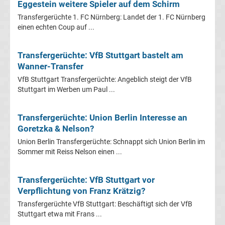
Mönchengladbach
Eggestein weitere Spieler auf dem Schirm
Transfergerüchte 1. FC Nürnberg: Landet der 1. FC Nürnberg
Transfergerüchte
einen echten Coup auf ...
Chemnitzer
Transfergerüchte: VfB Stuttgart bastelt am
Wanner-Transfer
FC
VfB Stuttgart Transfergerüchte: Angeblich steigt der VfB
Stuttgart im Werben um Paul ...
Transfergerüchte
Transfergerüchte: Union Berlin Interesse an
Dynamo
Goretzka & Nelson?
Union Berlin Transfergerüchte: Schnappt sich Union Berlin im
Dresden
Sommer mit Reiss Nelson einen ...
Transfergerüchte
Transfergerüchte: VfB Stuttgart vor
Verpflichtung von Franz Krätzig?
Eintracht
Transfergerüchte VfB Stuttgart: Beschäftigt sich der VfB
Stuttgart etwa mit Frans ...
Braunschweig