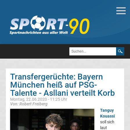
Deutsche
Transfergerüchte
Transfergerüchte
1.
FC
Transfergerüchte: Bayern
München heiß auf PSG-
Heidenheim
Talente - Asllani verteilt Korb
1846
Montag, 22.06.2020 - 11:25 Uhr
Von: Robert Freiberg
Tanguy
Transfergerüchte
Kouassi
soll sich
1.
laut