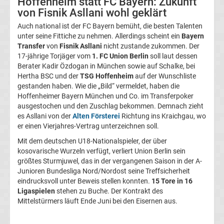
Hoffenheim statt FC Bayern: Zukunft
05
von Fisnik Asllani wohl geklärt
Auch national ist der FC Bayern bemüht, die besten Talenten
Transfergerüchte
unter seine Fittiche zu nehmen. Allerdings scheint ein
Bayern
Transfer
von
Fisnik Asllani
nicht zustande zukommen. Der
Alemannia
17-jährige Torjäger vom
1. FC Union Berlin
soll laut dessen
Berater Kadir Özdogan in München sowie auf Schalke, bei
Hertha BSC und der
TSG Hoffenheim
auf der Wunschliste
Aachen
gestanden haben. Wie die „Bild“ vermeldet, haben die
Hoffenheimer Bayern München und Co. im Transferpoker
Transfergerüchte
ausgestochen und den Zuschlag bekommen. Demnach zieht
es Asllani von der
Alten Försterei
Richtung ins Kraichgau, wo
er einen Vierjahres-Vertrag unterzeichnen soll.
Arminia
Mit dem deutschen U18-Nationalspieler, der über
kosovarische Wurzeln verfügt, verliert Union Berlin sein
Bielefeld
größtes Sturmjuwel, das in der vergangenen Saison in der A-
Junioren Bundesliga Nord/Nordost seine Treffsicherheit
Transfergerüchte
eindrucksvoll unter Beweis stellen konnten.
15 Tore in 16
Ligaspielen
stehen zu Buche. Der Kontrakt des
Mittelstürmers läuft Ende Juni bei den Eisernen aus.
Bayer