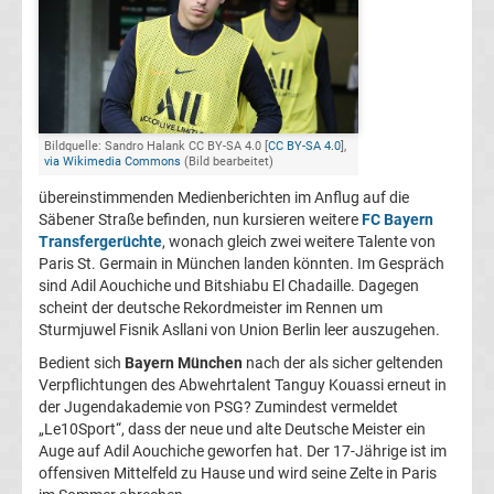
FC
Kaiserslautern
Transfergerüchte
Bildquelle: Sandro Halank CC BY-SA 4.0 [
CC BY-SA 4.0
],
via Wikimedia Commons
(Bild bearbeitet)
übereinstimmenden Medienberichten im Anflug auf die
1.
Säbener Straße befinden, nun kursieren weitere
FC Bayern
Transfergerüchte
, wonach gleich zwei weitere Talente von
FC
Paris St. Germain in München landen könnten. Im Gespräch
sind Adil Aouchiche und Bitshiabu El Chadaille. Dagegen
Köln
scheint der deutsche Rekordmeister im Rennen um
Sturmjuwel Fisnik Asllani von Union Berlin leer auszugehen.
Transfergerüchte
Bedient sich
Bayern München
nach der als sicher geltenden
Verpflichtungen des Abwehrtalent Tanguy Kouassi erneut in
der Jugendakademie von PSG? Zumindest vermeldet
1.
„Le10Sport“, dass der neue und alte Deutsche Meister ein
Auge auf Adil Aouchiche geworfen hat. Der 17-Jährige ist im
FC
offensiven Mittelfeld zu Hause und wird seine Zelte in Paris