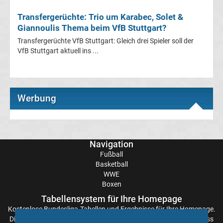
Transfergerüchte: Trio um Karabec, Solet &
Transfergerüchte
Giannoulis Thema beim VfB Stuttgart?
Transfergerüchte VfB Stuttgart: Gleich drei Spieler soll der
Eintracht
VfB Stuttgart aktuell ins ...
Frankfurt
Werbung
Transfergerüchte
Energie
Navigation
Cottbus
Fußball
Basketball
Transfergerüchte
WWE
Boxen
FC
Tabellensystem für Ihre Homepage
Kostenlose
Bundesliga-Tabellen
und Ergebnisse für Ihre Homepage.
Die Aktualisierung der Ergebnisse erfolgt alle paar Minuten, sodass
Augsburg