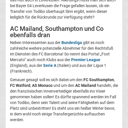
05
bei Bayer 04 Leverkusen die Frage gefallen lassen, ob ein
Transfer von Todibo überhaupt Sinn ergibt, wenn dieser
lediglich für die Rückrunde zur Verfügung steht?
Transfergerüchte
AC Mailand, Southampton und Co
Alemannia
ebenfalls dran
Neben Interessenten aus der
Bundesliga
gibt es noch
Aachen
zahlreiche weitere potenzielle Abnehmer für den Rechtsfuß
im Diensten des FC Barcelona! So nennt das Portal „Foot
Transfergerüchte
Mercato“ auch noch Klubs aus der
Premier League
(England), aus der
Serie A
(Italien) und aus der Ligue 1
(Frankreich).
Arminia
Genauer gesagt soll es sich dabei um den
FC Southampton
,
FC Watford
,
AS Monaco
und um den
AC Mailand
handeln, die
Bielefeld
den französischen Innenverteidiger ebenfalls ins Visier
genommen haben sollen! Es dürfte spannend werden im Fall
Transfergerüchte
von Todibo, denn sein Talent und seine Fähigkeiten auf dem
Platz sind unbestritten! Es steht uns ein heißer Winter bevor,
in dem wohl noch einige Transfergerüchte auftauchen
Bayer
werden.