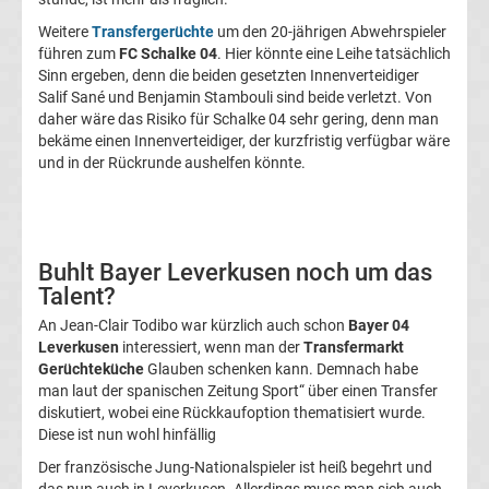
Transfergerüchte
Weitere
Transfergerüchte
um den 20-jährigen Abwehrspieler
führen zum
FC Schalke 04
. Hier könnte eine Leihe tatsächlich
1.
Sinn ergeben, denn die beiden gesetzten Innenverteidiger
Salif Sané und Benjamin Stambouli sind beide verletzt. Von
daher wäre das Risiko für Schalke 04 sehr gering, denn man
FC
bekäme einen Innenverteidiger, der kurzfristig verfügbar wäre
und in der Rückrunde aushelfen könnte.
Union
Berlin
Buhlt Bayer Leverkusen noch um das
Transfergerüchte
Talent?
An Jean-Clair Todibo war kürzlich auch schon
Bayer 04
1.
Leverkusen
interessiert, wenn man der
Transfermarkt
Gerüchteküche
Glauben schenken kann. Demnach habe
man laut der spanischen Zeitung Sport“ über einen Transfer
FSV
diskutiert, wobei eine Rückkaufoption thematisiert wurde.
Diese ist nun wohl hinfällig
Mainz
Der französische Jung-Nationalspieler ist heiß begehrt und
das nun auch in Leverkusen. Allerdings muss man sich auch