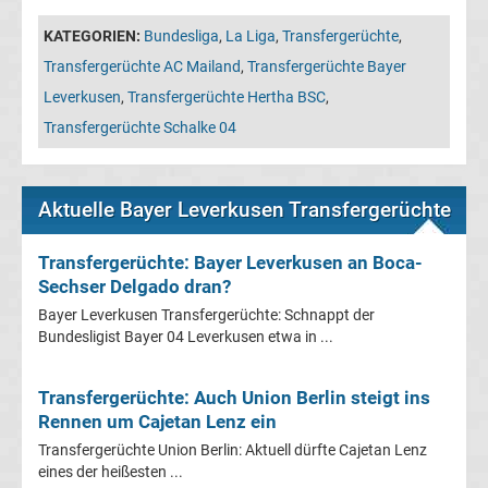
Leverkusen
KATEGORIEN:
Bundesliga
,
La Liga
,
Transfergerüchte
,
Transfergerüchte
Transfergerüchte AC Mailand
,
Transfergerüchte Bayer
Leverkusen
,
Transfergerüchte Hertha BSC
,
Bayern
Transfergerüchte Schalke 04
München
Aktuelle Bayer Leverkusen Transfergerüchte
Transfergerüchte
Transfergerüchte: Bayer Leverkusen an Boca-
Borussia
Sechser Delgado dran?
Bayer Leverkusen Transfergerüchte: Schnappt der
Dortmund
Bundesligist Bayer 04 Leverkusen etwa in ...
Transfergerüchte
Transfergerüchte: Auch Union Berlin steigt ins
Rennen um Cajetan Lenz ein
Borussia
Transfergerüchte Union Berlin: Aktuell dürfte Cajetan Lenz
eines der heißesten ...