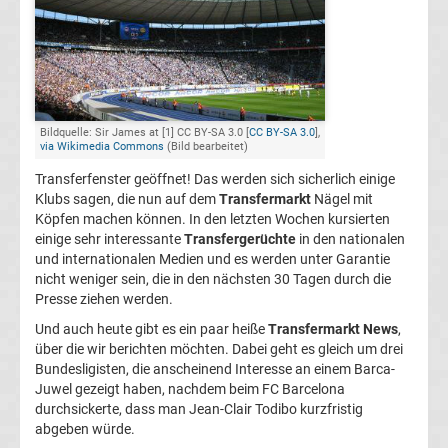
FC
Kaiserslautern
Transfergerüchte
Bildquelle: Sir James at [1] CC BY-SA 3.0 [
CC BY-SA 3.0
],
via Wikimedia Commons
(Bild bearbeitet)
Transferfenster geöffnet! Das werden sich sicherlich einige
1.
Klubs sagen, die nun auf dem
Transfermarkt
Nägel mit
Köpfen machen können. In den letzten Wochen kursierten
FC
einige sehr interessante
Transfergerüchte
in den nationalen
und internationalen Medien und es werden unter Garantie
Köln
nicht weniger sein, die in den nächsten 30 Tagen durch die
Presse ziehen werden.
Transfergerüchte
Und auch heute gibt es ein paar heiße
Transfermarkt News
,
über die wir berichten möchten. Dabei geht es gleich um drei
Bundesligisten, die anscheinend Interesse an einem Barca-
1.
Juwel gezeigt haben, nachdem beim FC Barcelona
durchsickerte, dass man Jean-Clair Todibo kurzfristig
FC
abgeben würde.