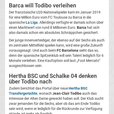
Barca will Todibo verleihen
Magdeburg
Der französische U20-Nationalspieler kam im Januar 2019
für eine Million Euro vom FC Toulouse zu Barca in die
Transfergerüchte
spanische
La Liga
. Allerdings verfügte er damals schon über
einen Marktwert von rund 8 Millionen Euro.
Barca
hat sich
1.
also damals schon ein absolutes Schnäppchen gesichert.
Der junge Innenverteidiger, der ebenso auf der Sechs als auch
FC
im zentralen Mittelfeld spielen kann, wird eine große Zukunft
vorausgesagt. Und auch beim
FC Barcelona
sieht das so,
denn der spanische Spitzenklub will sein Talent lediglich für 6
Nürnberg
Monate verleihen. Eine Kaufoption soll laut „Foot Mercato“
ausgeschlossen sein.
Transfergerüchte
Hertha BSC und Schalke 04 denken
über Todibo nach
1.
Zudem berichtet das Portal über neue
Hertha BSC
Transfergerüchte
, wonach
Jean-Clair Todibo
auch das
FC
Interesse der Alten Dame geweckt haben soll. Der Klub sucht
zwar jemanden für die Sechs, aber ob das am Ende Todibo
Saarbrücken
sein wird, wenn er lediglich für die Rückrunde zur Verfügung
stünde, ist mehr als fraglich.