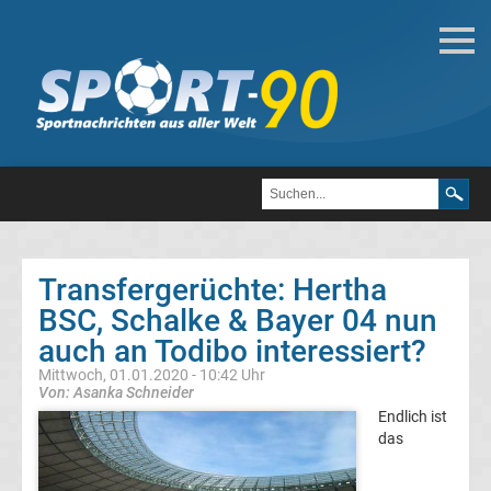
Deutsche
Transfergerüchte
Transfergerüchte
1.
FC
Transfergerüchte: Hertha
BSC, Schalke & Bayer 04 nun
Heidenheim
auch an Todibo interessiert?
1846
Mittwoch, 01.01.2020 - 10:42 Uhr
Von: Asanka Schneider
Endlich ist
Transfergerüchte
das
1.