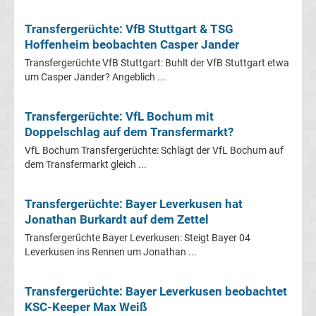
Mönchengladbach
Transfergerüchte: VfB Stuttgart & TSG
Transfergerüchte
Hoffenheim beobachten Casper Jander
Transfergerüchte VfB Stuttgart: Buhlt der VfB Stuttgart etwa
Chemnitzer
um Casper Jander? Angeblich ...
FC
Transfergerüchte: VfL Bochum mit
Doppelschlag auf dem Transfermarkt?
Transfergerüchte
VfL Bochum Transfergerüchte: Schlägt der VfL Bochum auf
dem Transfermarkt gleich ...
Dynamo
Transfergerüchte: Bayer Leverkusen hat
Dresden
Jonathan Burkardt auf dem Zettel
Transfergerüchte Bayer Leverkusen: Steigt Bayer 04
Transfergerüchte
Leverkusen ins Rennen um Jonathan ...
Eintracht
Transfergerüchte: Bayer Leverkusen beobachtet
KSC-Keeper Max Weiß
Braunschweig