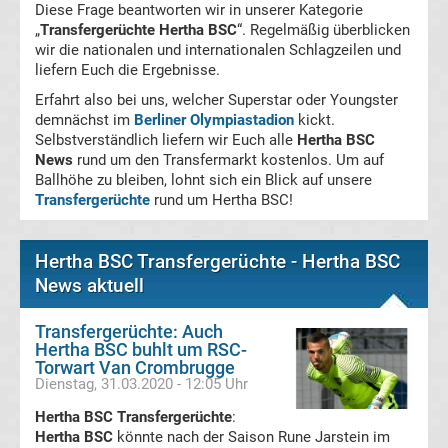
Diese Frage beantworten wir in unserer Kategorie
Magdeburg
„
Transfergerüchte Hertha BSC
“. Regelmäßig überblicken
wir die nationalen und internationalen Schlagzeilen und
liefern Euch die Ergebnisse.
Transfergerüchte
Erfahrt also bei uns, welcher Superstar oder Youngster
demnächst im
Berliner Olympiastadion
kickt.
1.
Selbstverständlich liefern wir Euch alle
Hertha BSC
News
rund um den Transfermarkt kostenlos. Um auf
FC
Ballhöhe zu bleiben, lohnt sich ein Blick auf unsere
Transfergerüchte
rund um Hertha BSC!
Nürnberg
Hertha BSC Transfergerüchte - Hertha BSC
Transfergerüchte
News aktuell
1.
Transfergerüchte: Auch
Hertha BSC buhlt um RSC-
Torwart Van Crombrugge
FC
Dienstag, 31.03.2020 - 12:05 Uhr
Hertha BSC Transfergerüchte
Saarbrücken
:
Hertha BSC
könnte nach der Saison Rune Jarstein im