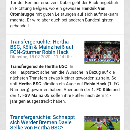
Tor der Berliner ersetzen. Dabei geht der Blick angeblich
Transfergerüchte
in Richtung Belgien, wo ein gewisser
Hendrik Van
Crombrugge
mit guten Leistungen auf sich aufmerksam
machte. Er wird aber auch bei anderen Bundesligisten
1.
gehandelt.
FC
Transfergerüchte: Hertha
BSC, Köln & Mainz heiß auf
Union
FCN-Stürmer Robin Hack
Dienstag, 18.02.2020 - 11:14 Uhr
Berlin
Transfergerüchte Hertha BSC
: In
der Hauptstadt scheinen die Wünsche in Bezug auf die
Transfergerüchte
nächsten Transfers etwas kleiner geworden zu sein. So
soll
Hertha BSC
nämlich ein Auge auf
Robin Hack
(1. FC
Nürnberg) geworfen haben. Aber auch der
1. FC Köln
und
1.
der
1. FSV Mainz 05
sollen ihre Fühler nach dem 21-
jährigen ausgestreckt haben.
FSV
Transfergerüchte: Schnappt
Mainz
sich Werder Bremen Davie
Selke von Hertha BSC?