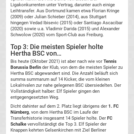
Ergebnisse
Ligakonkurrenten unter Vertrag, darunter auch einige
Leihtransfer. Aus Dortmund kamen etwa Florian Kringe
(2009) oder Julian Schieber (2014), aus Stuttgart
Champions
hingegen Vedad Ibisevic (2015) oder Santiago Ascacíbar
(2020) sowie u.a. Vladimir Darida (2015) und Alexander
League
Schwolow (2020) vom Sport-Club aus Freiburg.
Top 3: Die meisten Spieler holte
Tabelle
Hertha BSC von…
Bis heute (Oktober 2021) ist aber nach wie vor
Champions
Tennis
Borussia Berlin
der Klub, von dem die meisten Spieler zu
Hertha BSC abgewandert sind. Die Anzahl beläuft sich
League
summa summarum auf 14 Kicker, die vom kleinen
Lokalrivalen zur nahe gelegenen BSC übersiedelten. Der
Ergebnisse
Vollständigkeit halber: Elf Spieler gingen den
entgegengesetzten Weg.
Europa
Dicht dahinter auf dem 2. Platz liegt übrigens der
1. FC
Nürnberg
, von dem Hertha BSC im Laufe der
Transferhistorie insgesamt 14 Spieler holte. Der
FC
League
Schalke
vervollständigt die Top 3. Elf Spieler der
Knappen kehrten Gelsenkirchen mit Ziel Berliner