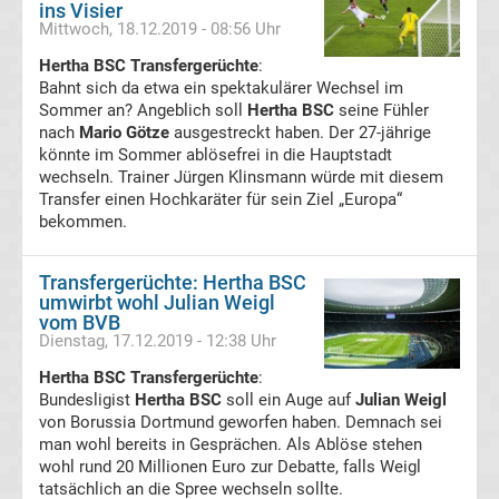
ins Visier
Mittwoch, 18.12.2019 - 08:56 Uhr
FC
Hertha BSC Transfergerüchte
:
Bahnt sich da etwa ein spektakulärer Wechsel im
St.
Sommer an? Angeblich soll
Hertha BSC
seine Fühler
nach
Mario Götze
ausgestreckt haben. Der 27-jährige
Pauli
könnte im Sommer ablösefrei in die Hauptstadt
wechseln. Trainer Jürgen Klinsmann würde mit diesem
Transfer einen Hochkaräter für sein Ziel „Europa“
Transfergerüchte
bekommen.
Fortuna
Transfergerüchte: Hertha BSC
umwirbt wohl Julian Weigl
Düsseldorf
vom BVB
Dienstag, 17.12.2019 - 12:38 Uhr
Transfergerüchte
Hertha BSC Transfergerüchte
:
Bundesligist
Hertha BSC
soll ein Auge auf
Julian Weigl
von Borussia Dortmund geworfen haben. Demnach sei
FSV
man wohl bereits in Gesprächen. Als Ablöse stehen
wohl rund 20 Millionen Euro zur Debatte, falls Weigl
Frankfurt
tatsächlich an die Spree wechseln sollte.