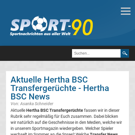
Deutsche
Transfergerüchte
Transfergerüchte
1.
FC
Aktuelle Hertha BSC
Transfergerüchte - Hertha
Heidenheim
BSC News
1846
Von: Asanka Schneider
Aktuelle
Hertha BSC Transfergerüchte
fassen wir in dieser
Transfergerüchte
Rubrik sehr regelmäßig für Euch zusammen. Dabei blicken
wir natürlich auf die Geschehnisse in den Medien, welche wir
in unserem Sportmagazin wiedergeben. Welcher Spieler
1.
wechselt im Sommer an die Spree? Welche
Transfer News