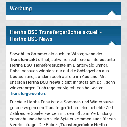
Bundesliga
Werbung
Gerüchte
Transfergerüchte
international
Hertha BSC Transfergerüchte aktuell -
Hertha BSC News
Transfergerüchte
Sowohl im Sommer als auch im Winter, wenn der
Deutschland
Transfermarkt
öffnet, schwirren zahlreiche interessante
Hertha BSC Transfergerüchte
im Blätterwald umher.
Dabei schauen wir nicht nur auf die Schlagzeilen aus
Transfergerüchte
Deutschland, sondern auch auf die im Ausland. Mit
unseren
Hertha BSC News
bleibt Ihr stets am Ball, denn
England
wir versorgen Euch regelmäßig mit den heißesten
Transfergerüchten
.
Transfergerüchte
Für viele Hertha Fans ist die Sommer- und Winterpause
gerade wegen den Transfergerüchten eine beliebte Zeit.
Zahlreiche Spieler werden mit dem Klub in Verbindung
Italien
gebracht und ebenso viele Spieler kommen auch für den
Verein infrage. Die Rubrik „
Transfergerüchte Hertha