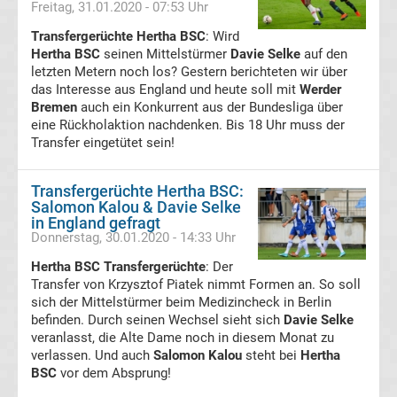
Freitag, 31.01.2020 - 07:53 Uhr
05
Transfergerüchte Hertha BSC
: Wird
Hertha BSC
Transfergerüchte
seinen Mittelstürmer
Davie Selke
auf den
letzten Metern noch los? Gestern berichteten wir über
das Interesse aus England und heute soll mit
Werder
Alemannia
Bremen
auch ein Konkurrent aus der Bundesliga über
eine Rückholaktion nachdenken. Bis 18 Uhr muss der
Aachen
Transfer eingetütet sein!
Transfergerüchte
Transfergerüchte Hertha BSC:
Salomon Kalou & Davie Selke
in England gefragt
Arminia
Donnerstag, 30.01.2020 - 14:33 Uhr
Hertha BSC Transfergerüchte
: Der
Bielefeld
Transfer von Krzysztof Piatek nimmt Formen an. So soll
sich der Mittelstürmer beim Medizincheck in Berlin
Transfergerüchte
befinden. Durch seinen Wechsel sieht sich
Davie Selke
veranlasst, die Alte Dame noch in diesem Monat zu
verlassen. Und auch
Salomon Kalou
steht bei
Hertha
Bayer
BSC
vor dem Absprung!