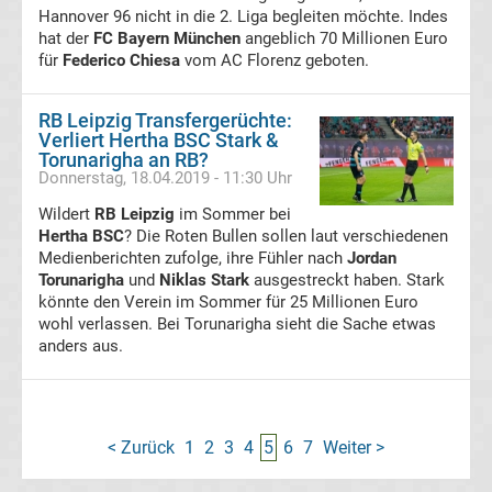
Hannover 96 nicht in die 2. Liga begleiten möchte. Indes
hat der
FC Bayern München
angeblich 70 Millionen Euro
Viktoria
für
Federico Chiesa
vom AC Florenz geboten.
Köln
RB Leipzig Transfergerüchte:
Verliert Hertha BSC Stark &
Transfergerüchte
Torunarigha an RB?
Donnerstag, 18.04.2019 - 11:30 Uhr
Werder
Wildert
RB Leipzig
im Sommer bei
Hertha BSC
? Die Roten Bullen sollen laut verschiedenen
Bremen
Medienberichten zufolge, ihre Fühler nach
Jordan
Torunarigha
und
Niklas Stark
ausgestreckt haben. Stark
Transfergerüchte
könnte den Verein im Sommer für 25 Millionen Euro
Hertha
wohl verlassen. Bei Torunarigha sieht die Sache etwas
BSC
anders aus.
Transfergerüchte
Transfermarkt
< Zurück
1
2
3
4
5
6
7
Weiter >