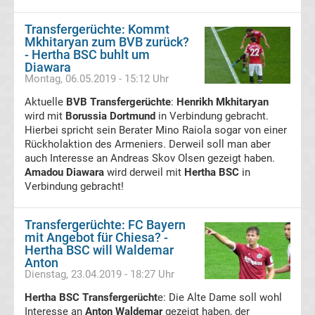
Transfergerüchte: Kommt
VfB
Mkhitaryan zum BVB zurück?
- Hertha BSC buhlt um
Stuttgart
Diawara
Montag, 06.05.2019 - 15:12 Uhr
Transfergerüchte
Aktuelle
BVB Transfergerüchte
:
Henrikh Mkhitaryan
wird mit
Borussia Dortmund
in Verbindung gebracht.
Hierbei spricht sein Berater Mino Raiola sogar von einer
VfL
Rückholaktion des Armeniers. Derweil soll man aber
auch Interesse an Andreas Skov Olsen gezeigt haben.
Bochum
Amadou Diawara
wird derweil mit
Hertha BSC
in
Verbindung gebracht!
Transfergerüchte
Transfergerüchte: FC Bayern
mit Angebot für Chiesa? -
VfL
Hertha BSC will Waldemar
Anton
Wolfsburg
Dienstag, 23.04.2019 - 18:27 Uhr
Hertha BSC Transfergerücht
e: Die Alte Dame soll wohl
Transfergerüchte
Interesse an
Anton Waldemar
gezeigt haben, der