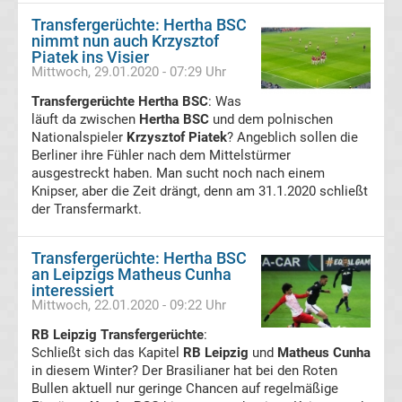
Leverkusen
Transfergerüchte: Hertha BSC
nimmt nun auch Krzysztof
Transfergerüchte
Piatek ins Visier
Mittwoch, 29.01.2020 - 07:29 Uhr
Bayern
Transfergerüchte Hertha BSC
: Was
läuft da zwischen
Hertha BSC
und dem polnischen
Nationalspieler
München
Krzysztof Piatek
? Angeblich sollen die
Berliner ihre Fühler nach dem Mittelstürmer
ausgestreckt haben. Man sucht noch nach einem
Transfergerüchte
Knipser, aber die Zeit drängt, denn am 31.1.2020 schließt
der Transfermarkt.
Borussia
Transfergerüchte: Hertha BSC
Dortmund
an Leipzigs Matheus Cunha
interessiert
Mittwoch, 22.01.2020 - 09:22 Uhr
Transfergerüchte
RB Leipzig Transfergerüchte
:
Schließt sich das Kapitel
RB Leipzig
und
Matheus Cunha
Borussia
in diesem Winter? Der Brasilianer hat bei den Roten
Bullen aktuell nur geringe Chancen auf regelmäßige