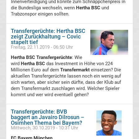
Innenverteidigung und könnte zum Schnäppchenpreis in
die Bundesliga wechseln, wenn
Hertha BSC
und
Transfergerüchte
Trabzonspor einigen sollten.
Hannover
Transfergerüchte: Hertha BSC
zeigt Zurückhaltung – Covic
96
stapelt tief
Freitag, 22.11.2019 - 06:50 Uhr
Transfergerüchte
Hertha BSC Transfergerüchte
: Wie
wird
Hertha BSC
das Investment in Höhe von 224
Millionen Euro auf dem
Hertha
Transfermarkt
einsetzen? Die
aktuellen Transfergerüchte lassen noch ein wenig auf
sich warten, aber sicher sein dürfte, dass der Klub auf
BSC
dem Transfermarkt zuschlagen wird. Welcher Spieler
kommt und wer wird eventuell gehen?
Transfergerüchte
Transfergerüchte: BVB
Holstein
baggert an Javairo Dilrosun –
Osimhen Thema bei Bayern?
Mittwoch, 30.10.2019 - 10:31 Uhr
Kiel
FC Bayern München