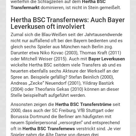
weiterhin die Schlagzeilen auf dem
Hertha BSC
Ergebnisse
Transfermarkt
dominieren, ist nicht in Stein gemeißelt.
3.
Hertha BSC Transfernews: Auch Bayer
Leverkusen oft involviert
Liga
Zumal sich die Blau-Weißen seit der Jahrtausendwende
nicht nur auffallend oft bei den Bayern bedienten und es
gleich sechs Spieler aus München nach Berlin zog.
Ergebnisse
Darunter etwa Niko Kovac (2003), Thomas Kraft (2011)
oder Mitchell Weiser (2015). Auch mit
Bayer Leverkusen
3.
wickelte Hertha BSC seitdem viele Transfers ab und es
heuerten ebenfalls sechs Akteure der Werkself an der
Spree an. Beispiele gefällig? Stefan Beinlich (2000),
Liga
Andreas „Zecke“ Neuendorf (2001), Yildiray Bastürk
(2004) oder Theofanis Gekas (2010) können an dieser
Tabelle
Stelle beispielhaft aufgeführt werden.
Ansonsten zeigen die
Hertha BSC Transferströme
seit
DFB-
2000, dass auch der SC Freiburg, VfB Stuttgart oder
Borussia Dortmund die Berliner am häufigsten mit
neuem Spielerpersonal „versorgten“ und entsprechend
Pokal
oft in
Hertha BSC Transfernews
verstrickt sind. Je vier
Spieler nahm die Alte Dame von diesen drei