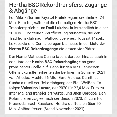
Hertha BSC Rekordtransfers: Zugänge
& Abgänge
Formel
Für Milan-Stürmer
Krystof Piatek
legten die Berliner 24
Mio. Euro hin, während die ehemaligen Hertha BSC
1
Transfergerüchte um
Dodi Lukebakio
letztendlich in einer
20 Mio. Euro teuren Verpflichtung mündeten, die der
Rennkalender
Traditionsklub nach Watford überwies. Tousart, Piatek,
Lukebakio und Cunha belegen bis heute in der
Liste der
Hertha BSC Rekordzugänge
die ersten vier Plätze.
Transfergerüchte
Der Name Matheus Cunha taucht darüber hinaus auch in
der Liste der
Hertha BSC Rekordabgänge
an ganz
WWE
prominenter Stelle auf. Denn für den brasilianischen
Offensivkünstler erhielten die Berliner im Sommer 2021
von Atletico Madrid 26 Mio. Euro Ablöse. Damit ist
News
Cunha aktuell der Rekordabgang der Blau-Weißen! Es
folgen
Valentino Lazaro
, der 2020 für 22,4 Mio. Euro zu
Boxen
Inter Mailand transferiert wurde, und
Jhon Cordoba
. Den
Kolumbianer zog es nach der Saison 2020/21 zum FK
Krasnodar nach Russland. Hertha durfte sich über 20
News
Mio. Ablöse freuen (Stand November 2021).