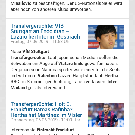
SpVgg
Mihailovic
zu beschäftigen. Der US-Nationalspieler wird
aber noch von anderen Klubs umworben.
Greuther
Transfergerüchte: VfB
Stuttgart an Endo dran –
Fürth
Lazaro bei Inter im Gespräch
Freitag, 07.06.2019 - 11:53 Uhr
Transfergerüchte
Neue
VfB Stuttgart
Transfergerüchte
: Laut japanischen Medien sollen die
SpVgg
Schwaben ein Auge auf
Wataru Endo
geworfen haben.
Der japanische Nationalspieler wäre einer für die Sechs.
Indes könnte
Valentino Lazaro
Hauptstadtklub
Hertha
Unterhaching
BSC
im Sommer gen Richtung Italien verlassen.
Inter
Mailand
gilt als interessiert!
Transfergerüchte
Transfergerüchte: Holt E.
SV
Frankfurt Barcas Rafinha?
Hertha hat Martínez im Visier
Donnerstag, 06.06.2019 - 11:03 Uhr
Darmstadt
Interessante
Eintracht Frankfurt