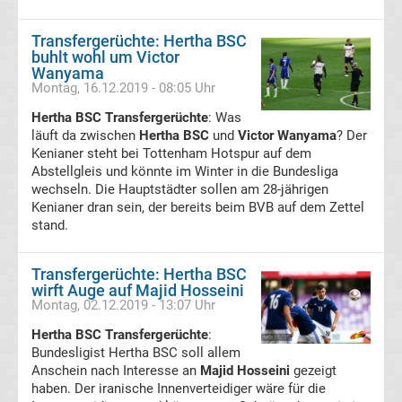
Transfergerüchte
Transfergerüchte: Hertha BSC
buhlt wohl um Victor
Wanyama
FSV
Montag, 16.12.2019 - 08:05 Uhr
Zwickau
Hertha BSC Transfergerüchte
: Was
läuft da zwischen
Hertha BSC
und
Victor Wanyama
? Der
Kenianer steht bei Tottenham Hotspur auf dem
Transfergerüchte
Abstellgleis und könnte im Winter in die Bundesliga
wechseln. Die Hauptstädter sollen am 28-jährigen
Hallescher
Kenianer dran sein, der bereits beim BVB auf dem Zettel
stand.
FC
Transfergerüchte: Hertha BSC
wirft Auge auf Majid Hosseini
Transfergerüchte
Montag, 02.12.2019 - 13:07 Uhr
Hertha BSC Transfergerüchte
:
Hamburger
Bundesligist Hertha BSC soll allem
Anschein nach Interesse an
Majid Hosseini
gezeigt
SV
haben. Der iranische Innenverteidiger wäre für die