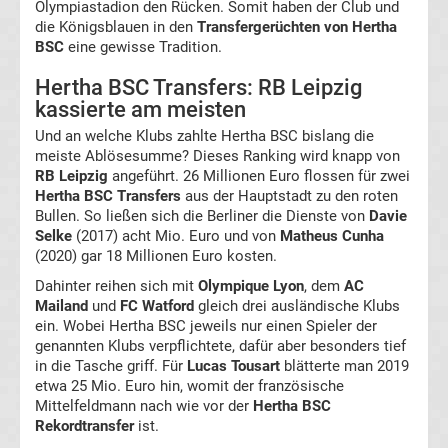
Tabelle
Olympiastadion den Rücken. Somit haben der Club und
die Königsblauen in den
Transfergerüchten von Hertha
BSC
eine gewisse Tradition.
Europa
Hertha BSC Transfers: RB Leipzig
League
kassierte am meisten
Und an welche Klubs zahlte Hertha BSC bislang die
Ergebnisse
meiste Ablösesumme? Dieses Ranking wird knapp von
RB Leipzig
angeführt. 26 Millionen Euro flossen für zwei
Hertha BSC Transfers
aus der Hauptstadt zu den roten
Conference
Bullen. So ließen sich die Berliner die Dienste von
Davie
Selke
(2017) acht Mio. Euro und von
Matheus Cunha
League
(2020) gar 18 Millionen Euro kosten.
Dahinter reihen sich mit
Olympique Lyon
, dem
AC
Erg.
Mailand
und
FC Watford
gleich drei ausländische Klubs
ein. Wobei Hertha BSC jeweils nur einen Spieler der
genannten Klubs verpflichtete, dafür aber besonders tief
Conference
in die Tasche griff. Für
Lucas Tousart
blätterte man 2019
etwa 25 Mio. Euro hin, womit der französische
League
Mittelfeldmann nach wie vor der
Hertha BSC
Rekordtransfer
ist.
Tabelle