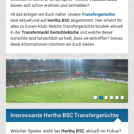
lassen sich schon erahnen und vermelden?
FC
All das bringen wir Euch näher. Unsere
Transfergerüchte
sind aktuell und auf
Hertha BSC
abgestimmt. Hier erfahrt ihr
Kaiserslautern
alles zu Eurem Klub! Welche Transfergerüchte brodeln aktuell
in der
Transfermarkt Gerüchteküche
und welche dieser
Gerüchte sind tatsächlich so heiß, dass sie eintreffen? Genau
Transfergerüchte
diese Informationen möchten wir Euch bieten.
1.
FC
Köln
Transfergerüchte
1.
Interessante Hertha BSC Transfergerüchte
FC
Welcher Spieler steht bei
Hertha BSC
aktuell im Fokus?