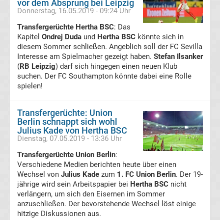
vor dem Absprung bei Leipzig
Donnerstag, 16.05.2019 - 09:24 Uhr
Hoffenheim
Transfergerüchte Hertha BSC
: Das
Kapitel
Ondrej Duda
und
Hertha BSC
könnte sich in
diesem Sommer schließen. Angeblich soll der FC Sevilla
Transfergerüchte
Interesse am Spielmacher gezeigt haben.
Stefan Ilsanker
(
RB Leipzig
) darf sich hingegen einen neuen Klub
TSV
suchen. Der FC Southampton könnte dabei eine Rolle
spielen!
1860
Transfergerüchte: Union
München
Berlin schnappt sich wohl
Julius Kade von Hertha BSC
Dienstag, 07.05.2019 - 13:36 Uhr
Transfergerüchte
Transfergerüchte Union Berlin
:
Verschiedene Medien berichten heute über einen
VfB
Wechsel von
Julius Kade
zum
1. FC Union Berlin
. Der 19-
jährige wird sein Arbeitspapier bei
Hertha BSC
nicht
Oldenburg
verlängern, um sich den Eisernen im Sommer
anzuschließen. Der bevorstehende Wechsel löst einige
hitzige Diskussionen aus.
Transfergerüchte