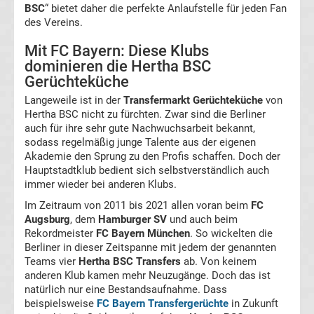
Transfergerüchte
BSC
“ bietet daher die perfekte Anlaufstelle für jeden Fan
des Vereins.
Spanien
Mit FC Bayern: Diese Klubs
dominieren die Hertha BSC
Top-
Gerüchteküche
Aktuell
Langeweile ist in der
Transfermarkt Gerüchteküche
von
Bundesliga
Hertha BSC nicht zu fürchten. Zwar sind die Berliner
auch für ihre sehr gute Nachwuchsarbeit bekannt,
sodass regelmäßig junge Talente aus der eigenen
Tabelle
Akademie den Sprung zu den Profis schaffen. Doch der
Hauptstadtklub bedient sich selbstverständlich auch
Bundesliga
immer wieder bei anderen Klubs.
Im Zeitraum von 2011 bis 2021 allen voran beim
FC
Ergebnisse
Augsburg
, dem
Hamburger SV
und auch beim
Rekordmeister
FC Bayern München
. So wickelten die
Berliner in dieser Zeitspanne mit jedem der genannten
2.
Teams vier
Hertha BSC Transfers
ab. Von keinem
anderen Klub kamen mehr Neuzugänge. Doch das ist
Liga
natürlich nur eine Bestandsaufnahme. Dass
beispielsweise
FC Bayern Transfergerüchte
in Zukunft