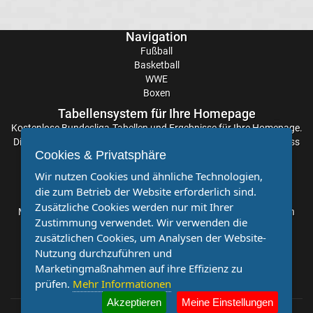
DAZN
Programm
Navigation
Fußball
Basketball
&
WWE
Boxen
Infos
Tabellensystem für Ihre Homepage
Kostenlose
Bundesliga-Tabellen
und Ergebnisse für Ihre Homepage.
Telekom
Die Aktualisierung der Ergebnisse erfolgt alle paar Minuten, sodass
Cookies & Privatsphäre
Sie stets auf dem Laufenden sind. Einfache und schnelle
Einbindung.
Eishockey
Wir nutzen Cookies und ähnliche Technologien,
die zum Betrieb der Website erforderlich sind.
Partnervereine
live
Zusätzliche Cookies werden nur mit Ihrer
Möchten Sie, dass auch Ihr Verein mehr Beachtung findet? Dann
Zustimmung verwendet. Wir verwenden die
sind Sie bei uns genau richtig. Wir suchen Ihren Verein für eine
zusätzlichen Cookies, um Analysen der Website-
im
kostenlose Kooperation. Veröffentlichen Sie Ihre Spielberichte,
Nutzung durchzuführen und
Sportnachrichten und Aufrufe bei uns!
Marketingmaßnahmen auf ihre Effizienz zu
TV
prüfen.
Mehr Informationen
Tabellen
Akzeptieren
Meine Einstellungen
&