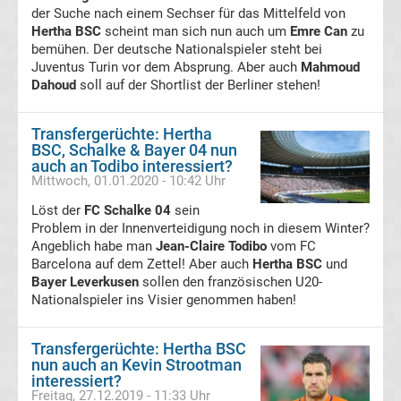
der Suche nach einem Sechser für das Mittelfeld von
Hertha BSC
scheint man sich nun auch um
Emre Can
zu
Transfergerüchte
bemühen. Der deutsche Nationalspieler steht bei
Juventus Turin vor dem Absprung. Aber auch
Mahmoud
Dahoud
soll auf der Shortlist der Berliner stehen!
Eintracht
Frankfurt
Transfergerüchte: Hertha
BSC, Schalke & Bayer 04 nun
auch an Todibo interessiert?
Transfergerüchte
Mittwoch, 01.01.2020 - 10:42 Uhr
Löst der
FC Schalke 04
sein
Energie
Problem in der Innenverteidigung noch in diesem Winter?
Angeblich habe man
Jean-Claire Todibo
vom FC
Cottbus
Barcelona auf dem Zettel! Aber auch
Hertha BSC
und
Bayer Leverkusen
sollen den französischen U20-
Nationalspieler ins Visier genommen haben!
Transfergerüchte
Transfergerüchte: Hertha BSC
FC
nun auch an Kevin Strootman
interessiert?
Augsburg
Freitag, 27.12.2019 - 11:33 Uhr