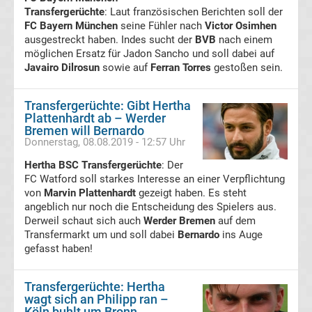
Transfergerüchte
: Laut französischen Berichten soll der
Transfergerüchte
FC Bayern München
seine Fühler nach
Victor Osimhen
ausgestreckt haben. Indes sucht der
BVB
nach einem
Karlsruher
möglichen Ersatz für Jadon Sancho und soll dabei auf
Javairo Dilrosun
sowie auf
Ferran Torres
gestoßen sein.
SC
Transfergerüchte: Gibt Hertha
Plattenhardt ab – Werder
Transfergerüchte
Bremen will Bernardo
Donnerstag, 08.08.2019 - 12:57 Uhr
Kickers
Hertha BSC Transfergerüchte
: Der
FC Watford soll starkes Interesse an einer Verpflichtung
Offenbach
von
Marvin Plattenhardt
gezeigt haben. Es steht
angeblich nur noch die Entscheidung des Spielers aus.
Derweil schaut sich auch
Werder Bremen
auf dem
Transfergerüchte
Transfermarkt um und soll dabei
Bernardo
ins Auge
gefasst haben!
MSV
Transfergerüchte: Hertha
Duisburg
wagt sich an Philipp ran –
Köln buhlt um Bronn