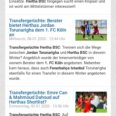
Mönchengladbach
Einsätze.
Hertha BSC
hingegen sucht einen Knipser und
ist wohl am Mittelstürmer interessiert!
Transfergerüchte
Transfergerüchte: Berater
bietet Herthas Jordan
Chemnitzer
Torunarigha dem 1. FC Köln
an
FC
Mittwoch, 08.01.2020 - 13:44 Uhr
Transfergerüchte Hertha BSC
: Trennen sich die Wege
Transfergerüchte
zwischen
Jordan Torunarigha
und
Hertha BSC
in diesem
Winter? Angeblich wurde der Innenverteidiger von
seinem Berater dem
1. FC Köln
angeboten. Nebenher
Dynamo
kam heraus, dass auch
Fenerbahçe Istanbul
Torunarigha
ebenfalls für einen Transfer in diesem Winter angeboten
Dresden
wurde.
Transfergerüchte
Transfergerüchte: Emre Can
& Mahmoud Dahoud auf
Herthas Shortlist?
Eintracht
Donnerstag, 02.01.2020 - 13:56 Uhr
Transfergerüchte Hertha BSC
: Auf
Braunschweig