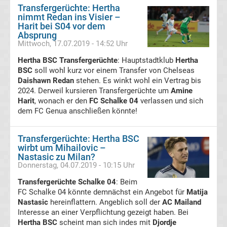
Freiburg
Transfergerüchte: Hertha
nimmt Redan ins Visier –
Harit bei S04 vor dem
Transfergerüchte
Absprung
Mittwoch, 17.07.2019 - 14:52 Uhr
SC
Hertha BSC Transfergerüchte
: Hauptstadtklub
Hertha
BSC
soll wohl kurz vor einem Transfer von Chelseas
Daishawn Redan
stehen. Es winkt wohl ein Vertrag bis
Paderborn
2024. Derweil kursieren Transfergerüchte um
Amine
Harit
, wonach er den
FC Schalke 04
verlassen und sich
07
dem FC Genua anschließen könnte!
Transfergerüchte
Transfergerüchte: Hertha BSC
wirbt um Mihailovic –
Nastasic zu Milan?
Schalke
Donnerstag, 04.07.2019 - 10:15 Uhr
04
Transfergerüchte Schalke 04
: Beim
FC Schalke 04 könnte demnächst ein Angebot für
Matija
Nastasic
hereinflattern. Angeblich soll der
AC Mailand
Transfergerüchte
Interesse an einer Verpflichtung gezeigt haben. Bei
Hertha BSC
scheint man sich indes mit
Djordje