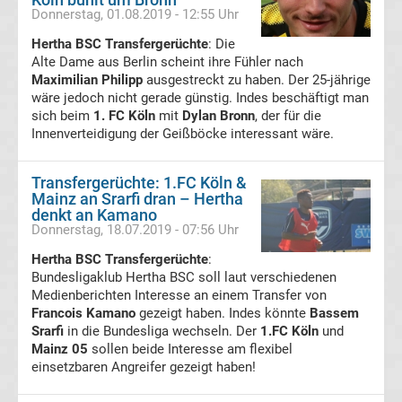
Donnerstag, 01.08.2019 - 12:55 Uhr
Transfergerüchte
Hertha BSC Transfergerüchte
: Die
Alte Dame aus Berlin scheint ihre Fühler nach
RB
Maximilian Philipp
ausgestreckt zu haben. Der 25-jährige
wäre jedoch nicht gerade günstig. Indes beschäftigt man
Leipzig
sich beim
1. FC Köln
mit
Dylan Bronn
, der für die
Innenverteidigung der Geißböcke interessant wäre.
Transfergerüchte
Transfergerüchte: 1.FC Köln &
Rot-
Mainz an Srarfi dran – Hertha
denkt an Kamano
Donnerstag, 18.07.2019 - 07:56 Uhr
Weiss
Hertha BSC Transfergerüchte
:
Bundesligaklub Hertha BSC soll laut verschiedenen
Essen
Medienberichten Interesse an einem Transfer von
Francois Kamano
gezeigt haben. Indes könnte
Bassem
Transfergerüchte
Srarfi
in die Bundesliga wechseln. Der
1.FC Köln
und
Mainz 05
sollen beide Interesse am flexibel
einsetzbaren Angreifer gezeigt haben!
SC