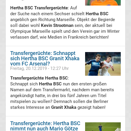
Hertha BSC Transfergerüchte
: Auf
Transfergerüchte
der Suche nach einem Sechser schielt
Hertha BSC
angeblich gen Richtung Marseille. Objekt der Begierde
soll dabei wohl
Kevin Strootman
sein, der aktuell bei
FC
Olympique Marseille spielt und den Verein gar im Winter
verlassen darf, wie Medien in Frankreich berichten!
Erzgebirge
Transfergerüchte: Schnappt
Aue
sich Hertha BSC Granit Xhaka
vom FC Arsenal?
Freitag, 20.12.2019 - 12:27 Uhr
Transfergerüchte
Transfergerüchte Hertha BSC
:
Schnappt sich
Hertha BSC
nun den ersten großen
FC
Namen auf dem Transfermarkt, nachdem man bereits
angekündigt hatte, in drei bis fünf Jahren um Titel
Hansa
mitspielen zu wollen? Demnach sollen die Berliner
starkes Interesse an
Granit Xhaka
gezeigt haben!
Rostock
Transfergerüchte: Hertha BSC
Transfergerüchte
nimmt nun auch Mario Götze