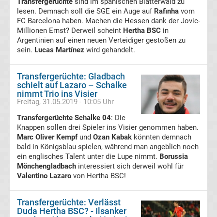
98
Transfergerüchte
sind im spanischen Blätterwald zu
lesen. Demnach soll die SGE ein Auge auf
Rafinha
vom
FC Barcelona haben. Machen die Hessen dank der Jovic-
Transfergerüchte
Millionen Ernst? Derweil scheint
Hertha BSC
in
Argentinien auf einen neuen Verteidiger gestoßen zu
SV
sein.
Lucas Martínez
wird gehandelt.
Meppen
Transfergerüchte: Gladbach
schielt auf Lazaro – Schalke
nimmt Trio ins Visier
Transfergerüchte
Freitag, 31.05.2019 - 10:05 Uhr
Transfergerüchte Schalke 04
: Die
Waldhof
Knappen sollen drei Spieler ins Visier genommen haben.
Marc Oliver Kempf
und
Ozan Kabak
könnten demnach
Mannheim
bald in Königsblau spielen, während man angeblich noch
ein englisches Talent unter die Lupe nimmt.
Borussia
Mönchengladbach
interessiert sich derweil wohl für
Transfergerüchte
Valentino Lazaro
von Hertha BSC!
TSG
Transfergerüchte: Verlässt
Duda Hertha BSC? - Ilsanker
1899