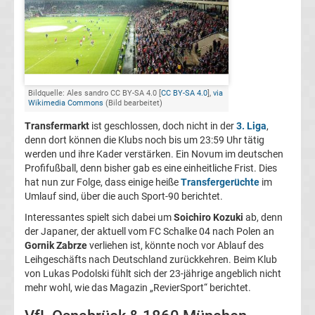
FC
Kaiserslautern
Transfergerüchte
Bildquelle: Ales sandro CC BY-SA 4.0 [
CC BY-SA 4.0
],
via
Wikimedia Commons
(Bild bearbeitet)
Transfermarkt
ist geschlossen, doch nicht in der
3. Liga
,
1.
denn dort können die Klubs noch bis um 23:59 Uhr tätig
werden und ihre Kader verstärken. Ein Novum im deutschen
FC
Profifußball, denn bisher gab es eine einheitliche Frist. Dies
hat nun zur Folge, dass einige heiße
Transfergerüchte
im
Köln
Umlauf sind, über die auch Sport-90 berichtet.
Interessantes spielt sich dabei um
Soichiro Kozuki
ab, denn
Transfergerüchte
der Japaner, der aktuell vom FC Schalke 04 nach Polen an
Gornik Zabrze
verliehen ist, könnte noch vor Ablauf des
Leihgeschäfts nach Deutschland zurückkehren. Beim Klub
1.
von Lukas Podolski fühlt sich der 23-jährige angeblich nicht
mehr wohl, wie das Magazin „RevierSport“ berichtet.
FC