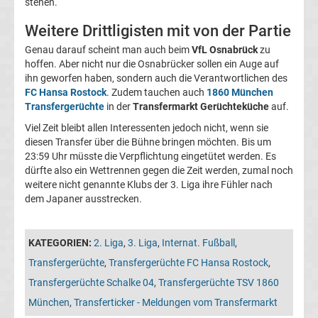
stehen.
05
Weitere Drittligisten mit von der Partie
Transfergerüchte
Genau darauf scheint man auch beim
VfL Osnabrück
zu
hoffen. Aber nicht nur die Osnabrücker sollen ein Auge auf
Alemannia
ihn geworfen haben, sondern auch die Verantwortlichen des
FC Hansa Rostock
. Zudem tauchen auch
1860 München
Transfergerüchte
in der
Transfermarkt Gerüchteküche
auf.
Aachen
Viel Zeit bleibt allen Interessenten jedoch nicht, wenn sie
diesen Transfer über die Bühne bringen möchten. Bis um
Transfergerüchte
23:59 Uhr müsste die Verpflichtung eingetütet werden. Es
dürfte also ein Wettrennen gegen die Zeit werden, zumal noch
Arminia
weitere nicht genannte Klubs der 3. Liga ihre Fühler nach
dem Japaner ausstrecken.
Bielefeld
KATEGORIEN:
2. Liga
,
3. Liga
,
Internat. Fußball
,
Transfergerüchte
Transfergerüchte
,
Transfergerüchte FC Hansa Rostock
,
Transfergerüchte Schalke 04
,
Transfergerüchte TSV 1860
Bayer
München
,
Transferticker - Meldungen vom Transfermarkt