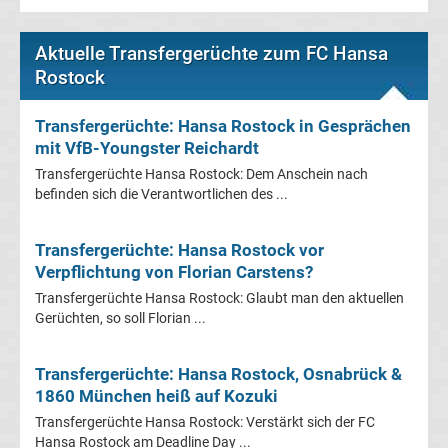
Leverkusen
Aktuelle Transfergerüchte zum FC Hansa
Transfergerüchte
Rostock
Bayern
Transfergerüchte: Hansa Rostock in Gesprächen
mit VfB-Youngster Reichardt
München
Transfergerüchte Hansa Rostock: Dem Anschein nach
befinden sich die Verantwortlichen des ...
Transfergerüchte
Transfergerüchte: Hansa Rostock vor
Borussia
Verpflichtung von Florian Carstens?
Transfergerüchte Hansa Rostock: Glaubt man den aktuellen
Dortmund
Gerüchten, so soll Florian ...
Transfergerüchte
Transfergerüchte: Hansa Rostock, Osnabrück &
1860 München heiß auf Kozuki
Borussia
Transfergerüchte Hansa Rostock: Verstärkt sich der FC
Hansa Rostock am Deadline Day ...