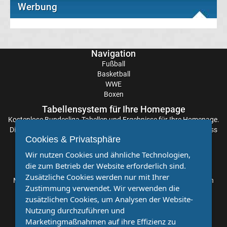
Werbung
Transfergerüchte
Eintracht
Navigation
Fußball
Frankfurt
Basketball
WWE
Boxen
Transfergerüchte
Tabellensystem für Ihre Homepage
Kostenlose
Bundesliga-Tabellen
und Ergebnisse für Ihre Homepage.
Energie
Die Aktualisierung der Ergebnisse erfolgt alle paar Minuten, sodass
Cookies & Privatsphäre
Sie stets auf dem Laufenden sind. Einfache und schnelle
Cottbus
Einbindung.
Wir nutzen Cookies und ähnliche Technologien,
die zum Betrieb der Website erforderlich sind.
Partnervereine
Transfergerüchte
Zusätzliche Cookies werden nur mit Ihrer
Möchten Sie, dass auch Ihr Verein mehr Beachtung findet? Dann
Zustimmung verwendet. Wir verwenden die
sind Sie bei uns genau richtig. Wir suchen Ihren Verein für eine
zusätzlichen Cookies, um Analysen der Website-
FC
kostenlose Kooperation. Veröffentlichen Sie Ihre Spielberichte,
Nutzung durchzuführen und
Sportnachrichten und Aufrufe bei uns!
Marketingmaßnahmen auf ihre Effizienz zu
Augsburg