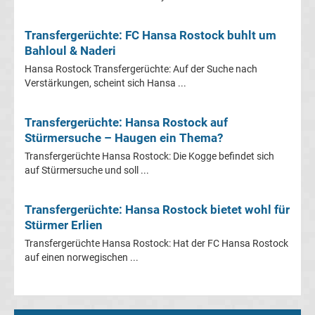
Mönchengladbach
Transfergerüchte: FC Hansa Rostock buhlt um
Transfergerüchte
Bahloul & Naderi
Hansa Rostock Transfergerüchte: Auf der Suche nach
Chemnitzer
Verstärkungen, scheint sich Hansa ...
FC
Transfergerüchte: Hansa Rostock auf
Stürmersuche – Haugen ein Thema?
Transfergerüchte
Transfergerüchte Hansa Rostock: Die Kogge befindet sich
auf Stürmersuche und soll ...
Dynamo
Dresden
Transfergerüchte: Hansa Rostock bietet wohl für
Stürmer Erlien
Transfergerüchte Hansa Rostock: Hat der FC Hansa Rostock
Transfergerüchte
auf einen norwegischen ...
Eintracht
Braunschweig