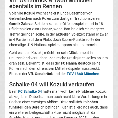
VfL Osnabrück & 1860 München
ebenfalls im Rennen
Magdeburg
Soichiro Kozuki
wechselte erst Ende Dezember von
Gelsenkirchen nach Polen zum dortigen Traditionsverein
Transfergerüchte
Gornik Zabrze
. Seitdem kam der Offensivspieler dort in 18
Pflichtspielen zum Einsatz, wobei ihm lediglich ein magerer
1.
Treffer gelingen sollte. In der aktuellen Spielzeit stand er zwar
in 4 Partien auf dem Platz, doch Scorer-Punkte sollte der
ehemalige U19-Nationalspieler Japans nicht sammeln.
FC
Geht es nach Kozuki, möchte er sein Glück erneut in
Deutschland versuchen. Zahlreiche Drittligisten sollen an ihm
Nürnberg
dran sein. Bekannt ist, dass der
FC Hansa Rostock
seine
Fühler nach dem offensiven Mittelfeldspieler ausstreckt.
Transfergerüchte
Ebenso der
VfL Osnabrück
und der
TSV 1860 München
.
Schalke 04 will Kozuki verkaufen
1.
Beim
FC Schalke 04
hätte man wohl keine Probleme, Kozuki
abzugeben. Dabei hat man auch recht klare Vorstellungen in
FC
Sachen einer etwaigen Ablöse. Diese soll sich im
hohen
fünfstelligen Bereich
befinden. Klar ist allerdings auch, dass
Saarbrücken
ein weiteres Leihgeschäft aktuell nicht möglich ist, da
Soichiro Kozuki nur noch bis zum Sommer 2025 bei den