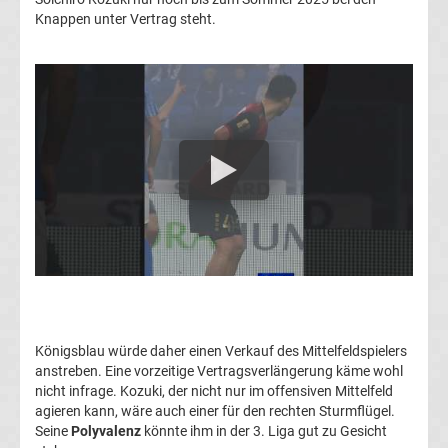
Knappen unter Vertrag steht.
Transfergerüchte
1.
FC
Union
Berlin
Transfergerüchte
1.
Königsblau würde daher einen Verkauf des Mittelfeldspielers
FSV
anstreben. Eine vorzeitige Vertragsverlängerung käme wohl
nicht infrage. Kozuki, der nicht nur im offensiven Mittelfeld
Mainz
agieren kann, wäre auch einer für den rechten Sturmflügel.
Seine
Polyvalenz
könnte ihm in der 3. Liga gut zu Gesicht