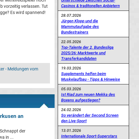
er Mittelfeldspieler noch
Unterschiede zwischen Social-
Casinos & traditonellen Anbietern
 vorzeitig verlassen. Tut
ogge? Es wird spannend!
28.07.2026
Jürgen Klopp und die
Mammutaufgabe des
Bundestrainers
22.05.2026
Top-Talente der 2. Bundesliga
2025/26: Marktwerte und
Transferkandidaten
19.03.2026
ker - Meldungen vom
Supplements helfen beim
Muskelaufbau - Tipps & Hinweise
05.03.2026
Ist Riad zum neuen Mekka des
Boxens aufgestiegen?
24.02.2026
So verändert der Second Screen
erkusen an
den Live-Sport
13.01.2026
 Schnappt der
Internationale Sport-Superstars
a in ...