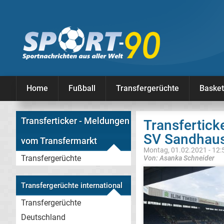
Home
Fußball
Transfergerüchte
Basket
Transferticker - Meldungen
Transfertick
SV Sandhau
vom Transfermarkt
Montag, 01.02.2021 - 12:
Transfergerüchte
Von: Asanka Schneider
Transfergerüchte international
Transfergerüchte
Deutschland