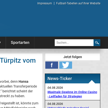
Impressum
Fußball-Tabellen auf Ihrer Website
y
Sportarten
Jetzt folgen
 Türpitz vom
News-Ticker
 vorbei, denn
Hansa
aktuellen Transferperiode
04.08.2026
“ berichtet scheint der
Maximale Gewinne im Online-Casino
treckt zu haben.
- Leitfaden für Strategien
freigestellt ist, könnte zum
04.08.2026