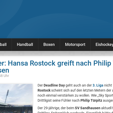
ball
Handball
Boxen
Motorsport
Eishocke
er: Hansa Rostock greift nach Philip
sen
58 Uhr
Der
Deadline Day
geht auch an der
3. Liga
nicht
Rostock
scheint sich auf den letzten Metern der 
noch einmal verstärken zu wollen. Wie „Sky Sport
Drittligist seine Fühler nach
Philip Türpitz
ausges
Der 29-jährige, der beim
SV Sandhausen
aktuell 