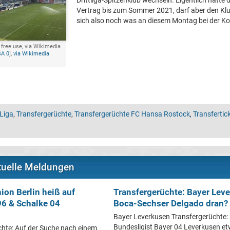
Drittliga-Spitzenklub wechseln. Eigentlich hätte d
Vertrag bis zum Sommer 2021, darf aber den Klub
sich also noch was an diesem Montag bei der K
 free use, via Wikimedia
SA 0
],
via Wikimedia
 Liga
,
Transfergerüchte
,
Transfergerüchte FC Hansa Rostock
,
Transfertic
ktuelle Meldungen
ion Berlin heiß auf
Transfergerüchte: Bayer Lev
6 & Schalke 04
Boca-Sechser Delgado dran?
Bayer Leverkusen Transfergerüchte:
Bundesligist Bayer 04 Leverkusen etw
chte: Auf der Suche nach einem