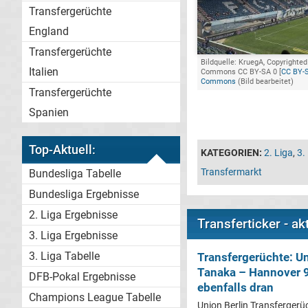
Transfergerüchte
England
Transfergerüchte
Bildquelle: KruegA, Copyrighted
Italien
Commons CC BY-SA 0 [
CC BY-
Commons
(Bild bearbeitet)
Transfergerüchte
Spanien
Top-Aktuell:
KATEGORIEN:
2. Liga
,
3.
Transfermarkt
Bundesliga Tabelle
Bundesliga Ergebnisse
2. Liga Ergebnisse
Transferticker - a
3. Liga Ergebnisse
3. Liga Tabelle
Transfergerüchte: Un
Tanaka – Hannover 9
DFB-Pokal Ergebnisse
ebenfalls dran
Champions League Tabelle
Union Berlin Transfergerü