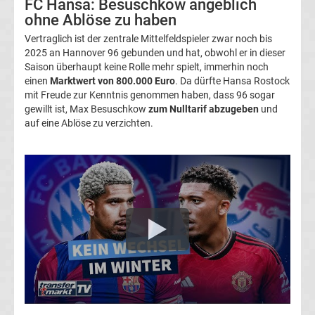
FC Hansa: Besuschkow angeblich
Transfergerüchte
ohne Ablöse zu haben
Vertraglich ist der zentrale Mittelfeldspieler zwar noch bis
1.
2025 an Hannover 96 gebunden und hat, obwohl er in dieser
Saison überhaupt keine Rolle mehr spielt, immerhin noch
einen
Marktwert von 800.000 Euro
. Da dürfte Hansa Rostock
FC
mit Freude zur Kenntnis genommen haben, dass 96 sogar
gewillt ist, Max Besuschkow
zum Nulltarif abzugeben
und
Union
auf eine Ablöse zu verzichten.
Berlin
Transfergerüchte
1.
FSV
Mainz