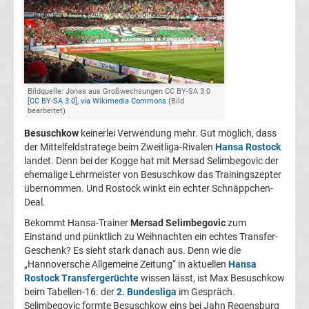
FC
Kaiserslautern
Transfergerüchte
Bildquelle: Jonas aus Großwechsungen CC BY-SA 3.0
[
CC BY-SA 3.0
],
via Wikimedia Commons
(Bild
bearbeitet)
1.
Besuschkow
keinerlei Verwendung mehr. Gut möglich, dass
der Mittelfeldstratege beim Zweitliga-Rivalen
Hansa Rostock
FC
landet. Denn bei der Kogge hat mit Mersad Selimbegovic der
ehemalige Lehrmeister von Besuschkow das Trainingszepter
übernommen. Und Rostock winkt ein echter Schnäppchen-
Köln
Deal.
Bekommt Hansa-Trainer
Mersad Selimbegovic
zum
Transfergerüchte
Einstand und pünktlich zu Weihnachten ein echtes Transfer-
Geschenk? Es sieht stark danach aus. Denn wie die
1.
„Hannoversche Allgemeine Zeitung“ in aktuellen
Hansa
Rostock Transfergerüchte
wissen lässt, ist Max Besuschkow
beim Tabellen-16. der
2. Bundesliga
im Gespräch.
FC
Selimbegovic formte Besuschkow eins bei Jahn Regensburg