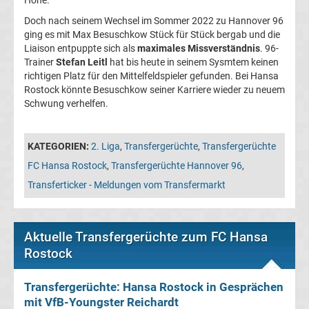
Höhe.
Leverkusen
Doch nach seinem Wechsel im Sommer 2022 zu Hannover 96
ging es mit Max Besuschkow Stück für Stück bergab und die
Transfergerüchte
Liaison entpuppte sich als
maximales Missverständnis
. 96-
Trainer
Stefan Leitl
hat bis heute in seinem Sysmtem keinen
Bayern
richtigen Platz für den Mittelfeldspieler gefunden. Bei Hansa
Rostock könnte Besuschkow seiner Karriere wieder zu neuem
Schwung verhelfen.
München
Transfergerüchte
KATEGORIEN:
2. Liga
,
Transfergerüchte
,
Transfergerüchte
FC Hansa Rostock
,
Transfergerüchte Hannover 96
,
Borussia
Transferticker - Meldungen vom Transfermarkt
Dortmund
Aktuelle Transfergerüchte zum FC Hansa
Transfergerüchte
Rostock
Borussia
Transfergerüchte: Hansa Rostock in Gesprächen
mit VfB-Youngster Reichardt