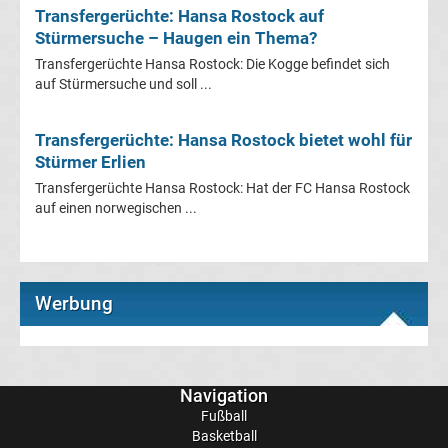
Transfergerüchte: Hansa Rostock auf
Stürmersuche – Haugen ein Thema?
Transfergerüchte
Transfergerüchte Hansa Rostock: Die Kogge befindet sich
auf Stürmersuche und soll ...
Eintracht
Transfergerüchte: Hansa Rostock bietet wohl für
Frankfurt
Stürmer Erlien
Transfergerüchte Hansa Rostock: Hat der FC Hansa Rostock
Transfergerüchte
auf einen norwegischen ...
Energie
Cottbus
Werbung
Transfergerüchte
FC
Navigation
Fußball
Basketball
Augsburg