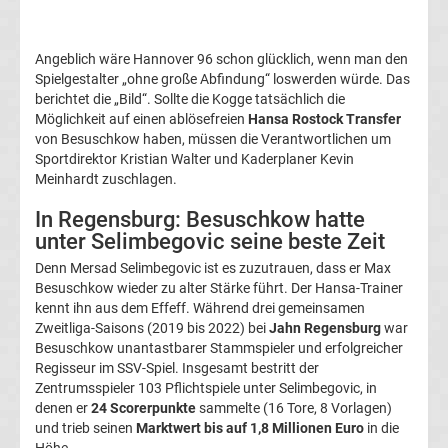
05
Angeblich wäre Hannover 96 schon glücklich, wenn man den
Transfergerüchte
Spielgestalter „ohne große Abfindung“ loswerden würde. Das
berichtet die „Bild“. Sollte die Kogge tatsächlich die
Alemannia
Möglichkeit auf einen ablösefreien
Hansa Rostock Transfer
von Besuschkow haben, müssen die Verantwortlichen um
Aachen
Sportdirektor Kristian Walter und Kaderplaner Kevin
Meinhardt zuschlagen.
Transfergerüchte
In Regensburg: Besuschkow hatte
unter Selimbegovic seine beste Zeit
Arminia
Denn Mersad Selimbegovic ist es zuzutrauen, dass er Max
Besuschkow wieder zu alter Stärke führt. Der Hansa-Trainer
Bielefeld
kennt ihn aus dem Effeff. Während drei gemeinsamen
Zweitliga-Saisons (2019 bis 2022) bei
Jahn Regensburg
war
Besuschkow unantastbarer Stammspieler und erfolgreicher
Transfergerüchte
Regisseur im SSV-Spiel. Insgesamt bestritt der
Zentrumsspieler 103 Pflichtspiele unter Selimbegovic, in
Bayer
denen er
24 Scorerpunkte
sammelte (16 Tore, 8 Vorlagen)
und trieb seinen
Marktwert bis auf 1,8 Millionen Euro
in die