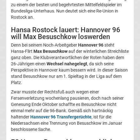
zu einem der besten und begehrtesten Mittelfeldspieler im
Magdeburg
Bundesliga-Unterhaus. Nun deutet sich eine Re-Union in
Rostock an.
Transfergerüchte
Hansa Rostock lauert: Hannover 96
will Max Besuschkow loswerden
1.
Denn bei seinem Noch-Arbeitgeber
Hannover 96
steht
Hansa-Flirt
Max Besuschkow
auf der winterlichen Streichliste
FC
ganz oben. Die Klubverantwortlichen der Roten haben dem
26-Jährigen einen
Wechsel nahegelegt
, da sich seine
Nürnberg
Perspektive in Hannover kaum bessern wird. In dieser Saison
stand Besuschkow nur am 1. Spieltag in der Liga auf dem
Platz.
Transfergerüchte
Zwar musste der Rechtsfuß auch wegen einer
Fersenverletzung wochenlang pausieren, doch nach seiner
1.
Genesung Ende Oktober schaffte es Besuschkow nicht
einmal mehr auf die 96-Bank. Gemäß sich hartnäckig
FC
haltender
Hannover 96 Transfergerüchte
, ist für die
Niedersachsen eine Trennung von Besuschkow im Januar
beschlossene Sache.
Saarbrücken