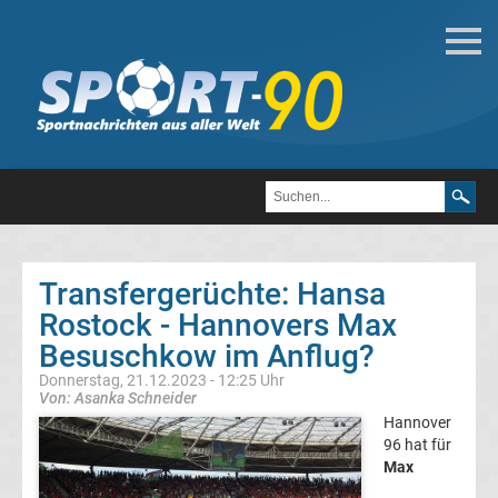
Deutsche
Transfergerüchte
Transfergerüchte
1.
FC
Transfergerüchte: Hansa
Rostock - Hannovers Max
Heidenheim
Besuschkow im Anflug?
1846
Donnerstag, 21.12.2023 - 12:25 Uhr
Von: Asanka Schneider
Hannover
Transfergerüchte
96 hat für
Max
1.