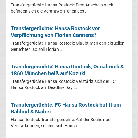
Mönchengladbach
Transfergerüchte Hansa Rostock: Dem Anschein nach
befinden sich die Verantwortlichen des ...
Transfergerüchte
Transfergerüchte: Hansa Rostock vor
Chemnitzer
Verpflichtung von Florian Carstens?
Transfergerüchte Hansa Rostock: Glaubt man den aktuellen
FC
Gerüchten, so soll Florian ...
Transfergerüchte
Transfergerüchte: Hansa Rostock, Osnabrück &
1860 München heiß auf Kozuki
Dynamo
Transfergerüchte Hansa Rostock: Verstärkt sich der FC
Hansa Rostock am Deadline Day ...
Dresden
Transfergerüchte: FC Hansa Rostock buhlt um
Transfergerüchte
Bahloul & Naderi
Hansa Rostock Transfergerüchte: Auf der Suche nach
Eintracht
Verstärkungen, scheint sich Hansa ...
Braunschweig