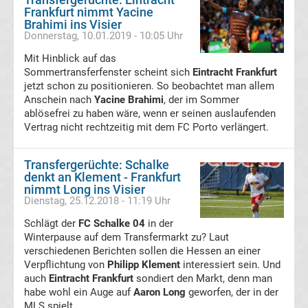
Frankfurt nimmt Yacine
Transfergerüchte
Brahimi ins Visier
Donnerstag, 10.01.2019 - 10:05 Uhr
1.
Mit Hinblick auf das
Sommertransferfenster scheint sich
Eintracht Frankfurt
FC
jetzt schon zu positionieren. So beobachtet man allem
Anschein nach
Yacine Brahimi
, der im Sommer
ablösefrei zu haben wäre, wenn er seinen auslaufenden
Union
Vertrag nicht rechtzeitig mit dem FC Porto verlängert.
Berlin
Transfergerüchte: Schalke
denkt an Klement - Frankfurt
Transfergerüchte
nimmt Long ins Visier
Dienstag, 25.12.2018 - 11:19 Uhr
1.
Schlägt der
FC Schalke 04
in der
Winterpause auf dem Transfermarkt zu? Laut
FSV
verschiedenen Berichten sollen die Hessen an einer
Verpflichtung von
Philipp Klement
interessiert sein. Und
auch
Eintracht Frankfurt
sondiert den Markt, denn man
Mainz
habe wohl ein Auge auf
Aaron Long
geworfen, der in der
MLS spielt.