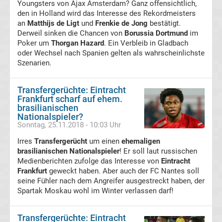
Leverkusen
Youngsters von Ajax Amsterdam? Ganz offensichtlich,
den in Holland wird das Interesse des Rekordmeisters
an
Matthijs de Ligt
und
Frenkie de Jong
bestätigt.
Transfergerüchte
Derweil sinken die Chancen von
Borussia Dortmund
im
Poker um
Thorgan Hazard
. Ein Verbleib in Gladbach
Bayern
oder Wechsel nach Spanien gelten als wahrscheinlichste
Szenarien.
München
Transfergerüchte: Eintracht
Frankfurt scharf auf ehem.
Transfergerüchte
brasilianischen
Nationalspieler?
Sonntag, 25.11.2018 - 10:03 Uhr
Borussia
Irres
Transfergerücht
um einen
ehemaligen
Dortmund
brasilianischen Nationalspieler
! Er soll laut russischen
Medienberichten zufolge das Interesse von
Eintracht
Frankfurt
geweckt haben. Aber auch der FC Nantes soll
Transfergerüchte
seine Fühler nach dem Angreifer ausgestreckt haben, der
Spartak Moskau wohl im Winter verlassen darf!
Borussia
Transfergerüchte: Eintracht