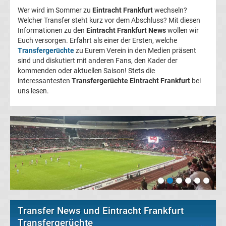
Wer wird im Sommer zu
Eintracht Frankfurt
wechseln?
FC
Welcher Transfer steht kurz vor dem Abschluss? Mit diesen
Informationen zu den
Eintracht Frankfurt News
wollen wir
Euch versorgen. Erfahrt als einer der Ersten, welche
Kaiserslautern
Transfergerüchte
zu Eurem Verein in den Medien präsent
sind und diskutiert mit anderen Fans, den Kader der
Transfergerüchte
kommenden oder aktuellen Saison! Stets die
interessantesten
Transfergerüchte Eintracht Frankfurt
bei
uns lesen.
1.
FC
Köln
Transfergerüchte
1.
Transfer News und Eintracht Frankfurt
FC
Transfergerüchte