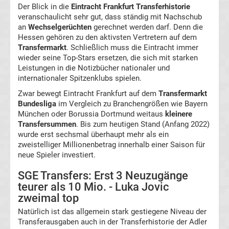
Ergebnisse
Der Blick in die
Eintracht Frankfurt Transferhistorie
veranschaulicht sehr gut, dass ständig mit Nachschub
an
Wechselgerüchten
gerechnet werden darf. Denn die
3.
Hessen gehören zu den aktivsten Vertretern auf dem
Transfermarkt
. Schließlich muss die Eintracht immer
Liga
wieder seine Top-Stars ersetzen, die sich mit starken
Leistungen in die Notizbücher nationaler und
internationaler Spitzenklubs spielen.
Ergebnisse
Zwar bewegt Eintracht Frankfurt auf dem
Transfermarkt
Bundesliga
im Vergleich zu Branchengrößen wie Bayern
3.
München oder Borussia Dortmund weitaus
kleinere
Transfersummen
. Bis zum heutigen Stand (Anfang 2022)
Liga
wurde erst sechsmal überhaupt mehr als ein
zweistelliger Millionenbetrag innerhalb einer Saison für
neue Spieler investiert.
Tabelle
SGE Transfers: Erst 3 Neuzugänge
DFB-
teurer als 10 Mio. - Luka Jovic
zweimal top
Pokal
Natürlich ist das allgemein stark gestiegene Niveau der
Transferausgaben auch in der Transferhistorie der Adler