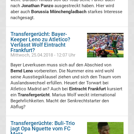
nach
Jonathan Panzo
ausgestreckt haben. Hier wird
aber auch
Borussia Mönchengladbach
starkes Interesse
Transfergerüchte
nachgesagt.
FC
Transfergerücht: Bayer-
Keeper Leno zu Atletico?
Erzgebirge
Verlässt Wolf Eintracht
Frankfurt?
Mittwoch, 25.04.2018 - 12:07 Uhr
Aue
Bayer Leverkusen muss sich auf den Abschied von
Bernd Leno
vorbereiten. Die Nummer eins wird wohl
Transfergerüchte
seine Ausstiegsklausel ziehen und sich den Traum vom
Auslandswechsel erfüllen. Heuert der Torwart bei
FC
Atletico Madrid an? Auch bei
Eintracht Frankfurt
kursiert
ein
Transfergerücht
. Marius Wolf weckt international
Begehrlichkeiten. Macht der Senkrechtstarter den
Hansa
Abflug?
Rostock
Transfergerüchte: Buli-Trio
jagt Opa Nguette vom FC
Transfergerüchte
Metz