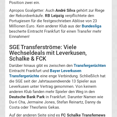
Position zwei ein.
Apropos Goalgetter: Auch
André Silva
gehört zur Riege
Formel
der Rekordverkäufe.
RB Leipzig
verpflichtete den
Portugiesen für die festgeschrieben Ablöse von 23
1
Millionen Euro. Kein anderer Klub aus der
Bundesliga
bescherte Eintracht Frankfurt für einen Transfer mehr
Einnahmen!
Rennkalender
SGE Transferströme: Viele
Transfergerüchte
Wechseldeals mit Leverkusen,
Schalke & FCK
WWE
Darüber hinaus gibt es zwischen den
Transfergerüchten
Eintracht Frankfurt und
Bayer Leverkusen
Transfergerüchte
eine enge Verbindung. Schließlich hat
News
die SGE seit der Jahrtausendwende 13 Spieler aus
Leverkusen unter Vertrag genommen. Von keinem
Boxen
anderen Klub fanden mehr Spieler den Weg in den
Deutsche Bank Park
in Frankfurt. Darunter Namen wie
Du-ri Cha, Jermaine Jones, Stefan Reinartz, Danny da
News
Costa oder Theofanis Gekas.
Auf der anderen Seite sind es
FC Schalke Transfernews