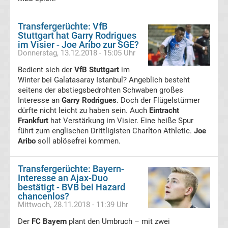
05
Transfergerüchte: VfB
Transfergerüchte
Stuttgart hat Garry Rodrigues
im Visier - Joe Aribo zur SGE?
Donnerstag, 13.12.2018 - 15:05 Uhr
Alemannia
Bedient sich der
VfB Stuttgart
im
Winter bei Galatasaray Istanbul? Angeblich besteht
Aachen
seitens der abstiegsbedrohten Schwaben großes
Interesse an
Garry Rodrigues
. Doch der Flügelstürmer
Transfergerüchte
dürfte nicht leicht zu haben sein. Auch
Eintracht
Frankfurt
hat Verstärkung im Visier. Eine heiße Spur
führt zum englischen Drittligisten Charlton Athletic.
Arminia
Joe
Aribo
soll ablösefrei kommen.
Bielefeld
Transfergerüchte: Bayern-
Interesse an Ajax-Duo
Transfergerüchte
bestätigt - BVB bei Hazard
chancenlos?
Mittwoch, 28.11.2018 - 11:39 Uhr
Bayer
Der
FC Bayern
plant den Umbruch – mit zwei