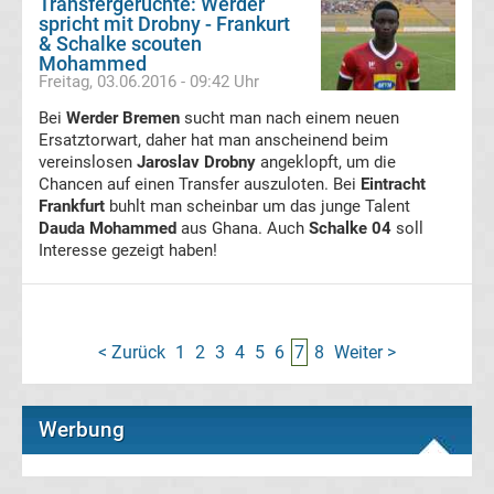
Transfergerüchte: Werder
Bundesliga
spricht mit Drobny - Frankurt
& Schalke scouten
Gerüchte
Mohammed
Freitag, 03.06.2016 - 09:42 Uhr
Transfergerüchte
Bei
Werder Bremen
sucht man nach einem neuen
international
Ersatztorwart, daher hat man anscheinend beim
vereinslosen
Jaroslav Drobny
angeklopft, um die
Transfergerüchte
Chancen auf einen Transfer auszuloten. Bei
Eintracht
Frankfurt
buhlt man scheinbar um das junge Talent
Deutschland
Dauda Mohammed
aus Ghana. Auch
Schalke 04
soll
Interesse gezeigt haben!
Transfergerüchte
England
< Zurück
1
2
3
4
5
6
7
8
Weiter >
Transfergerüchte
Werbung
Italien