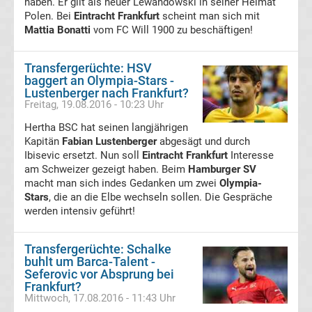
haben. Er gilt als neuer Lewandowski in seiner Heimat
Polen. Bei
Eintracht Frankfurt
scheint man sich mit
Transfergerüchte
Mattia Bonatti
vom FC Will 1900 zu beschäftigen!
Karlsruher
Transfergerüchte: HSV
baggert an Olympia-Stars -
SC
Lustenberger nach Frankfurt?
Freitag, 19.08.2016 - 10:23 Uhr
Transfergerüchte
Hertha BSC hat seinen langjährigen
Kapitän
Fabian Lustenberger
abgesägt und durch
Kickers
Ibisevic ersetzt. Nun soll
Eintracht Frankfurt
Interesse
am Schweizer gezeigt haben. Beim
Hamburger SV
macht man sich indes Gedanken um zwei
Olympia-
Offenbach
Stars
, die an die Elbe wechseln sollen. Die Gespräche
werden intensiv geführt!
Transfergerüchte
Transfergerüchte: Schalke
MSV
buhlt um Barca-Talent -
Seferovic vor Absprung bei
Frankfurt?
Duisburg
Mittwoch, 17.08.2016 - 11:43 Uhr