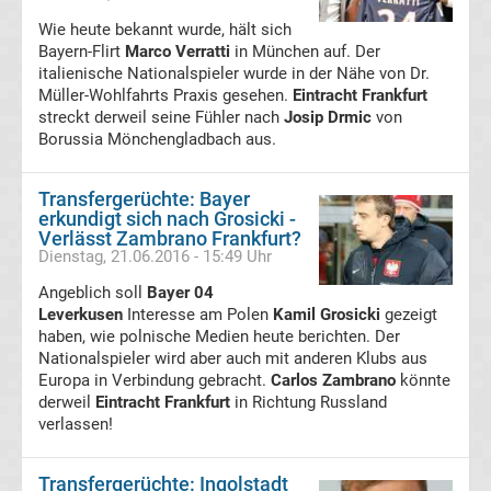
98
Wie heute bekannt wurde, hält sich
Bayern-Flirt
Marco Verratti
in München auf. Der
Transfergerüchte
italienische Nationalspieler wurde in der Nähe von Dr.
Müller-Wohlfahrts Praxis gesehen.
Eintracht Frankfurt
SV
streckt derweil seine Fühler nach
Josip Drmic
von
Borussia Mönchengladbach aus.
Meppen
Transfergerüchte: Bayer
erkundigt sich nach Grosicki -
Transfergerüchte
Verlässt Zambrano Frankfurt?
Dienstag, 21.06.2016 - 15:49 Uhr
Waldhof
Angeblich soll
Bayer 04
Leverkusen
Interesse am Polen
Kamil Grosicki
gezeigt
Mannheim
haben, wie polnische Medien heute berichten. Der
Nationalspieler wird aber auch mit anderen Klubs aus
Europa in Verbindung gebracht.
Carlos Zambrano
könnte
Transfergerüchte
derweil
Eintracht Frankfurt
in Richtung Russland
verlassen!
TSG
Transfergerüchte: Ingolstadt
1899