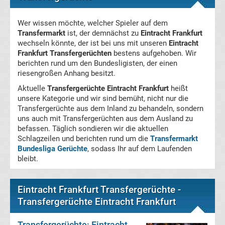
Magdeburg
Wer wissen möchte, welcher Spieler auf dem
Transfermarkt
ist, der demnächst zu
Eintracht Frankfurt
Transfergerüchte
wechseln könnte, der ist bei uns mit unseren
Eintracht
Frankfurt Transfergerüchten
bestens aufgehoben. Wir
1.
berichten rund um den Bundesligisten, der einen
riesengroßen Anhang besitzt.
FC
Aktuelle
Transfergerüchte Eintracht Frankfurt
heißt
unsere Kategorie und wir sind bemüht, nicht nur die
Transfergerüchte aus dem Inland zu behandeln, sondern
Nürnberg
uns auch mit Transfergerüchten aus dem Ausland zu
befassen. Täglich sondieren wir die aktuellen
Transfergerüchte
Schlagzeilen und berichten rund um die
Transfermarkt
Bundesliga Gerüchte
, sodass Ihr auf dem Laufenden
bleibt.
1.
FC
Eintracht Frankfurt Transfergerüchte -
Transfergerüchte Eintracht Frankfurt
Saarbrücken
Transfergerüchte: Eintracht