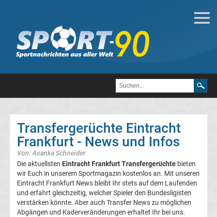
Deutsche
Transfergerüchte
Transfergerüchte
1.
FC
Transfergerüchte Eintracht
Frankfurt - News und Infos
Heidenheim
Von: Asanka Schneider
1846
Die aktuellsten
Eintracht Frankfurt Transfergerüchte
bieten
wir Euch in unserem Sportmagazin kostenlos an. Mit unseren
Eintracht Frankfurt News bleibt Ihr stets auf dem Laufenden
Transfergerüchte
und erfahrt gleichzeitig, welcher Spieler den Bundesligisten
verstärken könnte. Aber auch Transfer News zu möglichen
1.
Abgängen und Kaderveränderungen erhaltet Ihr bei uns.