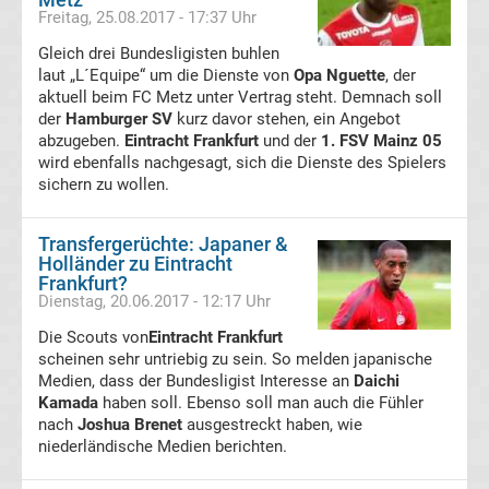
Freitag, 25.08.2017 - 17:37 Uhr
FC
Gleich drei Bundesligisten buhlen
laut „L´Equipe“ um die Dienste von
Opa Nguette
, der
St.
aktuell beim FC Metz unter Vertrag steht. Demnach soll
der
Hamburger SV
kurz davor stehen, ein Angebot
abzugeben.
Eintracht Frankfurt
und der
1. FSV Mainz 05
Pauli
wird ebenfalls nachgesagt, sich die Dienste des Spielers
sichern zu wollen.
Transfergerüchte
Transfergerüchte: Japaner &
Fortuna
Holländer zu Eintracht
Frankfurt?
Dienstag, 20.06.2017 - 12:17 Uhr
Düsseldorf
Die Scouts von
Eintracht Frankfurt
scheinen sehr untriebig zu sein. So melden japanische
Transfergerüchte
Medien, dass der Bundesligist Interesse an
Daichi
Kamada
haben soll. Ebenso soll man auch die Fühler
FSV
nach
Joshua Brenet
ausgestreckt haben, wie
niederländische Medien berichten.
Frankfurt