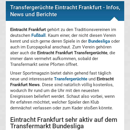
Transfergerüchte
Transfergerüchte Eintracht Frankfurt - Infos,
News und Berichte
Spanien
Top-
Eintracht Frankfurt
gehört zu den Traditionsvereinen im
Aktuell
deutschen
Fußball
. Kaum einer, der nicht diesen Verein
kennt und sich gerne deren Spiele in der
Bundesliga
oder
Bundesliga
auch im Europapokal anschaut. Zum Verein gehören
aber auch die
Eintracht Frankfurt Transfergerüchte
, die
immer dann vermehrt aufkommen, sobald der
Tabelle
Transfermarkt seine Pforten öffnet.
Unser Sportmagazin bietet dahin gehend fast täglich
Bundesliga
neue und interessante
Transfergerüchte
und
Eintracht
Frankfurt News
. Diese sind natürlich völlig kostenlos,
Ergebnisse
wodurch Ihr rund um die Uhr mit den neuesten
Ereignissen beliefert werdet. Schaut also vorbei, wenn
Ihr erfahren möchtet, welcher Spieler den Klub
2.
demnächst verlassen oder zum Kader stoßen könnte.
Eintracht Frankfurt sehr aktiv auf dem
Liga
Transfermarkt Bundesliga