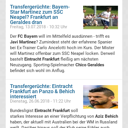
Transfergerüchte: Bayern-
Star Martinez zum SSC
Transfergerüchte
Neapel? Frankfurt an
Geraldes dran
Freitag, 13.07.2018 - 10:32 Uhr
Eintracht
Der
FC Bayern
will im Mittelfeld ausdünnen - trifft es
Frankfurt
Javi Martinez
? Zumindest steht der erfahrene Spanier
bei Ex-Trainer Carlo Ancelotti hoch im Kurs. Der Mister
will Martinez offenbar zum SSC Neapel locken. Derweil
Transfergerüchte
bastelt
Eintracht Frankfurt
fleißig am nächsten
Neuzugang. Sporting-Spielmacher
Chico Geraldes
Energie
befindet sich wohl im Anflug.
Cottbus
Transfergerüchte: Eintracht
Frankfurt an Panzo & Behich
interessiert
Transfergerüchte
Dienstag, 26.06.2018 - 11:22 Uhr
Bundesligist
Eintracht Frankfurt
soll
FC
starkes Interesse an einer Verpflichtung von
Aziz Behich
haben, der aktuell mit Australien bei der WM in Russland
Augsburg
weilt. Darüber hinaus soll der Klub seine Fühler auch