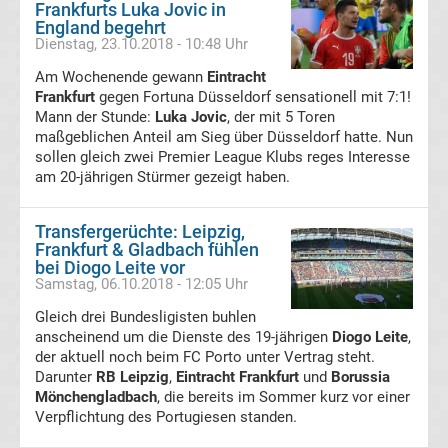
Mönchengladbach
Frankfurts Luka Jovic in
England begehrt
Dienstag, 23.10.2018 - 10:48 Uhr
Transfergerüchte
Am Wochenende gewann
Eintracht
Frankfurt
gegen Fortuna Düsseldorf sensationell mit 7:1!
Chemnitzer
Mann der Stunde:
Luka Jovic
, der mit 5 Toren
maßgeblichen Anteil am Sieg über Düsseldorf hatte. Nun
FC
sollen gleich zwei Premier League Klubs reges Interesse
am 20-jährigen Stürmer gezeigt haben.
Transfergerüchte
Transfergerüchte: Leipzig,
Frankfurt & Gladbach fühlen
Dynamo
bei Diogo Leite vor
Samstag, 06.10.2018 - 12:05 Uhr
Dresden
Gleich drei Bundesligisten buhlen
anscheinend um die Dienste des 19-jährigen
Diogo Leite
,
Transfergerüchte
der aktuell noch beim FC Porto unter Vertrag steht.
Darunter
RB Leipzig
,
Eintracht Frankfurt
und
Borussia
Mönchengladbach
Eintracht
, die bereits im Sommer kurz vor einer
Verpflichtung des Portugiesen standen.
Braunschweig