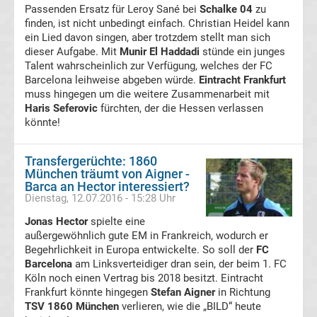
Passenden Ersatz für Leroy Sané bei
Schalke 04
zu
Transfergerüchte
finden, ist nicht unbedingt einfach. Christian Heidel kann
ein Lied davon singen, aber trotzdem stellt man sich
RB
dieser Aufgabe. Mit
Munir El Haddadi
stünde ein junges
Talent wahrscheinlich zur Verfügung, welches der FC
Barcelona leihweise abgeben würde.
Eintracht Frankfurt
Leipzig
muss hingegen um die weitere Zusammenarbeit mit
Haris Seferovic
fürchten, der die Hessen verlassen
Transfergerüchte
könnte!
Rot-
Transfergerüchte: 1860
München träumt von Aigner -
Barca an Hector interessiert?
Weiss
Dienstag, 12.07.2016 - 15:28 Uhr
Jonas Hector
Essen
spielte eine
außergewöhnlich gute EM in Frankreich, wodurch er
Begehrlichkeit in Europa entwickelte. So soll der
FC
Transfergerüchte
Barcelona
am Linksverteidiger dran sein, der beim 1. FC
Köln noch einen Vertrag bis 2018 besitzt. Eintracht
Frankfurt könnte hingegen
SC
Stefan Aigner
in Richtung
TSV 1860 München
verlieren, wie die „BILD“ heute