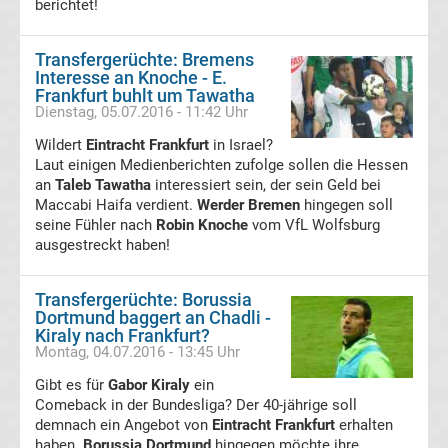
berichtet!
Freiburg
Transfergerüchte: Bremens
Transfergerüchte
Interesse an Knoche - E.
Frankfurt buhlt um Tawatha
Dienstag, 05.07.2016 - 11:42 Uhr
SC
Wildert
Eintracht Frankfurt
in Israel?
Paderborn
Laut einigen Medienberichten zufolge sollen die Hessen
an
Taleb Tawatha
interessiert sein, der sein Geld bei
Maccabi Haifa verdient.
Werder Bremen
hingegen soll
07
seine Fühler nach
Robin Knoche
vom VfL Wolfsburg
ausgestreckt haben!
Transfergerüchte
Transfergerüchte: Borussia
Schalke
Dortmund baggert an Chadli -
Kiraly nach Frankfurt?
Montag, 04.07.2016 - 13:45 Uhr
04
Gibt es für
Gabor Kiraly
ein
Comeback in der Bundesliga? Der 40-jährige soll
Transfergerüchte
demnach ein Angebot von
Eintracht Frankfurt
erhalten
haben.
Borussia Dortmund
hingegen möchte ihre