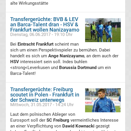
alte Wirkungsstätte
Transfergerüchte
Transfergerüchte: BVB & LEV
Hannover
an Barca-Talent dran - HSV &
Frankfurt wollen Nanizayamo
Dienstag, 06.06.2017 - 19:10 Uhr
96
Bei
Eintracht Frankfurt
scheint man
sich um einen Perspektivspieler zu bemühen. Dabei
Transfergerüchte
handelt es sich um
Ange Nanizayamo
, an dem auch der
HSV
interessiert sein soll. Indes buhlen
Hertha
<strong<Leverkusen und
Borussia Dortmund
um ein
Barca-Talent!
BSC
Transfergerüchte: Freiburg
scoutet in Polen - Frankfurt in
Transfergerüchte
der Schweiz unterwegs
Mittwoch, 31.05.2017 - 14:24 Uhr
Holstein
Laut dem polnischen Ableger von
Eurosport soll der
SC Freiburg
vermeintliches Interesse
Kiel
an einer Verpflichtung von
Dawid Kownacki
gezeigt