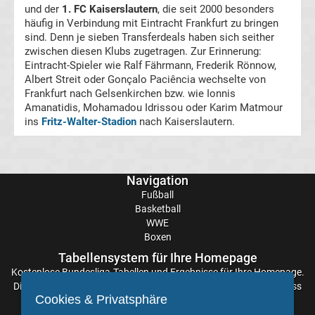
DAZN
und der
1. FC Kaiserslautern
, die seit 2000 besonders
häufig in Verbindung mit Eintracht Frankfurt zu bringen
Programm
sind. Denn je sieben Transferdeals haben sich seither
zwischen diesen Klubs zugetragen. Zur Erinnerung:
Eintracht-Spieler wie Ralf Fährmann, Frederik Rönnow,
&
Albert Streit oder Gonçalo Paciência wechselte von
Frankfurt nach Gelsenkirchen bzw. wie Ionnis
Infos
Amanatidis, Mohamadou Idrissou oder Karim Matmour
ins
Fritz-Walter-Stadion
nach Kaiserslautern.
Telekom
Eishockey
Navigation
Fußball
live
Basketball
WWE
Boxen
im
Tabellensystem für Ihre Homepage
Kostenlose
Bundesliga-Tabellen
und Ergebnisse für Ihre Homepage.
TV
Die Aktualisierung der Ergebnisse erfolgt alle paar Minuten, sodass
Cookies & Privatsphäre
Sie stets auf dem Laufenden sind. Einfache und schnelle
Tabellen
&
Einbindung.