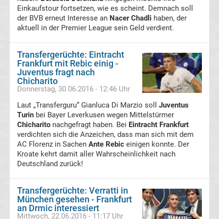
SpVgg
Einkaufstour fortsetzen, wie es scheint. Demnach soll
der BVB erneut Interesse an
Nacer Chadli
haben, der
aktuell in der Premier League sein Geld verdient.
Greuther
Fürth
Transfergerüchte: Eintracht
Frankfurt mit Rebic einig -
Juventus fragt nach
Transfergerüchte
Chicharito
Donnerstag, 30.06.2016 - 12:46 Uhr
SpVgg
Laut „Transferguru“ Gianluca Di Marzio soll
Juventus
Turin
bei Bayer Leverkusen wegen Mittelstürmer
Unterhaching
Chicharito
nachgefragt haben. Bei
Eintracht Frankfurt
verdichten sich die Anzeichen, dass man sich mit dem
AC Florenz in Sachen
Ante Rebic
einigen konnte. Der
Transfergerüchte
Kroate kehrt damit aller Wahrscheinlichkeit nach
Deutschland zurück!
SV
Transfergerüchte: Verratti in
Darmstadt
München gesehen - Frankfurt
an Drmic interessiert
Mittwoch, 22.06.2016 - 11:17 Uhr