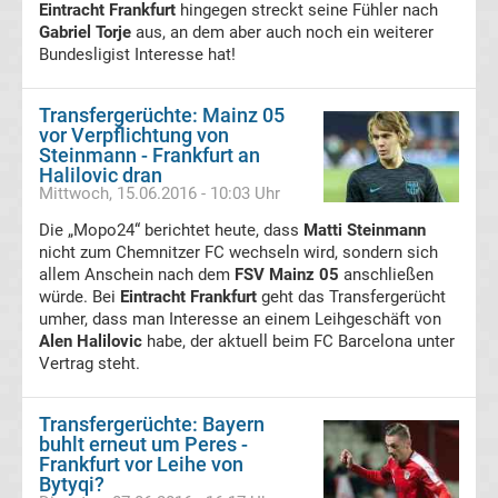
Eintracht Frankfurt
hingegen streckt seine Fühler nach
Gabriel Torje
aus, an dem aber auch noch ein weiterer
VfB
Bundesligist Interesse hat!
Stuttgart
Transfergerüchte: Mainz 05
vor Verpflichtung von
Steinmann - Frankfurt an
Transfergerüchte
Halilovic dran
Mittwoch, 15.06.2016 - 10:03 Uhr
VfL
Die „Mopo24“ berichtet heute, dass
Matti Steinmann
nicht zum Chemnitzer FC wechseln wird, sondern sich
Bochum
allem Anschein nach dem
FSV Mainz 05
anschließen
würde. Bei
Eintracht Frankfurt
geht das Transfergerücht
umher, dass man Interesse an einem Leihgeschäft von
Transfergerüchte
Alen Halilovic
habe, der aktuell beim FC Barcelona unter
Vertrag steht.
VfL
Transfergerüchte: Bayern
Wolfsburg
buhlt erneut um Peres -
Frankfurt vor Leihe von
Bytyqi?
Transfergerüchte