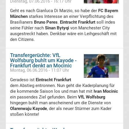
Dienstag, 07.06.2016 - 16:17 Uhr
Geht es nach Gianluca Di Marzio, so habe der
Viktoria
FC Bayern
München
starkes Interesse an einer Verpflichtung des
Brasilianers
Bruno Peres
.
Eintracht Frankfurt
soll indes
Köln
seine Fühler nach
Sinan Bytyqi
von Manchester City
ausgestreckt haben. Denkbar wäre ein Leihgeschäft mit
den Citizens.
Transfergerüchte
Werder
Transfergerüchte: VfL
Wolfsburg buhlt um Kayode -
Frankfurt denkt an Mocinic
Bremen
Montag, 06.06.2016 - 11:07 Uhr
Transfergerüchte
Geradeso ist
Eintracht Frankfurt
Eintracht
dem Abstieg entronnen. Nun geht die Kaderplanung für
Frankfurt
die kommende Saison los und man hat mit
Ivan Mocinic
ein passendes Ziel gefunden. Beim
VfL Wolfsburg
Transfergerüchte
hingegen buhlt man anscheinend um die Dienste von
Olarenwaju Kayode
, der als neuer Stürmer zum Kader
stoßen könnte!
Transfermarkt