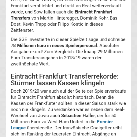
Tabelle
Frankfurt verpflichtet und direkt an Real weiterverkauft
wurde, und Sow fallen auch die
Eintracht Frankfurt
Europa
Transfers
von Martin Hinteregger, Dominik Kohr, Bas
Dost, Kevin Trapp oder Filipo Kostic in dieses
Zeitfenster.
League
Die SGE investierte in dieser Spielzeit sage und schreibe
7
Ergebnisse
8 Millionen Euro in neues Spielerpersonal
. Absoluter
Ausgaberekord! Zum Vergleich: Die knapp 29 Millionen
Euro Transferausgaben in 2018/19 waren der
Conference
zweithöchste Wert.
Eintracht Frankfurt Transferrekorde:
League
Stürmer lassen Kassen klingeln
Erg.
Doch 2019/20 war auch auf der Seite der Spielerverkäufe
für Eintracht Frankfurt absolut historisch. Denn die
Kassen der Frankfurter sollten in dieser Saison stark wie
Conference
noch nie klingeln. Zu verdanken war es neben dem Real-
Wechsel von Jovic auch
Sébastien Haller
, der für 50
League
Millionen Euro zu West Ham United in die
Premier
League
übersiedelte. Der französische Goalgetter reiht
sich im Ranking der teuersten Eintracht-Abgänge an
Tabelle