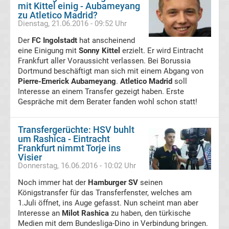
mit Kittel einig - Aubameyang
zu Atletico Madrid?
Hoffenheim
Dienstag, 21.06.2016 - 09:52 Uhr
Der
FC Ingolstadt
hat anscheinend
Transfergerüchte
eine Einigung mit
Sonny Kittel
erzielt. Er wird Eintracht
Frankfurt aller Voraussicht verlassen. Bei Borussia
Dortmund beschäftigt man sich mit einem Abgang von
TSV
Pierre-Emerick Aubameyang
.
Atletico Madrid
soll
Interesse an einem Transfer gezeigt haben. Erste
1860
Gespräche mit dem Berater fanden wohl schon statt!
München
Transfergerüchte: HSV buhlt
um Rashica - Eintracht
Frankfurt nimmt Torje ins
Transfergerüchte
Visier
Donnerstag, 16.06.2016 - 10:02 Uhr
VfB
Noch immer hat der
Hamburger SV
seinen
Königstransfer für das Transferfenster, welches am
Oldenburg
1.Juli öffnet, ins Auge gefasst. Nun scheint man aber
Interesse an
Milot Rashica
zu haben, den türkische
Medien mit dem Bundesliga-Dino in Verbindung bringen.
Transfergerüchte