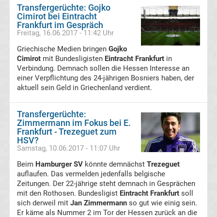
Transfergerüchte: Gojko
Cimirot bei Eintracht
Transfergerüchte
Frankfurt im Gespräch
Freitag, 16.06.2017 - 11:42 Uhr
FSV
Griechische Medien bringen
Gojko
Cimirot
mit Bundesligisten
Eintracht Frankfurt
in
Zwickau
Verbindung. Demnach sollen die Hessen Interesse an
einer Verpflichtung des 24-jährigen Bosniers haben, der
aktuell sein Geld in Griechenland verdient.
Transfergerüchte
Hallescher
Transfergerüchte:
Zimmermann im Fokus bei E.
Frankfurt - Trezeguet zum
FC
HSV?
Samstag, 10.06.2017 - 11:07 Uhr
Transfergerüchte
Beim
Hamburger SV
könnte demnächst
Trezeguet
auflaufen. Das vermelden jedenfalls belgische
Hamburger
Zeitungen. Der 22-jährige steht demnach in Gesprächen
mit den Rothosen. Bundesligist
Eintracht Frankfurt
soll
sich derweil mit
Jan Zimmermann
so gut wie einig sein.
SV
Er käme als Nummer 2 im Tor der Hessen zurück an die