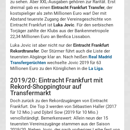
Ergebnisse
zu sehen. Aber XXL-Ausgaben gehören zur Rarität. Erst
dreimal gab es einen
Eintracht Frankfurt Transfer
, der
kostspieliger als zehn Millionen Euro war! Der mit
Champions
Abstand teuerste Zugang der Vereinsgeschichte von
Eintracht Frankfurt ist
Luka Jovic
. Für den serbischen
League
Torjäger zahlte der Klubs aus der Bankenmetropole
22,34 Millionen Euro an Benfica Lissabon.
Tabelle
Luka Jovic ist aber nicht nur der
Eintracht Frankfurt
Rekordtransfer
. Der Stürmer führt auch die Liste der
teuersten Abgänge klar an. Nach heißen
Real Madrid
Champions
Transfergerüchten
wechselte Jovic 2019 für 63
Millionen Euro zu den Königlichen in die
La Liga
.
League
2019/20: Eintracht Frankfurt mit
Rekord-Shoppingtour auf
Ergebnisse
Transfermarkt
Doch zurück zu den Rekordzugängen von Eintracht
Europa
Frankfurt. Die Top 3 werden von Sébastien Haller (2017
für 12 Mio.) und Djibril Sow (2019 für 10 Mio.)
League
vervollständigt. Bemerkenswert: Allein neun der 15
teuersten Vereinszugänge stammen aus der Saison
2019/20. Neben Jovic, der nach vorheriger Leihe fest von