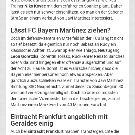
Trainer
Niko Kovac
mit dem erfahrenen Spanier plant. Daher
UEFA
lässt es sich nur schwer einschätzen, ob man an der Säbener
Straße an einem Verkauf von Javi Martinez interessiert.
Youth
Lässt FC Bayern Martinez ziehen?
League
Doch im defensiv-zentralen Mittelfeld ist der FCB längst nicht
so tief besetzt, da eigentlich nur noch Sebastian Rudy ein
klassischer Achter ist. Zwar Spieler wie Thiago, Neuzugang
Fußball
Leon Goretzka
, Corentin Tolisso, Rückkehrer Renato Sanches
oder Vidal sind hingegen eher offensiv ausgerichtet und auf
WM
der Acht zu Hause. Somit ist es wahrscheinlicher, dass die
Bayern eher hier personell noch etwas abspecken. Aber
gänzlich auszuschließen wäre ein Transfer von Javi Martinez
Fußball
Richtung SSC Neapel nicht. Zumal dieser zu Saisonbeginn 30
wird und verletzungsanfällig ist. Doch so oder so müssten
EM
der italienische Vizemeister tief in die Tasche greifen, zumal
Martinez einen Marktwert von 40 Millionen Euro hat.
Frauenfußball
Eintracht Frankfurt angeblich mit
Geraldes einig
Amateurfußball
Auch bei
Eintracht Frankfurt
machen Transfergerüchte die