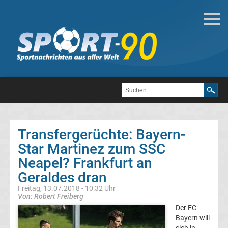
Fußball
Bundesliga
2.
Liga
Transfergerüchte: Bayern-
3.
Star Martinez zum SSC
Neapel? Frankfurt an
Liga
Geraldes dran
Freitag, 13.07.2018 - 10:32 Uhr
DFB-
Von: Robert Freiberg
Der FC
Pokal
Bayern will