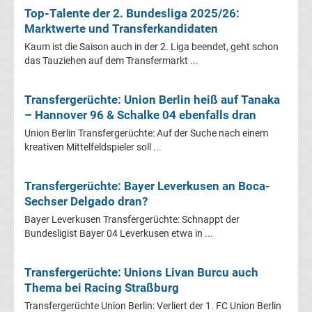
Top-Talente der 2. Bundesliga 2025/26:
Champions
Marktwerte und Transferkandidaten
Kaum ist die Saison auch in der 2. Liga beendet, geht schon
League
das Tauziehen auf dem Transfermarkt ...
Europa
Transfergerüchte: Union Berlin heiß auf Tanaka
– Hannover 96 & Schalke 04 ebenfalls dran
League
Union Berlin Transfergerüchte: Auf der Suche nach einem
kreativen Mittelfeldspieler soll ...
Europa
Transfergerüchte: Bayer Leverkusen an Boca-
Conference
Sechser Delgado dran?
Bayer Leverkusen Transfergerüchte: Schnappt der
League
Bundesligist Bayer 04 Leverkusen etwa in ...
Premier
Transfergerüchte: Unions Livan Burcu auch
Thema bei Racing Straßburg
League
Transfergerüchte Union Berlin: Verliert der 1. FC Union Berlin