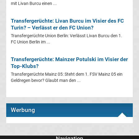
mit Livan Burcu einen ...
La
Transfergerüchte: Livan Burcu im Visier des FC
Liga
Turin? – Verlässt er den FC Union?
Transfergerüchte Union Berlin: Verlässt Livan Burcu den 1.
Serie
FC Union Berlin im ...
A
Transfergerüchte: Mainzer Potulski im Visier der
Top-Klubs?
Türk.
Transfergerüchte Mainz 05: Steht dem 1. FSV Mainz 05 ein
Geldregen bevor? Glaubt man den ...
Süper
Lig
Werbung
Internat.
Fußball
Navigation