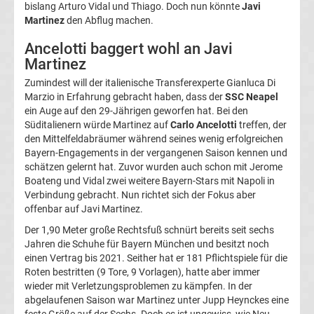
bislang Arturo Vidal und Thiago. Doch nun könnte
Javi
La
Martinez
den Abflug machen.
Ancelotti baggert wohl an Javi
Liga
Martinez
Zumindest will der italienische Transferexperte Gianluca Di
Serie
Marzio in Erfahrung gebracht haben, dass der
SSC Neapel
ein Auge auf den 29-Jährigen geworfen hat. Bei den
A
Süditalienern würde Martinez auf
Carlo Ancelotti
treffen, der
den Mittelfeldabräumer während seines wenig erfolgreichen
Bayern-Engagements in der vergangenen Saison kennen und
Türk.
schätzen gelernt hat. Zuvor wurden auch schon mit Jerome
Boateng und Vidal zwei weitere Bayern-Stars mit Napoli in
Süper
Verbindung gebracht. Nun richtet sich der Fokus aber
offenbar auf Javi Martinez.
Lig
Der 1,90 Meter große Rechtsfuß schnürt bereits seit sechs
Jahren die Schuhe für Bayern München und besitzt noch
einen Vertrag bis 2021. Seither hat er 181 Pflichtspiele für die
Internat.
Roten bestritten (9 Tore, 9 Vorlagen), hatte aber immer
wieder mit Verletzungsproblemen zu kämpfen. In der
Fußball
abgelaufenen Saison war Martinez unter Jupp Heynckes eine
feste Größe auf der Sechs. Doch es ist ungewiss, wie Neu-