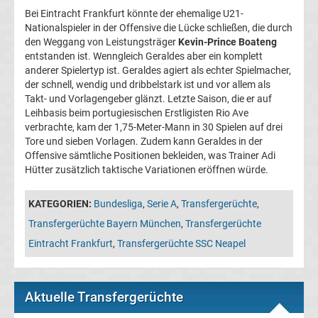
Bei Eintracht Frankfurt könnte der ehemalige U21-
Fußballklubs
Nationalspieler in der Offensive die Lücke schließen, die durch
den Weggang von Leistungsträger
Kevin-Prince Boateng
Fußball
entstanden ist. Wenngleich Geraldes aber ein komplett
anderer Spielertyp ist. Geraldes agiert als echter Spielmacher,
Bundesliga
der schnell, wendig und dribbelstark ist und vor allem als
Takt- und Vorlagengeber glänzt. Letzte Saison, die er auf
Leihbasis beim portugiesischen Erstligisten Rio Ave
2.
verbrachte, kam der 1,75-Meter-Mann in 30 Spielen auf drei
Tore und sieben Vorlagen. Zudem kann Geraldes in der
Liga
Offensive sämtliche Positionen bekleiden, was Trainer Adi
Hütter zusätzlich taktische Variationen eröffnen würde.
3.
KATEGORIEN:
Bundesliga
,
Serie A
,
Transfergerüchte
,
Transfergerüchte Bayern München
,
Transfergerüchte
Liga
Eintracht Frankfurt
,
Transfergerüchte SSC Neapel
DFB-
Aktuelle Transfergerüchte
Pokal