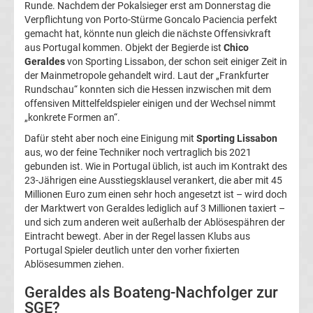
Runde. Nachdem der Pokalsieger erst am Donnerstag die
Verpflichtung von Porto-Stürme Goncalo Paciencia perfekt
Transfergerüchte
gemacht hat, könnte nun gleich die nächste Offensivkraft
aus Portugal kommen. Objekt der Begierde ist
Chico
Transferticker
Geraldes
von Sporting Lissabon, der schon seit einiger Zeit in
der Mainmetropole gehandelt wird. Laut der „Frankfurter
Rundschau“ konnten sich die Hessen inzwischen mit dem
-
offensiven Mittelfeldspieler einigen und der Wechsel nimmt
„konkrete Formen an“.
Meldungen
Dafür steht aber noch eine Einigung mit
Sporting Lissabon
aus, wo der feine Techniker noch vertraglich bis 2021
vom
gebunden ist. Wie in Portugal üblich, ist auch im Kontrakt des
23-Jährigen eine Ausstiegsklausel verankert, die aber mit 45
Transfermarkt
Millionen Euro zum einen sehr hoch angesetzt ist – wird doch
der Marktwert von Geraldes lediglich auf 3 Millionen taxiert –
und sich zum anderen weit außerhalb der Ablösespähren der
Trainerentlassungen
Eintracht bewegt. Aber in der Regel lassen Klubs aus
Portugal Spieler deutlich unter den vorher fixierten
Bundesliga
Ablösesummen ziehen.
Geraldes als Boateng-Nachfolger zur
Porträts
SGE?