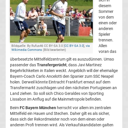
sich in
diesem
Champions
Sommer
von dem
League
einen oder
anderen
Spieler
Europa
trennen.
Allen
Bildquelle: By Rufus46 CC BY-SA 3.0 [
CC BY-SA 3.0
],
via
Wikimedia Commons
(Bild bearbeitet)
League
voran das
überbesetzte Mittelfeldzentrum gilt es auszudünnen. Umso
passender das
Transfergerücht
, dass Javi Martinez
Europa
Begehrlichkeiten in Italien weckt. Angeblich will der ehemalige
Bayern-Coach Carlo Ancelotti den Spanier zum SSC Neapel
Conference
holen. Derweil könnte Eintracht Frankfurt erneut auf dem
Transfermarkt zuschlagen und den nächsten Portugiesen an
League
Land ziehen. So soll sich Chico Geraldes von Sporting
Lissabon im Anflug auf die Mainmetropole befinden.
Premier
Beim
FC Bayern München
herrscht vor allem im zentralen
Mittelfeld ein Hauen und Stechen. Daher gilt es als sicher,
dass sich der Rekordmeister noch von dem einen oder
League
anderen Profi trennen wird. Als Verkaufskandidaten galten