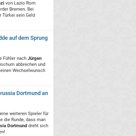
zi
von Lazio Rom
erder Bremen. Bei
r Türkei sein Geld
odde auf dem Sprung
e Fühler nach
Jürgen
 Bochum abbrechen und
seinen Wechselwunsch
orussia Dortmund an
eine weiteren Spieler für
e die Runde, dass man
sia Dortmund
dreht sich
en!