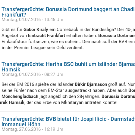
Transfergerüchte: Borussia Dortmund baggert an Chadli
Frankfurt?
Montag, 04.07.2016 - 13:45 Uhr
Gibt es für
Gabor Kiraly
ein Comeback in der Bundesliga? Der 40-jä
Angebot von
Eintracht Frankfurt
erhalten haben.
Borussia Dortmun
Einkaufstour fortsetzen, wie es scheint. Demnach soll der BVB er
l in der Premier League sein Geld verdient.
Transfergerüchte: Hertha BSC buhlt um Isländer Bjarna
Hamsik
Montag, 04.07.2016 - 08:27 Uhr
Bei der EM 2016 spielte der Isländer
Birkir Bjarnason
groß auf. Nun
seine Fühler nach dem EM-Star ausgestreckt haben. Aber auch
Bo
Mönchengladbach
jagt angeblich den 28-jährigen.
Borussia Dortm
rek Hamsik
, der das Erbe von Mkhitaryan antreten könnte!
Transfergerüchte: BVB bietet für Jospi Ilicic - Darmstad
Immanuel Höhn
Montag, 27.06.2016 - 16:19 Uhr