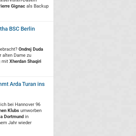
Reservisten-Dasein
ierre Gignac
als Backup
rtha BSC Berlin
gebracht?
Ondrej Duda
ur alten Dame zu
g mit
Xherdan Shaqiri
mmt Arda Turan ins
lich bei Hannover 96
hen Klubs
umworben
ia Dortmund
in
inem Jahr wieder