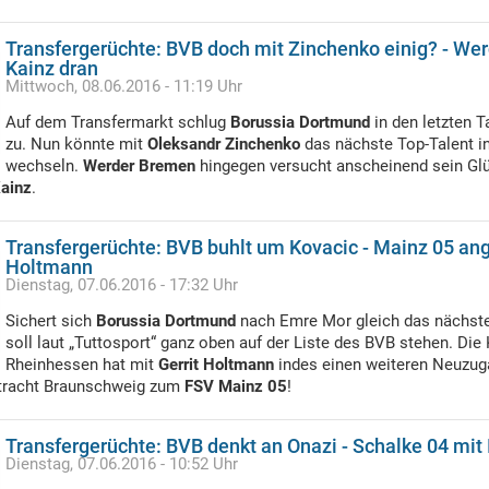
Transfergerüchte: BVB doch mit Zinchenko einig? - We
Kainz dran
Mittwoch, 08.06.2016 - 11:19 Uhr
Auf dem Transfermarkt schlug
Borussia Dortmund
in den letzten 
zu. Nun könnte mit
Oleksandr Zinchenko
das nächste Top-Talent in
wechseln.
Werder Bremen
hingegen versucht anscheinend sein Gl
Kainz
.
Transfergerüchte: BVB buhlt um Kovacic - Mainz 05 ange
Holtmann
Dienstag, 07.06.2016 - 17:32 Uhr
Sichert sich
Borussia Dortmund
nach Emre Mor gleich das nächst
soll laut „Tuttosport“ ganz oben auf der Liste des BVB stehen. Die
Rheinhessen hat mit
Gerrit Holtmann
indes einen weiteren Neuzug
ntracht Braunschweig zum
FSV Mainz 05
!
Transfergerüchte: BVB denkt an Onazi - Schalke 04 mit
Dienstag, 07.06.2016 - 10:52 Uhr