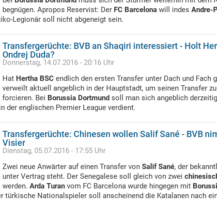
Bei
Borussia Dortmund
muss sich der Stürmer weiterhin mit dem 
begnügen. Apropos Reservist: Der
FC Barcelona
will indes
Andre-P
iko-Legionär soll nicht abgeneigt sein.
Transfergerüchte: BVB an Shaqiri interessiert - Holt He
Ondrej Duda?
Donnerstag, 14.07.2016 - 20:16 Uhr
Hat
Hertha BSC
endlich den ersten Transfer unter Dach und Fach 
verweilt aktuell angeblich in der Hauptstadt, um seinen Transfer z
forcieren. Bei
Borussia Dortmund
soll man sich angeblich derzeiti
in der englischen Premier League verdient.
Transfergerüchte: Chinesen wollen Salif Sané - BVB ni
Visier
Dienstag, 05.07.2016 - 17:55 Uhr
Zwei neue Anwärter auf einen Transfer von
Salif Sané
, der bekannt
unter Vertrag steht. Der Senegalese soll gleich von zwei
chinesisc
werden.
Arda Turan
vom FC Barcelona wurde hingegen mit
Boruss
r türkische Nationalspieler soll anscheinend die Katalanen nach e