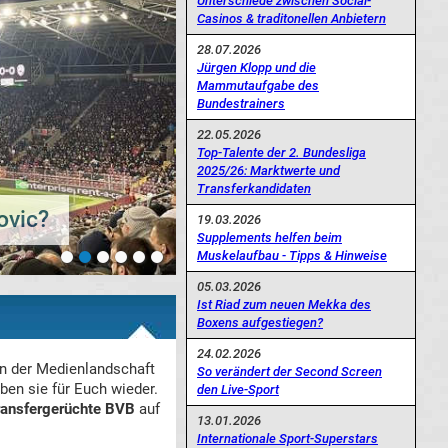
Unterschiede zwischen Social-
Casinos & traditonellen Anbietern
28.07.2026
Jürgen Klopp und die
Mammutaufgabe des
Bundestrainers
22.05.2026
Top-Talente der 2. Bundesliga
2025/26: Marktwerte und
Transferkandidaten
ovic?
19.03.2026
Supplements helfen beim
Muskelaufbau - Tipps & Hinweise
05.03.2026
Ist Riad zum neuen Mekka des
Boxens aufgestiegen?
24.02.2026
n der Medienlandschaft
So verändert der Second Screen
ben sie für Euch wieder.
den Live-Sport
ransfergerüchte BVB
auf
13.01.2026
Internationale Sport-Superstars