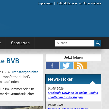
Impressum
Fußball-Tabellen auf Ihrer Website
y
Sportarten
Jetzt folgen
hte BVB
den BVB?
Transfergerüchte
 Transfermarkt heiß
News-Ticker
m Laufenden.
04.08.2026
klub im Sommer oder im
Maximale Gewinne im Online-Casino
rmarkt Gerüchteküche
!
- Leitfaden für Strategien
04.08.2026