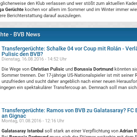
glicherweise den Klub verlassen und wer stößt zum aktuellen Kader
ga Gerüchte
kochen vor allem im Sommer und im Winter immer wied
re Berichterstattung darauf auszulegen.
hte - BVB News
Transfergerüchte: Schalke 04 vor Coup mit Rolán - Verl
Pulisic den BVB?
Dienstag, 16.08.2016 - 14:52 Uhr
Die Wege von
Christian Pulisic
und
Borussia Dortmund
könnten si
Sommer trennen. Der 17-jährige US-Nationalspieler ist mit seiner
unzufrieden und sucht daher angeblich nach einer neuen Herausfo
ingegen ein spektakulärer Transfercoup an. Demnach soll man sich
Transfergerüchte: Ramos von BVB zu Galatasaray? FC 
an Gignac
Montag, 01.08.2016 - 12:16 Uhr
Galatasaray Istanbul
soll stark an einer Verpflichtung von
Adrian 