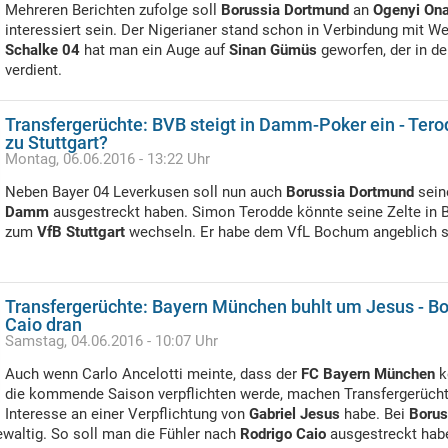
Mehreren Berichten zufolge soll
Borussia Dortmund
an
Ogenyi Ona
interessiert sein. Der Nigerianer stand schon in Verbindung mit W
Schalke 04
hat man ein Auge auf
Sinan Gümüs
geworfen, der in de
verdient.
Transfergerüchte: BVB steigt in Damm-Poker ein - Ter
zu Stuttgart?
Montag, 06.06.2016 - 13:22 Uhr
Neben Bayer 04 Leverkusen soll nun auch
Borussia Dortmund
sein
Damm
ausgestreckt haben. Simon Terodde könnte seine Zelte in
zum
VfB Stuttgart
wechseln. Er habe dem VfL Bochum angeblich 
Transfergerüchte: Bayern München buhlt um Jesus - B
Caio dran
Samstag, 04.06.2016 - 10:07 Uhr
Auch wenn Carlo Ancelotti meinte, dass der
FC Bayern München
k
die kommende Saison verpflichten werde, machen Transfergerücht
Interesse an einer Verpflichtung von
Gabriel Jesus
habe. Bei
Borus
ewaltig. So soll man die Fühler nach
Rodrigo Caio
ausgestreckt hab