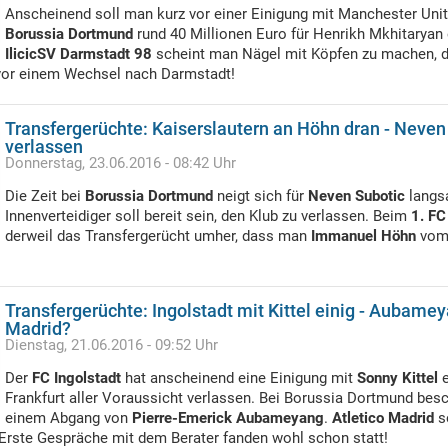
Anscheinend soll man kurz vor einer Einigung mit Manchester Uni
Borussia Dortmund
rund 40 Millionen Euro für Henrikh Mkhitaryan 
IlicicSV Darmstadt 98
scheint man Nägel mit Köpfen zu machen, 
z vor einem Wechsel nach Darmstadt!
Transfergerüchte: Kaiserslautern an Höhn dran - Neven
verlassen
Donnerstag, 23.06.2016 - 08:42 Uhr
Die Zeit bei
Borussia Dortmund
neigt sich für
Neven Subotic
langs
Innenverteidiger soll bereit sein, den Klub zu verlassen. Beim
1. FC
derweil das Transfergerücht umher, dass man
Immanuel Höhn
vom 
Transfergerüchte: Ingolstadt mit Kittel einig - Aubamey
Madrid?
Dienstag, 21.06.2016 - 09:52 Uhr
Der
FC Ingolstadt
hat anscheinend eine Einigung mit
Sonny Kittel
e
Frankfurt aller Voraussicht verlassen. Bei Borussia Dortmund besc
einem Abgang von
Pierre-Emerick Aubameyang
.
Atletico Madrid
so
 Erste Gespräche mit dem Berater fanden wohl schon statt!