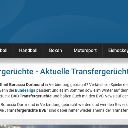
ball
Handball
Boxen
Motorsport
Eishocke
gerüchte - Aktuelle Transfergerüc
ll mit
Borussia Dortmund
in Verbindung gebracht? Verlässt ein Spieler 
 wenn die
Bundesliga
pausiert und es im Sommer sowie im Winter auf dem
ktuelle
BVB Transfergerüchte
und halten Euch mit den BVB News auf de
mit Borussia Dortmund in Verbindung gebracht werden und wer den Revier
ie „
Transfergerüchte BVB
“ sind dabei immer wieder Thema der
Transfe