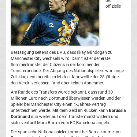
die
offizielle
Champions
League
Europa
Bestätigung seitens des BVB, dass Ilkay Gündogan zu
League
Manchester City wechseln wird. Damit ist er der erste
Sommertransfer der Citizens in der kommenden
Europa
Transferperiode. Der Abgang des Nationalspielers war lange
Zeit klar, denn bereits im letzten Jahr wollte der 25-jährige
den Verein verlassen, fand aber keinen Abnehmer.
Conference
Am Rande des Transfers wurde bekannt, dass rund 30
Millionen Euro nach Dortmund überwiesen werden und der
League
Spieler bei Manchester City einen 4-Jahres-Vertrag
unterzeichnen werde. Mit dem Geld im Rücken kann
Borussia
Premier
Dortmund
nun weiter auf dem Transfermarkt wildern und
sich eventuell Marc Bartra vom FC Barcelona angeln.
League
Der spanische Nationalspieler kommt bei Barca kaum zum