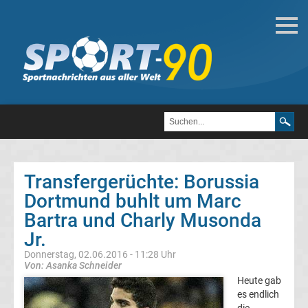
Fußball
Bundesliga
2.
Liga
Transfergerüchte: Borussia
3.
Dortmund buhlt um Marc
Bartra und Charly Musonda
Liga
Jr.
Donnerstag, 02.06.2016 - 11:28 Uhr
DFB-
Von: Asanka Schneider
Heute gab
Pokal
es endlich