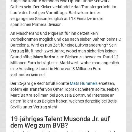
Zuge und könnte demnach eine Option für die Schwarz-
Gelben sein. Der Kicker verkündete das Transfergerücht im
La
Laufe des heutigen Vormittags. Bartra kam in der
vergangenen Saison lediglich auf 13 Einsätze in der
Liga
spanischen Primera Division.
An Mascherano und Pique ist für ihn derzeit kein
Serie
Vorbeikommen möglich und das nach sieben Jahren beim FC
Barcelona. Wird es nun Zeit für eine Luftveränderung? Sein
Vertrag läuft noch zwei Jahre, wobei man sicherlich keinen
A
Grund sähe,
Marc Bartra
zum Bleiben zu bewegen. Rund 12
Millionen Euro beträgt sein Marktwert, wobei man angeblich
Türk.
eine Ausstiegsklausel in Höhe von 8 Millionen Euro
vorhanden sein soll.
Süper
Der 25-jährige Rechtsfuß könnte
Mats Hummels
ersetzen,
sofern ein Transfer von Ömer Toprak scheitern sollte. Neben
Marc Bartra soll man bei Borussia Dortmund Interesse an
Lig
einem Talent aus Belgien haben, welches derzeitig bei Betis
Sevilla unter Vertrag steht.
Internat.
19-jähriges Talent Musonda Jr. auf
dem Weg zum BVB?
Fußball