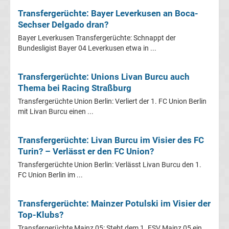
Transfergerüchte: Bayer Leverkusen an Boca-
Fußballklubs
Sechser Delgado dran?
Fußball
Bayer Leverkusen Transfergerüchte: Schnappt der
Bundesligist Bayer 04 Leverkusen etwa in ...
Bundesliga
Transfergerüchte: Unions Livan Burcu auch
2.
Thema bei Racing Straßburg
Transfergerüchte Union Berlin: Verliert der 1. FC Union Berlin
Liga
mit Livan Burcu einen ...
3.
Transfergerüchte: Livan Burcu im Visier des FC
Turin? – Verlässt er den FC Union?
Liga
Transfergerüchte Union Berlin: Verlässt Livan Burcu den 1.
FC Union Berlin im ...
DFB-
Transfergerüchte: Mainzer Potulski im Visier der
Pokal
Top-Klubs?
Transfergerüchte Mainz 05: Steht dem 1. FSV Mainz 05 ein