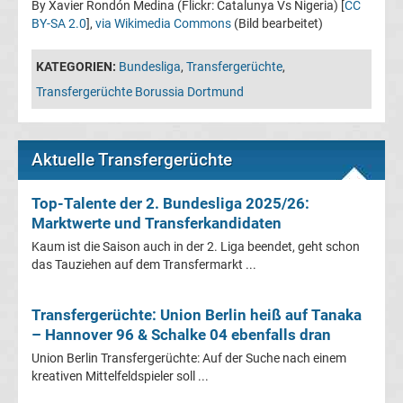
By Xavier Rondón Medina (Flickr: Catalunya Vs Nigeria) [
CC
BY-SA 2.0
],
via Wikimedia Commons
(Bild bearbeitet)
Transfergerüchte
KATEGORIEN:
Bundesliga
,
Transfergerüchte
,
Transferticker
Transfergerüchte Borussia Dortmund
-
Aktuelle Transfergerüchte
Meldungen
Top-Talente der 2. Bundesliga 2025/26:
vom
Marktwerte und Transferkandidaten
Kaum ist die Saison auch in der 2. Liga beendet, geht schon
Transfermarkt
das Tauziehen auf dem Transfermarkt ...
Trainerentlassungen
Transfergerüchte: Union Berlin heiß auf Tanaka
– Hannover 96 & Schalke 04 ebenfalls dran
Bundesliga
Union Berlin Transfergerüchte: Auf der Suche nach einem
kreativen Mittelfeldspieler soll ...
Porträts