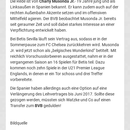
Die Rede ist von
Charly Musonda Jr.
- 19 Jahre jung und als
Linksaußen in Spanien bekannt. Er kann zudem auch auf der
UEFA
rechten Außenbahn Akzente setzen und im offensiven
Mittelfeld agieren. Der BVB beobachtet Musonda Jr. bereits
Youth
seit geraumer Zeit und soll dabei starkes Interesse an einer
Verpflichtung entwickelt haben.
League
Bei Betis Sevilla läuft sein Vertrag aus, sodass er in der
Sommerpause zum FC Chelsea zurückkehren wird. Musonda
Jr. wird jetzt schon als „belgisches Wunderkind“ betitelt. Mit
Fußball
reichlich Vorschusslorbeeren ausgestattet, nahm er in der
vergangenen Saison an 16 Spielen für Betis teil. Dazu
WM
kommen noch zehn Spiele in der U21 Premier League
Englands, in denen er ein Tor schoss und drei Treffer
vorbereitete.
Fußball
Die Spanier haben allerdings auch eine Option auf eine
Verlängerung des Leihvertrages bis Juni 2017. Sollte diese
EM
gezogen werden, müssten sich Watzke und Co auf einen
Transfer zum
BVB
gedulden!
Frauenfußball
Bildquelle
Amateurfußball