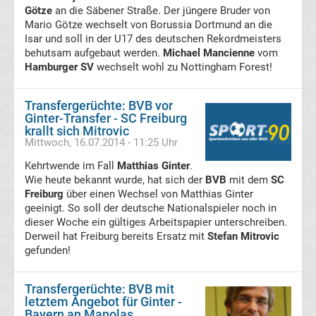
Götze
an die Säbener Straße. Der jüngere Bruder von
Mario Götze wechselt von Borussia Dortmund an die
Transfergerüchte
Isar und soll in der U17 des deutschen Rekordmeisters
behutsam aufgebaut werden.
Michael Mancienne
vom
Hamburger SV
wechselt wohl zu Nottingham Forest!
Eintracht
Frankfurt
Transfergerüchte: BVB vor
Ginter-Transfer - SC Freiburg
krallt sich Mitrovic
Transfergerüchte
Mittwoch, 16.07.2014 - 11:25 Uhr
Kehrtwende im Fall
Matthias Ginter
.
Energie
Wie heute bekannt wurde, hat sich der
BVB
mit dem
SC
Freiburg
über einen Wechsel von Matthias Ginter
Cottbus
geeinigt. So soll der deutsche Nationalspieler noch in
dieser Woche ein gültiges Arbeitspapier unterschreiben.
Derweil hat Freiburg bereits Ersatz mit
Stefan Mitrovic
Transfergerüchte
gefunden!
FC
Transfergerüchte: BVB mit
letztem Angebot für Ginter -
Augsburg
Bayern an Manolas