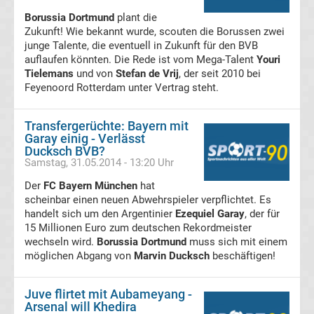
Borussia Dortmund
Transfergerüchte
plant die
Zukunft! Wie bekannt wurde, scouten die Borussen zwei
junge Talente, die eventuell in Zukunft für den BVB
Karlsruher
auflaufen könnten. Die Rede ist vom Mega-Talent
Youri
Tielemans
und von
Stefan de Vrij
, der seit 2010 bei
SC
Feyenoord Rotterdam unter Vertrag steht.
Transfergerüchte
Transfergerüchte: Bayern mit
Garay einig - Verlässt
Ducksch BVB?
Kickers
Samstag, 31.05.2014 - 13:20 Uhr
Der
FC Bayern München
hat
Offenbach
scheinbar einen neuen Abwehrspieler verpflichtet. Es
handelt sich um den Argentinier
Ezequiel Garay
, der für
Transfergerüchte
15 Millionen Euro zum deutschen Rekordmeister
wechseln wird.
Borussia Dortmund
muss sich mit einem
möglichen Abgang von
Marvin Ducksch
beschäftigen!
MSV
Duisburg
Juve flirtet mit Aubameyang -
Arsenal will Khedira