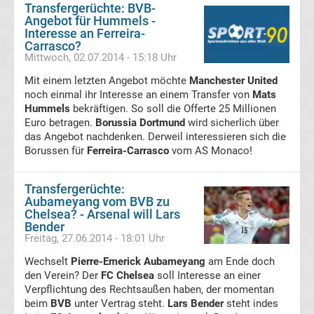
Transfergerüchte: BVB-
Angebot für Hummels -
FC
Interesse an Ferreira-
Carrasco?
Mittwoch, 02.07.2014 - 15:18 Uhr
St.
Mit einem letzten Angebot möchte
Manchester United
Pauli
noch einmal ihr Interesse an einem Transfer von
Mats
Hummels
bekräftigen. So soll die Offerte 25 Millionen
Euro betragen.
Borussia Dortmund
wird sicherlich über
Transfergerüchte
das Angebot nachdenken. Derweil interessieren sich die
Borussen für
Ferreira-Carrasco
vom AS Monaco!
Fortuna
Transfergerüchte:
Düsseldorf
Aubameyang vom BVB zu
Chelsea? - Arsenal will Lars
Bender
Transfergerüchte
Freitag, 27.06.2014 - 18:01 Uhr
Wechselt
Pierre-Emerick Aubameyang
am Ende doch
FSV
den Verein? Der
FC Chelsea
soll Interesse an einer
Verpflichtung des Rechtsaußen haben, der momentan
Frankfurt
beim
BVB
unter Vertrag steht.
Lars Bender
steht indes