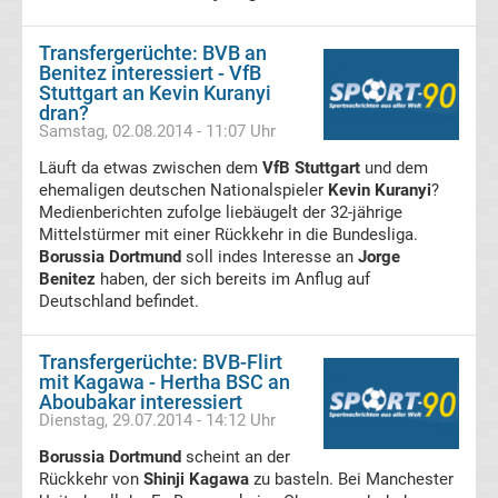
Leverkusen
Transfergerüchte: BVB an
Transfergerüchte
Benitez interessiert - VfB
Stuttgart an Kevin Kuranyi
dran?
Bayern
Samstag, 02.08.2014 - 11:07 Uhr
Läuft da etwas zwischen dem
VfB Stuttgart
und dem
München
ehemaligen deutschen Nationalspieler
Kevin Kuranyi
?
Medienberichten zufolge liebäugelt der 32-jährige
Transfergerüchte
Mittelstürmer mit einer Rückkehr in die Bundesliga.
Borussia Dortmund
soll indes Interesse an
Jorge
Benitez
haben, der sich bereits im Anflug auf
Borussia
Deutschland befindet.
Dortmund
Transfergerüchte: BVB-Flirt
mit Kagawa - Hertha BSC an
Transfergerüchte
Aboubakar interessiert
Dienstag, 29.07.2014 - 14:12 Uhr
Borussia
Borussia Dortmund
scheint an der
Rückkehr von
Shinji Kagawa
zu basteln. Bei Manchester