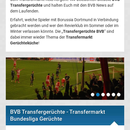
Transfergerüchte
und halten Euch mit den BVB News auf
FC
dem Laufenden.
Erfahrt, welche Spieler mit Borussia Dortmund in Verbindung
Kaiserslautern
gebracht werden und wer den Revierklub im Sommer oder im
Winter verlassen könnte. Die „
Transfergerüchte BVB
“ sind
dabei immer wieder Thema der
Transfermarkt
Transfergerüchte
Gerüchteküche
!
1.
FC
Köln
Transfergerüchte
1.
BVB Transfergerüchte - Transfermarkt
Bundesliga Gerüchte
FC