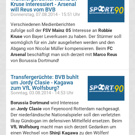
05
Kruse interessiert - Arsenal
will Reus vom BVB
Donnerstag, 07.08.2014 - 15:51 Uhr
Transfergerüchte
Verschiedenen Medienberichten
zufolge soll der
FSV Mainz 05
Interesse an
Robbie
Alemannia
Kruse
von Bayer Leverkusen zu haben. Der Stürmer soll
womöglich für ein Jahr ausgeliehen werden und den
Aachen
Abgang von Nicolai Müller kompensieren. Beim
FC
Arsenal
beschäftigt man sich derzeit mit
Marco Reus
von Borussia Dortmund!
Transfergerüchte
Transfergerüchte: BVB buhlt
Arminia
um Jordy Clasie - Kagawa
zum VfL Wolfsburg?
Bielefeld
Sonntag, 03.08.2014 - 14:53 Uhr
Borussia Dortmund
wird Interesse
Transfergerüchte
an
Jordy Clasie
von Feyenoord Rotterdam nachgesagt.
Der niederländische Nationalspieler soll den verletzten
Ilkay Gündogan im defensiven Mittelfeld ersetzen. Beim
Bayer
VfL Wolfsburg
macht man sich derzeit Gedanken um
einen Wechsel von
Shinji Kagawa
zu den Wölfen!