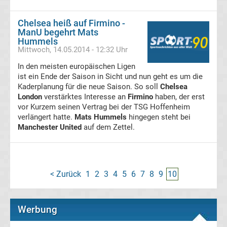
Freiburg
Chelsea heiß auf Firmino -
ManU begehrt Mats
Transfergerüchte
Hummels
Mittwoch, 14.05.2014 - 12:32 Uhr
SC
In den meisten europäischen Ligen
ist ein Ende der Saison in Sicht und nun geht es um die
Paderborn
Kaderplanung für die neue Saison. So soll
Chelsea
London
verstärktes Interesse an
Firmino
haben, der erst
07
vor Kurzem seinen Vertrag bei der TSG Hoffenheim
verlängert hatte.
Mats Hummels
hingegen steht bei
Manchester United
auf dem Zettel.
Transfergerüchte
Schalke
< Zurück
1
2
3
4
5
6
7
8
9
10
04
Transfergerüchte
Werbung