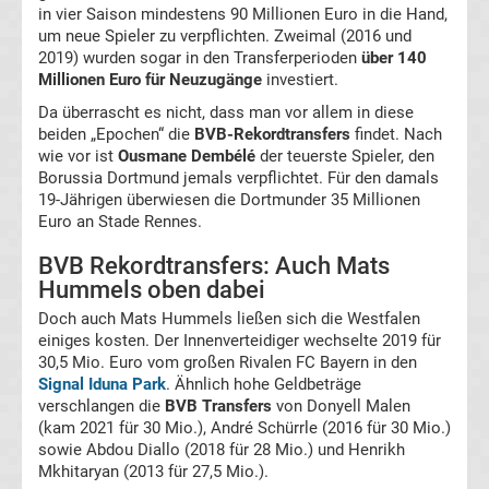
98
in vier Saison mindestens 90 Millionen Euro in die Hand,
um neue Spieler zu verpflichten. Zweimal (2016 und
2019) wurden sogar in den Transferperioden
Transfergerüchte
über 140
Millionen Euro für Neuzugänge
investiert.
SV
Da überrascht es nicht, dass man vor allem in diese
beiden „Epochen“ die
BVB-Rekordtransfers
findet. Nach
wie vor ist
Ousmane Dembélé
der teuerste Spieler, den
Meppen
Borussia Dortmund jemals verpflichtet. Für den damals
19-Jährigen überwiesen die Dortmunder 35 Millionen
Transfergerüchte
Euro an Stade Rennes.
BVB Rekordtransfers: Auch Mats
Waldhof
Hummels oben dabei
Doch auch Mats Hummels ließen sich die Westfalen
Mannheim
einiges kosten. Der Innenverteidiger wechselte 2019 für
30,5 Mio. Euro vom großen Rivalen FC Bayern in den
Transfergerüchte
Signal Iduna Park
. Ähnlich hohe Geldbeträge
verschlangen die
BVB Transfers
von Donyell Malen
(kam 2021 für 30 Mio.), André Schürrle (2016 für 30 Mio.)
TSG
sowie Abdou Diallo (2018 für 28 Mio.) und Henrikh
Mkhitaryan (2013 für 27,5 Mio.).
1899