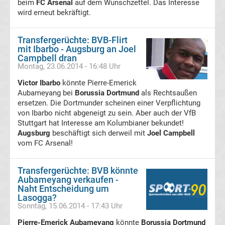
beim
FC Arsenal
auf dem Wunschzettel. Das Interesse
wird erneut bekräftigt.
Transfergerüchte
Transfergerüchte: BVB-Flirt
FSV
mit Ibarbo - Augsburg an Joel
Campbell dran
Zwickau
Montag, 23.06.2014 - 16:48 Uhr
Victor Ibarbo
könnte Pierre-Emerick
Transfergerüchte
Aubameyang bei
Borussia Dortmund
als Rechtsaußen
ersetzen. Die Dortmunder scheinen einer Verpflichtung
von Ibarbo nicht abgeneigt zu sein. Aber auch der VfB
Hallescher
Stuttgart hat Interesse am Kolumbianer bekundet!
Augsburg
beschäftigt sich derweil mit
Joel Campbell
FC
vom FC Arsenal!
Transfergerüchte
Transfergerüchte: BVB könnte
Aubameyang verkaufen -
Naht Entscheidung um
Hamburger
Lasogga?
Sonntag, 15.06.2014 - 17:43 Uhr
SV
Pierre-Emerick Aubameyang
könnte
Borussia Dortmund