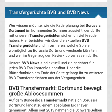
SpVgg
Transfergerüchte BVB und BVB News
Greuther
Wer wissen möchte, wie die Kaderplanung bei
Borussia
Fürth
Dortmund
im kommenden Sommer aussieht, der dürfte
mit unseren
Transfergerüchten
sicherlich viel Freude
Transfergerüchte
haben. Hier berichten wir über die aktuellen
BVB
Transfergerüchte
und informieren, welche Spieler
womöglich zu Borussia Dortmund wechseln könnten
SpVgg
und wer im Gegenzug den Revierklub verlassen dürfte.
Unsere
BVB News
sind aktuell und zielgerichtet für
Unterhaching
jeden BVB-Fan kostenlos abrufbar. Über die
Blätterfunktion am Ende der Seite gelangt Ihr zu weiteren
Transfergerüchte
BVB Transfergerüchten aus der Vergangenheit.
BVB Transfermarkt: Dortmund bewegt
SV
große Ablösesummen
Auf dem
Darmstadt
Bundesliga Transfermarkt
hat sich Borussia
Dortmund längst zu einem absoluten Big Player
gemausert. Allein seit 2013 nahmen die Schwarz-Gelben