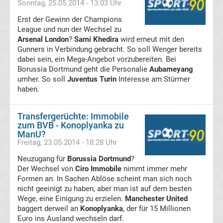
Sonntag, 25.05.2014 - 13:03 Uhr
Transfergerüchte
Erst der Gewinn der Champions
League und nun der Wechsel zu
RB
Arsenal London
?
Sami Khedira
wird erneut mit den
Gunners in Verbindung gebracht. So soll Wenger bereits
Leipzig
dabei sein, ein Mega-Angebot vorzubereiten. Bei
Borussia Dortmund geht die Personalie
Aubameyang
umher. So soll
Juventus Turin
Interesse am Stürmer
Transfergerüchte
haben.
Rot-
Transfergerüchte: Immobile
zum BVB - Konoplyanka zu
Weiss
ManU?
Freitag, 23.05.2014 - 18:28 Uhr
Essen
Neuzugang für
Borussia Dortmund
?
Der Wechsel von
Ciro Immobile
nimmt immer mehr
Formen an. In Sachen Ablöse scheint man sich noch
Transfergerüchte
nicht geeinigt zu haben, aber man ist auf dem besten
Wege, eine Einigung zu erzielen.
Manchester United
SC
baggert derweil an
Konoplyanka
, der für 15 Millionen
Euro ins Ausland wechseln darf.