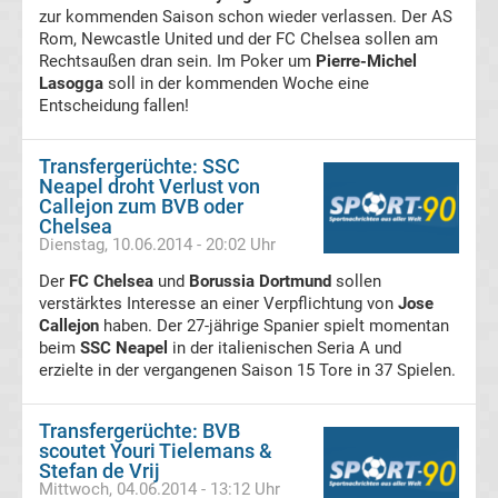
zur kommenden Saison schon wieder verlassen. Der AS
Transfergerüchte
Rom, Newcastle United und der FC Chelsea sollen am
Rechtsaußen dran sein. Im Poker um
Pierre-Michel
Lasogga
soll in der kommenden Woche eine
Hannover
Entscheidung fallen!
96
Transfergerüchte: SSC
Neapel droht Verlust von
Transfergerüchte
Callejon zum BVB oder
Chelsea
Dienstag, 10.06.2014 - 20:02 Uhr
Hertha
Der
FC Chelsea
und
Borussia Dortmund
sollen
verstärktes Interesse an einer Verpflichtung von
BSC
Jose
Callejon
haben. Der 27-jährige Spanier spielt momentan
beim
SSC Neapel
in der italienischen Seria A und
Transfergerüchte
erzielte in der vergangenen Saison 15 Tore in 37 Spielen.
Holstein
Transfergerüchte: BVB
scoutet Youri Tielemans &
Kiel
Stefan de Vrij
Mittwoch, 04.06.2014 - 13:12 Uhr