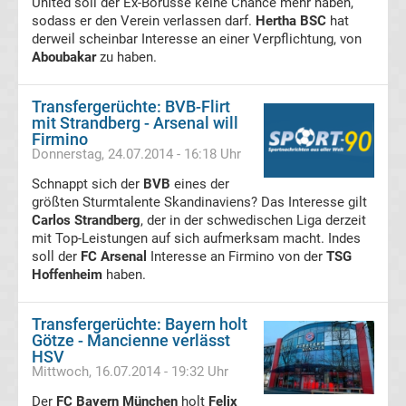
Mönchengladbach
United soll der Ex-Borusse keine Chance mehr haben,
sodass er den Verein verlassen darf.
Hertha BSC
hat
derweil scheinbar Interesse an einer Verpflichtung, von
Transfergerüchte
Aboubakar
zu haben.
Chemnitzer
Transfergerüchte: BVB-Flirt
mit Strandberg - Arsenal will
FC
Firmino
Donnerstag, 24.07.2014 - 16:18 Uhr
Transfergerüchte
Schnappt sich der
BVB
eines der
größten Sturmtalente Skandinaviens? Das Interesse gilt
Carlos Strandberg
, der in der schwedischen Liga derzeit
Dynamo
mit Top-Leistungen auf sich aufmerksam macht. Indes
soll der
FC Arsenal
Interesse an Firmino von der
TSG
Dresden
Hoffenheim
haben.
Transfergerüchte
Transfergerüchte: Bayern holt
Götze - Mancienne verlässt
HSV
Eintracht
Mittwoch, 16.07.2014 - 19:32 Uhr
Der
FC Bayern München
holt
Felix
Braunschweig