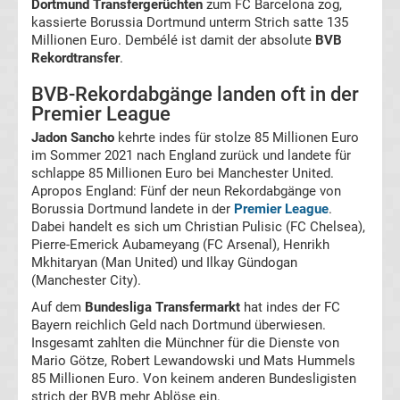
Dortmund Transfergerüchten
zum FC Barcelona zog,
kassierte Borussia Dortmund unterm Strich satte 135
VfB
Millionen Euro. Dembélé ist damit der absolute
BVB
Rekordtransfer
.
Stuttgart
BVB-Rekordabgänge landen oft in der
Premier League
Transfergerüchte
Jadon Sancho
kehrte indes für stolze 85 Millionen Euro
im Sommer 2021 nach England zurück und landete für
VfL
schlappe 85 Millionen Euro bei Manchester United.
Apropos England: Fünf der neun Rekordabgänge von
Borussia Dortmund landete in der
Premier League
.
Bochum
Dabei handelt es sich um Christian Pulisic (FC Chelsea),
Pierre-Emerick Aubameyang (FC Arsenal), Henrikh
Transfergerüchte
Mkhitaryan (Man United) und Ilkay Gündogan
(Manchester City).
VfL
Auf dem
Bundesliga Transfermarkt
hat indes der FC
Bayern reichlich Geld nach Dortmund überwiesen.
Insgesamt zahlten die Münchner für die Dienste von
Wolfsburg
Mario Götze, Robert Lewandowski und Mats Hummels
85 Millionen Euro. Von keinem anderen Bundesligisten
Transfergerüchte
strich der BVB mehr Ablöse ein.