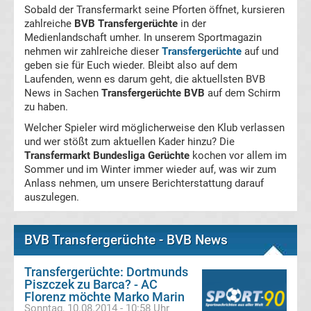
Sobald der Transfermarkt seine Pforten öffnet, kursieren
Magdeburg
zahlreiche
BVB Transfergerüchte
in der
Medienlandschaft umher. In unserem Sportmagazin
nehmen wir zahlreiche dieser
Transfergerüchte
auf und
Transfergerüchte
geben sie für Euch wieder. Bleibt also auf dem
Laufenden, wenn es darum geht, die aktuellsten BVB
1.
News in Sachen
Transfergerüchte BVB
auf dem Schirm
zu haben.
FC
Welcher Spieler wird möglicherweise den Klub verlassen
und wer stößt zum aktuellen Kader hinzu? Die
Nürnberg
Transfermarkt Bundesliga Gerüchte
kochen vor allem im
Sommer und im Winter immer wieder auf, was wir zum
Anlass nehmen, um unsere Berichterstattung darauf
Transfergerüchte
auszulegen.
1.
BVB Transfergerüchte - BVB News
FC
Transfergerüchte: Dortmunds
Piszczek zu Barca? - AC
Saarbrücken
Florenz möchte Marko Marin
Sonntag, 10.08.2014 - 10:58 Uhr