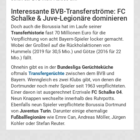
Interessante BVB-Transferströme: FC
Viktoria
Schalke & Juve-Legionäre dominieren
Doch auch die Borussia hat im Laufe seiner
Köln
Transferhistorie
fast 70 Millionen Euro für die
Verpflichtung von acht Bayern-Spieler locker gemacht.
Transfergerüchte
Wobei der Großteil auf die Rückholaktionen von
Hummels (2019 für 30,5 Mio.) und Götze (2016 für 22
Mio.) fällt.
Werder
Ohnehin gibt es in der
Bundesliga Gerüchteküche
Bremen
oftmals
Transfergerüchte
zwischen dem BVB und
Bayern. Wenngleich es zwei Klubs gibt, von denen die
Transfergerüchte
Dortmunder noch mehr Spieler seit 1963 verpflichteten.
Borussia
Einer davon ist ausgerechnet Erzrivale
FC Schalke 04
.
Dortmund
Neun Knappen wechselte innerhalb des Ruhrpotts.
Ebenfalls neun Spieler verpflichtete Borussia Dortmund
Transfergerüchte
von
Juventus Turin
. Darunter einige ehemalige
Fußballlegionäre
wie Emre Can, Andreas Möller, Jürgen
Kohler oder Stefan Reuter.
Transfermarkt