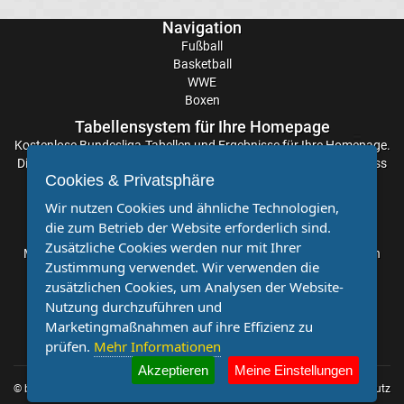
Bundesliga
Navigation
Fußball
Gerüchte
Basketball
WWE
Transfergerüchte
international
Boxen
Tabellensystem für Ihre Homepage
Transfergerüchte
Kostenlose
Bundesliga-Tabellen
und Ergebnisse für Ihre Homepage.
Die Aktualisierung der Ergebnisse erfolgt alle paar Minuten, sodass
Cookies & Privatsphäre
Sie stets auf dem Laufenden sind. Einfache und schnelle
Deutschland
Einbindung.
Wir nutzen Cookies und ähnliche Technologien,
die zum Betrieb der Website erforderlich sind.
Transfergerüchte
Partnervereine
Zusätzliche Cookies werden nur mit Ihrer
Möchten Sie, dass auch Ihr Verein mehr Beachtung findet? Dann
Zustimmung verwendet. Wir verwenden die
sind Sie bei uns genau richtig. Wir suchen Ihren Verein für eine
England
zusätzlichen Cookies, um Analysen der Website-
kostenlose Kooperation. Veröffentlichen Sie Ihre Spielberichte,
Nutzung durchzuführen und
Sportnachrichten und Aufrufe bei uns!
Transfergerüchte
Marketingmaßnahmen auf ihre Effizienz zu
prüfen.
Mehr Informationen
Italien
Akzeptieren
Meine Einstellungen
© by
Impressum
|
Datenschutz