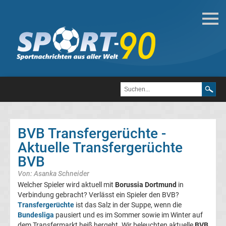
Deutsche
Transfergerüchte
Transfergerüchte
1.
FC
BVB Transfergerüchte -
Aktuelle Transfergerüchte
Heidenheim
BVB
1846
Von: Asanka Schneider
Welcher Spieler wird aktuell mit
Borussia Dortmund
in
Transfergerüchte
Verbindung gebracht? Verlässt ein Spieler den BVB?
Transfergerüchte
ist das Salz in der Suppe, wenn die
Bundesliga
pausiert und es im Sommer sowie im Winter auf
1.
dem Transfermarkt heiß hergeht. Wir beleuchten aktuelle
BVB