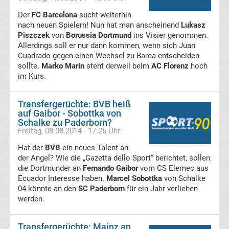
Transfergerüchte
Der
FC Barcelona
sucht weiterhin
nach neuen Spielern! Nun hat man anscheinend
Lukasz
Piszczek
1.
von
Borussia Dortmund
ins Visier genommen.
Allerdings soll er nur dann kommen, wenn sich Juan
Cuadrado gegen einen Wechsel zu Barca entscheiden
FC
sollte.
Marko Marin
steht derweil beim
AC Florenz
hoch
im Kurs.
Union
Transfergerüchte: BVB heiß
Berlin
auf Gaibor - Sobottka von
Schalke zu Paderborn?
Freitag, 08.08.2014 - 17:26 Uhr
Transfergerüchte
Hat der
BVB
ein neues Talent an
der Angel? Wie die „Gazetta dello Sport“ berichtet, sollen
1.
die Dortmunder an
Fernando Gaibor
vom CS Elemec aus
Ecuador Interesse haben.
Marcel Sobottka
von Schalke
FSV
04 könnte an den
SC Paderborn
für ein Jahr verliehen
werden.
Mainz
Transfergerüchte: Mainz an