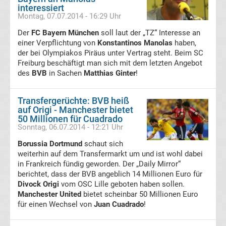
interessiert
Montag, 07.07.2014 - 16:29 Uhr
Transfergerüchte
Der
FC Bayern München
soll laut der „TZ“ Interesse an
einer Verpflichtung von
Konstantinos Manolas
haben,
FC
der bei Olympiakos Piräus unter Vertrag steht. Beim SC
Freiburg beschäftigt man sich mit dem letzten Angebot
Erzgebirge
des
BVB
in Sachen
Matthias Ginter
!
Aue
Transfergerüchte: BVB heiß
auf Origi - Manchester bietet
50 Millionen für Cuadrado
Transfergerüchte
Sonntag, 06.07.2014 - 12:21 Uhr
Borussia Dortmund
schaut sich
FC
weiterhin auf dem Transfermarkt um und ist wohl dabei
in Frankreich fündig geworden. Der „Daily Mirror“
Hansa
berichtet, dass der BVB angeblich 14 Millionen Euro für
Divock Origi
vom OSC Lille geboten haben sollen.
Manchester United
Rostock
bietet scheinbar 50 Millionen Euro
für einen Wechsel von
Juan Cuadrado
!
Transfergerüchte