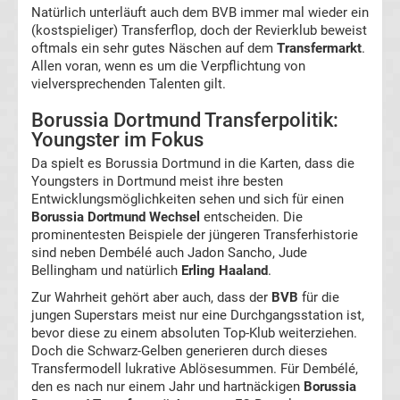
Natürlich unterläuft auch dem BVB immer mal wieder ein
(kostspieliger) Transferflop, doch der Revierklub beweist
Hoffenheim
oftmals ein sehr gutes Näschen auf dem
Transfermarkt
.
Allen voran, wenn es um die Verpflichtung von
vielversprechenden Talenten gilt.
Transfergerüchte
Borussia Dortmund Transferpolitik:
TSV
Youngster im Fokus
Da spielt es Borussia Dortmund in die Karten, dass die
1860
Youngsters in Dortmund meist ihre besten
Entwicklungsmöglichkeiten sehen und sich für einen
München
Borussia Dortmund Wechsel
entscheiden. Die
prominentesten Beispiele der jüngeren Transferhistorie
sind neben Dembélé auch Jadon Sancho, Jude
Transfergerüchte
Bellingham und natürlich
Erling Haaland
.
Zur Wahrheit gehört aber auch, dass der
BVB
für die
VfB
jungen Superstars meist nur eine Durchgangsstation ist,
bevor diese zu einem absoluten Top-Klub weiterziehen.
Oldenburg
Doch die Schwarz-Gelben generieren durch dieses
Transfermodell lukrative Ablösesummen. Für Dembélé,
den es nach nur einem Jahr und hartnäckigen
Borussia
Transfergerüchte