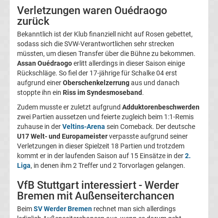
Verletzungen waren Ouédraogo
Magdeburg
zurück
Bekanntlich ist der Klub finanziell nicht auf Rosen gebettet,
Transfergerüchte
sodass sich die SVW-Verantwortlichen sehr strecken
müssten, um diesen Transfer über die Bühne zu bekommen.
1.
Assan Ouédraogo
erlitt allerdings in dieser Saison einige
Rückschläge. So fiel der 17-jährige für Schalke 04 erst
aufgrund einer
Oberschenkelzerrung
aus und danach
FC
stoppte ihn ein
Riss im Syndesmoseband
.
Zudem musste er zuletzt aufgrund
Adduktorenbeschwerden
Nürnberg
zwei Partien aussetzen und feierte zugleich beim 1:1-Remis
zuhause in der
Veltins-Arena
sein Comeback. Der deutsche
Transfergerüchte
U17 Welt- und Europameister
verpasste aufgrund seiner
Verletzungen in dieser Spielzeit 18 Partien und trotzdem
kommt er in der laufenden Saison auf 15 Einsätze in der
2.
1.
Liga
, in denen ihm 2 Treffer und 2 Torvorlagen gelangen.
FC
VfB Stuttgart interessiert - Werder
Bremen mit Außenseiterchancen
Saarbrücken
Beim
SV Werder Bremen
rechnet man sich allerdings