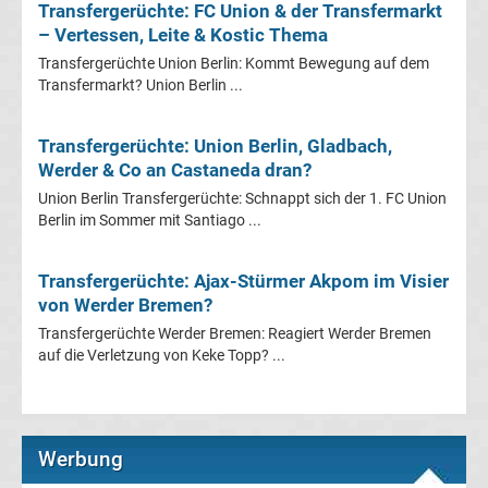
Mönchengladbach
Transfergerüchte: FC Union & der Transfermarkt
– Vertessen, Leite & Kostic Thema
Transfergerüchte
Transfergerüchte Union Berlin: Kommt Bewegung auf dem
Transfermarkt? Union Berlin ...
Chemnitzer
Transfergerüchte: Union Berlin, Gladbach,
FC
Werder & Co an Castaneda dran?
Union Berlin Transfergerüchte: Schnappt sich der 1. FC Union
Transfergerüchte
Berlin im Sommer mit Santiago ...
Dynamo
Transfergerüchte: Ajax-Stürmer Akpom im Visier
von Werder Bremen?
Dresden
Transfergerüchte Werder Bremen: Reagiert Werder Bremen
auf die Verletzung von Keke Topp? ...
Transfergerüchte
Eintracht
Werbung
Braunschweig