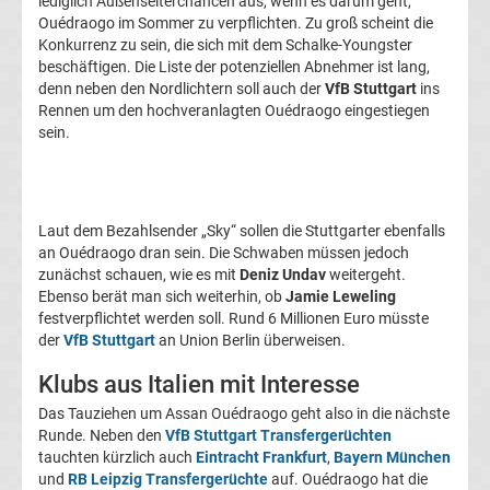
lediglich Außenseiterchancen aus, wenn es darum geht,
Transfergerüchte
Ouédraogo im Sommer zu verpflichten. Zu groß scheint die
Konkurrenz zu sein, die sich mit dem Schalke-Youngster
beschäftigen. Die Liste der potenziellen Abnehmer ist lang,
1.
denn neben den Nordlichtern soll auch der
VfB Stuttgart
ins
Rennen um den hochveranlagten Ouédraogo eingestiegen
FC
sein.
Union
Laut dem Bezahlsender „Sky“ sollen die Stuttgarter ebenfalls
Berlin
an Ouédraogo dran sein. Die Schwaben müssen jedoch
zunächst schauen, wie es mit
Deniz Undav
weitergeht.
Transfergerüchte
Ebenso berät man sich weiterhin, ob
Jamie Leweling
festverpflichtet werden soll. Rund 6 Millionen Euro müsste
der
VfB Stuttgart
an Union Berlin überweisen.
1.
Klubs aus Italien mit Interesse
FSV
Das Tauziehen um Assan Ouédraogo geht also in die nächste
Runde. Neben den
VfB Stuttgart Transfergerüchten
Mainz
tauchten kürzlich auch
Eintracht Frankfurt
,
Bayern München
und
RB Leipzig Transfergerüchte
auf. Ouédraogo hat die