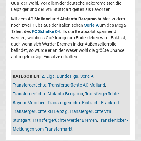
05
Qual der Wahl. Vor allem der deutsche Rekordmeister, die
Leipziger und der VfB Stuttgart gelten als Favoriten.
Mit dem
AC Mailand
und
Atalanta Bergamo
buhlen zudem
Transfergerüchte
noch zwei Klubs aus der italienischen
Serie A
um das Mega-
Talent des
FC Schalke 04
. Es dürfte absolut spannend
Alemannia
werden, wohin es Ouédraogo am Ende ziehen wird. Fakt ist,
auch wenn sich Werder Bremen in der Außenseiterrolle
Aachen
befindet, so würde er an der Weser wohl die größte Chance
auf regelmäßige Einsätze erhalten.
Transfergerüchte
KATEGORIEN:
2. Liga
,
Bundesliga
,
Serie A
,
Arminia
Transfergerüchte
,
Transfergerüchte AC Mailand
,
Transfergerüchte Atalanta Bergamo
,
Transfergerüchte
Bielefeld
Bayern München
,
Transfergerüchte Eintracht Frankfurt
,
Transfergerüchte RB Leipzig
,
Transfergerüchte VfB
Transfergerüchte
Stuttgart
,
Transfergerüchte Werder Bremen
,
Transferticker -
Bayer
Meldungen vom Transfermarkt