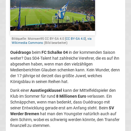
FC
Kaiserslautern
Transfergerüchte
Bildquelle: Moinsen95 CC BY-SA 4.0 [
CC BY-SA 4.0
],
via
Wikimedia Commons
(Bild bearbeitet)
Ouédraogo
beim
FC Schalke 04
in der kommenden Saison
1.
weiter? Das S04-Talent hat zahlreiche Verehrer, die es auf ihn
abgesehen haben, wenn man den vielzähligen
FC
Medienberichten Glauben schenken kann. Kein Wunder, denn
der 17-jährige ist derzeit das größte Juwel, welches
Köln
Königsblau in seinen Reihen hat.
Dank einer
Ausstiegsklausel
kann der Mittelfeldspieler den
Transfergerüchte
Klub im Sommer für rund
8 Millionen Euro
verlassen. Ein
Schnäppchen, wenn man bedenkt, dass Ouédraogo mit
seiner Entwicklung gerade erst am Anfang steht. Beim
SV
1.
Werder Bremen
hat man den Youngster natürlich auch auf
dem Schirm, wobei es schwierig werden könnte, den Transfer
FC
finanziell zu stemmen.