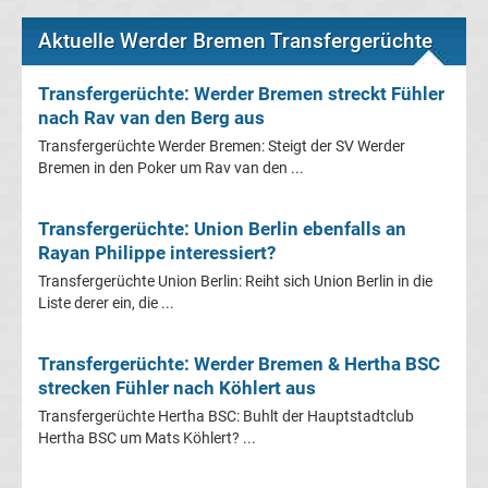
Leverkusen
Aktuelle Werder Bremen Transfergerüchte
Transfergerüchte
Transfergerüchte: Werder Bremen streckt Fühler
Bayern
nach Rav van den Berg aus
Transfergerüchte Werder Bremen: Steigt der SV Werder
München
Bremen in den Poker um Rav van den ...
Transfergerüchte
Transfergerüchte: Union Berlin ebenfalls an
Rayan Philippe interessiert?
Borussia
Transfergerüchte Union Berlin: Reiht sich Union Berlin in die
Liste derer ein, die ...
Dortmund
Transfergerüchte: Werder Bremen & Hertha BSC
Transfergerüchte
strecken Fühler nach Köhlert aus
Transfergerüchte Hertha BSC: Buhlt der Hauptstadtclub
Borussia
Hertha BSC um Mats Köhlert? ...