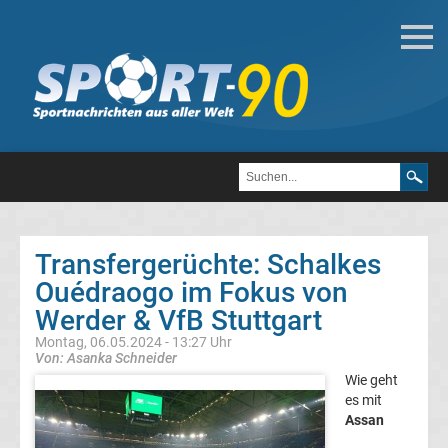
Deutsche
Transfergerüchte
Transfergerüchte
1.
FC
Transfergerüchte: Schalkes
Ouédraogo im Fokus von
Heidenheim
Werder & VfB Stuttgart
1846
Montag, 06.05.2024 - 13:27 Uhr
Von: Asanka Schneider
Wie geht
Transfergerüchte
es mit
Assan
1.