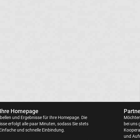
 Ihre Homepage
Partne
bellen
und Ergebnisse für Ihre Homepage. Die
Möchten 
sse erfolgt alle paar Minuten, sodass Sie stets
bei uns 
Einfache und schnelle Einbindung.
Kooperat
und Aufr