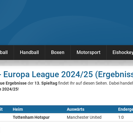
ball
Handball
Boxen
Motorsport
Eishocke
 - Europa League 2024/25 (Ergebnis
ue Ergebnisse
der
13. Spieltag
findet Ihr auf diesen Seiten. Dabei handel
n 2024/25
!
it
Heim
Auswärts
Enderg
Tottenham Hotspur
Manchester United
1:0