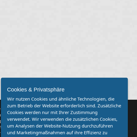
Cookies & Privatsphäre
Wir nutzen Cookies und ähnliche Technologien, die
zum Betrieb der Website erforderlich sind. Zusätzliche
rvereine
Cookies werden nur mit Ihrer Zustimmung
Sie, dass auch Ihr Verein mehr Beachtung findet? Dann sind Sie
verwendet. Wir verwenden die zusätzlichen Cookies,
genau richtig. Wir suchen Ihren Verein für eine kostenlose
um Analysen der Website-Nutzung durchzuführen
ion. Veröffentlichen Sie Ihre Spielberichte, Sportnachrichten
und Marketingmaßnahmen auf ihre Effizienz zu
ufe bei uns!