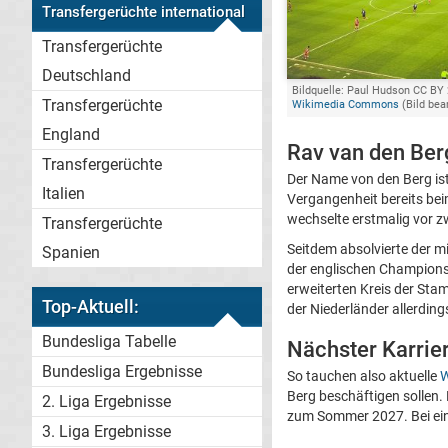
Transfergerüchte international
Transfergerüchte
Deutschland
Bildquelle: Paul Hudson CC BY 2
Transfergerüchte
Wikimedia Commons
(Bild bea
England
Rav van den Ber
Transfergerüchte
Der Name von den Berg ist
Italien
Vergangenheit bereits be
wechselte erstmalig vor z
Transfergerüchte
Seitdem absolvierte der mi
Spanien
der englischen Championsh
erweiterten Kreis der Stam
Top-Aktuell:
der Niederländer allerding
Bundesliga Tabelle
Nächster Karrier
Bundesliga Ergebnisse
So tauchen also aktuelle
W
Berg beschäftigen sollen. 
2. Liga Ergebnisse
zum Sommer 2027. Bei e
3. Liga Ergebnisse