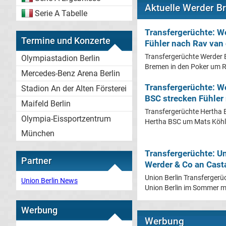
Aktuelle Werder B
Serie A Tabelle
Transfergerüchte: W
Termine und Konzerte
Fühler nach Rav van
Transfergerüchte Werder 
Olympiastadion Berlin
Bremen in den Poker um Ra
Mercedes-Benz Arena Berlin
Transfergerüchte: W
Stadion An der Alten Försterei
BSC strecken Fühler
Maifeld Berlin
Transfergerüchte Hertha 
Olympia-Eissportzentrum
Hertha BSC um Mats Köhle
München
Transfergerüchte: Un
Partner
Werder & Co an Cast
Union Berlin Transfergerü
Union Berlin News
Union Berlin im Sommer mi
Werbung
Werbung