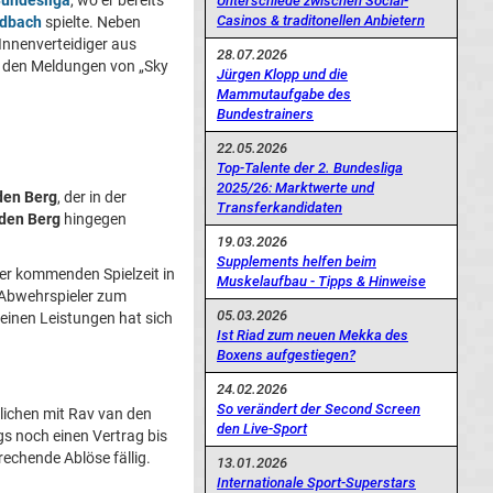
undesliga
, wo er bereits
Unterschiede zwischen Social-
Casinos & traditonellen Anbietern
adbach
spielte. Neben
Innenverteidiger aus
28.07.2026
 den Meldungen von „Sky
Jürgen Klopp und die
Mammutaufgabe des
Bundestrainers
22.05.2026
Top-Talente der 2. Bundesliga
2025/26: Marktwerte und
den Berg
, der in der
Transferkandidaten
den Berg
hingegen
19.03.2026
Supplements helfen beim
 der kommenden Spielzeit in
Muskelaufbau - Tipps & Hinweise
r Abwehrspieler zum
05.03.2026
seinen Leistungen hat sich
Ist Riad zum neuen Mekka des
Boxens aufgestiegen?
24.02.2026
So verändert der Second Screen
lichen mit Rav van den
den Live-Sport
gs noch einen Vertrag bis
rechende Ablöse fällig.
13.01.2026
Internationale Sport-Superstars