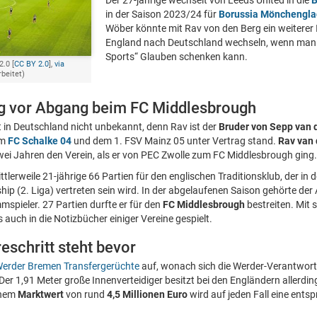
Der 27-jährige wechselt von Leeds United in die
B
in der Saison 2023/24 für
Borussia Mönchengl
Wöber könnte mit Rav von den Berg ein weiterer 
England nach Deutschland wechseln, wenn man
Sports“ Glauben schenken kann.
.0 [
CC BY 2.0
],
via
rbeitet)
g vor Abgang beim FC Middlesbrough
 in Deutschland nicht unbekannt, denn Rav ist der
Bruder von Sepp van 
im
FC Schalke 04
und dem 1. FSV Mainz 05 unter Vertrag stand.
Rav van 
wei Jahren den Verein, als er von PEC Zwolle zum FC Middlesbrough ging.
ttlerweile 21-jährige 66 Partien für den englischen Traditionsklub, der in
ip (2. Liga) vertreten sein wird. In der abgelaufenen Saison gehörte de
mspieler. 27 Partien durfte er für den
FC Middlesbrough
bestreiten. Mit 
s auch in die Notizbücher einiger Vereine gespielt.
eschritt steht bevor
erder Bremen Transfergerüchte
auf, wonach sich die Werder-Verantwort
Der 1,91 Meter große Innenverteidiger besitzt bei den Engländern allerdin
inem
Marktwert
von rund
4,5 Millionen Euro
wird auf jeden Fall eine entsp