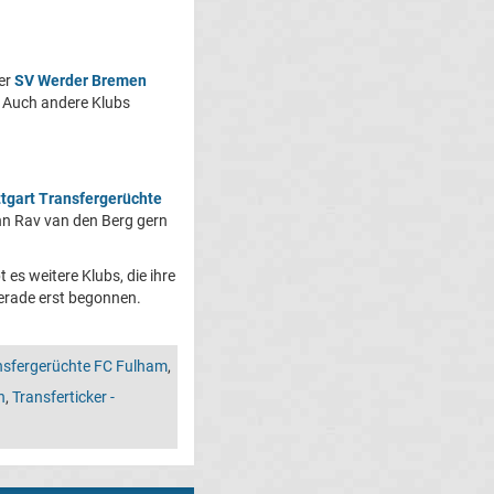
der
SV Werder Bremen
 Auch andere Klubs
ttgart Transfergerüchte
enn Rav van den Berg gern
t es weitere Klubs, die ihre
erade erst begonnen.
nsfergerüchte FC Fulham
,
n
,
Transferticker -