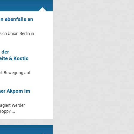
in ebenfalls an
sich Union Berlin in
 der
eite & Kostic
mmt Bewegung auf
rmer Akpom im
agiert Werder
Topp? ...