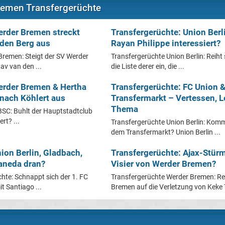
remen Transfergerüchte
erder Bremen streckt
Transfergerüchte: Union Berl
 den Berg aus
Rayan Philippe interessiert?
Bremen: Steigt der SV Werder
Transfergerüchte Union Berlin: Reiht 
v van den ...
die Liste derer ein, die ...
erder Bremen & Hertha
Transfergerüchte: FC Union &
 nach Köhlert aus
Transfermarkt – Vertessen, L
Thema
BSC: Buhlt der Hauptstadtclub
rt? ...
Transfergerüchte Union Berlin: Ko
dem Transfermarkt? Union Berlin ...
ion Berlin, Gladbach,
Transfergerüchte: Ajax-Stü
aneda dran?
Visier von Werder Bremen?
chte: Schnappt sich der 1. FC
Transfergerüchte Werder Bremen: Re
t Santiago ...
Bremen auf die Verletzung von Keke 