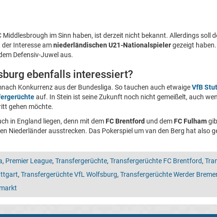
Middlesbrough im Sinn haben, ist derzeit nicht bekannt. Allerdings soll 
n, der Interesse am
niederländischen U21-Nationalspieler
gezeigt haben.
 dem Defensiv-Juwel aus.
sburg ebenfalls interessiert?
mnach Konkurrenz aus der Bundesliga. So tauchen auch etwaige
VfB Stu
fergerüchte
auf. In Stein ist seine Zukunft noch nicht gemeißelt, auch w
ritt gehen möchte.
ch in England liegen, denn mit dem
FC Brentford
und dem
FC Fulham
gib
en Niederländer ausstrecken. Das Pokerspiel um van den Berg hat also g
a
,
Premier League
,
Transfergerüchte
,
Transfergerüchte FC Brentford
,
Tra
ttgart
,
Transfergerüchte VfL Wolfsburg
,
Transfergerüchte Werder Breme
markt