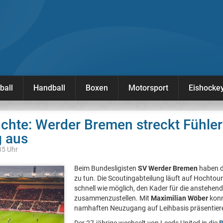
ball
Handball
Boxen
Motorsport
Eishocke
chte: Werder Bremen streckt Fühle
g aus
35 Uhr
Beim Bundesligisten
SV Werder Bremen
haben d
zu tun. Die Scoutingabteilung läuft auf Hochtou
schnell wie möglich, den Kader für die anstehen
zusammenzustellen. Mit
Maximilian Wöber
konn
namhaften Neuzugang auf Leihbasis präsentier