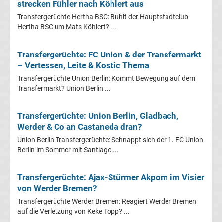
Mönchengladbach
strecken Fühler nach Köhlert aus
Transfergerüchte Hertha BSC: Buhlt der Hauptstadtclub
Transfergerüchte
Hertha BSC um Mats Köhlert? ...
Chemnitzer
Transfergerüchte: FC Union & der Transfermarkt
– Vertessen, Leite & Kostic Thema
FC
Transfergerüchte Union Berlin: Kommt Bewegung auf dem
Transfermarkt? Union Berlin ...
Transfergerüchte
Transfergerüchte: Union Berlin, Gladbach,
Dynamo
Werder & Co an Castaneda dran?
Union Berlin Transfergerüchte: Schnappt sich der 1. FC Union
Dresden
Berlin im Sommer mit Santiago ...
Transfergerüchte
Transfergerüchte: Ajax-Stürmer Akpom im Visier
von Werder Bremen?
Eintracht
Transfergerüchte Werder Bremen: Reagiert Werder Bremen
auf die Verletzung von Keke Topp? ...
Braunschweig