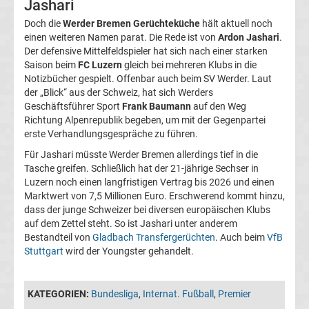
Jashari
05
Doch die
Werder Bremen Gerüchteküche
hält aktuell noch
einen weiteren Namen parat. Die Rede ist von
Ardon Jashari
.
Transfergerüchte
Der defensive Mittelfeldspieler hat sich nach einer starken
Saison beim
FC Luzern
gleich bei mehreren Klubs in die
Alemannia
Notizbücher gespielt. Offenbar auch beim SV Werder. Laut
der „Blick“ aus der Schweiz, hat sich Werders
Geschäftsführer Sport
Frank Baumann
auf den Weg
Aachen
Richtung Alpenrepublik begeben, um mit der Gegenpartei
erste Verhandlungsgespräche zu führen.
Transfergerüchte
Für Jashari müsste Werder Bremen allerdings tief in die
Tasche greifen. Schließlich hat der 21-jährige Sechser in
Arminia
Luzern noch einen langfristigen Vertrag bis 2026 und einen
Marktwert von 7,5 Millionen Euro. Erschwerend kommt hinzu,
dass der junge Schweizer bei diversen europäischen Klubs
Bielefeld
auf dem Zettel steht. So ist Jashari unter anderem
Bestandteil von
Gladbach Transfergerüchten
. Auch beim
VfB
Transfergerüchte
Stuttgart
wird der Youngster gehandelt.
Bayer
KATEGORIEN:
Bundesliga
,
Internat. Fußball
,
Premier