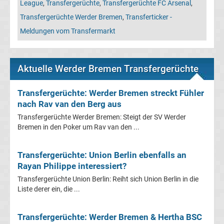
Leverkusen
League
,
Transfergerüchte
,
Transfergerüchte FC Arsenal
,
Transfergerüchte Werder Bremen
,
Transferticker -
Transfergerüchte
Meldungen vom Transfermarkt
Bayern
Aktuelle Werder Bremen Transfergerüchte
München
Transfergerüchte: Werder Bremen streckt Fühler
Transfergerüchte
nach Rav van den Berg aus
Transfergerüchte Werder Bremen: Steigt der SV Werder
Borussia
Bremen in den Poker um Rav van den ...
Dortmund
Transfergerüchte: Union Berlin ebenfalls an
Rayan Philippe interessiert?
Transfergerüchte
Transfergerüchte Union Berlin: Reiht sich Union Berlin in die
Liste derer ein, die ...
Borussia
Transfergerüchte: Werder Bremen & Hertha BSC