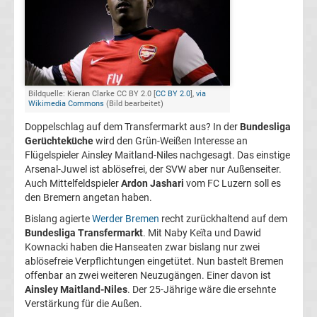
FC
Kaiserslautern
Transfergerüchte
Bildquelle: Kieran Clarke CC BY 2.0 [
CC BY 2.0
],
via
Wikimedia Commons
(Bild bearbeitet)
Doppelschlag auf dem Transfermarkt aus? In der
Bundesliga
1.
Gerüchteküche
wird den Grün-Weißen Interesse an
Flügelspieler Ainsley Maitland-Niles nachgesagt. Das einstige
FC
Arsenal-Juwel ist ablösefrei, der SVW aber nur Außenseiter.
Auch Mittelfeldspieler
Ardon Jashari
vom FC Luzern soll es
Köln
den Bremern angetan haben.
Bislang agierte
Werder Bremen
recht zurückhaltend auf dem
Transfergerüchte
Bundesliga Transfermarkt
. Mit Naby Keïta und Dawid
Kownacki haben die Hanseaten zwar bislang nur zwei
ablösefreie Verpflichtungen eingetütet. Nun bastelt Bremen
1.
offenbar an zwei weiteren Neuzugängen. Einer davon ist
Ainsley Maitland-Niles
. Der 25-Jährige wäre die ersehnte
FC
Verstärkung für die Außen.