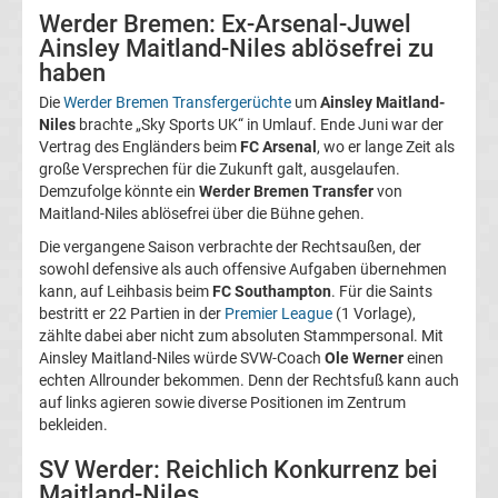
Werder Bremen: Ex-Arsenal-Juwel
Magdeburg
Ainsley Maitland-Niles ablösefrei zu
haben
Transfergerüchte
Die
Werder Bremen Transfergerüchte
um
Ainsley Maitland-
Niles
brachte „Sky Sports UK“ in Umlauf. Ende Juni war der
1.
Vertrag des Engländers beim
FC Arsenal
, wo er lange Zeit als
große Versprechen für die Zukunft galt, ausgelaufen.
Demzufolge könnte ein
Werder Bremen Transfer
von
FC
Maitland-Niles ablösefrei über die Bühne gehen.
Nürnberg
Die vergangene Saison verbrachte der Rechtsaußen, der
sowohl defensive als auch offensive Aufgaben übernehmen
kann, auf Leihbasis beim
FC Southampton
. Für die Saints
Transfergerüchte
bestritt er 22 Partien in der
Premier League
(1 Vorlage),
zählte dabei aber nicht zum absoluten Stammpersonal. Mit
1.
Ainsley Maitland-Niles würde SVW-Coach
Ole Werner
einen
echten Allrounder bekommen. Denn der Rechtsfuß kann auch
auf links agieren sowie diverse Positionen im Zentrum
FC
bekleiden.
Saarbrücken
SV Werder: Reichlich Konkurrenz bei
Maitland-Niles