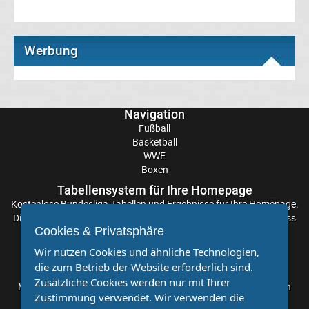
Transfergerüchte
Werbung
Eintracht
Frankfurt
Navigation
Fußball
Transfergerüchte
Basketball
WWE
Energie
Boxen
Tabellensystem für Ihre Homepage
Cottbus
Kostenlose
Bundesliga-Tabellen
und Ergebnisse für Ihre Homepage.
Die Aktualisierung der Ergebnisse erfolgt alle paar Minuten, sodass
Cookies & Privatsphäre
Sie stets auf dem Laufenden sind. Einfache und schnelle
Transfergerüchte
Einbindung.
Wir nutzen Cookies und ähnliche Technologien,
die zum Betrieb der Website erforderlich sind.
FC
Partnervereine
Zusätzliche Cookies werden nur mit Ihrer
Möchten Sie, dass auch Ihr Verein mehr Beachtung findet? Dann
Zustimmung verwendet. Wir verwenden die
sind Sie bei uns genau richtig. Wir suchen Ihren Verein für eine
Augsburg