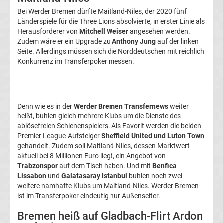
Transfergerüchte
Bei Werder Bremen dürfte Maitland-Niles, der 2020 fünf
Länderspiele für die Three Lions absolvierte, in erster Linie als
Herausforderer von
Mitchell Weiser
angesehen werden.
1.
Zudem wäre er ein Upgrade zu
Anthony Jung
auf der linken
Seite. Allerdings müssen sich die Norddeutschen mit reichlich
FC
Konkurrenz im Transferpoker messen.
Union
Berlin
Denn wie es in der
Werder Bremen Transfernews
weiter
heißt, buhlen gleich mehrere Klubs um die Dienste des
ablösefreien Schienenspielers. Als Favorit werden die beiden
Transfergerüchte
Premier League-Aufsteiger
Sheffield United und Luton Town
gehandelt. Zudem soll Maitland-Niles, dessen Marktwert
1.
aktuell bei 8 Millionen Euro liegt, ein Angebot von
Trabzonspor
auf dem Tisch haben. Und mit
Benfica
Lissabon
und
Galatasaray Istanbul
buhlen noch zwei
FSV
weitere namhafte Klubs um Maitland-Niles. Werder Bremen
ist im Transferpoker eindeutig nur Außenseiter.
Mainz
Bremen heiß auf Gladbach-Flirt Ardon