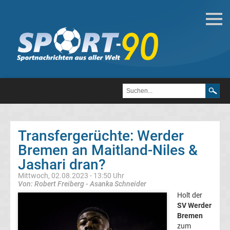
Deutsche
Transfergerüchte
Transfergerüchte
1.
FC
Transfergerüchte: Werder
Bremen an Maitland-Niles &
Heidenheim
Jashari dran?
1846
Mittwoch, 02.08.2023 - 13:50 Uhr
Von: Robert Freiberg - Asanka Schneider
Holt der
Transfergerüchte
SV Werder
Bremen
1.
zum