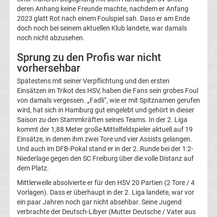
Mönchengladbach
deren Anhang keine Freunde machte, nachdem er Anfang
2023 glatt Rot nach einem Foulspiel sah. Dass er am Ende
Transfergerüchte
doch noch bei seinem aktuellen Klub landete, war damals
noch nicht abzusehen.
Chemnitzer
Sprung zu den Profis war nicht
vorhersehbar
FC
Spätestens mit seiner Verpflichtung und den ersten
Einsätzen im Trikot des HSV, haben die Fans sein grobes Foul
Transfergerüchte
von damals vergessen. „Fadli“, wie er mit Spitznamen gerufen
wird, hat sich in Hamburg gut eingelebt und gehört in dieser
Saison zu den Stammkräften seines Teams. In der 2. Liga
Dynamo
kommt der 1,88 Meter große Mittelfeldspieler aktuell auf 19
Einsätze, in denen ihm zwei Tore und vier Assists gelangen.
Dresden
Und auch im DFB-Pokal stand er in der 2. Runde bei der 1:2-
Niederlage gegen den SC Freiburg über die volle Distanz auf
dem Platz.
Transfergerüchte
Mittlerweile absolvierte er für den HSV 20 Partien (2 Tore / 4
Eintracht
Vorlagen). Dass er überhaupt in der 2. Liga landete, war vor
ein paar Jahren noch gar nicht absehbar. Seine Jugend
verbrachte der Deutsch-Libyer (Mutter Deutsche / Vater aus
Braunschweig