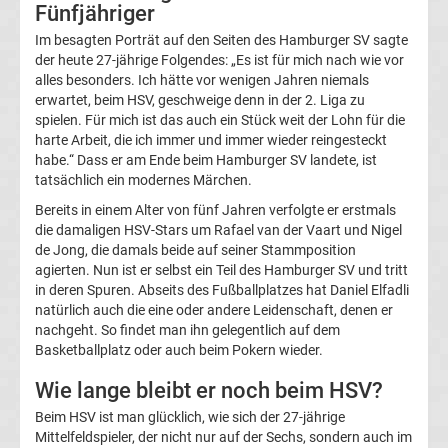
Fünfjähriger
FC
Im besagten Porträt auf den Seiten des Hamburger SV sagte
der heute 27-jährige Folgendes: „Es ist für mich nach wie vor
alles besonders. Ich hätte vor wenigen Jahren niemals
St.
erwartet, beim HSV, geschweige denn in der 2. Liga zu
spielen. Für mich ist das auch ein Stück weit der Lohn für die
Pauli
harte Arbeit, die ich immer und immer wieder reingesteckt
habe.“ Dass er am Ende beim Hamburger SV landete, ist
tatsächlich ein modernes Märchen.
Transfergerüchte
Bereits in einem Alter von fünf Jahren verfolgte er erstmals
die damaligen HSV-Stars um Rafael van der Vaart und Nigel
Fortuna
de Jong, die damals beide auf seiner Stammposition
agierten. Nun ist er selbst ein Teil des Hamburger SV und tritt
Düsseldorf
in deren Spuren. Abseits des Fußballplatzes hat Daniel Elfadli
natürlich auch die eine oder andere Leidenschaft, denen er
nachgeht. So findet man ihn gelegentlich auf dem
Transfergerüchte
Basketballplatz oder auch beim Pokern wieder.
FSV
Wie lange bleibt er noch beim HSV?
Beim HSV ist man glücklich, wie sich der 27-jährige
Frankfurt
Mittelfeldspieler, der nicht nur auf der Sechs, sondern auch im