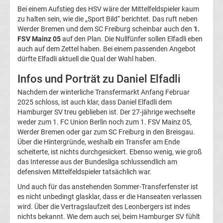
05
Bei einem Aufstieg des HSV wäre der Mittelfeldspieler kaum
zu halten sein, wie die „Sport Bild“ berichtet. Das ruft neben
Werder Bremen und dem SC Freiburg scheinbar auch den
1.
Transfergerüchte
FSV Mainz 05
auf den Plan. Die Nullfünfer sollen Elfadli eben
auch auf dem Zettel haben. Bei einem passenden Angebot
Alemannia
dürfte Elfadli aktuell die Qual der Wahl haben.
Infos und Porträt zu Daniel Elfadli
Aachen
Nachdem der winterliche Transfermarkt Anfang Februar
2025 schloss, ist auch klar, dass Daniel Elfadli dem
Transfergerüchte
Hamburger SV treu geblieben ist. Der 27-jährige wechselte
weder zum 1. FC Union Berlin noch zum 1. FSV Mainz 05,
Arminia
Werder Bremen oder gar zum SC Freiburg in den Breisgau.
Über die Hintergründe, weshalb ein Transfer am Ende
Bielefeld
scheiterte, ist nichts durchgesickert. Ebenso wenig, wie groß
das Interesse aus der Bundesliga schlussendlich am
defensiven Mittelfeldspieler tatsächlich war.
Transfergerüchte
Und auch für das anstehenden Sommer-Transferfenster ist
es nicht unbedingt glasklar, dass er die Hanseaten verlassen
Bayer
wird. Über die Vertragslaufzeit des Leonbergers ist indes
nichts bekannt. Wie dem auch sei, beim Hamburger SV fühlt