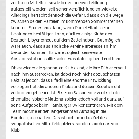
zentralen Mittelfeld sowie in der Innenverteidigung
aufgestellt werden, seit seiner Verpflichtung entwickelte.
Transfergerüchte
Allerdings herrscht dennoch die Gefahr, dass sich die Wege
zwischen beiden Parteien im kommenden Sommer trennen
FSV
könnten. Spätestens dann, wenn Daniel Elfadli seine
Leistungen bestätigen kann, dürften einige Klubs den
Zwickau
Deutsch-Libyer erneut auf dem Zettel haben. Gut möglich
wäre auch, dass ausländische Vereine Interesse an ihm
bekunden könnten. Es wäre zugleich seine erste
Transfergerüchte
Auslandsstation, sollte sich etwas dahin gehend eröffnen.
Ob es wieder die genannten Klubs sind, die ihre Fühler erneut
Hallescher
nach ihm ausstrecken, ist dabei noch nicht abzuschätzen.
Fakt ist jedoch, dass Elfadli eine enorme Entwicklung
FC
vollzogen hat, die anderen Klubs und dessen Scouts nicht
verborgen geblieben ist. Bis zum Saisonende wird sich der
ehemalige lybische Nationalspieler jedoch voll und ganz auf
Transfergerüchte
seine Aufgabe beim Hamburger SV konzentrieren. Mit dem
Team möchte er den langersehnten Aufstieg in die
Hamburger
Bundesliga schaffen. Das ist nicht nur das Ziel des
sympathischen Mittelfeldspielers, sondern auch das vom
Klub.
SV