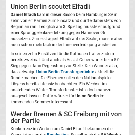
Union Berlin scoutet Elfadli
Magdeburg
Daniel Elfadli
kam in dieser Saison beim Hamburger SV in
zehn von elf Partien zum Einsatz und durfte dabei stets von
Transfergerüchte
Beginn an ran. Lediglich am 3. Spieltag musste er aufgrund
einer Sprunggelenksverletzung gegen Hannover 96
1.
aussetzen. Zumeist agiert Elfadli auf der Sechs, musste aber
auch schon mehrfach in der Innenverteidigung aushelfen.
FC
In seinen zehn Einsätzen für die Rothosen traf er zudem
bereits zweimal. Und auch als Assist-Geber war er beim 5:0-
Sieg gegen Jahn Regensburg zur Stelle. Kein Wunder also,
Nürnberg
dass etwaige
Union Berlin Transfergerüchte
aktuell die
Runde machen. Die Eisernen sollen den Nationalspieler
Transfergerüchte
Libyens bereits intensiv beobachten. Ein Wechsel im
anstehenden Winter-Transferfenster ist jedoch nahezu
ausgeschlossen. Dafür wäre er für
Union Berlin
im
1.
kommenden Sommer interessant.
FC
Werder Bremen & SC Freiburg mit von
der Partie
Saarbrücken
Konkurrenz im Werben um Daniel Elfadli bekommen die
Köpenicker aus der
Bundesliga
. So soll auch der
SV Werder