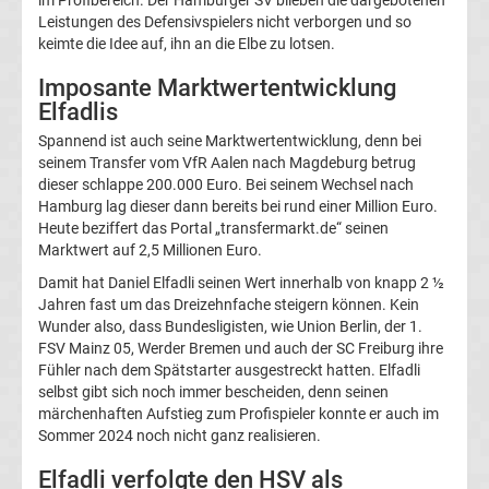
Leistungen des Defensivspielers nicht verborgen und so
keimte die Idee auf, ihn an die Elbe zu lotsen.
Transfergerüchte
Imposante Marktwertentwicklung
FC
Elfadlis
Spannend ist auch seine Marktwertentwicklung, denn bei
Erzgebirge
seinem Transfer vom VfR Aalen nach Magdeburg betrug
dieser schlappe 200.000 Euro. Bei seinem Wechsel nach
Aue
Hamburg lag dieser dann bereits bei rund einer Million Euro.
Heute beziffert das Portal „transfermarkt.de“ seinen
Marktwert auf 2,5 Millionen Euro.
Transfergerüchte
Damit hat Daniel Elfadli seinen Wert innerhalb von knapp 2 ½
Jahren fast um das Dreizehnfache steigern können. Kein
FC
Wunder also, dass Bundesligisten, wie Union Berlin, der 1.
FSV Mainz 05, Werder Bremen und auch der SC Freiburg ihre
Hansa
Fühler nach dem Spätstarter ausgestreckt hatten. Elfadli
selbst gibt sich noch immer bescheiden, denn seinen
märchenhaften Aufstieg zum Profispieler konnte er auch im
Rostock
Sommer 2024 noch nicht ganz realisieren.
Elfadli verfolgte den HSV als
Transfergerüchte