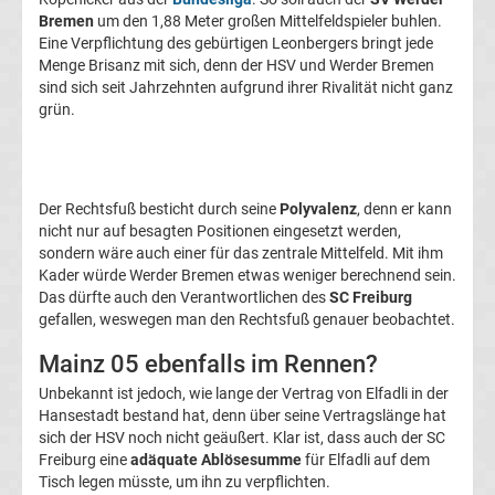
Bremen
um den 1,88 Meter großen Mittelfeldspieler buhlen.
Transfergerüchte
Eine Verpflichtung des gebürtigen Leonbergers bringt jede
Menge Brisanz mit sich, denn der HSV und Werder Bremen
1.
sind sich seit Jahrzehnten aufgrund ihrer Rivalität nicht ganz
grün.
FC
Union
Der Rechtsfuß besticht durch seine
Polyvalenz
, denn er kann
nicht nur auf besagten Positionen eingesetzt werden,
Berlin
sondern wäre auch einer für das zentrale Mittelfeld. Mit ihm
Kader würde Werder Bremen etwas weniger berechnend sein.
Transfergerüchte
Das dürfte auch den Verantwortlichen des
SC Freiburg
gefallen, weswegen man den Rechtsfuß genauer beobachtet.
1.
Mainz 05 ebenfalls im Rennen?
Unbekannt ist jedoch, wie lange der Vertrag von Elfadli in der
FSV
Hansestadt bestand hat, denn über seine Vertragslänge hat
sich der HSV noch nicht geäußert. Klar ist, dass auch der SC
Mainz
Freiburg eine
adäquate Ablösesumme
für Elfadli auf dem
Tisch legen müsste, um ihn zu verpflichten.