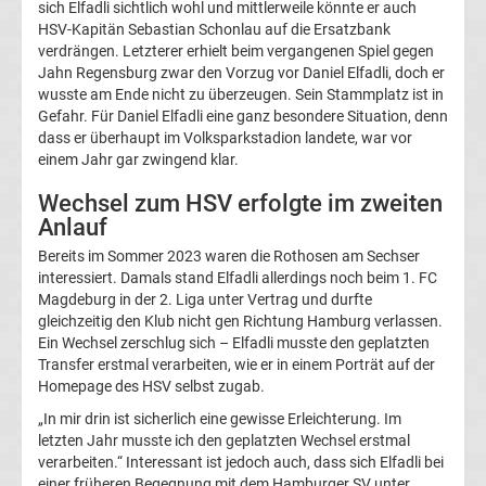
Leverkusen
sich Elfadli sichtlich wohl und mittlerweile könnte er auch
HSV-Kapitän Sebastian Schonlau auf die Ersatzbank
verdrängen. Letzterer erhielt beim vergangenen Spiel gegen
Transfergerüchte
Jahn Regensburg zwar den Vorzug vor Daniel Elfadli, doch er
wusste am Ende nicht zu überzeugen. Sein Stammplatz ist in
Bayern
Gefahr. Für Daniel Elfadli eine ganz besondere Situation, denn
dass er überhaupt im Volksparkstadion landete, war vor
einem Jahr gar zwingend klar.
München
Wechsel zum HSV erfolgte im zweiten
Transfergerüchte
Anlauf
Bereits im Sommer 2023 waren die Rothosen am Sechser
Borussia
interessiert. Damals stand Elfadli allerdings noch beim 1. FC
Magdeburg in der 2. Liga unter Vertrag und durfte
gleichzeitig den Klub nicht gen Richtung Hamburg verlassen.
Dortmund
Ein Wechsel zerschlug sich – Elfadli musste den geplatzten
Transfer erstmal verarbeiten, wie er in einem Porträt auf der
Transfergerüchte
Homepage des HSV selbst zugab.
„In mir drin ist sicherlich eine gewisse Erleichterung. Im
Borussia
letzten Jahr musste ich den geplatzten Wechsel erstmal
verarbeiten.“ Interessant ist jedoch auch, dass sich Elfadli bei
einer früheren Begegnung mit dem Hamburger SV unter