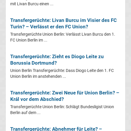
mit Livan Burcu einen ...
Transfergerüchte
Transfergerüchte: Livan Burcu im Visier des FC
Karlsruher
Turin? – Verlässt er den FC Union?
Transfergerüchte Union Berlin: Verlässt Livan Burcu den 1.
SC
FC Union Berlin im ...
Transfergerüchte
Transfergerüchte: Zieht es Diogo Leite zu
Borussia Dortmund?
Kickers
Union Berlin Transfergerüchte: Dass Diogo Leite den 1. FC
Union Berlin im anstehenden ...
Offenbach
Transfergerüchte: Zwei Neue für Union Berlin? –
Transfergerüchte
Král vor dem Abschied?
Transfergerüchte Union Berlin: Schlägt Bundesligist Union
MSV
Berlin auf dem ...
Duisburg
Transfergerüchte: Abnehmer für Leite? –