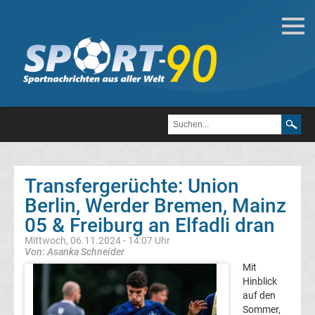
Deutsche
Transfergerüchte
Transfergerüchte
1.
FC
Transfergerüchte: Union
Berlin, Werder Bremen, Mainz
Heidenheim
05 & Freiburg an Elfadli dran
1846
Mittwoch, 06.11.2024 - 14:07 Uhr
Von: Asanka Schneider
Mit
Transfergerüchte
Hinblick
auf den
1.
Sommer,