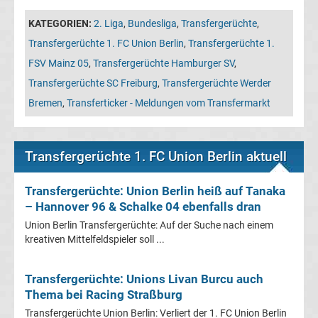
Transfergerüchte
KATEGORIEN:
2. Liga
,
Bundesliga
,
Transfergerüchte
,
Transfergerüchte 1. FC Union Berlin
,
Transfergerüchte 1.
Hannover
FSV Mainz 05
,
Transfergerüchte Hamburger SV
,
Transfergerüchte SC Freiburg
,
Transfergerüchte Werder
96
Bremen
,
Transferticker - Meldungen vom Transfermarkt
Transfergerüchte
Transfergerüchte 1. FC Union Berlin aktuell
Hertha
Transfergerüchte: Union Berlin heiß auf Tanaka
BSC
– Hannover 96 & Schalke 04 ebenfalls dran
Union Berlin Transfergerüchte: Auf der Suche nach einem
Transfergerüchte
kreativen Mittelfeldspieler soll ...
Holstein
Transfergerüchte: Unions Livan Burcu auch
Thema bei Racing Straßburg
Kiel
Transfergerüchte Union Berlin: Verliert der 1. FC Union Berlin