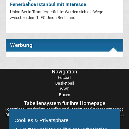
Fenerbahce Istanbul mit Interesse
Transfergerüchte
Union Berlin Transfergerüchte: Werden sich die Wege
zwischen dem 1. FC Union Berlin und ...
RB
Leipzig
Werbung
Transfergerüchte
Rot-
Navigation
Weiss
Fußball
Basketball
WWE
Essen
Boxen
Tabellensystem für Ihre Homepage
Transfergerüchte
Kostenlose
Bundesliga-Tabellen
und Ergebnisse für Ihre Homepage.
Die Aktualisierung der Ergebnisse erfolgt alle paar Minuten, sodass
SC
Cookies & Privatsphäre
Sie stets auf dem Laufenden sind. Einfache und schnelle
Einbindung.