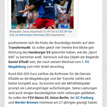
FC
Kaiserslautern
Transfergerüchte
Bildquelle: Dania Aboukhalil CC BY-SA 4.0 [
CC BY-SA
4.0
],
via Wikimedia Commons
(Bild bearbeitet)
positionieren sich die Klubs der Bundesliga bereits auf dem
1.
Transfermarkt
. So sollen gleich vier Vereine ihre Blicke gen
Richtung des
Hamburger SV
geworfen haben, wie die „Sport
FC
Bild“ zu berichten weiß. Demnach soll das Objekt der Begierde
Daniel Elfadli
sein, der nach seinem Wechsel vom
1. FC
Köln
Magdeburg
zum HSV direkt einschlug.
Rund 800.000 Euro zahlten die Rothosen für die Dienste
Transfergerüchte
Elfadlis an die Magdeburger und der Transfer zahlte sich
bisher komplett aus. So konnte sich der Mittelfeldspieler
prompt als Leistungsträger aufschwingen. Seine Leistungen
1.
sind auch einigen Bundesligisten nicht verborgen geblieben.
So sollen der
FSV Mainz 05
,
Union Berlin
, der
SC Freiburg
FC
und
Werder Bremen
Interesse am 27-jährigen gezeigt haben.