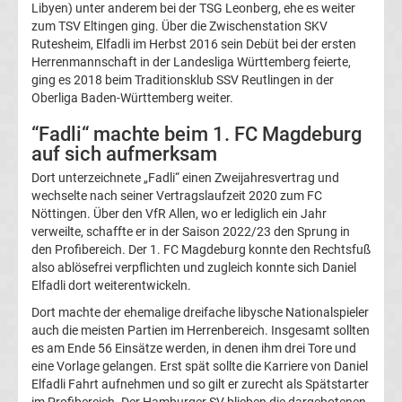
Libyen) unter anderem bei der TSG Leonberg, ehe es weiter
zum TSV Eltingen ging. Über die Zwischenstation SKV
Transfergerüchte
Rutesheim, Elfadli im Herbst 2016 sein Debüt bei der ersten
Herrenmannschaft in der Landesliga Württemberg feierte,
ging es 2018 beim Traditionsklub SSV Reutlingen in der
Eintracht
Oberliga Baden-Württemberg weiter.
Frankfurt
“Fadli“ machte beim 1. FC Magdeburg
auf sich aufmerksam
Transfergerüchte
Dort unterzeichnete „Fadli“ einen Zweijahresvertrag und
wechselte nach seiner Vertragslaufzeit 2020 zum FC
Nöttingen. Über den VfR Allen, wo er lediglich ein Jahr
Energie
verweilte, schaffte er in der Saison 2022/23 den Sprung in
den Profibereich. Der 1. FC Magdeburg konnte den Rechtsfuß
Cottbus
also ablösefrei verpflichten und zugleich konnte sich Daniel
Elfadli dort weiterentwickeln.
Transfergerüchte
Dort machte der ehemalige dreifache libysche Nationalspieler
auch die meisten Partien im Herrenbereich. Insgesamt sollten
es am Ende 56 Einsätze werden, in denen ihm drei Tore und
FC
eine Vorlage gelangen. Erst spät sollte die Karriere von Daniel
Elfadli Fahrt aufnehmen und so gilt er zurecht als Spätstarter
Augsburg
im Profibereich. Der Hamburger SV blieben die dargebotenen