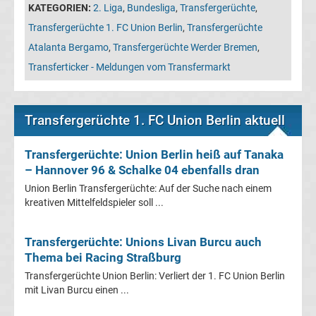
Leverkusen
KATEGORIEN:
2. Liga
,
Bundesliga
,
Transfergerüchte
,
Transfergerüchte 1. FC Union Berlin
,
Transfergerüchte
Transfergerüchte
Atalanta Bergamo
,
Transfergerüchte Werder Bremen
,
Transferticker - Meldungen vom Transfermarkt
Bayern
München
Transfergerüchte 1. FC Union Berlin aktuell
Transfergerüchte
Transfergerüchte: Union Berlin heiß auf Tanaka
– Hannover 96 & Schalke 04 ebenfalls dran
Borussia
Union Berlin Transfergerüchte: Auf der Suche nach einem
kreativen Mittelfeldspieler soll ...
Dortmund
Transfergerüchte: Unions Livan Burcu auch
Transfergerüchte
Thema bei Racing Straßburg
Transfergerüchte Union Berlin: Verliert der 1. FC Union Berlin
Borussia
mit Livan Burcu einen ...