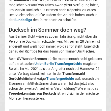
05
möglichen Verkauf von Taiwo Awoniyi zur Verfügung hätte,
um Marvin Ducksch aus Bremen nach Köpenick zu lotsen.
Der Spieler selbst dürfte zudem den Antrieb haben, auch in
Transfergerüchte
der
Bundesliga
den Durchbruch zu schaffen.
Alemannia
Ducksch im Sommer doch weg?
Aus Berliner Sicht wäre es zudem fahrlässig, nicht über die
Aachen
Personalie Ducksch nachzudenken. Mit seinen 28 Jahren ist
er gereift und weiß noch immer, wo das Tor steht. Eigentlich
genau der Richtige für das Team von Trainer
Urs Fischer
.
Transfergerüchte
Beim
SV Werder Bremen
dürfte man dennoch recht gelassen
Arminia
auf die aktuellen
Union Berlin Transfergerüchte
reagieren.
Bereits im Mai 2021, als der Angreifer noch bei Hannover 96
unter Vertrag stand, keimten in der
Transfermarkt
Bielefeld
Gerüchteküche
etwaige
Transfergerüchte
auf, wonach die
Eisernen am Mittelstürmer dran waren. Ist das jetzt also
Transfergerüchte
schon der zweite Anlauf einer Verpflichtung? Wie ernst das
Treuebekenntnis von Ducksch
ist, wird sich in den nächsten
Monaten herausstellen.
Bayer