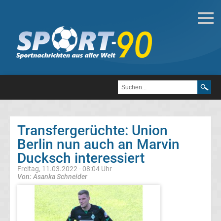
Deutsche
Transfergerüchte
Transfergerüchte
1.
FC
Transfergerüchte: Union
Berlin nun auch an Marvin
Heidenheim
Ducksch interessiert
1846
Freitag, 11.03.2022 - 08:04 Uhr
Von: Asanka Schneider
Transfergerüchte
1.