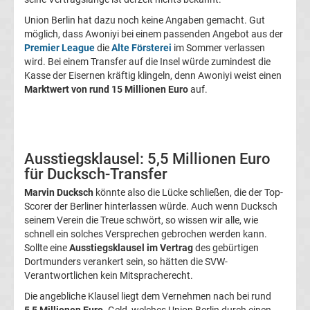
Transfergerüchte
Union Berlin hat dazu noch keine Angaben gemacht. Gut
möglich, dass Awoniyi bei einem passenden Angebot aus der
1.
Premier League
die
Alte Försterei
im Sommer verlassen
wird. Bei einem Transfer auf die Insel würde zumindest die
Kasse der Eisernen kräftig klingeln, denn Awoniyi weist einen
FC
Marktwert von rund 15 Millionen Euro
auf.
Union
Berlin
Ausstiegsklausel: 5,5 Millionen Euro
für Ducksch-Transfer
Transfergerüchte
Marvin Ducksch
könnte also die Lücke schließen, die der Top-
Scorer der Berliner hinterlassen würde. Auch wenn Ducksch
1.
seinem Verein die Treue schwört, so wissen wir alle, wie
schnell ein solches Versprechen gebrochen werden kann.
Sollte eine
Ausstiegsklausel im Vertrag
des gebürtigen
FSV
Dortmunders verankert sein, so hätten die SVW-
Verantwortlichen kein Mitspracherecht.
Mainz
Die angebliche Klausel liegt dem Vernehmen nach bei rund
5,5 Millionen Euro
. Geld, welches Union Berlin durch einen