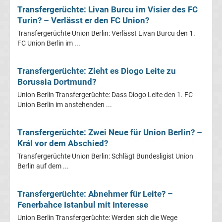
Mönchengladbach
Transfergerüchte: Livan Burcu im Visier des FC
Turin? – Verlässt er den FC Union?
Transfergerüchte
Transfergerüchte Union Berlin: Verlässt Livan Burcu den 1.
FC Union Berlin im ...
Chemnitzer
Transfergerüchte: Zieht es Diogo Leite zu
FC
Borussia Dortmund?
Union Berlin Transfergerüchte: Dass Diogo Leite den 1. FC
Transfergerüchte
Union Berlin im anstehenden ...
Dynamo
Transfergerüchte: Zwei Neue für Union Berlin? –
Král vor dem Abschied?
Dresden
Transfergerüchte Union Berlin: Schlägt Bundesligist Union
Berlin auf dem ...
Transfergerüchte
Transfergerüchte: Abnehmer für Leite? –
Eintracht
Fenerbahce Istanbul mit Interesse
Union Berlin Transfergerüchte: Werden sich die Wege
Braunschweig