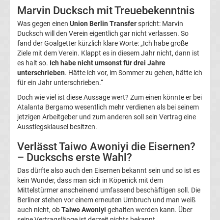
Marvin Ducksch mit Treuebekenntnis
Magdeburg
Was gegen einen
Union Berlin Transfer
spricht: Marvin
Ducksch will den Verein eigentlich gar nicht verlassen. So
Transfergerüchte
fand der Goalgetter kürzlich klare Worte: „Ich habe große
Ziele mit dem Verein. Klappt es in diesem Jahr nicht, dann ist
1.
es halt so.
Ich habe nicht umsonst für drei Jahre
unterschrieben
. Hätte ich vor, im Sommer zu gehen, hätte ich
für ein Jahr unterschrieben.“
FC
Doch wie viel ist diese Aussage wert? Zum einen könnte er bei
Atalanta Bergamo wesentlich mehr verdienen als bei seinem
Nürnberg
jetzigen Arbeitgeber und zum anderen soll sein Vertrag eine
Ausstiegsklausel besitzen.
Transfergerüchte
Verlässt Taiwo Awoniyi die Eisernen?
– Duckschs erste Wahl?
1.
Das dürfte also auch den Eisernen bekannt sein und so ist es
kein Wunder, dass man sich in Köpenick mit dem
FC
Mittelstürmer anscheinend umfassend beschäftigen soll. Die
Berliner stehen vor einem erneuten Umbruch und man weiß
Saarbrücken
auch nicht, ob
Taiwo Awoniyi
gehalten werden kann. Über
seine Vertragslänge ist derzeit nichts bekannt.