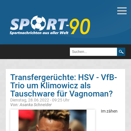
Deutsche
Transfergerüchte
Transfergerüchte
1.
FC
Transfergerüchte: HSV - VfB-
Trio um Klimowicz als
Heidenheim
Tauschware für Vagnoman?
1846
Dienstag, 28.06.2022 - 09:25 Uhr
Von: Asanka Schneider
Im zähen
Transfergerüchte
1.