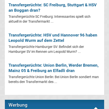
Mönchengladbach
Transfergerüchte: SC Freiburg, Stuttgart & HSV
an Boggan dran?
Transfergerüchte
Transfergerüchte SC Freiburg: Interessantes spielt sich
aktuell in der Transfermarkt ...
Chemnitzer
Transfergerüchte: HSV und Hannover 96 haben
FC
Leopold Wurm auf dem Zettel
Transfergerüchte Hamburger SV: Befindet sich der
Transfergerüchte
Hamburger SV im Rennen um Leopold Wurm? ...
Dynamo
Transfergerüchte: Union Berlin, Werder Bremen,
Mainz 05 & Freiburg an Elfadli dran
Dresden
Transfergerüchte Union Berlin: Bei Union Berlin sondiert man
bereits den Transfermarkt des ...
Transfergerüchte
Eintracht
Werbung
Braunschweig