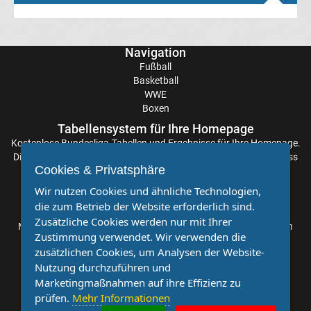
Transfergerüchte
Navigation
Fußball
Eintracht
Basketball
WWE
Frankfurt
Boxen
Tabellensystem für Ihre Homepage
Transfergerüchte
Kostenlose
Bundesliga-Tabellen
und Ergebnisse für Ihre Homepage.
Die Aktualisierung der Ergebnisse erfolgt alle paar Minuten, sodass
Cookies & Privatsphäre
Energie
Sie stets auf dem Laufenden sind. Einfache und schnelle
Einbindung.
Wir nutzen Cookies und ähnliche Technologien,
Cottbus
die zum Betrieb der Website erforderlich sind.
Partnervereine
Zusätzliche Cookies werden nur mit Ihrer
Möchten Sie, dass auch Ihr Verein mehr Beachtung findet? Dann
Zustimmung verwendet. Wir verwenden die
Transfergerüchte
sind Sie bei uns genau richtig. Wir suchen Ihren Verein für eine
zusätzlichen Cookies, um Analysen der Website-
kostenlose Kooperation. Veröffentlichen Sie Ihre Spielberichte,
Nutzung durchzuführen und
Sportnachrichten und Aufrufe bei uns!
FC
Marketingmaßnahmen auf ihre Effizienz zu
prüfen.
Mehr Informationen
Augsburg