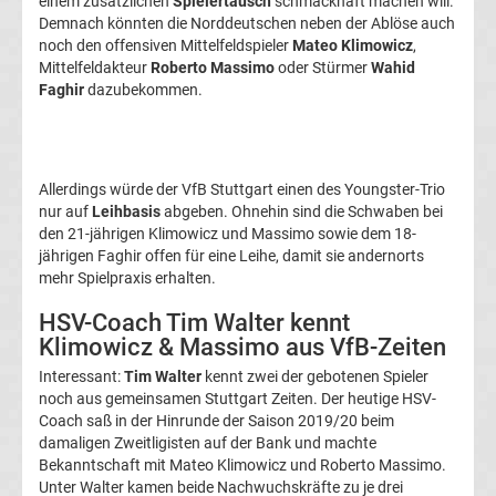
einem zusätzlichen
Spielertausch
schmackhaft machen will.
Transfergerüchte
Demnach könnten die Norddeutschen neben der Ablöse auch
noch den offensiven Mittelfeldspieler
Mateo Klimowicz
,
Mittelfeldakteur
Roberto Massimo
oder Stürmer
Wahid
1.
Faghir
dazubekommen.
FC
Union
Allerdings würde der VfB Stuttgart einen des Youngster-Trio
nur auf
Leihbasis
abgeben. Ohnehin sind die Schwaben bei
den 21-jährigen Klimowicz und Massimo sowie dem 18-
Berlin
jährigen Faghir offen für eine Leihe, damit sie andernorts
mehr Spielpraxis erhalten.
Transfergerüchte
HSV-Coach Tim Walter kennt
Klimowicz & Massimo aus VfB-Zeiten
1.
Interessant:
Tim Walter
kennt zwei der gebotenen Spieler
noch aus gemeinsamen Stuttgart Zeiten. Der heutige HSV-
FSV
Coach saß in der Hinrunde der Saison 2019/20 beim
damaligen Zweitligisten auf der Bank und machte
Mainz
Bekanntschaft mit Mateo Klimowicz und Roberto Massimo.
Unter Walter kamen beide Nachwuchskräfte zu je drei