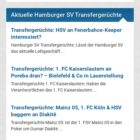
Leverkusen
Aktuelle Hamburger SV Transfergerüchte
Transfergerüchte
Transfergerüchte: HSV an Fenerbahce-Keeper
Bayern
interessiert?
Hamburger SV Transfergerüchte: Lässt der Hamburger SV
München
das aktuelle Leihgeschäft ...
Transfergerüchte
Transfergerüchte: 1. FC Kaiserslautern an
Poreba dran? – Bielefeld & Co in Lauerstellung
Borussia
Transfergerüchte 1. FC Kaiserslautern: Haben die
Verantwortlichen des 1. FC Kaiserslautern ...
Dortmund
Transfergerüchte: Mainz 05, 1. FC Köln & HSV
Transfergerüchte
baggern an Diakité
Transfergerüchte Mainz 05: Ist der 1. FSV Mainz 05 in den
Borussia
Poker um Oumar Diakité ...