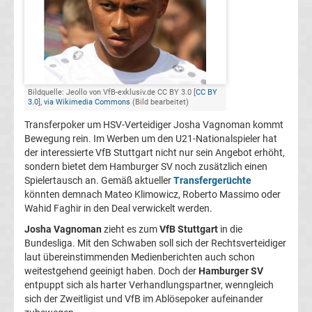
FC
Kaiserslautern
Transfergerüchte
Bildquelle: Jeollo von VfB-exklusiv.de CC BY 3.0 [
CC BY
3.0
],
via Wikimedia Commons
(Bild bearbeitet)
Transferpoker um HSV-Verteidiger Josha Vagnoman kommt
1.
Bewegung rein. Im Werben um den U21-Nationalspieler hat
der interessierte VfB Stuttgart nicht nur sein Angebot erhöht,
FC
sondern bietet dem Hamburger SV noch zusätzlich einen
Spielertausch an. Gemäß aktueller
Transfergerüchte
Köln
könnten demnach Mateo Klimowicz, Roberto Massimo oder
Wahid Faghir in den Deal verwickelt werden.
Transfergerüchte
Josha Vagnoman
zieht es zum
VfB Stuttgart
in die
Bundesliga. Mit den Schwaben soll sich der Rechtsverteidiger
laut übereinstimmenden Medienberichten auch schon
1.
weitestgehend geeinigt haben. Doch der
Hamburger SV
entpuppt sich als harter Verhandlungspartner, wenngleich
FC
sich der Zweitligist und VfB im Ablösepoker aufeinander