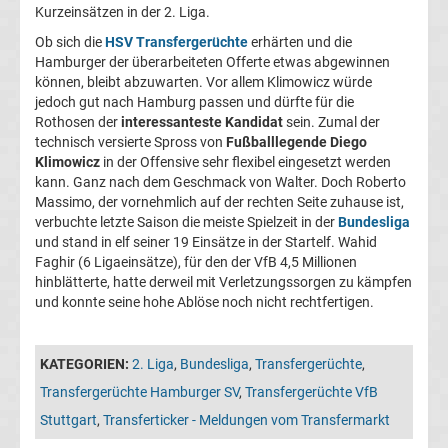
05
Kurzeinsätzen in der 2. Liga.
Ob sich die
HSV Transfergerüchte
erhärten und die
Transfergerüchte
Hamburger der überarbeiteten Offerte etwas abgewinnen
können, bleibt abzuwarten. Vor allem Klimowicz würde
jedoch gut nach Hamburg passen und dürfte für die
Alemannia
Rothosen der
interessanteste Kandidat
sein. Zumal der
technisch versierte Spross von
Fußballlegende Diego
Aachen
Klimowicz
in der Offensive sehr flexibel eingesetzt werden
kann. Ganz nach dem Geschmack von Walter. Doch Roberto
Massimo, der vornehmlich auf der rechten Seite zuhause ist,
Transfergerüchte
verbuchte letzte Saison die meiste Spielzeit in der
Bundesliga
und stand in elf seiner 19 Einsätze in der Startelf. Wahid
Arminia
Faghir (6 Ligaeinsätze), für den der VfB 4,5 Millionen
hinblätterte, hatte derweil mit Verletzungssorgen zu kämpfen
und konnte seine hohe Ablöse noch nicht rechtfertigen.
Bielefeld
Transfergerüchte
KATEGORIEN:
2. Liga
,
Bundesliga
,
Transfergerüchte
,
Transfergerüchte Hamburger SV
,
Transfergerüchte VfB
Bayer
Stuttgart
,
Transferticker - Meldungen vom Transfermarkt