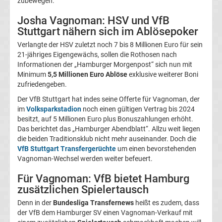
zubewegen.
Magdeburg
Josha Vagnoman: HSV und VfB
Stuttgart nähern sich im Ablösepoker
Transfergerüchte
Verlangte der HSV zuletzt noch 7 bis 8 Millionen Euro für sein
21-jähriges Eigengewächs, sollen die Rothosen nach
1.
Informationen der „Hamburger Morgenpost“ sich nun mit
Minimum
5,5 Millionen Euro Ablöse
exklusive weiterer Boni
zufriedengeben.
FC
Der VfB Stuttgart hat indes seine Offerte für Vagnoman, der
im
Volksparkstadion
noch einen gültigen Vertrag bis 2024
Nürnberg
besitzt, auf 5 Millionen Euro plus Bonuszahlungen erhöht.
Das berichtet das „Hamburger Abendblatt“. Allzu weit liegen
Transfergerüchte
die beiden Traditionsklub nicht mehr auseinander. Doch die
VfB Stuttgart Transfergerüchte
um einen bevorstehenden
Vagnoman-Wechsel werden weiter befeuert.
1.
Für Vagnoman: VfB bietet Hamburg
FC
zusätzlichen Spielertausch
Denn in der
Bundesliga Transfernews
heißt es zudem, dass
Saarbrücken
der VfB dem Hamburger SV einen Vagnoman-Verkauf mit