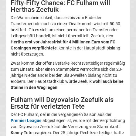
Fifty-Fifty Chance: FC Fulham will
Magdeburg
Herthas Zeefuik
Die Wahrscheinlichkeit, dass es bis zum Ende der
Transfergerüchte
Transferperiode noch zu einem Deal kommt, wird mit 50:50
beziffert. Ob es sich um einen permanenten Transfer oder
Leihgeschäft handelt, ist nicht übermittelt. Zeefuik, den
1.
Hertha erst vor Jahresfrist für 4 Millionen Euro vom FC
Groningen verpflichtete
, konnte in der Hauptstadt bislang
FC
nicht überzeugen.
Zwar kommt der offensivstarke Rechtsverteidiger regelmäßig
Nürnberg
zum Einsatz, aber einen Stammplatz vermochte sich der 23-
jährige Niederländer bei den Blau-Weißen bislang nicht zu
erobern. Der Hauptstadtklub würde Zeefuik
wohl auch keine
Transfergerüchte
Steine in den Weg legen
.
1.
Fulham will Deyovaisio Zeefuik als
Ersatz für verletzten Tete
FC
Der FC Fulham, der in der vergangenen Saison aus der
Premier League
abgestiegen ist, würde mit der Verpflichtung
Saarbrücken
von Deyovaisio Zeefuik auf die Verletzung von Stammkraft
Kenny Tete
reagieren. Der 25-jährige Rechtsverteidiger hatte