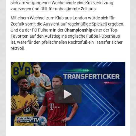
sich am vergangenen Wochenende eine Knieverletzung
Transfergerüchte
zugezogen und fällt für unbestimmte Zeit aus.
Mit einem Wechsel zum Klub aus London würde sich für
1.
Zeefuik somit die Aussicht auf regelmäßige Spielzeit ergeben.
Und da der FC Fulham in der
Championship
einer der Top-
FC
Favoriten auf den Aufstieg ins englische Fußball-Oberhaus
ist, wäre für den pfeilschnellen Rechtsfuß ein Transfer sicher
reizvoll.
Union
Berlin
Transfergerüchte
1.
FSV
Mainz