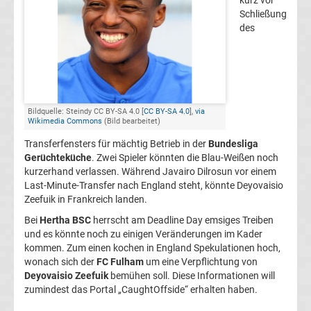
kurz vor
Schließung
FC
des
Kaiserslautern
Transfergerüchte
Bildquelle: Steindy CC BY-SA 4.0 [
CC BY-SA 4.0
],
via
Wikimedia Commons
(Bild bearbeitet)
1.
Transferfensters für mächtig Betrieb in der
Bundesliga
Gerüchteküche
. Zwei Spieler könnten die Blau-Weißen noch
FC
kurzerhand verlassen. Während Javairo Dilrosun vor einem
Last-Minute-Transfer nach England steht, könnte Deyovaisio
Köln
Zeefuik in Frankreich landen.
Bei
Hertha BSC
herrscht am Deadline Day emsiges Treiben
Transfergerüchte
und es könnte noch zu einigen Veränderungen im Kader
kommen. Zum einen kochen in England Spekulationen hoch,
1.
wonach sich der
FC Fulham
um eine Verpflichtung von
Deyovaisio Zeefuik
bemühen soll. Diese Informationen will
zumindest das Portal „CaughtOffside“ erhalten haben.
FC