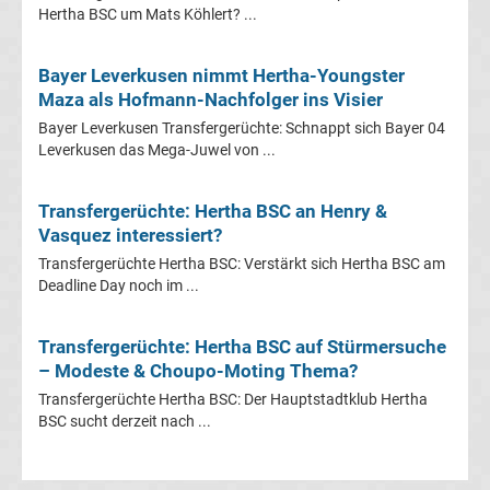
Hertha BSC um Mats Köhlert? ...
Transfergerüchte
Bayer Leverkusen nimmt Hertha-Youngster
Maza als Hofmann-Nachfolger ins Visier
Eintracht
Bayer Leverkusen Transfergerüchte: Schnappt sich Bayer 04
Leverkusen das Mega-Juwel von ...
Frankfurt
Transfergerüchte: Hertha BSC an Henry &
Transfergerüchte
Vasquez interessiert?
Transfergerüchte Hertha BSC: Verstärkt sich Hertha BSC am
Energie
Deadline Day noch im ...
Cottbus
Transfergerüchte: Hertha BSC auf Stürmersuche
– Modeste & Choupo-Moting Thema?
Transfergerüchte
Transfergerüchte Hertha BSC: Der Hauptstadtklub Hertha
BSC sucht derzeit nach ...
FC
Augsburg