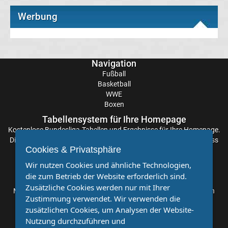
Werbung
Transfergerüchte
FC
Navigation
Erzgebirge
Fußball
Basketball
WWE
Aue
Boxen
Tabellensystem für Ihre Homepage
Transfergerüchte
Kostenlose
Bundesliga-Tabellen
und Ergebnisse für Ihre Homepage.
Die Aktualisierung der Ergebnisse erfolgt alle paar Minuten, sodass
FC
Cookies & Privatsphäre
Sie stets auf dem Laufenden sind. Einfache und schnelle
Einbindung.
Wir nutzen Cookies und ähnliche Technologien,
Hansa
die zum Betrieb der Website erforderlich sind.
Partnervereine
Zusätzliche Cookies werden nur mit Ihrer
Möchten Sie, dass auch Ihr Verein mehr Beachtung findet? Dann
Rostock
Zustimmung verwendet. Wir verwenden die
sind Sie bei uns genau richtig. Wir suchen Ihren Verein für eine
zusätzlichen Cookies, um Analysen der Website-
kostenlose Kooperation. Veröffentlichen Sie Ihre Spielberichte,
Nutzung durchzuführen und
Sportnachrichten und Aufrufe bei uns!
Transfergerüchte