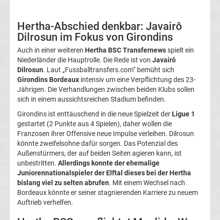
05
Hertha-Abschied denkbar: Javairô
Transfergerüchte
Dilrosun im Fokus von Girondins
Auch in einer weiteren
Hertha BSC Transfernews
spielt ein
Alemannia
Niederländer die Hauptrolle. Die Rede ist von
Javairô
Dilrosun
. Laut „Fussballtransfers.com“ bemüht sich
Aachen
Girondins Bordeaux
intensiv um eine Verpflichtung des 23-
Jährigen. Die Verhandlungen zwischen beiden Klubs sollen
sich in einem aussichtsreichen Stadium befinden.
Transfergerüchte
Girondins ist enttäuschend in die neue Spielzeit der
Ligue 1
gestartet (2 Punkte aus 4 Spielen), daher wollen die
Arminia
Franzosen ihrer Offensive neue Impulse verleihen. Dilrosun
könnte zweifelsohne dafür sorgen. Das Potenzial des
Bielefeld
Außenstürmers, der auf beiden Seiten agieren kann, ist
unbestritten.
Allerdings konnte der ehemalige
Juniorennationalspieler der Elftal dieses bei der Hertha
Transfergerüchte
bislang viel zu selten abrufen
. Mit einem Wechsel nach
Bordeaux könnte er seiner stagnierenden Karriere zu neuem
Bayer
Auftrieb verhelfen.