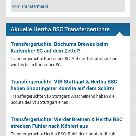
Mönchengladbach
vom Transfermarkt
Transfergerüchte
Aktuelle Hertha BSC Transfergerüchte
Chemnitzer
Transfergerüchte: Bochums Drewes beim
FC
Karlsruher SC auf dem Zettel?
Transfergerüchte Karlsruher SC: Auf der Torhüterposition
Transfergerüchte
wird es beim Karlsruher SC ...
Dynamo
Transfergerüchte: VfB Stuttgart & Hertha BSC
haben Shootingstar Kuavita auf dem Schirm
Dresden
Transfergerüchte VfB Stuttgart: Anscheinend haben die
Scouts des VfB Stuttgart einen ...
Transfergerüchte
Transfergerüchte: Werder Bremen & Hertha BSC
Eintracht
strecken Fühler nach Köhlert aus
Transfergerüchte Hertha BSC: Buhlt der Hauptstadtclub
Braunschweig