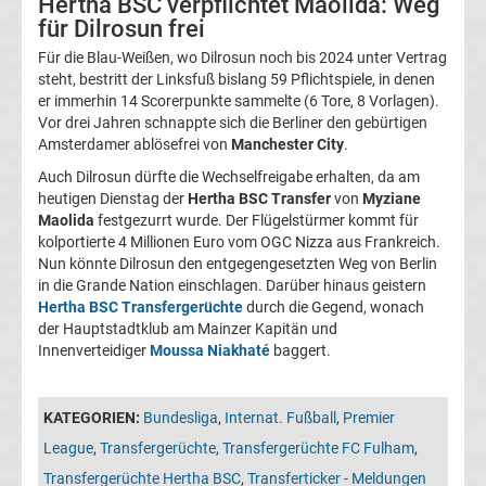
Hertha BSC verpflichtet Maolida: Weg
Leverkusen
für Dilrosun frei
Für die Blau-Weißen, wo Dilrosun noch bis 2024 unter Vertrag
Transfergerüchte
steht, bestritt der Linksfuß bislang 59 Pflichtspiele, in denen
er immerhin 14 Scorerpunkte sammelte (6 Tore, 8 Vorlagen).
Bayern
Vor drei Jahren schnappte sich die Berliner den gebürtigen
Amsterdamer ablösefrei von
Manchester City
.
München
Auch Dilrosun dürfte die Wechselfreigabe erhalten, da am
heutigen Dienstag der
Hertha BSC Transfer
von
Myziane
Maolida
festgezurrt wurde. Der Flügelstürmer kommt für
Transfergerüchte
kolportierte 4 Millionen Euro vom OGC Nizza aus Frankreich.
Nun könnte Dilrosun den entgegengesetzten Weg von Berlin
Borussia
in die Grande Nation einschlagen. Darüber hinaus geistern
Hertha BSC Transfergerüchte
durch die Gegend, wonach
Dortmund
der Hauptstadtklub am Mainzer Kapitän und
Innenverteidiger
Moussa Niakhaté
baggert.
Transfergerüchte
KATEGORIEN:
Bundesliga
,
Internat. Fußball
,
Premier
Borussia
League
,
Transfergerüchte
,
Transfergerüchte FC Fulham
,
Transfergerüchte Hertha BSC
,
Transferticker - Meldungen