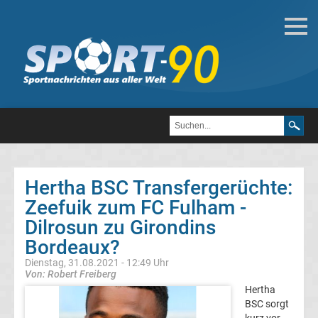
Deutsche
Transfergerüchte
Transfergerüchte
1.
FC
Hertha BSC Transfergerüchte:
Zeefuik zum FC Fulham -
Heidenheim
Dilrosun zu Girondins
1846
Bordeaux?
Dienstag, 31.08.2021 - 12:49 Uhr
Transfergerüchte
Von: Robert Freiberg
Hertha
BSC sorgt
1.