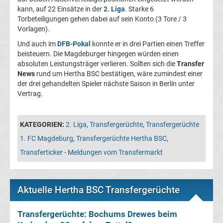
05
kann, auf 22 Einsätze in der
2. Liga
. Starke 6
Torbeteiligungen gehen dabei auf sein Konto (3 Tore / 3
Vorlagen).
Transfergerüchte
Und auch im
DFB-Pokal
konnte er in drei Partien einen Treffer
beisteuern. Die Magdeburger hingegen würden einen
Alemannia
absoluten Leistungsträger verlieren. Sollten sich die
Transfer
News
rund um Hertha BSC bestätigen, wäre zumindest einer
Aachen
der drei gehandelten Spieler nächste Saison in Berlin unter
Vertrag.
Transfergerüchte
KATEGORIEN:
2. Liga
,
Transfergerüchte
,
Transfergerüchte
Arminia
1. FC Magdeburg
,
Transfergerüchte Hertha BSC
,
Bielefeld
Transferticker - Meldungen vom Transfermarkt
Transfergerüchte
Aktuelle Hertha BSC Transfergerüchte
Bayer
Transfergerüchte: Bochums Drewes beim