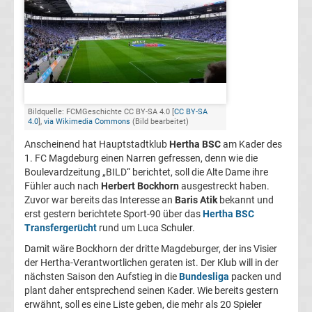
FC
Kaiserslautern
Transfergerüchte
Bildquelle: FCMGeschichte CC BY-SA 4.0 [
CC BY-SA
4.0
],
via Wikimedia Commons
(Bild bearbeitet)
1.
Anscheinend hat Hauptstadtklub
Hertha BSC
am Kader des
1. FC Magdeburg einen Narren gefressen, denn wie die
FC
Boulevardzeitung „BILD“ berichtet, soll die Alte Dame ihre
Fühler auch nach
Herbert Bockhorn
ausgestreckt haben.
Köln
Zuvor war bereits das Interesse an
Baris Atik
bekannt und
erst gestern berichtete Sport-90 über das
Hertha BSC
Transfergerücht
rund um Luca Schuler.
Transfergerüchte
Damit wäre Bockhorn der dritte Magdeburger, der ins Visier
1.
der Hertha-Verantwortlichen geraten ist. Der Klub will in der
nächsten Saison den Aufstieg in die
Bundesliga
packen und
plant daher entsprechend seinen Kader. Wie bereits gestern
FC
erwähnt, soll es eine Liste geben, die mehr als 20 Spieler