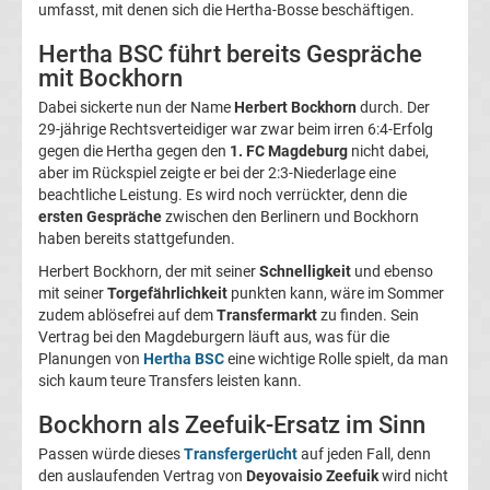
umfasst, mit denen sich die Hertha-Bosse beschäftigen.
Magdeburg
Hertha BSC führt bereits Gespräche
mit Bockhorn
Transfergerüchte
Dabei sickerte nun der Name
Herbert Bockhorn
durch. Der
29-jährige Rechtsverteidiger war zwar beim irren 6:4-Erfolg
1.
gegen die Hertha gegen den
1. FC Magdeburg
nicht dabei,
aber im Rückspiel zeigte er bei der 2:3-Niederlage eine
FC
beachtliche Leistung. Es wird noch verrückter, denn die
ersten Gespräche
zwischen den Berlinern und Bockhorn
haben bereits stattgefunden.
Nürnberg
Herbert Bockhorn, der mit seiner
Schnelligkeit
und ebenso
mit seiner
Torgefährlichkeit
punkten kann, wäre im Sommer
Transfergerüchte
zudem ablösefrei auf dem
Transfermarkt
zu finden. Sein
Vertrag bei den Magdeburgern läuft aus, was für die
1.
Planungen von
Hertha BSC
eine wichtige Rolle spielt, da man
sich kaum teure Transfers leisten kann.
FC
Bockhorn als Zeefuik-Ersatz im Sinn
Passen würde dieses
Transfergerücht
auf jeden Fall, denn
Saarbrücken
den auslaufenden Vertrag von
Deyovaisio Zeefuik
wird nicht