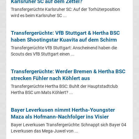
Karlsruher SC auf dem Zettel?
Leverkusen
Transfergerüchte Karlsruher SC: Auf der Torhüterposition
wird es beim Karlsruher SC ...
Transfergerüchte
Transfergerüchte: VfB Stuttgart & Hertha BSC
Bayern
haben Shootingstar Kuavita auf dem Schirm
München
Transfergerüchte VfB Stuttgart: Anscheinend haben die
Scouts des VfB Stuttgart einen ...
Transfergerüchte
Transfergerüchte: Werder Bremen & Hertha BSC
strecken Fühler nach Köhlert aus
Borussia
Transfergerüchte Hertha BSC: Buhlt der Hauptstadtclub
Hertha BSC um Mats Köhlert? ...
Dortmund
Bayer Leverkusen nimmt Hertha-Youngster
Transfergerüchte
Maza als Hofmann-Nachfolger ins Visier
Borussia
Bayer Leverkusen Transfergerüchte: Schnappt sich Bayer 04
Leverkusen das Mega-Juwel von ...