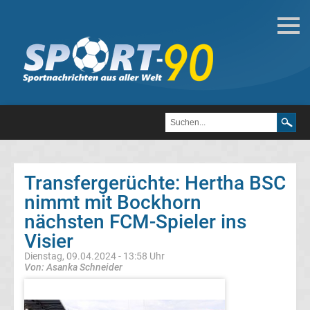
Deutsche
Transfergerüchte
Transfergerüchte
1.
FC
Transfergerüchte: Hertha BSC
nimmt mit Bockhorn
Heidenheim
nächsten FCM-Spieler ins
1846
Visier
Dienstag, 09.04.2024 - 13:58 Uhr
Transfergerüchte
Von: Asanka Schneider
1.