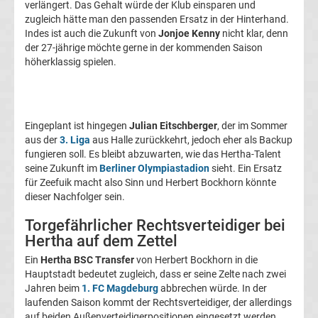
verlängert. Das Gehalt würde der Klub einsparen und
Transfergerüchte
zugleich hätte man den passenden Ersatz in der Hinterhand.
Indes ist auch die Zukunft von
Jonjoe Kenny
nicht klar, denn
der 27-jährige möchte gerne in der kommenden Saison
1.
höherklassig spielen.
FC
Union
Eingeplant ist hingegen
Julian Eitschberger
, der im Sommer
aus der
3. Liga
aus Halle zurückkehrt, jedoch eher als Backup
Berlin
fungieren soll. Es bleibt abzuwarten, wie das Hertha-Talent
seine Zukunft im
Berliner Olympiastadion
sieht. Ein Ersatz
für Zeefuik macht also Sinn und Herbert Bockhorn könnte
Transfergerüchte
dieser Nachfolger sein.
1.
Torgefährlicher Rechtsverteidiger bei
Hertha auf dem Zettel
FSV
Ein
Hertha BSC Transfer
von Herbert Bockhorn in die
Hauptstadt bedeutet zugleich, dass er seine Zelte nach zwei
Jahren beim
1. FC Magdeburg
abbrechen würde. In der
Mainz
laufenden Saison kommt der Rechtsverteidiger, der allerdings
auf beiden Außenverteidigerpositionen eingesetzt werden