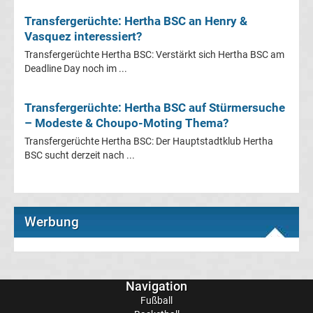
Mönchengladbach
Transfergerüchte: Hertha BSC an Henry &
Vasquez interessiert?
Transfergerüchte
Transfergerüchte Hertha BSC: Verstärkt sich Hertha BSC am
Deadline Day noch im ...
Chemnitzer
FC
Transfergerüchte: Hertha BSC auf Stürmersuche
– Modeste & Choupo-Moting Thema?
Transfergerüchte
Transfergerüchte Hertha BSC: Der Hauptstadtklub Hertha
BSC sucht derzeit nach ...
Dynamo
Dresden
Werbung
Transfergerüchte
Eintracht
Navigation
Fußball
Braunschweig