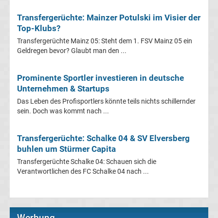
Fußballklubs
Transfergerüchte: Mainzer Potulski im Visier der
Top-Klubs?
Internat.
Transfergerüchte Mainz 05: Steht dem 1. FSV Mainz 05 ein
Fußball
Geldregen bevor? Glaubt man den ...
Afrika-
Prominente Sportler investieren in deutsche
Unternehmen & Startups
Cup
Das Leben des Profisportlers könnte teils nichts schillernder
sein. Doch was kommt nach ...
Sieger
Liste
Transfergerüchte: Schalke 04 & SV Elversberg
buhlen um Stürmer Capita
Afrikas
Transfergerüchte Schalke 04: Schauen sich die
Verantwortlichen des FC Schalke 04 nach ...
Fußballer
des
Werbung