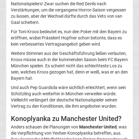
Nationalspielers! Zwar suchen die Red Devils nach
Champions
Verstärkungen, um die vergangene Horror-Saison vergessen
zu lassen, aber der Wechsel dürfte durch das Veto von van
Gaal scheitern.
League
Für Toni Kroos bedeutet es, nun den Poker mit den Bayern zu
eröffnen, wobei Präsident Hopfner schon betonte, dass es
Europa
kein verbessertes Vertragsangebot geben wird.
Weitere Stimmen aus der Geschäftsführung ließen verlauten,
League
Kroos müsse auch in der kommenden Saison beim FC Bayern
München spielen. Es scheint nicht das schlechteste Los zu
Europa
sein, welches Kroos gezogen hat, denn er weiß, was er an den
Bayern hat.
Conference
Und auch Pep Guardiola wäre sichtlich erleichtert, wenn sein
Schützling auch weiterhin in München verweilen würde.
Vielleicht verlängert der deutsche Nationalspieler seinen
League
Vertrag zu den Konditionen, die ihm angeboten wurden.
Premier
Konoplyanka zu Manchester United?
Anders schauen die Planungen von
Manchester United
, was
League
die Verpflichtung von Yevhen Konoplyanka betreffen, aus.