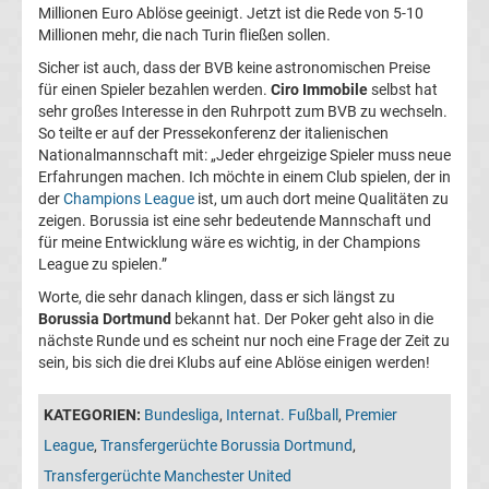
Millionen Euro Ablöse geeinigt. Jetzt ist die Rede von 5-10
UEFA
Millionen mehr, die nach Turin fließen sollen.
Sicher ist auch, dass der BVB keine astronomischen Preise
Youth
für einen Spieler bezahlen werden.
Ciro Immobile
selbst hat
sehr großes Interesse in den Ruhrpott zum BVB zu wechseln.
So teilte er auf der Pressekonferenz der italienischen
League
Nationalmannschaft mit: „Jeder ehrgeizige Spieler muss neue
Erfahrungen machen. Ich möchte in einem Club spielen, der in
Fußball
der
Champions League
ist, um auch dort meine Qualitäten zu
zeigen. Borussia ist eine sehr bedeutende Mannschaft und
für meine Entwicklung wäre es wichtig, in der Champions
WM
League zu spielen.”
Worte, die sehr danach klingen, dass er sich längst zu
Fußball
Borussia Dortmund
bekannt hat. Der Poker geht also in die
nächste Runde und es scheint nur noch eine Frage der Zeit zu
EM
sein, bis sich die drei Klubs auf eine Ablöse einigen werden!
Frauenfußball
KATEGORIEN:
Bundesliga
,
Internat. Fußball
,
Premier
League
,
Transfergerüchte Borussia Dortmund
,
Amateurfußball
Transfergerüchte Manchester United