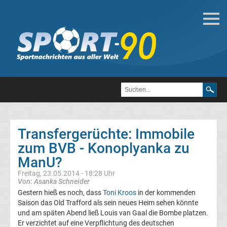
Fußball
Bundesliga
2.
Liga
Transfergerüchte: Immobile
3.
zum BVB - Konoplyanka zu
ManU?
Liga
Freitag, 23.05.2014 - 18:28 Uhr
Von: Asanka Schneider
DFB-
Gestern hieß es noch, dass
Toni Kroos
in der kommenden
Saison das Old Trafford als sein neues Heim sehen könnte
und am späten Abend ließ Louis van Gaal die Bombe platzen.
Pokal
Er verzichtet auf eine Verpflichtung des deutschen