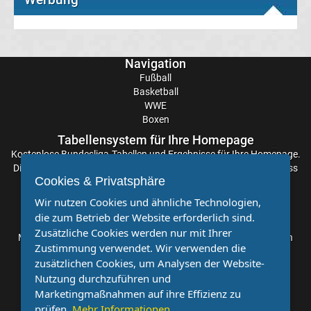
Jahres
Alle
Navigation
Fußball
Confed
Basketball
WWE
Cup
Boxen
Tabellensystem für Ihre Homepage
Sieger
Kostenlose
Bundesliga-Tabellen
und Ergebnisse für Ihre Homepage.
Die Aktualisierung der Ergebnisse erfolgt alle paar Minuten, sodass
Cookies & Privatsphäre
Sie stets auf dem Laufenden sind. Einfache und schnelle
Alle
Einbindung.
Wir nutzen Cookies und ähnliche Technologien,
die zum Betrieb der Website erforderlich sind.
Partnervereine
deutschen
Zusätzliche Cookies werden nur mit Ihrer
Möchten Sie, dass auch Ihr Verein mehr Beachtung findet? Dann
Zustimmung verwendet. Wir verwenden die
sind Sie bei uns genau richtig. Wir suchen Ihren Verein für eine
Bundestrainer
zusätzlichen Cookies, um Analysen der Website-
kostenlose Kooperation. Veröffentlichen Sie Ihre Spielberichte,
Nutzung durchzuführen und
Sportnachrichten und Aufrufe bei uns!
Alle
Marketingmaßnahmen auf ihre Effizienz zu
prüfen.
Mehr Informationen