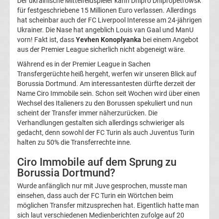
Der ukrainische Mittelfeldspieler kann Dnipro Dnipropetrowsk
für festgeschriebene 15 Millionen Euro verlassen. Allerdings
La
hat scheinbar auch der FC Liverpool Interesse am 24-jährigen
Ukrainer. Die Nase hat angeblich Louis van Gaal und ManU
Liga
vorn! Fakt ist, dass
Yevhen Konoplyanka
bei einem Angebot
aus der Premier League sicherlich nicht abgeneigt wäre.
Serie
Während es in der Premier League in Sachen
Transfergerüchte heiß hergeht, werfen wir unseren Blick auf
Borussia Dortmund. Am interessantesten dürfte derzeit der
A
Name Ciro Immobile sein. Schon seit Wochen wird über einen
Wechsel des Italieners zu den Borussen spekuliert und nun
Türk.
scheint der Transfer immer näherzurücken. Die
Verhandlungen gestalten sich allerdings schwieriger als
gedacht, denn sowohl der FC Turin als auch Juventus Turin
Süper
halten zu 50% die Transferrechte inne.
Lig
Ciro Immobile auf dem Sprung zu
Borussia Dortmund?
Internat.
Wurde anfänglich nur mit Juve gesprochen, musste man
einsehen, dass auch der FC Turin ein Wörtchen beim
möglichen Transfer mitzusprechen hat. Eigentlich hatte man
Fußball
sich laut verschiedenen Medienberichten zufolge auf 20