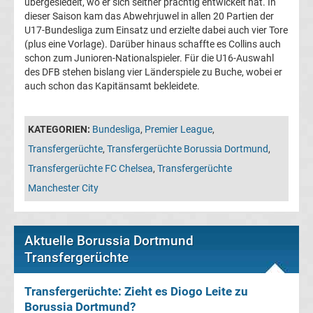
übergesiedelt, wo er sich seither prächtig entwickelt hat. In
05
dieser Saison kam das Abwehrjuwel in allen 20 Partien der
U17-Bundesliga zum Einsatz und erzielte dabei auch vier Tore
Transfergerüchte
(plus eine Vorlage). Darüber hinaus schaffte es Collins auch
schon zum Junioren-Nationalspieler. Für die U16-Auswahl
des DFB stehen bislang vier Länderspiele zu Buche, wobei er
Alemannia
auch schon das Kapitänsamt bekleidete.
Aachen
KATEGORIEN:
Bundesliga
,
Premier League
,
Transfergerüchte
Transfergerüchte
,
Transfergerüchte Borussia Dortmund
,
Transfergerüchte FC Chelsea
,
Transfergerüchte
Arminia
Manchester City
Bielefeld
Aktuelle Borussia Dortmund
Transfergerüchte
Transfergerüchte
Bayer
Transfergerüchte: Zieht es Diogo Leite zu
Borussia Dortmund?