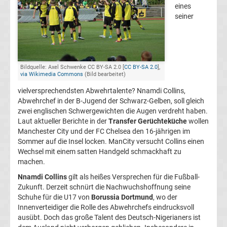
eines
FC
seiner
Kaiserslautern
Transfergerüchte
Bildquelle: Axel Schwenke CC BY-SA 2.0 [
CC BY-SA 2.0
],
via Wikimedia Commons
(Bild bearbeitet)
vielversprechendsten Abwehrtalente? Nnamdi Collins,
1.
Abwehrchef in der B-Jugend der Schwarz-Gelben, soll gleich
zwei englischen Schwergewichten die Augen verdreht haben.
FC
Laut aktueller Berichte in der
Transfer Gerüchteküche
wollen
Manchester City und der FC Chelsea den 16-jährigen im
Köln
Sommer auf die Insel locken. ManCity versucht Collins einen
Wechsel mit einem satten Handgeld schmackhaft zu
machen.
Transfergerüchte
Nnamdi Collins
gilt als heißes Versprechen für die Fußball-
Zukunft. Derzeit schnürt die Nachwuchshoffnung seine
1.
Schuhe für die U17 von
Borussia Dortmund
, wo der
Innenverteidiger die Rolle des Abwehrchefs eindrucksvoll
FC
ausübt. Doch das große Talent des Deutsch-Nigerianers ist