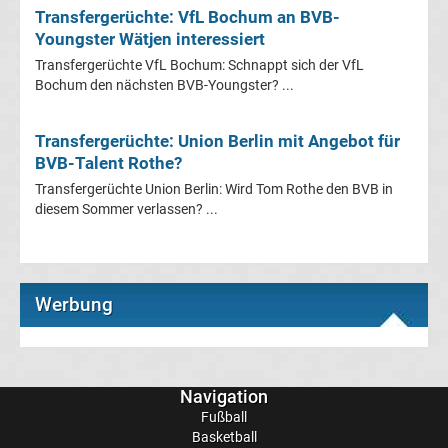
Mönchengladbach
Transfergerüchte: VfL Bochum an BVB-
Youngster Wätjen interessiert
Transfergerüchte
Transfergerüchte VfL Bochum: Schnappt sich der VfL
Bochum den nächsten BVB-Youngster? ...
Chemnitzer
Transfergerüchte: Union Berlin mit Angebot für
FC
BVB-Talent Rothe?
Transfergerüchte Union Berlin: Wird Tom Rothe den BVB in
Transfergerüchte
diesem Sommer verlassen? ...
Dynamo
Dresden
Werbung
Transfergerüchte
Navigation
Eintracht
Fußball
Basketball
Braunschweig