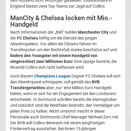
dem Ausland nicht verborgen geblieben. Insbesondere in
England blasen zwei Top-Teams zur Jagd auf Collins.
Magdeburg
ManCity & Chelsea locken mit Mio.-
Transfergerüchte
Handgeld
Nach Informationen der „Bild“ buhlen
Manchester City
und
1.
der
FC Chelsea
heftig um die Dienste des jungen
Abwehrspielers. Vor allem die Citizens fahren im
Transferpoker um den Rechtsfuß starke Geschütze auf und
FC
ködern den Youngster mit einem Handgeld von
umgerechnet zwei Millionen Euro
! Eine üppige Summe, die
Nürnberg
Nnamdi Collins sich nicht kaltlassen wird.
Auch Bayern
Champions League
-Gegner FC Chelsea will sich
Transfergerüchte
das Abwehrjuwel schnappen, soll gemäß des
BVB
Transfergerüchtes
aber ‚nur‘ eine Million Euro Handgeld
bieten, wenn er sich für ein Engagement bei den Londonern
1.
entscheidet. In Dortmund schrillen bereits die Alarmglocken
und natürlich sind die Westfalen bestrebt, den Verteidiger um
FC
jeden Preis zu halten. Nicht umsonst mischt in dieser
Personalie auch Dortmunds Chef-Manager Michael Zorc mit.
Saarbrücken
Der BVB will Collins demnach mit einem langfristigen
Fördervertrag ausstatten. Bei ihrem 15-jährigen