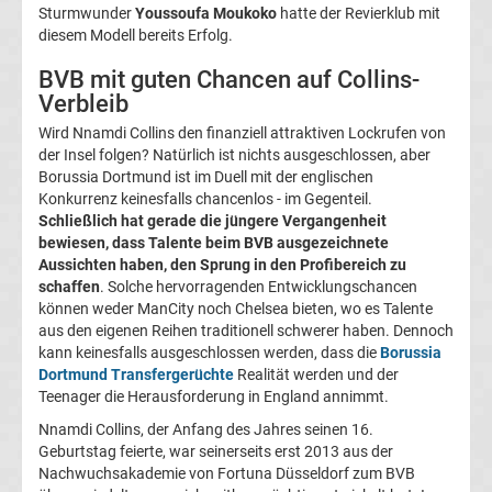
Sturmwunder
Youssoufa Moukoko
hatte der Revierklub mit
Transfergerüchte
diesem Modell bereits Erfolg.
BVB mit guten Chancen auf Collins-
1.
Verbleib
FC
Wird Nnamdi Collins den finanziell attraktiven Lockrufen von
der Insel folgen? Natürlich ist nichts ausgeschlossen, aber
Borussia Dortmund ist im Duell mit der englischen
Union
Konkurrenz keinesfalls chancenlos - im Gegenteil.
Schließlich hat gerade die jüngere Vergangenheit
Berlin
bewiesen, dass Talente beim BVB ausgezeichnete
Aussichten haben, den Sprung in den Profibereich zu
schaffen
. Solche hervorragenden Entwicklungschancen
Transfergerüchte
können weder ManCity noch Chelsea bieten, wo es Talente
aus den eigenen Reihen traditionell schwerer haben. Dennoch
1.
kann keinesfalls ausgeschlossen werden, dass die
Borussia
Dortmund Transfergerüchte
Realität werden und der
FSV
Teenager die Herausforderung in England annimmt.
Nnamdi Collins, der Anfang des Jahres seinen 16.
Mainz
Geburtstag feierte, war seinerseits erst 2013 aus der
Nachwuchsakademie von Fortuna Düsseldorf zum BVB