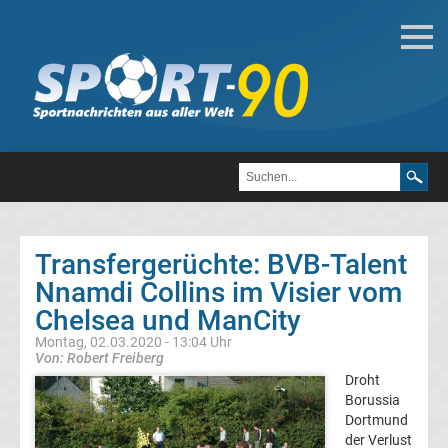
Deutsche
Transfergerüchte
Transfergerüchte
1.
FC
Transfergerüchte: BVB-Talent
Nnamdi Collins im Visier vom
Heidenheim
Chelsea und ManCity
1846
Montag, 02.03.2020 - 13:04 Uhr
Von: Robert Freiberg
Droht
Transfergerüchte
Borussia
Dortmund
1.
der Verlust