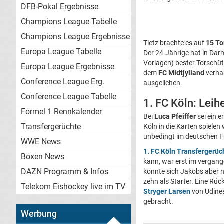
DFB-Pokal Ergebnisse
Champions League Tabelle
Champions League Ergebnisse
Tietz brachte es auf
15 To
Europa League Tabelle
Der 24-Jährige hat in Darm
Vorlagen) bester Torschüt
Europa League Ergebnisse
dem
FC Midtjylland
verhan
Conference League Erg.
ausgeliehen.
Conference League Tabelle
1. FC Köln: Leih
Formel 1 Rennkalender
Bei
Luca Pfeiffer
sei ein 
Transfergerüchte
Köln in die Karten spielen
unbedingt im deutschen Fu
WWE News
1. FC Köln Transfergerüc
Boxen News
kann, war erst im vergan
DAZN Programm & Infos
konnte sich Jakobs aber n
zehn als Starter. Eine Rü
Telekom Eishockey live im TV
Stryger Larsen
von Udinese
gebracht.
Werbung