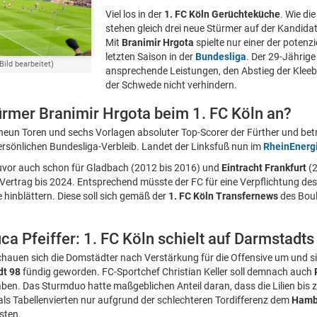
Viel los in der
1. FC Köln Gerüchteküche
. Wie die
stehen gleich drei neue Stürmer auf der Kandidat
Mit
Branimir Hrgota
spielte nur einer der potenz
letzten Saison in der
Bundesliga
. Der 29-Jährige
Bild bearbeitet)
ansprechende Leistungen, den Abstieg der Kleeb
der Schwede nicht verhindern.
ürmer Branimir Hrgota beim 1. FC Köln an?
eun Toren und sechs Vorlagen absoluter Top-Scorer der Fürther und betr
rsönlichen Bundesliga-Verbleib. Landet der Linksfuß nun im
RheinEnerg
zuvor auch schon für Gladbach (2012 bis 2016) und
Eintracht Frankfurt
(2
 Vertrag bis 2024. Entsprechend müsste der FC für eine Verpflichtung de
 hinblättern. Diese soll sich gemäß der
1. FC Köln Transfernews
des Boul
Luca Pfeiffer: 1. FC Köln schielt auf Darmstad
hauen sich die Domstädter nach Verstärkung für die Offensive um und si
dt 98
fündig geworden. FC-Sportchef Christian Keller soll demnach auch
en. Das Sturmduo hatte maßgeblichen Anteil daran, dass die Lilien bis z
 als Tabellenvierten nur aufgrund der schlechteren Tordifferenz dem
Hamb
sten.