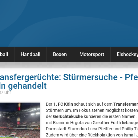
ball
Handball
Boxen
Motorsport
Eishocke
ransfergerüchte: Stürmersuche - Pfeif
ln gehandelt
37 Uhr
Der
1. FC Köln
schaut sich auf dem
Transfermar
Stürmern um. Im Fokus stehen möglichst koste
der
Gerüchteküche
kursieren die ersten Namen. 
mit Branimir Hrgota von Greuther Fürth liebäugel
Darmstadt-Sturmduo Luca Pfeiffer und Phillip Ti
Zudem wird über eine Rückholaktion von Ismail J