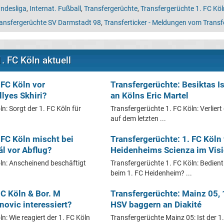
ndesliga
,
Internat. Fußball
,
Transfergerüchte
,
Transfergerüchte 1. FC Köl
ansfergerüchte SV Darmstadt 98
,
Transferticker - Meldungen vom Trans
. FC Köln aktuell
 FC Köln vor
Transfergerüchte: Besiktas I
lyes Skhiri?
an Kölns Eric Martel
n: Sorgt der 1. FC Köln für
Transfergerüchte 1. FC Köln: Verliert
auf dem letzten ...
 FC Köln mischt bei
Transfergerüchte: 1. FC Köln 
ál vor Abflug?
Heidenheims Scienza im Visi
ln: Anscheinend beschäftigt
Transfergerüchte 1. FC Köln: Bedient 
beim 1. FC Heidenheim? ...
 C Köln & Bor. M
Transfergerüchte: Mainz 05, 
ovic interessiert?
HSV baggern an Diakité
n: Wie reagiert der 1. FC Köln
Transfergerüchte Mainz 05: Ist der 1