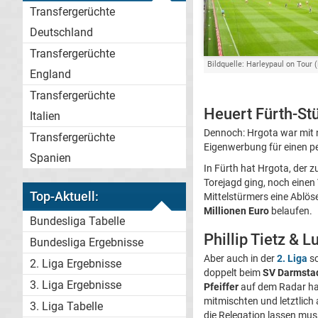
Transfergerüchte
Deutschland
Transfergerüchte
Bildquelle: Harleypaul on Tour (
England
Transfergerüchte
Heuert Fürth-St
Italien
Dennoch: Hrgota war mit n
Transfergerüchte
Eigenwerbung für einen pe
Spanien
In Fürth hat Hrgota, der 
Torejagd ging, noch einen
Top-Aktuell:
Mittelstürmers eine Ablöse
Millionen Euro
belaufen.
Bundesliga Tabelle
Phillip Tietz & 
Bundesliga Ergebnisse
Aber auch in der
2. Liga
sc
2. Liga Ergebnisse
doppelt beim
SV Darmsta
3. Liga Ergebnisse
Pfeiffer
auf dem Radar hab
mitmischten und letztlich
3. Liga Tabelle
die Relegation lassen mus