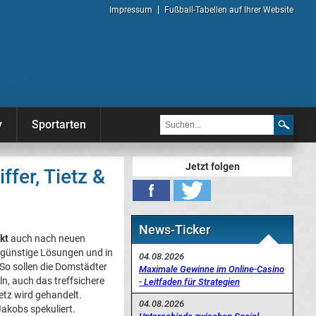
Impressum
Fußball-Tabellen auf Ihrer Website
y
Sportarten
Jetzt folgen
fer, Tietz &
News-Ticker
kt
auch nach neuen
ngünstige Lösungen und in
04.08.2026
So sollen die Domstädter
Maximale Gewinne im Online-Casino
n, auch das treffsichere
- Leitfaden für Strategien
etz wird gehandelt.
04.08.2026
akobs spekuliert.