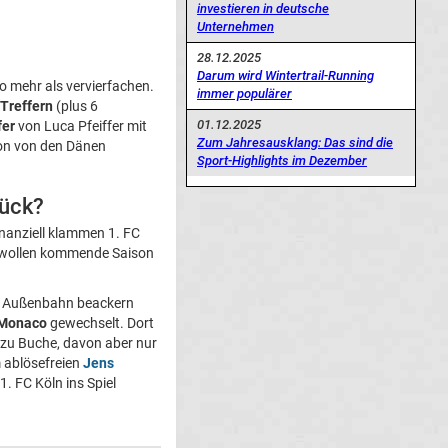
investieren in deutsche
Unternehmen
28.12.2025
Darum wird Wintertrail-Running
o mehr als vervierfachen.
immer populärer
 Treffern
(plus 6
01.12.2025
fer
von Luca Pfeiffer mit
Zum Jahresausklang: Das sind die
son von den Dänen
Sport-Highlights im Dezember
rück?
inanziell klammen 1. FC
ger wollen kommende Saison
nke Außenbahn beackern
Monaco
gewechselt. Dort
 zu Buche, davon aber nur
m ablösefreien
Jens
1. FC Köln ins Spiel