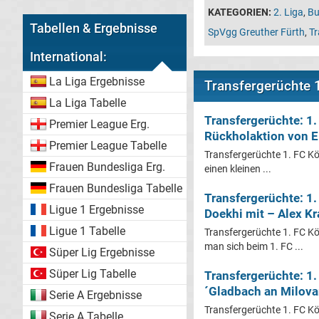
KATEGORIEN:
2. Liga
,
Bu
Tabellen & Ergebnisse
SpVgg Greuther Fürth
,
Tr
International:
La Liga Ergebnisse
Transfergerüchte 1
La Liga Tabelle
Transfergerüchte: 1.
Premier League Erg.
Rückholaktion von El
Premier League Tabelle
Transfergerüchte 1. FC Köl
Frauen Bundesliga Erg.
einen kleinen ...
Frauen Bundesliga Tabelle
Transfergerüchte: 1.
Ligue 1 Ergebnisse
Doekhi mit – Alex Kr
Ligue 1 Tabelle
Transfergerüchte 1. FC Kö
man sich beim 1. FC ...
Süper Lig Ergebnisse
Süper Lig Tabelle
Transfergerüchte: 1.
´Gladbach an Milovan
Serie A Ergebnisse
Transfergerüchte 1. FC Köl
Serie A Tabelle