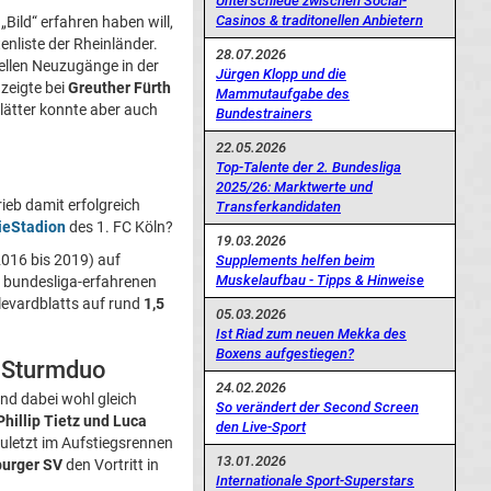
Unterschiede zwischen Social-
Casinos & traditonellen Anbietern
 „Bild“ erfahren haben will,
enliste der Rheinländer.
28.07.2026
iellen Neuzugänge in der
Jürgen Klopp und die
 zeigte bei
Greuther Fürth
Mammutaufgabe des
lätter konnte aber auch
Bundestrainers
22.05.2026
Top-Talente der 2. Bundesliga
2025/26: Marktwerte und
ieb damit erfolgreich
Transferkandidaten
ieStadion
des 1. FC Köln?
19.03.2026
016 bis 2019) auf
Supplements helfen beim
Muskelaufbau - Tipps & Hinweise
s bundesliga-erfahrenen
evardblatts auf rund
1,5
05.03.2026
Ist Riad zum neuen Mekka des
Boxens aufgestiegen?
ts Sturmduo
24.02.2026
nd dabei wohl gleich
So verändert der Second Screen
Phillip Tietz und Luca
den Live-Sport
uletzt im Aufstiegsrennen
13.01.2026
urger SV
den Vortritt in
Internationale Sport-Superstars