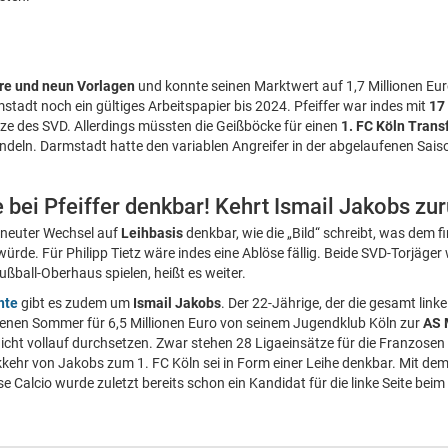
re und neun Vorlagen
und konnte seinen Marktwert auf 1,7 Millionen Eur
stadt noch ein gültiges Arbeitspapier bis 2024. Pfeiffer war indes mit
17
ze des SVD. Allerdings müssten die Geißböcke für einen
1. FC Köln Trans
deln. Darmstadt hatte den variablen Angreifer in der abgelaufenen Sai
e bei Pfeiffer denkbar! Kehrt Ismail Jakobs zu
erneuter Wechsel auf
Leihbasis
denkbar, wie die „Bild“ schreibt, was dem f
 würde. Für Philipp Tietz wäre indes eine Ablöse fällig. Beide SVD-Torjä
ßball-Oberhaus spielen, heißt es weiter.
hte
gibt es zudem um
Ismail Jakobs
. Der 22-Jährige, der die gesamt li
genen Sommer für 6,5 Millionen Euro von seinem Jugendklub Köln zur
AS 
icht vollauf durchsetzen. Zwar stehen 28 Ligaeinsätze für die Franzosen
ckkehr von Jakobs zum 1. FC Köln sei in Form einer Leihe denkbar. Mit de
 Calcio wurde zuletzt bereits schon ein Kandidat für die linke Seite beim 