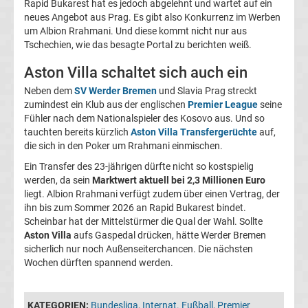
Rapid Bukarest hat es jedoch abgelehnt und wartet auf ein
05
neues Angebot aus Prag. Es gibt also Konkurrenz im Werben
um Albion Rrahmani. Und diese kommt nicht nur aus
Transfergerüchte
Tschechien, wie das besagte Portal zu berichten weiß.
Aston Villa schaltet sich auch ein
Alemannia
Neben dem
SV Werder Bremen
und Slavia Prag streckt
zumindest ein Klub aus der englischen
Premier League
seine
Aachen
Fühler nach dem Nationalspieler des Kosovo aus. Und so
tauchten bereits kürzlich
Aston Villa Transfergerüchte
auf,
Transfergerüchte
die sich in den Poker um Rrahmani einmischen.
Ein Transfer des 23-jährigen dürfte nicht so kostspielig
Arminia
werden, da sein
Marktwert aktuell bei 2,3 Millionen Euro
liegt. Albion Rrahmani verfügt zudem über einen Vertrag, der
ihn bis zum Sommer 2026 an Rapid Bukarest bindet.
Bielefeld
Scheinbar hat der Mittelstürmer die Qual der Wahl. Sollte
Aston Villa
aufs Gaspedal drücken, hätte Werder Bremen
Transfergerüchte
sicherlich nur noch Außenseiterchancen. Die nächsten
Wochen dürften spannend werden.
Bayer
KATEGORIEN:
Bundesliga
,
Internat. Fußball
,
Premier