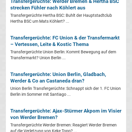
Mönchengladbach
Transfergerüchte: Werder Bremen & Hertha BSC
strecken Fühler nach Köhlert aus
Transfergerüchte
Transfergerüchte Hertha BSC: Buhlt der Hauptstadtclub
Hertha BSC um Mats Köhlert? ...
Chemnitzer
Transfergerüchte: FC Union & der Transfermarkt
FC
– Vertessen, Leite & Kostic Thema
Transfergerüchte Union Berlin: Kommt Bewegung auf dem
Transfermarkt? Union Berlin ...
Transfergerüchte
Dynamo
Transfergerüchte: Union Berlin, Gladbach,
Werder & Co an Castaneda dran?
Dresden
Union Berlin Transfergerüchte: Schnappt sich der 1. FC Union
Berlin im Sommer mit Santiago ...
Transfergerüchte
Transfergerüchte: Ajax-Stürmer Akpom im Visier
Eintracht
von Werder Bremen?
Transfergerüchte Werder Bremen: Reagiert Werder Bremen
Braunschweig
auf die Verletzung von Keke Topp? ...