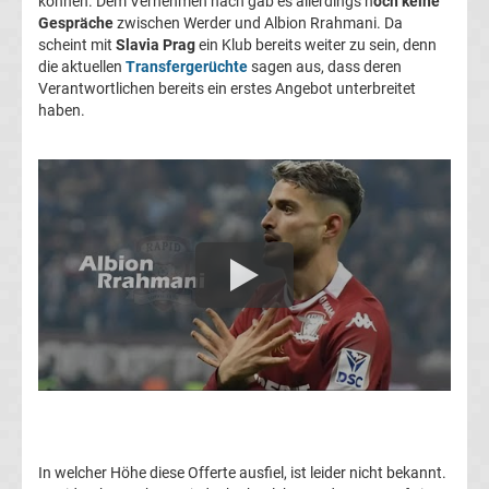
können. Dem Vernehmen nach gab es allerdings n
och keine
Transfergerüchte
Gespräche
zwischen Werder und Albion Rrahmani. Da
scheint mit
Slavia Prag
ein Klub bereits weiter zu sein, denn
die aktuellen
Transfergerüchte
sagen aus, dass deren
1.
Verantwortlichen bereits ein erstes Angebot unterbreitet
haben.
FC
Union
Berlin
Transfergerüchte
1.
FSV
Mainz
In welcher Höhe diese Offerte ausfiel, ist leider nicht bekannt.