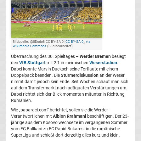
FC
Kaiserslautern
Transfergerüchte
Bildquelle: @8Dodo8 CC BY-SA 0 [
CC BY-SA 0
],
via
Wikimedia Commons
(Bild bearbeitet)
Überraschung des 30. Spieltages –
Werder Bremen
besiegt
1.
den
VfB Stuttgart
mit 2:1 im heimischen
Weserstadion
.
Dabei konnte Marvin Ducksch seine Torflaute mit einem
FC
Doppelpack beenden. Die
Stürmerdiskussion
an der Weser
nimmt damit jedoch kein Ende. Seit Wochen schaut man sich
Köln
auf dem Transfermarkt nach adäquaten Verstärkungen um.
Dabei richtet sich der Blick momentan mitunter in Richtung
Rumänien.
Transfergerüchte
Wie „paparaci.com“ berichtet, sollen sie die Werder-
Verantwortlichen mit
Albion Rrahmani
beschäftigen. Der 23-
1.
jährige aus dem Kosovo wechselte im vergangenen Sommer
vom FC Ballkani zu FC Rapid Bukarest in die rumänische
FC
SuperLiga und schießt dort derzeitig alles kurz und klein.