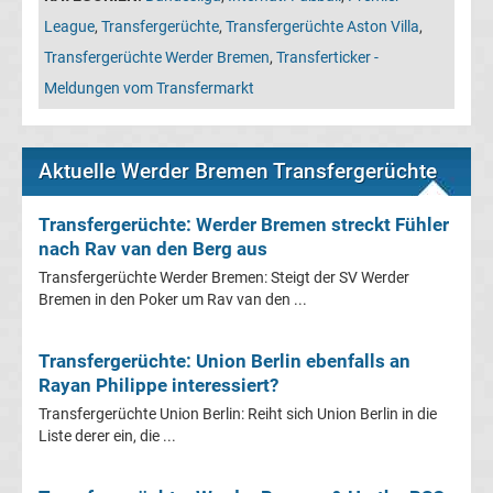
Leverkusen
League
,
Transfergerüchte
,
Transfergerüchte Aston Villa
,
Transfergerüchte Werder Bremen
,
Transferticker -
Transfergerüchte
Meldungen vom Transfermarkt
Bayern
München
Aktuelle Werder Bremen Transfergerüchte
Transfergerüchte: Werder Bremen streckt Fühler
Transfergerüchte
nach Rav van den Berg aus
Borussia
Transfergerüchte Werder Bremen: Steigt der SV Werder
Bremen in den Poker um Rav van den ...
Dortmund
Transfergerüchte: Union Berlin ebenfalls an
Rayan Philippe interessiert?
Transfergerüchte
Transfergerüchte Union Berlin: Reiht sich Union Berlin in die
Liste derer ein, die ...
Borussia