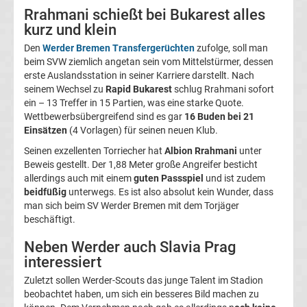
Rrahmani schießt bei Bukarest alles
Magdeburg
kurz und klein
Den
Werder Bremen Transfergerüchten
zufolge, soll man
Transfergerüchte
beim SVW ziemlich angetan sein vom Mittelstürmer, dessen
erste Auslandsstation in seiner Karriere darstellt. Nach
1.
seinem Wechsel zu
Rapid Bukarest
schlug Rrahmani sofort
ein – 13 Treffer in 15 Partien, was eine starke Quote.
Wettbewerbsübergreifend sind es gar
16 Buden bei 21
FC
Einsätzen
(4 Vorlagen) für seinen neuen Klub.
Seinen exzellenten Torriecher hat
Albion Rrahmani
unter
Nürnberg
Beweis gestellt. Der 1,88 Meter große Angreifer besticht
allerdings auch mit einem
guten Passspiel
und ist zudem
Transfergerüchte
beidfüßig
unterwegs. Es ist also absolut kein Wunder, dass
man sich beim SV Werder Bremen mit dem Torjäger
beschäftigt.
1.
Neben Werder auch Slavia Prag
FC
interessiert
Zuletzt sollen Werder-Scouts das junge Talent im Stadion
Saarbrücken
beobachtet haben, um sich ein besseres Bild machen zu