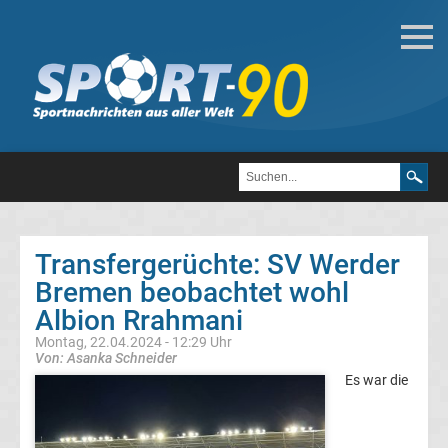
Deutsche
Transfergerüchte
Transfergerüchte
1.
FC
Transfergerüchte: SV Werder
Bremen beobachtet wohl
Heidenheim
Albion Rrahmani
1846
Montag, 22.04.2024 - 12:29 Uhr
Von: Asanka Schneider
Es war die
Transfergerüchte
1.