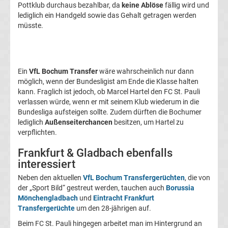
Pottklub durchaus bezahlbar, da
keine Ablöse
fällig wird und
Transfergerüchte
lediglich ein Handgeld sowie das Gehalt getragen werden
müsste.
1.
FC
Ein
VfL Bochum Transfer
wäre wahrscheinlich nur dann
möglich, wenn der Bundesligist am Ende die Klasse halten
Union
kann. Fraglich ist jedoch, ob Marcel Hartel den FC St. Pauli
verlassen würde, wenn er mit seinem Klub wiederum in die
Berlin
Bundesliga aufsteigen sollte. Zudem dürften die Bochumer
lediglich
Außenseiterchancen
besitzen, um Hartel zu
verpflichten.
Transfergerüchte
Frankfurt & Gladbach ebenfalls
1.
interessiert
Neben den aktuellen
VfL Bochum Transfergerüchten
, die von
FSV
der „Sport Bild“ gestreut werden, tauchen auch
Borussia
Mönchengladbach
und
Eintracht Frankfurt
Mainz
Transfergerüchte
um den 28-jährigen auf.
Beim FC St. Pauli hingegen arbeitet man im Hintergrund an