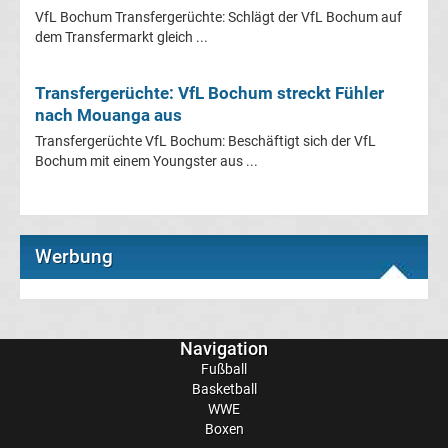
Mönchengladbach
VfL Bochum Transfergerüchte: Schlägt der VfL Bochum auf
dem Transfermarkt gleich ...
Transfergerüchte
Transfergerüchte: VfL Bochum streckt Fühler
Chemnitzer
nach Mouanga aus
Transfergerüchte VfL Bochum: Beschäftigt sich der VfL
FC
Bochum mit einem Youngster aus ...
Transfergerüchte
Dynamo
Werbung
Dresden
Navigation
Transfergerüchte
Fußball
Basketball
Eintracht
WWE
Boxen
Braunschweig