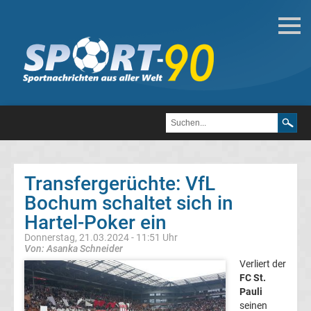
Deutsche
Transfergerüchte
Transfergerüchte
1.
FC
Transfergerüchte: VfL
Bochum schaltet sich in
Heidenheim
Hartel-Poker ein
1846
Donnerstag, 21.03.2024 - 11:51 Uhr
Von: Asanka Schneider
Verliert der
Transfergerüchte
FC St.
Pauli
1.
seinen