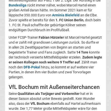
Mittelfeldregisseur auf Platz 1 der 2. Liga. Der Aufstieg in die
Bundesliga
rückt immer näher, wobei Marcel Hartel einen
Magdeburg
großen Anteil daran hätte. Im Sommer 2021 kam er für
läppische 350.000 Euro von
Arminia Bielefeld
an die Elbe.
Transfergerüchte
Zuvor spielte er bereits für den
1. FC Union Berlin
, doch beim
1. FC St. Pauli schaffte der gebürtige Kölner seinen
endgültigen Durchbruch im Profifußball.
1.
Unter FCSP-Trainer
Fabian Hürzeler
ist Marcel Hartel gesetzt
und er zahlt mit grandiosen Leistungen zurück. So durfte er
FC
in allen 26 Zweitligapartien von Beginn an starten und
begeisterte Trainer und Fans zugleich. Satte
14 Tore
konnte
Nürnberg
der technisch versierte Mittelfeldspieler erzielen.
Zudem legte
er seinen Kollegen noch weitere 9 Treffer auf
. Zählt man
noch den
DFB-Pokal
hinzu, so kommt er auf weitere vier
Transfergerüchte
Partien, in denen ihm vier Buden und zwei Torvorlagen
gelangen.
1.
VfL Bochum mit Außenseiterchancen
FC
Seine
Qualitäten als Torjäger und Vorbereiter
hat er in
dieser Saison absolut unter Beweis gestellt. Kein Wunder
Saarbrücken
also, dass der
VfL Bochum
ebenfalls auf Hartel aufmerksam
wurde. Der 1,77 Meter große Mittelfeldspieler wäre für den