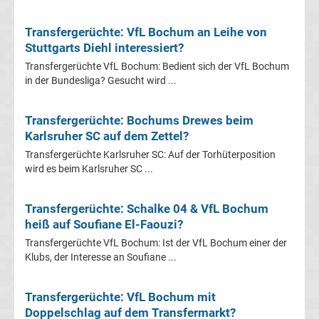
Leverkusen
Transfergerüchte: VfL Bochum an Leihe von
Transfergerüchte
Stuttgarts Diehl interessiert?
Transfergerüchte VfL Bochum: Bedient sich der VfL Bochum
Bayern
in der Bundesliga? Gesucht wird ...
München
Transfergerüchte: Bochums Drewes beim
Karlsruher SC auf dem Zettel?
Transfergerüchte
Transfergerüchte Karlsruher SC: Auf der Torhüterposition
wird es beim Karlsruher SC ...
Borussia
Transfergerüchte: Schalke 04 & VfL Bochum
Dortmund
heiß auf Soufiane El-Faouzi?
Transfergerüchte VfL Bochum: Ist der VfL Bochum einer der
Transfergerüchte
Klubs, der Interesse an Soufiane ...
Borussia
Transfergerüchte: VfL Bochum mit
Doppelschlag auf dem Transfermarkt?