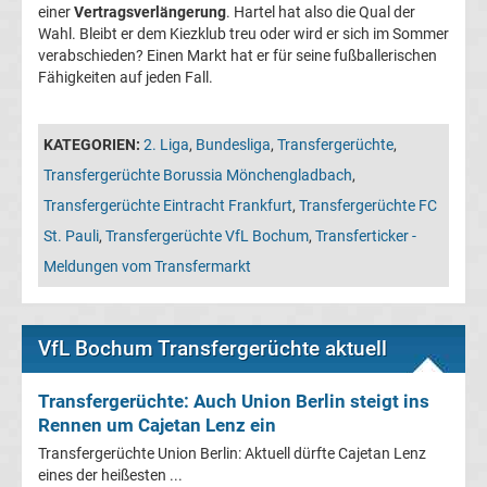
05
einer
Vertragsverlängerung
. Hartel hat also die Qual der
Wahl. Bleibt er dem Kiezklub treu oder wird er sich im Sommer
verabschieden? Einen Markt hat er für seine fußballerischen
Transfergerüchte
Fähigkeiten auf jeden Fall.
Alemannia
KATEGORIEN:
2. Liga
,
Bundesliga
,
Transfergerüchte
,
Aachen
Transfergerüchte Borussia Mönchengladbach
,
Transfergerüchte Eintracht Frankfurt
,
Transfergerüchte FC
Transfergerüchte
St. Pauli
,
Transfergerüchte VfL Bochum
,
Transferticker -
Meldungen vom Transfermarkt
Arminia
Bielefeld
VfL Bochum Transfergerüchte aktuell
Transfergerüchte
Transfergerüchte: Auch Union Berlin steigt ins
Rennen um Cajetan Lenz ein
Bayer
Transfergerüchte Union Berlin: Aktuell dürfte Cajetan Lenz
eines der heißesten ...