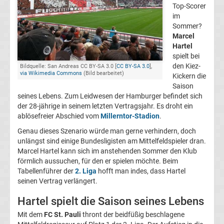
Top-Scorer
FC
im
Sommer?
Marcel
Kaiserslautern
Hartel
spielt bei
Transfergerüchte
den Kiez-
Bildquelle: San Andreas CC BY-SA 3.0 [
CC BY-SA 3.0
],
via Wikimedia Commons
(Bild bearbeitet)
Kickern die
Saison
1.
seines Lebens. Zum Leidwesen der Hamburger befindet sich
der 28-jährige in seinem letzten Vertragsjahr. Es droht ein
FC
ablösefreier Abschied vom
Millerntor-Stadion
.
Genau dieses Szenario würde man gerne verhindern, doch
Köln
unlängst sind einige Bundesligisten am Mittelfeldspieler dran.
Marcel Hartel kann sich im anstehenden Sommer den Klub
förmlich aussuchen, für den er spielen möchte. Beim
Transfergerüchte
Tabellenführer der
2. Liga
hofft man indes, dass Hartel
seinen Vertrag verlängert.
1.
Hartel spielt die Saison seines Lebens
FC
Mit dem
FC St. Pauli
thront der beidfüßig beschlagene