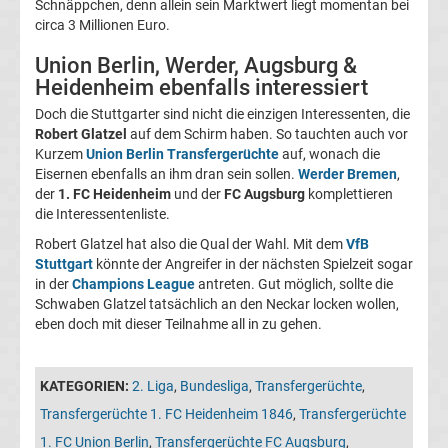
Schnäppchen, denn allein sein Marktwert liegt momentan bei
05
circa 3 Millionen Euro.
Transfergerüchte
Union Berlin, Werder, Augsburg &
Heidenheim ebenfalls interessiert
Alemannia
Doch die Stuttgarter sind nicht die einzigen Interessenten, die
Robert Glatzel
auf dem Schirm haben. So tauchten auch vor
Kurzem
Union Berlin Transfergerüchte
auf, wonach die
Aachen
Eisernen ebenfalls an ihm dran sein sollen.
Werder Bremen
,
der
1. FC Heidenheim
und der
FC Augsburg
komplettieren
Transfergerüchte
die Interessentenliste.
Robert Glatzel hat also die Qual der Wahl. Mit dem
VfB
Arminia
Stuttgart
könnte der Angreifer in der nächsten Spielzeit sogar
in der
Champions League
antreten. Gut möglich, sollte die
Bielefeld
Schwaben Glatzel tatsächlich an den Neckar locken wollen,
eben doch mit dieser Teilnahme all in zu gehen.
Transfergerüchte
KATEGORIEN:
2. Liga
,
Bundesliga
,
Transfergerüchte
,
Bayer
Transfergerüchte 1. FC Heidenheim 1846
,
Transfergerüchte
1. FC Union Berlin
,
Transfergerüchte FC Augsburg
,