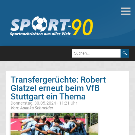
Deutsche
Transfergerüchte
Transfergerüchte
1.
FC
Transfergerüchte: Robert
Glatzel erneut beim VfB
Heidenheim
Stuttgart ein Thema
1846
Donnerstag, 30.05.2024 - 11:21 Uhr
Von: Asanka Schneider
Transfergerüchte
1.