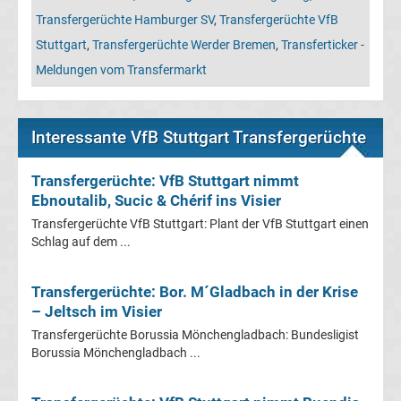
Leverkusen
Transfergerüchte Hamburger SV
,
Transfergerüchte VfB
Stuttgart
,
Transfergerüchte Werder Bremen
,
Transferticker -
Transfergerüchte
Meldungen vom Transfermarkt
Bayern
Interessante VfB Stuttgart Transfergerüchte
München
Transfergerüchte: VfB Stuttgart nimmt
Transfergerüchte
Ebnoutalib, Sucic & Chérif ins Visier
Transfergerüchte VfB Stuttgart: Plant der VfB Stuttgart einen
Borussia
Schlag auf dem ...
Dortmund
Transfergerüchte: Bor. M´Gladbach in der Krise
– Jeltsch im Visier
Transfergerüchte
Transfergerüchte Borussia Mönchengladbach: Bundesligist
Borussia Mönchengladbach ...
Borussia