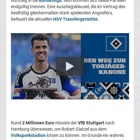
Aufstieg in die
Bundesliga
. Nun könnten sich beide Parteien
Transfergerüchte
endgültig trennen. Eine Ausstiegsklausel, die im Vertrag des
beidfüßig gleichermaßen stark spielenden Angreifers,
befeuert die aktuellen
HSV Transfergerüchte
.
1.
FC
Union
Berlin
Transfergerüchte
1.
FSV
Rund
2 Millionen Euro
müsste der
VfB Stuttgart
nach
Mainz
Hamburg überweisen, um Robert Glatzel aus dem
Volksparkstadion
lotsen zu können. Im Grunde ein wahres