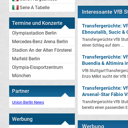
Serie A Tabelle
Interessante VfB S
Termine und Konzerte
Transfergerüchte: V
Ebnoutalib, Sucic & C
Olympiastadion Berlin
Transfergerüchte VfB Stut
Mercedes-Benz Arena Berlin
einen Schlag auf dem ...
Stadion An der Alten Försterei
Transfergerüchte: V
Maifeld Berlin
Buendia & Altimira in
Olympia-Eissportzentrum
VfB StuttgartTransferger
München
Enzo Millot sucht der VfB S
Transfergerüchte: Vf
Partner
Arsenal-Star Fábio V
Transfergerüchte VfB Stut
Union Berlin News
bereits einen passenden Er
Werbung
Werbung