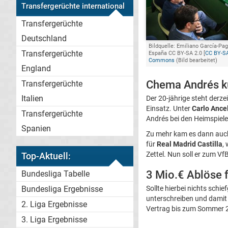
Transfergerüchte international
Transfergerüchte
Deutschland
Bildquelle: Emiliano García-Pa
Transfergerüchte
España CC BY-SA 2.0 [
CC BY-SA
Commons
(Bild bearbeitet)
England
Chema Andrés k
Transfergerüchte
Italien
Der 20-jährige steht derzei
Einsatz. Unter
Carlo Ancel
Transfergerüchte
Andrés bei den Heimspiel
Spanien
Zu mehr kam es dann auch 
für
Real Madrid Castilla
,
Zettel. Nun soll er zum Vf
Top-Aktuell:
3 Mio.€ Ablöse 
Bundesliga Tabelle
Sollte hierbei nichts schi
Bundesliga Ergebnisse
unterschreiben und damit 
2. Liga Ergebnisse
Vertrag bis zum Sommer 
3. Liga Ergebnisse