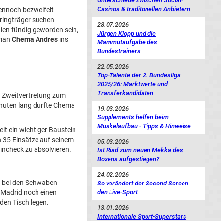
Unterschiede zwischen Social-
Casinos & traditonellen Anbietern
dennoch bezweifelt
tringträger suchen
28.07.2026
ien fündig geworden sein,
Jürgen Klopp und die
 man
Chema Andrés
ins
Mammutaufgabe des
Bundestrainers
22.05.2026
Top-Talente der 2. Bundesliga
2025/26: Marktwerte und
Transferkandidaten
n Zweitvertretung zum
Minuten lang durfte Chema
19.03.2026
Supplements helfen beim
Muskelaufbau - Tipps & Hinweise
it ein wichtiger Baustein
n 35 Einsätze auf seinem
05.03.2026
incheck zu absolvieren.
Ist Riad zum neuen Mekka des
Boxens aufgestiegen?
24.02.2026
g
bei den Schwaben
So verändert der Second Screen
l Madrid noch einen
den Live-Sport
den Tisch legen.
13.01.2026
Internationale Sport-Superstars