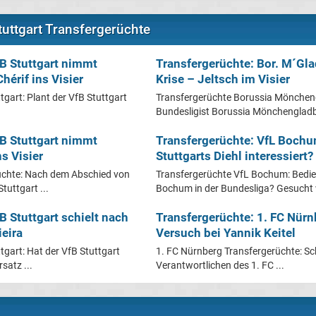
tuttgart Transfergerüchte
fB Stuttgart nimmt
Transfergerüchte: Bor. M´Gla
hérif ins Visier
Krise – Jeltsch im Visier
tgart: Plant der VfB Stuttgart
Transfergerüchte Borussia Mönchen
Bundesligist Borussia Mönchengladb
fB Stuttgart nimmt
Transfergerüchte: VfL Bochu
s Visier
Stuttgarts Diehl interessiert?
üchte: Nach dem Abschied von
Transfergerüchte VfL Bochum: Bedien
tuttgart ...
Bochum in der Bundesliga? Gesucht w
B Stuttgart schielt nach
Transfergerüchte: 1. FC Nürn
ieira
Versuch bei Yannik Keitel
tgart: Hat der VfB Stuttgart
1. FC Nürnberg Transfergerüchte: Sch
satz ...
Verantwortlichen des 1. FC ...