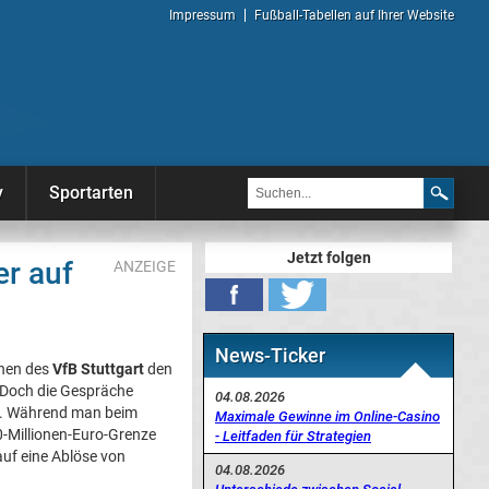
Impressum
Fußball-Tabellen auf Ihrer Website
y
Sportarten
Jetzt folgen
er auf
ANZEIGE
News-Ticker
chen des
VfB Stuttgart
den
 Doch die Gespräche
04.08.2026
t. Während man beim
Maximale Gewinne im Online-Casino
0-Millionen-Euro-Grenze
- Leitfaden für Strategien
auf eine Ablöse von
04.08.2026