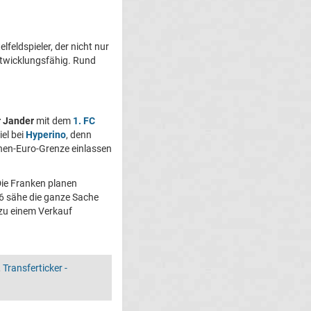
feldspieler, der nicht nur
entwicklungsfähig. Rund
 Jander
mit dem
1. FC
el bei
Hyperino
, denn
onen-Euro-Grenze einlassen
ie Franken planen
 sähe die ganze Sache
 zu einem Verkauf
,
Transferticker -