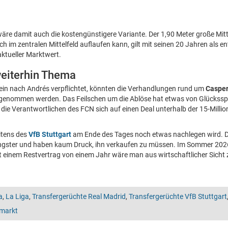
äre damit auch die kostengünstigere Variante. Der 1,90 Meter große Mittel
h im zentralen Mittelfeld auflaufen kann, gilt mit seinen 20 Jahren als 
aktueller Marktwert.
eiterhin Thema
n nach Andrés verpflichtet, könnten die Verhandlungen rund um
Casper
genommen werden. Das Feilschen um die Ablöse hat etwas von Glücksspi
b die Verantwortlichen des FCN sich auf einen Deal unterhalb der 15-Milli
itens des
VfB Stuttgart
am Ende des Tages noch etwas nachlegen wird. D
gster und haben kaum Druck, ihn verkaufen zu müssen. Im Sommer 2026
 einem Restvertrag von einem Jahr wäre man aus wirtschaftlicher Sicht
a
,
La Liga
,
Transfergerüchte Real Madrid
,
Transfergerüchte VfB Stuttgart
markt