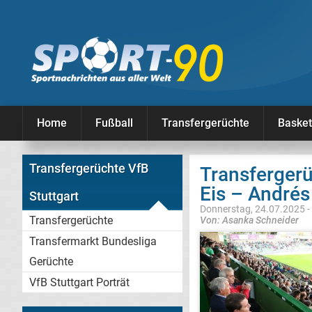
Home
Fußball
Transfergerüchte
Basket
Transfergerüchte VfB
Transfergerü
Eis – Andrés
Stuttgart
Donnerstag, 24.07.2025 -
Transfergerüchte
Von: Asanka Schneider
Transfermarkt Bundesliga
Gerüchte
VfB Stuttgart Porträt