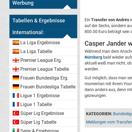
Werbung
Ein
Transfer von Andrés
w
Tabellen & Ergebnisse
auf der Sechs, sondern auc
800.00 Euro beträgt sein 
International:
Casper Jander w
La Liga Ergebnisse
La Liga Tabelle
Während man dem Anschei
Nürnberg
bald wieder auf
Premier League Erg.
aktuell weiß man nicht, o
Premier League Tabelle
werden.
Frauen Bundesliga Erg.
Gut möglich, dass man se
momentan mit ihrem Youn
Frauen Bundesliga Tabelle
dann anders aus, denn mit
Ligue 1 Ergebnisse
gezwungen.
Ligue 1 Tabelle
Süper Lig Ergebnisse
KATEGORIEN:
Bundeslig
Süper Lig Tabelle
Meldungen vom Transfer
Serie A Ergebnisse