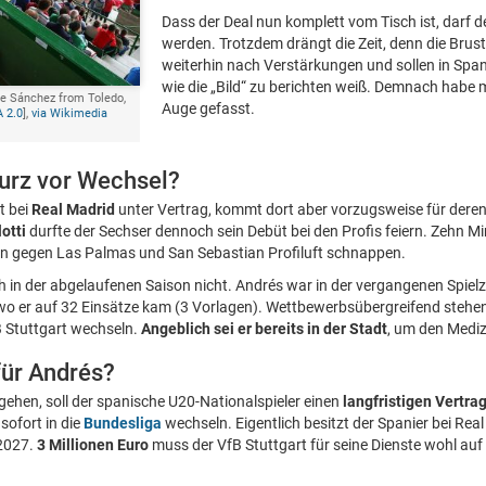
Dass der Deal nun komplett vom Tisch ist, darf 
werden. Trotzdem drängt die Zeit, denn die Brus
weiterhin nach Verstärkungen und sollen in Span
wie die „Bild“ zu berichten weiß. Demnach habe
ge Sánchez from Toledo,
Auge gefasst.
 2.0
],
via Wikimedia
urz vor Wechsel?
t bei
Real Madrid
unter Vertrag, kommt dort aber vorzugsweise für dere
otti
durfte der Sechser dennoch sein Debüt bei den Profis feiern. Zehn 
en gegen Las Palmas und San Sebastian Profiluft schnappen.
in der abgelaufenen Saison nicht. Andrés war in der vergangenen Spielze
 wo er auf 32 Einsätze kam (3 Vorlagen). Wettbewerbsübergreifend stehe
B Stuttgart wechseln.
Angeblich sei er bereits in der Stadt
, um den Mediz
für Andrés?
efgehen, soll der spanische U20-Nationalspieler einen
langfristigen Vertra
sofort in die
Bundesliga
wechseln. Eigentlich besitzt der Spanier bei Rea
2027.
3 Millionen Euro
muss der VfB Stuttgart für seine Dienste wohl auf 