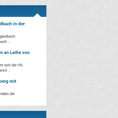
dbach in der
gladbach:
ach ...
m an Leihe von
t sich der VfL
ird ...
berg mit
ielen die