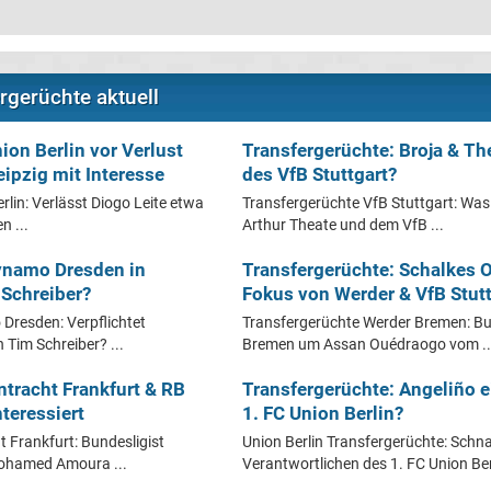
rgerüchte aktuell
ion Berlin vor Verlust
Transfergerüchte: Broja & Th
eipzig mit Interesse
des VfB Stuttgart?
rlin: Verlässt Diogo Leite etwa
Transfergerüchte VfB Stuttgart: Was
n ...
Arthur Theate und dem VfB ...
ynamo Dresden in
Transfergerüchte: Schalkes 
Schreiber?
Fokus von Werder & VfB Stutt
Dresden: Verpflichtet
Transfergerüchte Werder Bremen: Bu
 Tim Schreiber? ...
Bremen um Assan Ouédraogo vom ..
ntracht Frankfurt & RB
Transfergerüchte: Angeliño 
teressiert
1. FC Union Berlin?
t Frankfurt: Bundesligist
Union Berlin Transfergerüchte: Schn
 Mohamed Amoura ...
Verantwortlichen des 1. FC Union Berl