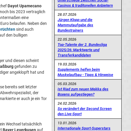
Unterschiede zwischen Social-
Casinos & traditonellen Anbietern
chef
Dayot Upamecano
 noch bis 2023 vertraglich
28.07.2026
anntermaßen eine
Jürgen Klopp und die
en Euro belaufen. Neben den
Mammutaufgabe des
erüchten
sind auch
Bundestrainers
auf den bulligen
22.05.2026
Top-Talente der 2. Bundesliga
2025/26: Marktwerte und
Transferkandidaten
er und diesen scheint
19.03.2026
raßburg
gefunden zu
Supplements helfen beim
diger angeklopft hat und
Muskelaufbau - Tipps & Hinweise
05.03.2026
 bereits seit letzter
Ist Riad zum neuen Mekka des
 Abwehrspezialist, der
Boxens aufgestiegen?
arkierte er auch je ein Tor
24.02.2026
So verändert der Second Screen
den Live-Sport
13.01.2026
in Wechsel tatsächlich
Internationale Sport-Superstars
d
Bayer Leverkusen
auf