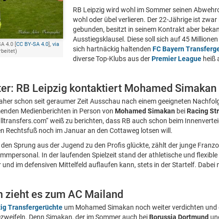
RB Leipzig wird wohl im Sommer seinen Abwehr
wohl oder übel verlieren. Der 22-Jährige ist zwar
gebunden, besitzt in seinem Kontrakt aber bek
Ausstiegsklausel. Diese soll sich auf 45 Million
A 4.0 [
CC BY-SA 4.0
],
via
sich hartnäckig haltenden
FC Bayern Transferg
rbeitet)
diverse Top-Klubs aus der
Premier League
heiß 
er: RB Leipzig kontaktiert Mohamed Simakan
aher schon seit geraumer Zeit Ausschau nach einem geeigneten Nachfolg
nden Medienberichten in Person von
Mohamed Simakan
bei
Racing St
lltransfers.com“ weiß zu berichten, dass RB auch schon beim Innenvertei
n Rechtsfuß noch im Januar an den Cottaweg lotsen will.
en Sprung aus der Jugend zu den Profis glückte, zählt der junge Franzose
mpersonal. In der laufenden Spielzeit stand der athletische und flexible
und im defensiven Mittelfeld auflaufen kann, stets in der Startelf. Dabei m
n zieht es zum AC Mailand
ig Transfergerüchte
um Mohamed Simakan noch weiter verdichten und e
ezweifeln. Denn Simakan, der im Sommer auch bei
Borussia Dortmund
un