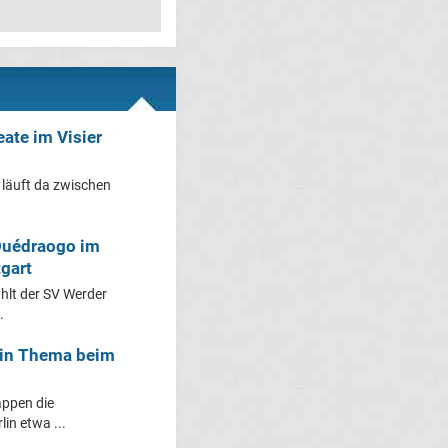
eate im Visier
 läuft da zwischen
Ouédraogo im
gart
hlt der SV Werder
.
ein Thema beim
appen die
in etwa ...