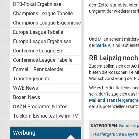
DFB-Pokal Ergebnisse
dem Zettel stand, ist int
umgarnt der wiedererstar
Champions League Tabelle
Champions League Ergebnisse
Europa League Tabelle
Und Milan scheint mittlerw
Europa League Ergebnisse
der
Serie A
, sind laut ein
Conference League Erg.
RB Leipzig noch
Conference League Tabelle
Zudem sollen sich der
AC 
Formel 1 Rennkalender
bieten die Rossoneri
14 Mi
Transfergerüchte
Wunschvorstellung der Fr
WWE News
Wie es bei der italienische
sein, dürfte zugleich das 
Boxen News
Mailand Transfergerücht
DAZN Programm & Infos
der als potenzieller Ersa
Telekom Eishockey live im TV
KATEGORIEN:
Bundeslig
Werbung
Transfergerüchte Bayer