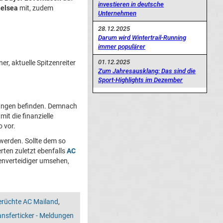
investieren in deutsche
elsea
mit, zudem
Unternehmen
28.12.2025
Darum wird Wintertrail-Running
immer populärer
01.12.2025
r, aktuelle Spitzenreiter
Zum Jahresausklang: Das sind die
Sport-Highlights im Dezember
lungen befinden. Demnach
mit die finanzielle
 vor.
t werden. Sollte dem so
rten zuletzt ebenfalls
AC
enverteidiger umsehen,
erüchte AC Mailand
,
ansferticker - Meldungen