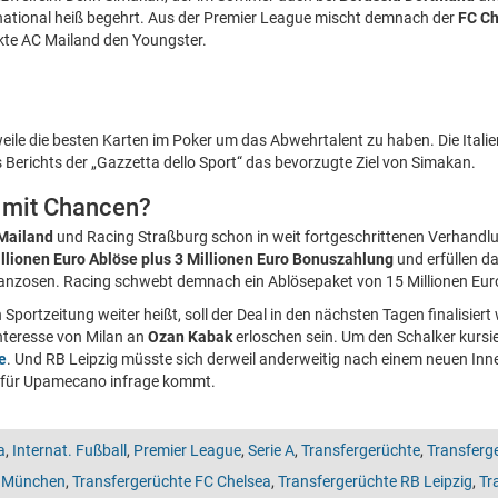
ernational heiß begehrt. Aus der Premier League mischt demnach der
FC Ch
kte AC Mailand den Youngster.
eile die besten Karten im Poker um das Abwehrtalent zu haben. Die Italiene
es Berichts der „Gazzetta dello Sport“ das bevorzugte Ziel von Simakan.
 mit Chancen?
Mailand
und Racing Straßburg schon in weit fortgeschrittenen Verhand
llionen Euro Ablöse plus 3 Millionen Euro Bonuszahlung
und erfüllen da
anzosen. Racing schwebt demnach ein Ablösepaket von 15 Millionen Euro
n Sportzeitung weiter heißt, soll der Deal in den nächsten Tagen finalisier
Interesse von Milan an
Ozan Kabak
erloschen sein. Um den Schalker kursie
e
. Und RB Leipzig müsste sich derweil anderweitig nach einem neuen Inn
tz für Upamecano infrage kommt.
a
,
Internat. Fußball
,
Premier League
,
Serie A
,
Transfergerüchte
,
Transferg
n München
,
Transfergerüchte FC Chelsea
,
Transfergerüchte RB Leipzig
,
Tr