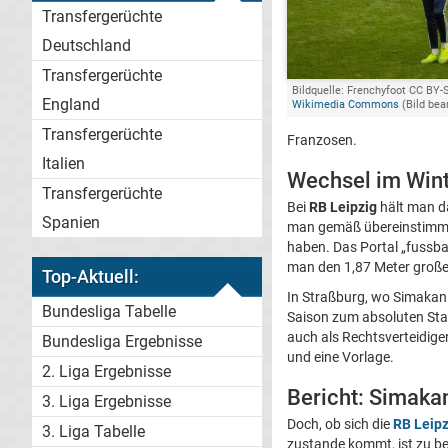
Transfergerüchte
Deutschland
Transfergerüchte
Bildquelle: Frenchyfoot CC BY-S
England
Wikimedia Commons
(Bild bea
Transfergerüchte
Franzosen.
Italien
Wechsel im Wint
Transfergerüchte
Bei
RB Leipzig
hält man d
Spanien
man gemäß übereinstimme
haben. Das Portal „fussba
man den 1,87 Meter große
Top-Aktuell:
In Straßburg, wo Simakan d
Bundesliga Tabelle
Saison zum absoluten Stam
auch als Rechtsverteidiger 
Bundesliga Ergebnisse
und eine Vorlage.
2. Liga Ergebnisse
Bericht: Simaka
3. Liga Ergebnisse
Doch, ob sich die
RB Leipz
3. Liga Tabelle
zustande kommt, ist zu b