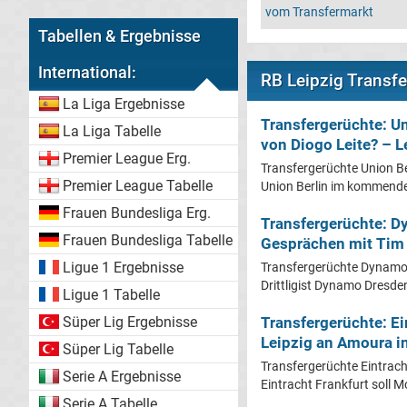
vom Transfermarkt
Tabellen & Ergebnisse
International:
RB Leipzig Transfe
La Liga Ergebnisse
Transfergerüchte: Un
La Liga Tabelle
von Diogo Leite? – L
Premier League Erg.
Transfergerüchte Union Be
Premier League Tabelle
Union Berlin im kommende
Frauen Bundesliga Erg.
Transfergerüchte: D
Frauen Bundesliga Tabelle
Gesprächen mit Tim 
Ligue 1 Ergebnisse
Transfergerüchte Dynamo 
Drittligist Dynamo Dresden
Ligue 1 Tabelle
Süper Lig Ergebnisse
Transfergerüchte: Ei
Leipzig an Amoura in
Süper Lig Tabelle
Transfergerüchte Eintrach
Serie A Ergebnisse
Eintracht Frankfurt soll
Serie A Tabelle