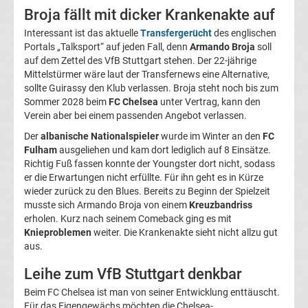
Broja fällt mit dicker Krankenakte auf
Magdeburg
Interessant ist das aktuelle
Transfergerücht
des englischen
Portals „Talksport“ auf jeden Fall, denn
Armando Broja
soll
Transfergerüchte
auf dem Zettel des VfB Stuttgart stehen. Der 22-jährige
Mittelstürmer wäre laut der Transfernews eine Alternative,
1.
sollte Guirassy den Klub verlassen. Broja steht noch bis zum
Sommer 2028 beim
FC Chelsea
unter Vertrag, kann den
Verein aber bei einem passenden Angebot verlassen.
FC
Der
albanische Nationalspieler
wurde im Winter an den
FC
Fulham
ausgeliehen und kam dort lediglich auf 8 Einsätze.
Nürnberg
Richtig Fuß fassen konnte der Youngster dort nicht, sodass
er die Erwartungen nicht erfüllte. Für ihn geht es in Kürze
Transfergerüchte
wieder zurück zu den Blues. Bereits zu Beginn der Spielzeit
musste sich Armando Broja von einem
Kreuzbandriss
erholen. Kurz nach seinem Comeback ging es mit
1.
Knieproblemen
weiter. Die Krankenakte sieht nicht allzu gut
aus.
FC
Leihe zum VfB Stuttgart denkbar
Saarbrücken
Beim FC Chelsea ist man von seiner Entwicklung enttäuscht.
Für das Eigengewächs möchten die Chelsea-