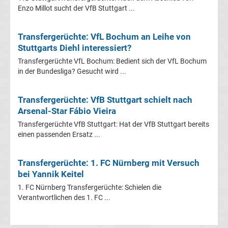
Mönchengladbach
Enzo Millot sucht der VfB Stuttgart ...
Transfergerüchte
Transfergerüchte: VfL Bochum an Leihe von
Stuttgarts Diehl interessiert?
Chemnitzer
Transfergerüchte VfL Bochum: Bedient sich der VfL Bochum
in der Bundesliga? Gesucht wird ...
FC
Transfergerüchte: VfB Stuttgart schielt nach
Transfergerüchte
Arsenal-Star Fábio Vieira
Transfergerüchte VfB Stuttgart: Hat der VfB Stuttgart bereits
Dynamo
einen passenden Ersatz ...
Dresden
Transfergerüchte: 1. FC Nürnberg mit Versuch
bei Yannik Keitel
Transfergerüchte
1. FC Nürnberg Transfergerüchte: Schielen die
Verantwortlichen des 1. FC ...
Eintracht
Braunschweig