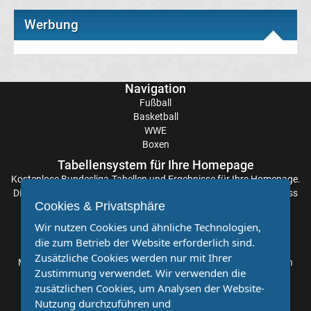
Werbung
Transfergerüchte
Eintracht
Navigation
Frankfurt
Fußball
Basketball
WWE
Transfergerüchte
Boxen
Tabellensystem für Ihre Homepage
Energie
Kostenlose
Bundesliga-Tabellen
und Ergebnisse für Ihre Homepage.
Die Aktualisierung der Ergebnisse erfolgt alle paar Minuten, sodass
Cottbus
Cookies & Privatsphäre
Sie stets auf dem Laufenden sind. Einfache und schnelle
Einbindung.
Wir nutzen Cookies und ähnliche Technologien,
Transfergerüchte
die zum Betrieb der Website erforderlich sind.
Partnervereine
Zusätzliche Cookies werden nur mit Ihrer
Möchten Sie, dass auch Ihr Verein mehr Beachtung findet? Dann
Zustimmung verwendet. Wir verwenden die
FC
sind Sie bei uns genau richtig. Wir suchen Ihren Verein für eine
zusätzlichen Cookies, um Analysen der Website-
kostenlose Kooperation. Veröffentlichen Sie Ihre Spielberichte,
Nutzung durchzuführen und
Sportnachrichten und Aufrufe bei uns!
Augsburg