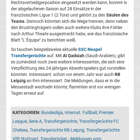
Rechtsverteidigerposition eingesetzt werden kann, kommt in
05
der abgelaufenen Saison auf 28 Einsätze in der
französischen Ligue 1 (2 Tore) und gehört zu den
Säulen des
Transfergerüchte
Teams
. Dennoch könnten sich die Wege trennen, denn neben
den Brustringträgern sollen auch weitere Klubs ihre Fühler
nach Arthur Theate ausgestreckt habe, wie das französische
Alemannia
Blatt "L´Équipe" zu berichten weiß.
Aachen
So tauchen beispielsweise aktuelle
SSC Neapel
Transfergerüchte
auf. Mit
Al Qadsiah
(Saudi-Arabien), gibt
es zumindest noch zwei weitere Interessenten, die sich eine
Transfergerüchte
Verpflichtung des 24-jährigen Abwehrspielers gut vorstellen
könnten. Interessant: schon vor einem Jahr war auch
RB
Arminia
Leipzig
an ihm interessiert. Die Meldungen, dass er in die
Messestadt wechseln könnte, flammten erst vor wenigen
Tagen erneut auf.
Bielefeld
Transfergerüchte
KATEGORIEN:
Bundesliga
,
Internat. Fußball
,
Premier
League
,
Serie A
,
Transfergerüchte
,
Transfergerüchte FC
Bayer
Chelsea
,
Transfergerüchte RB Leipzig
,
Transfergerüchte
VfB Stuttgart
,
Transferticker - Meldungen vom