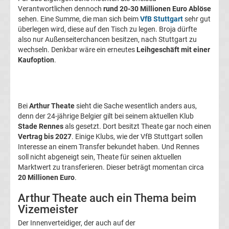
Verantwortlichen dennoch
rund 20-30 Millionen Euro Ablöse
Transfergerüchte
sehen. Eine Summe, die man sich beim
VfB Stuttgart
sehr gut
überlegen wird, diese auf den Tisch zu legen. Broja dürfte
1.
also nur Außenseiterchancen besitzen, nach Stuttgart zu
wechseln. Denkbar wäre ein erneutes
Leihgeschäft mit einer
FC
Kaufoption
.
Union
Bei
Arthur Theate
sieht die Sache wesentlich anders aus,
Berlin
denn der 24-jährige Belgier gilt bei seinem aktuellen Klub
Stade Rennes
als gesetzt. Dort besitzt Theate gar noch einen
Transfergerüchte
Vertrag bis 2027
. Einige Klubs, wie der VfB Stuttgart sollen
Interesse an einem Transfer bekundet haben. Und Rennes
soll nicht abgeneigt sein, Theate für seinen aktuellen
1.
Marktwert zu transferieren. Dieser beträgt momentan circa
20 Millionen Euro
.
FSV
Arthur Theate auch ein Thema beim
Vizemeister
Mainz
Der Innenverteidiger, der auch auf der