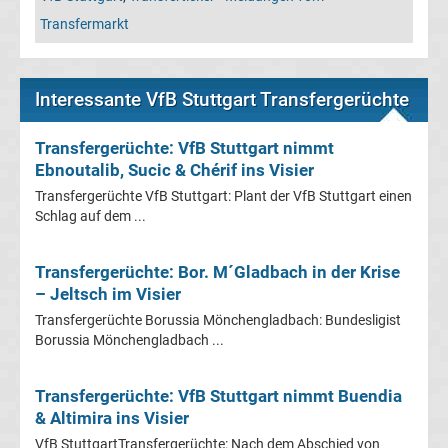
Leverkusen
Transfermarkt
Transfergerüchte
Interessante VfB Stuttgart Transfergerüchte
Bayern
Transfergerüchte: VfB Stuttgart nimmt
München
Ebnoutalib, Sucic & Chérif ins Visier
Transfergerüchte VfB Stuttgart: Plant der VfB Stuttgart einen
Transfergerüchte
Schlag auf dem ...
Borussia
Transfergerüchte: Bor. M´Gladbach in der Krise
– Jeltsch im Visier
Dortmund
Transfergerüchte Borussia Mönchengladbach: Bundesligist
Borussia Mönchengladbach ...
Transfergerüchte
Transfergerüchte: VfB Stuttgart nimmt Buendia
Borussia
& Altimira ins Visier
VfB StuttgartTransfergerüchte: Nach dem Abschied von