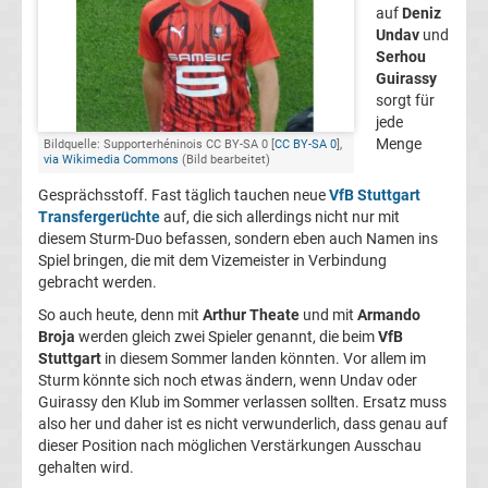
auf
Deniz
FC
Undav
und
Serhou
Guirassy
Kaiserslautern
sorgt für
jede
Transfergerüchte
Menge
Bildquelle: Supporterhéninois CC BY-SA 0 [
CC BY-SA 0
],
via Wikimedia Commons
(Bild bearbeitet)
Gesprächsstoff. Fast täglich tauchen neue
VfB Stuttgart
1.
Transfergerüchte
auf, die sich allerdings nicht nur mit
diesem Sturm-Duo befassen, sondern eben auch Namen ins
FC
Spiel bringen, die mit dem Vizemeister in Verbindung
gebracht werden.
Köln
So auch heute, denn mit
Arthur Theate
und mit
Armando
Broja
werden gleich zwei Spieler genannt, die beim
VfB
Transfergerüchte
Stuttgart
in diesem Sommer landen könnten. Vor allem im
Sturm könnte sich noch etwas ändern, wenn Undav oder
Guirassy den Klub im Sommer verlassen sollten. Ersatz muss
1.
also her und daher ist es nicht verwunderlich, dass genau auf
dieser Position nach möglichen Verstärkungen Ausschau
FC
gehalten wird.