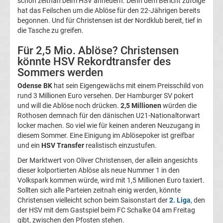
schon zeitnah beim HSV anheuern. Denn dem Bericht zufolge
hat das Feilschen um die Ablöse für den 22-Jährigen bereits
Magdeburg
begonnen. Und für Christensen ist der Nordklub bereit, tief in
die Tasche zu greifen.
Transfergerüchte
Für 2,5 Mio. Ablöse? Christensen
könnte HSV Rekordtransfer des
1.
Sommers werden
Odense BK
hat sein Eigengewächs mit einem Preisschild von
FC
rund 3 Millionen Euro versehen. Der Hamburger SV pokert
und will die Ablöse noch drücken.
2,5 Millionen
würden die
Nürnberg
Rothosen demnach für den dänischen U21-Nationaltorwart
locker machen. So viel wie für keinen anderen Neuzugang in
diesem Sommer. Eine Einigung im Ablösepoker ist greifbar
Transfergerüchte
und ein
HSV Transfer
realistisch einzustufen.
1.
Der Marktwert von Oliver Christensen, der allein angesichts
dieser kolportierten Ablöse als neue Nummer 1 in den
Volkspark kommen würde, wird mit 1,5 Millionen Euro taxiert.
FC
Sollten sich alle Parteien zeitnah einig werden, könnte
Christensen vielleicht schon beim Saisonstart der
2. Liga
, den
Saarbrücken
der HSV mit dem Gastspiel beim FC Schalke 04 am Freitag
gibt, zwischen den Pfosten stehen.