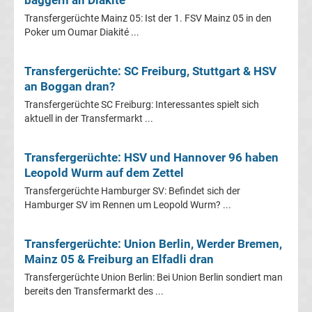
Mönchengladbach
Transfergerüchte Mainz 05: Ist der 1. FSV Mainz 05 in den
Poker um Oumar Diakité ...
Transfergerüchte
Transfergerüchte: SC Freiburg, Stuttgart & HSV
Chemnitzer
an Boggan dran?
FC
Transfergerüchte SC Freiburg: Interessantes spielt sich
aktuell in der Transfermarkt ...
Transfergerüchte
Transfergerüchte: HSV und Hannover 96 haben
Leopold Wurm auf dem Zettel
Dynamo
Transfergerüchte Hamburger SV: Befindet sich der
Hamburger SV im Rennen um Leopold Wurm? ...
Dresden
Transfergerüchte: Union Berlin, Werder Bremen,
Transfergerüchte
Mainz 05 & Freiburg an Elfadli dran
Eintracht
Transfergerüchte Union Berlin: Bei Union Berlin sondiert man
bereits den Transfermarkt des ...
Braunschweig