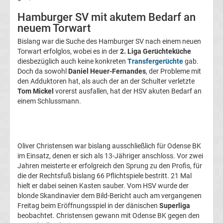
Transfergerüchte
Hamburger SV mit akutem Bedarf an
neuem Torwart
1.
Bislang war die Suche des Hamburger SV nach einem neuen
Torwart erfolglos, wobei es in der
2. Liga Gerüchteküche
FC
diesbezüglich auch keine konkreten
Transfergerüchte
gab.
Doch da sowohl
Daniel Heuer-Fernandes
, der Probleme mit
den Adduktoren hat, als auch der an der Schulter verletzte
Union
Tom Mickel
vorerst ausfallen, hat der HSV akuten Bedarf an
einem Schlussmann.
Berlin
Transfergerüchte
Oliver Christensen war bislang ausschließlich für Odense BK
1.
im Einsatz, denen er sich als 13-Jähriger anschloss. Vor zwei
Jahren meisterte er erfolgreich den Sprung zu den Profis, für
die der Rechtsfuß bislang 66 Pflichtspiele bestritt. 21 Mal
FSV
hielt er dabei seinen Kasten sauber. Vom HSV wurde der
blonde Skandinavier dem Bild-Bericht auch am vergangenen
Mainz
Freitag beim Eröffnungsspiel in der dänischen
Superliga
beobachtet. Christensen gewann mit Odense BK gegen den