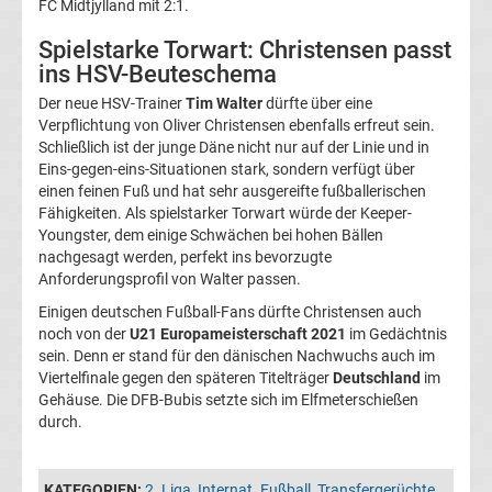
FC Midtjylland mit 2:1.
05
Spielstarke Torwart: Christensen passt
Transfergerüchte
ins HSV-Beuteschema
Der neue HSV-Trainer
Tim Walter
dürfte über eine
Alemannia
Verpflichtung von Oliver Christensen ebenfalls erfreut sein.
Schließlich ist der junge Däne nicht nur auf der Linie und in
Eins-gegen-eins-Situationen stark, sondern verfügt über
Aachen
einen feinen Fuß und hat sehr ausgereifte fußballerischen
Fähigkeiten. Als spielstarker Torwart würde der Keeper-
Transfergerüchte
Youngster, dem einige Schwächen bei hohen Bällen
nachgesagt werden, perfekt ins bevorzugte
Anforderungsprofil von Walter passen.
Arminia
Einigen deutschen Fußball-Fans dürfte Christensen auch
noch von der
U21 Europameisterschaft 2021
im Gedächtnis
Bielefeld
sein. Denn er stand für den dänischen Nachwuchs auch im
Viertelfinale gegen den späteren Titelträger
Deutschland
im
Transfergerüchte
Gehäuse. Die DFB-Bubis setzte sich im Elfmeterschießen
durch.
Bayer
KATEGORIEN:
2. Liga
,
Internat. Fußball
,
Transfergerüchte
,