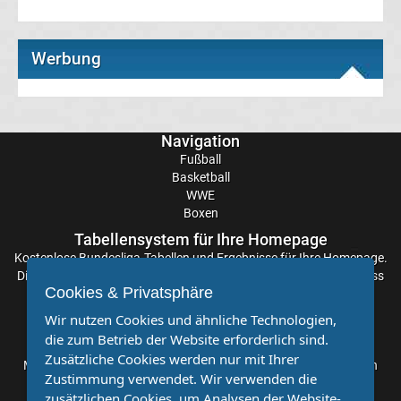
Transfergerüchte
Werbung
Eintracht
Frankfurt
Navigation
Fußball
Transfergerüchte
Basketball
WWE
Boxen
Energie
Tabellensystem für Ihre Homepage
Kostenlose
Bundesliga-Tabellen
und Ergebnisse für Ihre Homepage.
Cottbus
Die Aktualisierung der Ergebnisse erfolgt alle paar Minuten, sodass
Cookies & Privatsphäre
Sie stets auf dem Laufenden sind. Einfache und schnelle
Transfergerüchte
Einbindung.
Wir nutzen Cookies und ähnliche Technologien,
die zum Betrieb der Website erforderlich sind.
Partnervereine
FC
Zusätzliche Cookies werden nur mit Ihrer
Möchten Sie, dass auch Ihr Verein mehr Beachtung findet? Dann
Zustimmung verwendet. Wir verwenden die
sind Sie bei uns genau richtig. Wir suchen Ihren Verein für eine
Augsburg
zusätzlichen Cookies, um Analysen der Website-
kostenlose Kooperation. Veröffentlichen Sie Ihre Spielberichte,