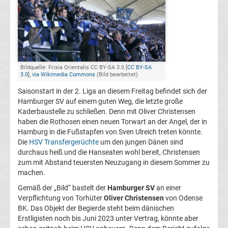
FC
Kaiserslautern
Transfergerüchte
Bildquelle: Frisia Orientalis CC BY-SA 3.0 [
CC BY-SA
3.0
],
via Wikimedia Commons
(Bild bearbeitet)
Saisonstart in der 2. Liga an diesem Freitag befindet sich der
1.
Hamburger SV auf einem guten Weg, die letzte große
Kaderbaustelle zu schließen. Denn mit Oliver Christensen
FC
haben die Rothosen einen neuen Torwart an der Angel, der in
Hamburg in die Fußstapfen von Sven Ulreich treten könnte.
Köln
Die
HSV Transfergerüchte
um den jungen Dänen sind
durchaus heiß und die Hanseaten wohl bereit, Christensen
zum mit Abstand teuersten Neuzugang in diesem Sommer zu
Transfergerüchte
machen.
Gemäß der „Bild“ bastelt der
Hamburger SV
an einer
1.
Verpflichtung von Torhüter
Oliver Christensen
von Odense
BK. Das Objekt der Begierde steht beim dänischen
FC
Erstligisten noch bis Juni 2023 unter Vertrag, könnte aber