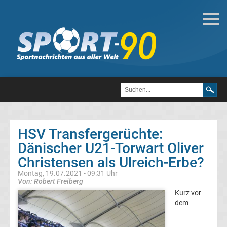
Deutsche
Transfergerüchte
Transfergerüchte
1.
FC
HSV Transfergerüchte:
Dänischer U21-Torwart Oliver
Heidenheim
Christensen als Ulreich-Erbe?
1846
Montag, 19.07.2021 - 09:31 Uhr
Von: Robert Freiberg
Kurz vor
Transfergerüchte
dem
1.