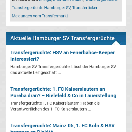
Leverkusen
Transfergerüchte Hamburger SV
,
Transferticker -
Meldungen vom Transfermarkt
Transfergerüchte
Bayern
Aktuelle Hamburger SV Transfergerüchte
München
Transfergerüchte: HSV an Fenerbahce-Keeper
interessiert?
Transfergerüchte
Hamburger SV Transfergerüchte: Lässt der Hamburger SV
das aktuelle Leihgeschäft ...
Borussia
Transfergerüchte: 1. FC Kaiserslautern an
Dortmund
Poreba dran? – Bielefeld & Co in Lauerstellung
Transfergerüchte 1. FC Kaiserslautern: Haben die
Transfergerüchte
Verantwortlichen des 1. FC Kaiserslautern ...
Borussia
Transfergerüchte: Mainz 05, 1. FC Köln & HSV
baggern an Diakité