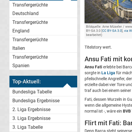
Transfergerüchte
Deutschland
Transfergerüchte
Bildquelle: Arne Müseler / ww
England
BY-SA 3.0 [
CC BY-SA 3.0
],
via 
bearbeitet)
Transfergerüchte
Titelstory wert.
Italien
Transfergerüchte
Ansu Fati mit k
Spanien
Ansu Fati
erlebte bei Bar
sorgte in
La Liga
für mäch
pfeilschnelle Angreifer, d
Top-Aktuell:
erzielte dabei vier Tore u
traf auch bei einem seiner 
Bundesliga Tabelle
Fati, dessen Wurzeln in G
Bundesliga Ergebnisse
wenn die allgemeine Hyste
2. Liga Ergebnisse
normal ist -, wäre ein
BVB 
3. Liga Ergebnisse
Flirt mit Fati: 
3. Liga Tabelle
Denn Barca steht seinerse