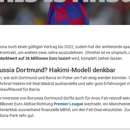
lona noch einen gültigen Vertrag bis 2022, zudem hat der amtierende spa
n Kontrakt, um weitere zwei Jahre auszudehnen. Ohnehin ist es utopisch, 
Marktwert auf 36 Millionen Euro taxiert
wird, komplett ziehen lassen.
russia Dortmund? Hakimi-Modell denkbar
ten, wie sich Dortmund und Barca im Poker um Fati einig werden könnten.
 Achraf Hakimi mit Real Madrid aushandelte und sehr gute Erfahrungen m
kkaufklausel für Barca.
te Interesse von Borussia Dortmund dürfte auch für Ansu Fati reizvoll sein
illionen Euro Ablöse Richtung
Premier League
wechseln, wo Manchester 
Revierklub ausreichend finanzielle Mittel, um den Fati-Deal einzutüten. 
Iduna-Park sehr gut.