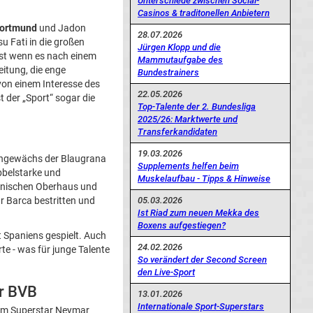
Unterschiede zwischen Social-
Casinos & traditonellen Anbietern
Dortmund
und Jadon
28.07.2026
u Fati in die großen
Jürgen Klopp und die
st wenn es nach einem
Mammutaufgabe des
eitung, die enge
Bundestrainers
von einem Interesse des
22.05.2026
t der „Sport“ sogar die
Top-Talente der 2. Bundesliga
2025/26: Marktwerte und
Transferkandidaten
19.03.2026
igengewächs der Blaugrana
Supplements helfen beim
bbelstarke und
Muskelaufbau - Tipps & Hinweise
spanischen Oberhaus und
05.03.2026
ür Barca bestritten und
Ist Riad zum neuen Mekka des
Boxens aufgestiegen?
t Spaniens gespielt. Auch
24.02.2026
e - was für junge Talente
So verändert der Second Screen
den Live-Sport
ür BVB
13.01.2026
Internationale Sport-Superstars
m Superstar Neymar