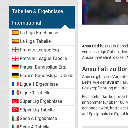
Tabellen & Ergebnisse
International:
La Liga Ergebnisse
La Liga Tabelle
Ansu Fati
besitzt in Barce
Premier League Erg.
vereinsseitige Option, de
Ausnahmetalent, dessen
Premier League Tabelle
Frauen Bundesliga Erg.
Ansu Fati zu Bo
Frauen Bundesliga Tabelle
Aber es gibt viele Varian
Leihe, wie der
BVB
im Fall
Ligue 1 Ergebnisse
Festverpflichtung mit Rüc
Ligue 1 Tabelle
Fest steht: Das kolportier
Süper Lig Ergebnisse
im Sommer für über 100 M
gehandelt wird, hätte der 
Süper Lig Tabelle
auf Spielpraxis im Signal-
Serie A Ergebnisse
Serie A Tabelle