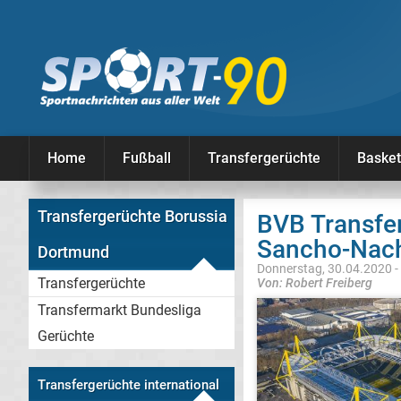
Home
Fußball
Transfergerüchte
Basket
Transfergerüchte Borussia
BVB Transfe
Sancho-Nach
Dortmund
Donnerstag, 30.04.2020 -
Transfergerüchte
Von: Robert Freiberg
Transfermarkt Bundesliga
Gerüchte
Transfergerüchte international