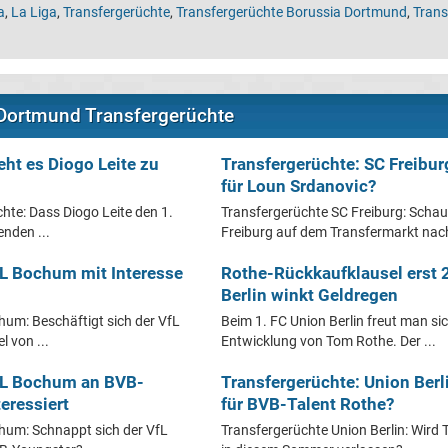
a
,
La Liga
,
Transfergerüchte
,
Transfergerüchte Borussia Dortmund
,
Trans
 Dortmund Transfergerüchte
eht es Diogo Leite zu
Transfergerüchte: SC Freibu
für Loun Srdanovic?
hte: Dass Diogo Leite den 1.
Transfergerüchte SC Freiburg: Schau
enden ...
Freiburg auf dem Transfermarkt nach
fL Bochum mit Interesse
Rothe-Rückkaufklausel erst 
Berlin winkt Geldregen
um: Beschäftigt sich der VfL
Beim 1. FC Union Berlin freut man sic
 von ...
Entwicklung von Tom Rothe. Der ...
fL Bochum an BVB-
Transfergerüchte: Union Berl
eressiert
für BVB-Talent Rothe?
hum: Schnappt sich der VfL
Transfergerüchte Union Berlin: Wir