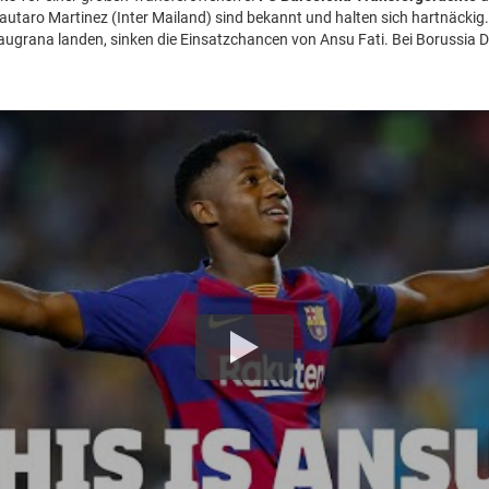
autaro Martinez (Inter Mailand) sind bekannt und halten sich hartnäckig. 
laugrana landen, sinken die Einsatzchancen von Ansu Fati. Bei Borussia