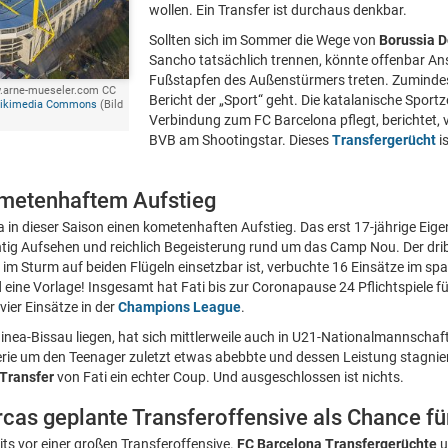
wollen. Ein Transfer ist durchaus denkbar.
Sollten sich im Sommer die Wege von
Borussia 
Sancho tatsächlich trennen, könnte offenbar Ans
Fußstapfen des Außenstürmers treten. Zuminde
w.arne-mueseler.com CC
Bericht der „Sport“ geht. Die katalanische Sportz
Wikimedia Commons
(Bild
Verbindung zum FC Barcelona pflegt, berichtet, 
BVB am Shootingstar. Dieses
Transfergerücht
is
ometenhaftem Aufstieg
ca in dieser Saison einen kometenhaften Aufstieg. Das erst 17-jährige E
tig Aufsehen und reichlich Begeisterung rund um das Camp Nou. Der dri
er im Sturm auf beiden Flügeln einsetzbar ist, verbuchte 16 Einsätze im 
nd eine Vorlage! Insgesamt hat Fati bis zur Coronapause 24 Pflichtspiele f
vier Einsätze in der
Champions League
.
uinea-Bissau liegen, hat sich mittlerweile auch in U21-Nationalmannschaf
rie um den Teenager zuletzt etwas abebbte und dessen Leistung stagniert
Transfer
von Fati ein echter Coup. Und ausgeschlossen ist nichts.
Barcas geplante Transferoffensive als Chance f
its vor einer großen Transferoffensive.
FC Barcelona Transfergerüchte
u