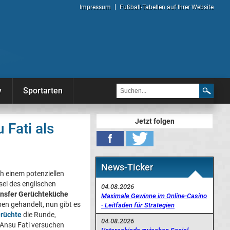
Impressum
Fußball-Tabellen auf Ihrer Website
y
Sportarten
Jetzt folgen
Fati als
News-Ticker
h einem potenziellen
el des englischen
04.08.2026
nsfer Gerüchteküche
Maximale Gewinne im Online-Casino
en gehandelt, nun gibt es
- Leitfaden für Strategien
rüchte
die Runde,
04.08.2026
 Ansu Fati versuchen