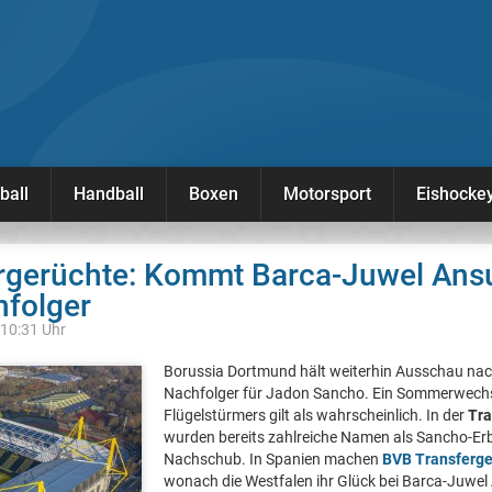
ball
Handball
Boxen
Motorsport
Eishocke
rgerüchte: Kommt Barca-Juwel Ansu 
folger
 10:31 Uhr
Borussia Dortmund hält weiterhin Ausschau nac
Nachfolger für Jadon Sancho. Ein Sommerwechs
Flügelstürmers gilt als wahrscheinlich. In der
Tra
wurden bereits zahlreiche Namen als Sancho-Erb
Nachschub. In Spanien machen
BVB Transferge
wonach die Westfalen ihr Glück bei Barca-Juwel