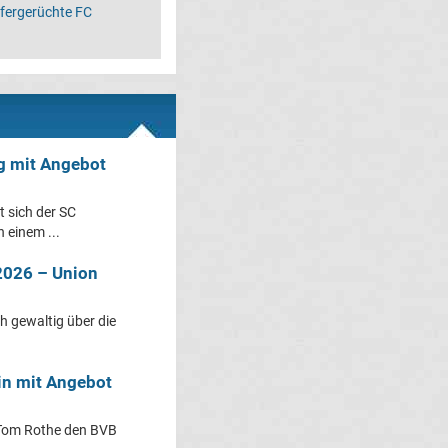
fergerüchte FC
rg mit Angebot
t sich der SC
 einem ...
2026 – Union
h gewaltig über die
in mit Angebot
d Tom Rothe den BVB