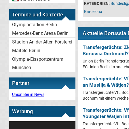
KATEGORIEN:
Bundeslig
Barcelona
Termine und Konzerte
Olympiastadion Berlin
Aktuelle Borussia
Mercedes-Benz Arena Berlin
Stadion An der Alten Försterei
Transfergerüchte: Zi
Maifeld Berlin
Borussia Dortmund?
Olympia-Eissportzentrum
Union Berlin Transfergerüc
FC Union Berlin im ansteh
München
Transfergerüchte: V
Partner
an Muslija & Wätjen?
Transfergerüchte VfL Boch
Union Berlin News
Bochum mit einem Wechsel
Transfergerüchte: V
Werbung
Youngster Wätjen int
Transfergerüchte VfL Boc