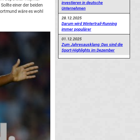
investieren in deutsche
Sollte einer der beiden
Unternehmen
 Dortmund wäre es wohl
28.12.2025
Darum wird Wintertrail-Running
immer populärer
01.12.2025
Zum Jahresausklang: Das sind die
Sport-Highlights im Dezember