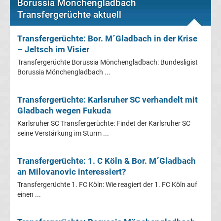
Mönchengladbach
Borussia Mönchengladbach
Transfergerüchte aktuell
Transfergerüchte
Transfergerüchte: Bor. M´Gladbach in der Krise
– Jeltsch im Visier
Chemnitzer
Transfergerüchte Borussia Mönchengladbach: Bundesligist
Borussia Mönchengladbach ...
FC
Transfergerüchte: Karlsruher SC verhandelt mit
Transfergerüchte
Gladbach wegen Fukuda
Dynamo
Karlsruher SC Transfergerüchte: Findet der Karlsruher SC
seine Verstärkung im Sturm ...
Dresden
Transfergerüchte: 1. C Köln & Bor. M´Gladbach
an Milovanovic interessiert?
Transfergerüchte
Transfergerüchte 1. FC Köln: Wie reagiert der 1. FC Köln auf
einen ...
Eintracht
Braunschweig