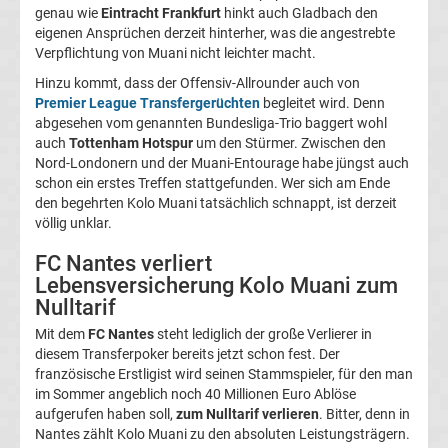
05
genau wie
Eintracht Frankfurt
hinkt auch Gladbach den
eigenen Ansprüchen derzeit hinterher, was die angestrebte
Verpflichtung von Muani nicht leichter macht.
Transfergerüchte
Hinzu kommt, dass der Offensiv-Allrounder auch von
Premier League Transfergerüchten
begleitet wird. Denn
Alemannia
abgesehen vom genannten Bundesliga-Trio baggert wohl
auch
Tottenham Hotspur
um den Stürmer. Zwischen den
Aachen
Nord-Londonern und der Muani-Entourage habe jüngst auch
schon ein erstes Treffen stattgefunden. Wer sich am Ende
den begehrten Kolo Muani tatsächlich schnappt, ist derzeit
Transfergerüchte
völlig unklar.
Arminia
FC Nantes verliert
Lebensversicherung Kolo Muani zum
Nulltarif
Bielefeld
Mit dem
FC Nantes
steht lediglich der große Verlierer in
diesem Transferpoker bereits jetzt schon fest. Der
Transfergerüchte
französische Erstligist wird seinen Stammspieler, für den man
im Sommer angeblich noch 40 Millionen Euro Ablöse
Bayer
aufgerufen haben soll,
zum Nulltarif verlieren
. Bitter, denn in
Nantes zählt Kolo Muani zu den absoluten Leistungsträgern.