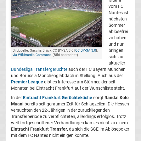
Muani
vom FC
FC
Nantes ist
nächsten
Kaiserslautern
Sommer
ablösefrei
zu haben
Transfergerüchte
und nun
bringen
Bildquelle: Sascha Brück CC BY-SA 3.0 [
CC BY-SA 3.0
],
via Wikimedia Commons
(Bild bearbeitet)
1.
sich laut
aktueller
Bundesliga Transfergerüchte
auch der FC Bayern München
FC
und Borussia Mönchenglabdach in Stellung. Auch aus der
Premier League
gibt es Interesse am Stürmer, der seit
Köln
Monaten bei Eintracht Frankfurt auf der Wunschliste steht.
In der
Eintracht Frankfurt Gerüchteküche
sorgt
Randal Kolo
Transfergerüchte
Muani
bereits seit geraumer Zeit für Schlagzeilen. Die Hessen
versuchten den 22-Jährigen in der zurückliegenden
Transferperiode zu verpflichteten, allerdings erfolglos. Trotz
1.
weit fortgeschrittener Verhandlungen kam es nicht zu einem
Eintracht Frankfurt Transfer
, da sich die SGE im Ablösepoker
FC
mit dem FC Nantes nicht einigen konnte.