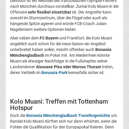
Dennoch ist ein Wechsel des französischen Olympia-Fahrers
Transfergerüchte
nach München durchaus vorstellbar. Zumal Kolo Muani in der
Offensive
sehr flexibel einsetzbar
ist. Der Angreifer kann
sowohl im Sturmzentrum, über die Flügel oder auch als
1.
hängende Spitze agieren und würde FCB-Coach Julian
Nagelsmann weitere Optionen bieten.
FC
Aber neben dem
FC Bayern
und Frankfurt, die Kolo Muani
angeblich auch schon für die neue Saison ein Angebot
Union
unterbreitet haben sollen, mischt offenbar auch
Borussia
Mönchengladbach
im Poker mit. Am Niederrhein könnte
Muani als etwaiger Nachfolger in die Fußstapfen seiner
Berlin
Landsmänner
Alassane Plea oder Marcus Thuram
treten,
deren Verbleib im
Borussia-Park
keinesfalls sicher ist.
Transfergerüchte
1.
Kolo Muani: Treffen mit Tottenham
FSV
Hotspur
Doch die
Borussia Mönchengladbach Transfergerüchte
um
Mainz
Randal Kolo Muani dürften sich nur dann erhärten, wenn die
Fohlen die Qualifikation für den Europapokal fixieren. Denn