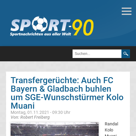
Deutsche
Transfergerüchte
Transfergerüchte
1.
FC
Transfergerüchte: Auch FC
Bayern & Gladbach buhlen
Heidenheim
um SGE-Wunschstürmer Kolo
1846
Muani
Montag, 01.11.2021 - 09:30 Uhr
Transfergerüchte
Von: Robert Freiberg
Randal
Kolo
1.