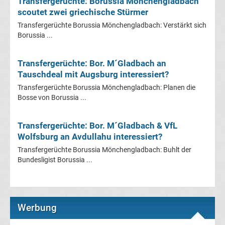
Transfergerüchte: Borussia Mönchengladbach
scoutet zwei griechische Stürmer
Transfergerüchte
Transfergerüchte Borussia Mönchengladbach: Verstärkt sich
Borussia ...
Eintracht
Transfergerüchte: Bor. M´Gladbach an
Frankfurt
Tauschdeal mit Augsburg interessiert?
Transfergerüchte Borussia Mönchengladbach: Planen die
Bosse von Borussia ...
Transfergerüchte
Energie
Transfergerüchte: Bor. M´Gladbach & VfL
Wolfsburg an Avdullahu interessiert?
Cottbus
Transfergerüchte Borussia Mönchengladbach: Buhlt der
Bundesligist Borussia ...
Transfergerüchte
FC
Werbung
Augsburg