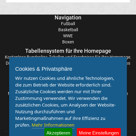
Transfergerüchte
Navigation
Fußball
FC
Basketball
WWE
Boxen
Erzgebirge
Tabellensystem für Ihre Homepage
Kostenlose
Aue
Bundesliga-Tabellen
und Ergebnisse für Ihre Homepage.
Die Aktualisierung der Ergebnisse erfolgt alle paar Minuten, sodass
Cookies & Privatsphäre
Sie stets auf dem Laufenden sind. Einfache und schnelle
Transfergerüchte
Einbindung.
Wir nutzen Cookies und ähnliche Technologien,
die zum Betrieb der Website erforderlich sind.
Partnervereine
FC
Zusätzliche Cookies werden nur mit Ihrer
Möchten Sie, dass auch Ihr Verein mehr Beachtung findet? Dann
Zustimmung verwendet. Wir verwenden die
sind Sie bei uns genau richtig. Wir suchen Ihren Verein für eine
Hansa
zusätzlichen Cookies, um Analysen der Website-
kostenlose Kooperation. Veröffentlichen Sie Ihre Spielberichte,
Nutzung durchzuführen und
Sportnachrichten und Aufrufe bei uns!
Rostock
Marketingmaßnahmen auf ihre Effizienz zu
prüfen.
Mehr Informationen
Transfergerüchte
Akzeptieren
Meine Einstellungen