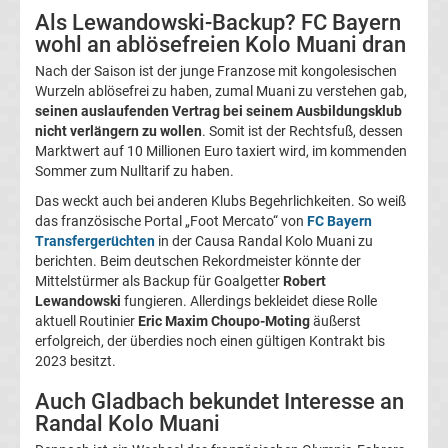
Als Lewandowski-Backup? FC Bayern
Magdeburg
wohl an ablösefreien Kolo Muani dran
Nach der Saison ist der junge Franzose mit kongolesischen
Transfergerüchte
Wurzeln ablösefrei zu haben, zumal Muani zu verstehen gab,
seinen auslaufenden Vertrag bei seinem Ausbildungsklub
1.
nicht verlängern zu wollen
. Somit ist der Rechtsfuß, dessen
Marktwert auf 10 Millionen Euro taxiert wird, im kommenden
Sommer zum Nulltarif zu haben.
FC
Das weckt auch bei anderen Klubs Begehrlichkeiten. So weiß
Nürnberg
das französische Portal „Foot Mercato“ von
FC Bayern
Transfergerüchten
in der Causa Randal Kolo Muani zu
berichten. Beim deutschen Rekordmeister könnte der
Transfergerüchte
Mittelstürmer als Backup für Goalgetter
Robert
Lewandowski
fungieren. Allerdings bekleidet diese Rolle
1.
aktuell Routinier
Eric Maxim Choupo-Moting
äußerst
erfolgreich, der überdies noch einen gültigen Kontrakt bis
2023 besitzt.
FC
Auch Gladbach bekundet Interesse an
Saarbrücken
Randal Kolo Muani