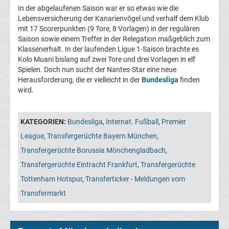
Leverkusen
In der abgelaufenen Saison war er so etwas wie die
Lebensversicherung der Kanarienvögel und verhalf dem Klub
mit 17 Scorerpunkten (9 Tore, 8 Vorlagen) in der regulären
Transfergerüchte
Saison sowie einem Treffer in der Relegation maßgeblich zum
Klassenerhalt. In der laufenden Ligue 1-Saison brachte es
Bayern
Kolo Muani bislang auf zwei Tore und drei Vorlagen in elf
Spielen. Doch nun sucht der Nantes-Star eine neue
München
Herausforderung, die er vielleicht in der
Bundesliga
finden
wird.
Transfergerüchte
KATEGORIEN:
Bundesliga
,
Internat. Fußball
,
Premier
Borussia
League
,
Transfergerüchte Bayern München
,
Transfergerüchte Borussia Mönchengladbach
,
Dortmund
Transfergerüchte Eintracht Frankfurt
,
Transfergerüchte
Tottenham Hotspur
,
Transferticker - Meldungen vom
Transfergerüchte
Transfermarkt
Borussia