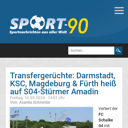
Deutsche
Transfergerüchte
Transfergerüchte
1.
FC
Transfergerüchte: Darmstadt,
KSC, Magdeburg & Fürth heiß
Heidenheim
auf S04-Stürmer Amadin
1846
Freitag, 10.05.2024 - 14:01 Uhr
Von: Asanka Schneider
Verliert der
Transfergerüchte
FC
Schalke
1.
04
mit