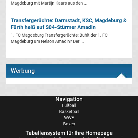
Magdeburg mit Martijn Kaars aus den ...
Transfergerüchte
Transfergerüchte: Darmstadt, KSC, Magdeburg &
Fürth heiß auf S04-Stürmer Amadin
Eintracht
1. FC Magdeburg Transfergerüchte: Buhlt der 1. FC
Magdeburg um Nelson Amadin? Der ...
Frankfurt
Transfergerüchte
Werbung
Energie
Cottbus
Navigation
Fußball
Transfergerüchte
Basketball
WWE
FC
Boxen
Tabellensystem für Ihre Homepage
Augsburg