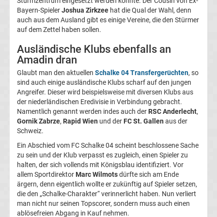
Sturmzentrum eingesetzt werden könnte. Der Cousin von Ex-
05
Bayern-Spieler
Joshua Zirkzee
hat die Qual der Wahl, denn
auch aus dem Ausland gibt es einige Vereine, die den Stürmer
Transfergerüchte
auf dem Zettel haben sollen.
Ausländische Klubs ebenfalls an
Alemannia
Amadin dran
Glaubt man den aktuellen
Schalke 04 Transfergerüchten
, so
Aachen
sind auch einige ausländische Klubs scharf auf den jungen
Angreifer. Dieser wird beispielsweise mit diversen Klubs aus
Transfergerüchte
der niederländischen Eredivisie in Verbindung gebracht.
Namentlich genannt werden indes auch der
RSC Anderlecht
,
Gornik Zabrze
,
Rapid Wien
und der
FC St. Gallen
aus der
Arminia
Schweiz.
Ein Abschied vom FC Schalke 04 scheint beschlossene Sache
Bielefeld
zu sein und der Klub verpasst es zugleich, einen Spieler zu
halten, der sich vollends mit Königsblau identifiziert. Vor
Transfergerüchte
allem Sportdirektor
Marc Wilmots
dürfte sich am Ende
ärgern, denn eigentlich wollte er zukünftig auf Spieler setzen,
die den „Schalke-Charakter“ verinnerlicht haben. Nun verliert
Bayer
man nicht nur seinen Topscorer, sondern muss auch einen
ablösefreien Abgang in Kauf nehmen.