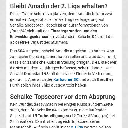
Bleibt Amadin der 2. Liga erhalten?
Magdeburg
Dieser Traum scheint zu platzen, denn Amadin bekam zwar
erneut ein Angebot zu einer Vertragsverlängerung auf
Transfergerüchte
Schalke angeboten, jedoch ist er laut Informationen von
„Ruhr24“ nicht mit den
Einsatzgarantien und den
1.
Entwicklungschancen
einverstanden. Schalke 04 droht der
ablösefreie Verlust des Stürmers.
FC
Das S04-Angebot scheint Amadin abgelehnt zu haben, was
zahlreiche Klubs registriert haben sollen und was dazu führt,
dass sich zahlreiche Klubs in Stellung bringen. Die Liste derer,
Nürnberg
die sich mit dem 23-jährigen befassen, scheint lang zu sein.
So wird
Darmstadt 98
mit dem Niederländer in Verbindung
Transfergerüchte
gebracht. Aber auch der
Karlsruher SC
und auch
Greuther
Fürth
sollen ihre Fühler ausgestreckt haben.
1.
Schalke-Topscorer vor dem Absprung
Kein Wunder, dass Amadin bei einigen Klubs auf dem Zettel
FC
steht, denn für
Schalke 04 II
kommt er in der laufenden
Spielzeit auf
15 Torbeteiligungen
(12 Tore / 3 Vorlagen) bei
Saarbrücken
28 Einsätzen. Damit ist er zugleich Topscorer seiner
Mannschaft. Auf sein Debüt in der
2. Liga
wartete Nelson