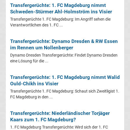
Mönchengladbach
Transfergerüchte: 1. FC Magdeburg nimmt
Schweden-Stürmer Ahl-Holmström ins Visier
Transfergerüchte
Transfergerüchte 1. FC Magdeburg: Im Angriff sehen die
Verantwortlichen des 1. FC ...
Chemnitzer
Transfergerüchte: Dynamo Dresden & RW Essen
FC
im Rennen um Nollenberger
Dynamo Dresden Transfergerüchte: Findet Dynamo Dresden
Transfergerüchte
eine Lösung für die ...
Dynamo
Transfergerüchte: 1. FC Magdeburg nimmt Walid
Ould-Chikh ins Visier
Dresden
Transfergerüchte 1. FC Magdeburg: Schaut sich Zweitligist 1.
FC Magdeburg in den ...
Transfergerüchte
Transfergerüchte: Niederländischer Torjäger
Eintracht
Kaars zum 1. FC Magdeburg?
1. FC Magdeburg Transfergerüchte: Wird sich der 1. FC
Braunschweig