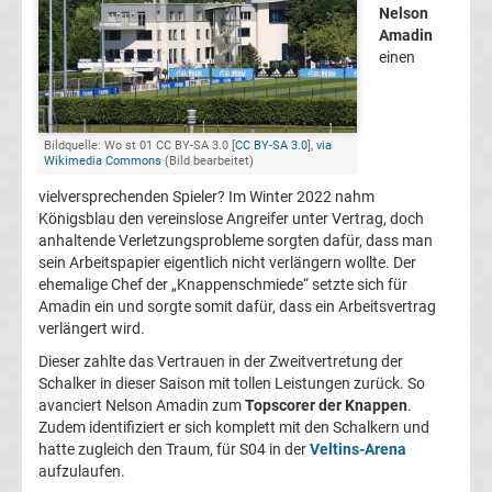
Nelson
FC
Amadin
einen
Kaiserslautern
Transfergerüchte
Bildquelle: Wo st 01 CC BY-SA 3.0 [
CC BY-SA 3.0
],
via
Wikimedia Commons
(Bild bearbeitet)
vielversprechenden Spieler? Im Winter 2022 nahm
1.
Königsblau den vereinslose Angreifer unter Vertrag, doch
anhaltende Verletzungsprobleme sorgten dafür, dass man
FC
sein Arbeitspapier eigentlich nicht verlängern wollte. Der
ehemalige Chef der „Knappenschmiede“ setzte sich für
Köln
Amadin ein und sorgte somit dafür, dass ein Arbeitsvertrag
verlängert wird.
Transfergerüchte
Dieser zahlte das Vertrauen in der Zweitvertretung der
Schalker in dieser Saison mit tollen Leistungen zurück. So
avanciert Nelson Amadin zum
Topscorer der Knappen
.
1.
Zudem identifiziert er sich komplett mit den Schalkern und
hatte zugleich den Traum, für S04 in der
Veltins-Arena
FC
aufzulaufen.