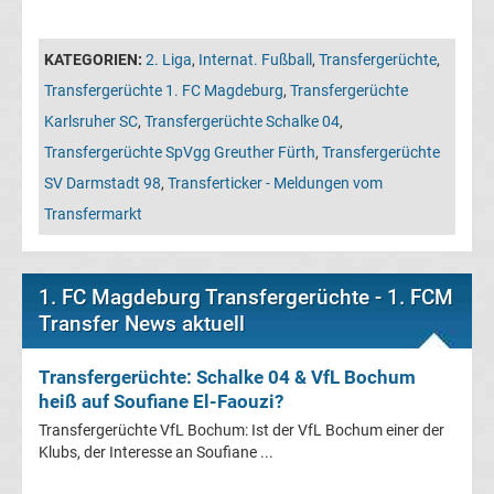
Leverkusen
KATEGORIEN:
2. Liga
,
Internat. Fußball
,
Transfergerüchte
,
Transfergerüchte
Transfergerüchte 1. FC Magdeburg
,
Transfergerüchte
Bayern
Karlsruher SC
,
Transfergerüchte Schalke 04
,
Transfergerüchte SpVgg Greuther Fürth
,
Transfergerüchte
München
SV Darmstadt 98
,
Transferticker - Meldungen vom
Transfermarkt
Transfergerüchte
Borussia
1. FC Magdeburg Transfergerüchte - 1. FCM
Transfer News aktuell
Dortmund
Transfergerüchte: Schalke 04 & VfL Bochum
Transfergerüchte
heiß auf Soufiane El-Faouzi?
Transfergerüchte VfL Bochum: Ist der VfL Bochum einer der
Borussia
Klubs, der Interesse an Soufiane ...