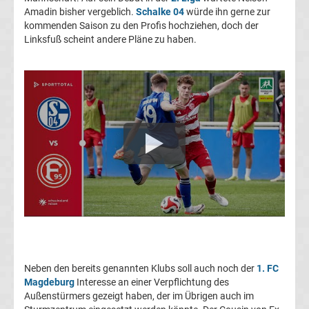
Amadin bisher vergeblich.
Schalke 04
würde ihn gerne zur
Transfergerüchte
kommenden Saison zu den Profis hochziehen, doch der
Linksfuß scheint andere Pläne zu haben.
1.
FC
Union
Berlin
Transfergerüchte
1.
FSV
Neben den bereits genannten Klubs soll auch noch der
1. FC
Mainz
Magdeburg
Interesse an einer Verpflichtung des
Außenstürmers gezeigt haben, der im Übrigen auch im