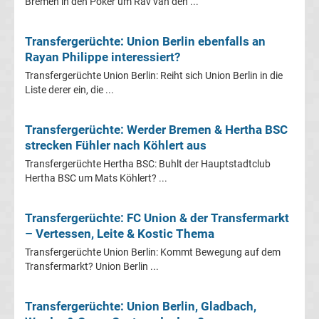
Mönchengladbach
Bremen in den Poker um Rav van den ...
Transfergerüchte
Transfergerüchte: Union Berlin ebenfalls an
Rayan Philippe interessiert?
Chemnitzer
Transfergerüchte Union Berlin: Reiht sich Union Berlin in die
Liste derer ein, die ...
FC
Transfergerüchte: Werder Bremen & Hertha BSC
Transfergerüchte
strecken Fühler nach Köhlert aus
Transfergerüchte Hertha BSC: Buhlt der Hauptstadtclub
Dynamo
Hertha BSC um Mats Köhlert? ...
Dresden
Transfergerüchte: FC Union & der Transfermarkt
– Vertessen, Leite & Kostic Thema
Transfergerüchte
Transfergerüchte Union Berlin: Kommt Bewegung auf dem
Transfermarkt? Union Berlin ...
Eintracht
Transfergerüchte: Union Berlin, Gladbach,
Braunschweig