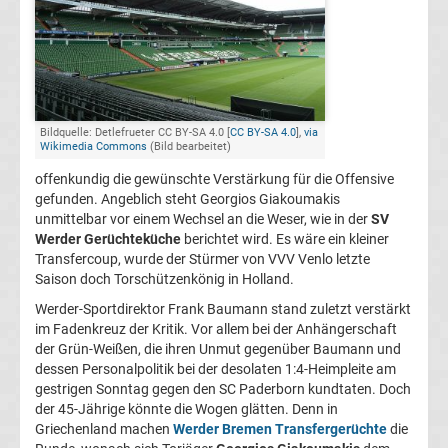
FC
Kaiserslautern
Transfergerüchte
Bildquelle: Detlefrueter CC BY-SA 4.0 [
CC BY-SA 4.0
],
via
Wikimedia Commons
(Bild bearbeitet)
offenkundig die gewünschte Verstärkung für die Offensive
1.
gefunden. Angeblich steht Georgios Giakoumakis
unmittelbar vor einem Wechsel an die Weser, wie in der
SV
FC
Werder Gerüchteküche
berichtet wird. Es wäre ein kleiner
Transfercoup, wurde der Stürmer von VVV Venlo letzte
Köln
Saison doch Torschützenkönig in Holland.
Werder-Sportdirektor Frank Baumann stand zuletzt verstärkt
Transfergerüchte
im Fadenkreuz der Kritik. Vor allem bei der Anhängerschaft
der Grün-Weißen, die ihren Unmut gegenüber Baumann und
dessen Personalpolitik bei der desolaten 1:4-Heimpleite am
1.
gestrigen Sonntag gegen den SC Paderborn kundtaten. Doch
der 45-Jährige könnte die Wogen glätten. Denn in
FC
Griechenland machen
Werder Bremen Transfergerüchte
die