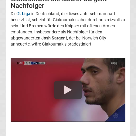
Nachfolger
Transfergerüchte
Die
2. Liga
in Deutschland, die dieses Jahr sehr namhaft
besetzt ist, scheint für Giakoumakis aber durchaus reizvoll zu
1.
sein. Und Bremen würde den Knipser mit offenen Armen
empfangen. Insbesondere als Nachfolger für den
FC
abgewanderten
Josh Sargent
, der bei Norwich City
anheuerte, wäre Giakoumakis prädestiniert.
Union
Berlin
Transfergerüchte
1.
FSV
Mainz