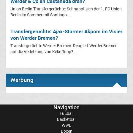
Werder & Co an Castaneda dran?
Union Berlin Transfergerüchte: Schnappt sich der 1. FC Union
Transfergerüchte
Berlin im Sommer mit Santiago ...
Eintracht
Transfergerüchte: Ajax-Stürmer Akpom im Visier
von Werder Bremen?
Frankfurt
Transfergerüchte Werder Bremen: Reagiert Werder Bremen
auf die Verletzung von Keke Topp? ...
Transfergerüchte
Energie
Werbung
Cottbus
Transfergerüchte
Navigation
Fußball
FC
Basketball
WWE
Augsburg
Boxen