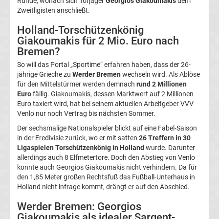
Runde, wonach sich Torjäger
Georgios Giakoumakis
dem
Zweitligisten anschließt.
Magdeburg
Holland-Torschützenkönig
Transfergerüchte
Giakoumakis für 2 Mio. Euro nach
Bremen?
1.
So will das Portal „Sportime“ erfahren haben, dass der 26-
jährige Grieche zu
Werder Bremen
wechseln wird. Als Ablöse
für den Mittelstürmer werden demnach
rund 2 Millionen
FC
Euro
fällig. Giakoumakis, dessen Marktwert auf 2 Millionen
Euro taxiert wird, hat bei seinem aktuellen Arbeitgeber VVV
Nürnberg
Venlo nur noch Vertrag bis nächsten Sommer.
Der sechsmalige Nationalspieler blickt auf eine Fabel-Saison
Transfergerüchte
in der Eredivisie zurück, wo er mit satten
26 Treffern in 30
Ligaspielen Torschützenkönig in Holland
wurde. Darunter
1.
allerdings auch 8 Elfmetertore. Doch den Abstieg von Venlo
konnte auch Georgios Giakoumakis nicht verhindern. Da für
den 1,85 Meter großen Rechtsfuß das Fußball-Unterhaus in
FC
Holland nicht infrage kommt, drängt er auf den Abschied.
Saarbrücken
Werder Bremen: Georgios
Giakoumakis als idealer Sargent-