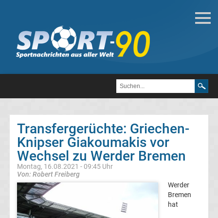
Deutsche
Transfergerüchte
Transfergerüchte
1.
FC
Transfergerüchte: Griechen-
Knipser Giakoumakis vor
Heidenheim
Wechsel zu Werder Bremen
1846
Montag, 16.08.2021 - 09:45 Uhr
Von: Robert Freiberg
Werder
Transfergerüchte
Bremen
hat
1.