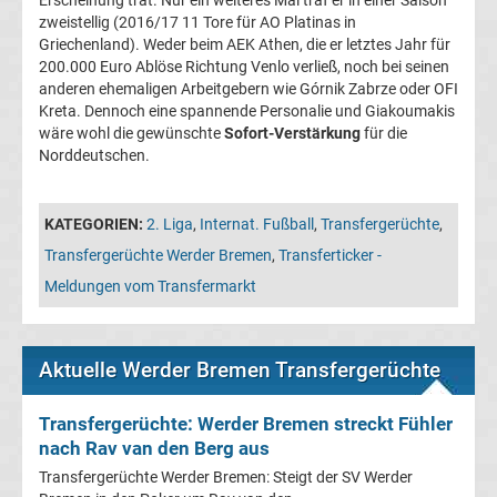
Erscheinung trat. Nur ein weiteres Mal traf er in einer Saison
Leverkusen
zweistellig (2016/17 11 Tore für AO Platinas in
Griechenland). Weder beim AEK Athen, die er letztes Jahr für
Transfergerüchte
200.000 Euro Ablöse Richtung Venlo verließ, noch bei seinen
anderen ehemaligen Arbeitgebern wie Górnik Zabrze oder OFI
Kreta. Dennoch eine spannende Personalie und Giakoumakis
Bayern
wäre wohl die gewünschte
Sofort-Verstärkung
für die
Norddeutschen.
München
KATEGORIEN:
2. Liga
,
Internat. Fußball
,
Transfergerüchte
,
Transfergerüchte
Transfergerüchte Werder Bremen
,
Transferticker -
Borussia
Meldungen vom Transfermarkt
Dortmund
Aktuelle Werder Bremen Transfergerüchte
Transfergerüchte
Transfergerüchte: Werder Bremen streckt Fühler
Borussia
nach Rav van den Berg aus
Transfergerüchte Werder Bremen: Steigt der SV Werder