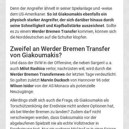
05
Denn der Angreifer ähnelt in seiner Spielanlage und -weise
dem US-Amerikaner.
So ist Giakoumakis ebenfalls ein
Transfergerüchte
physisch starker Angreifer, der sich darüber hinaus durch
seine Schnelligkeit und Kopfballstärke auszeichnet
. Sollte
Alemannia
es zu einem
Werder Bremen Transfer
kommen, können sich
die Norddeutschen auf die Schulter klopfen.
Aachen
Zweifel an Werder Bremen Transfer
von Giakoumakis?
Transfergerüchte
Und dass der SVW in der Offensive, die neben Sargent u.a.
auch
Milot Rashica
verlor, nachrüsten will, wird durch die
Arminia
Werder Bremen Transfernews
der letzten Tage verdeutlicht.
So galten zuletzt
Marvin Ducksch
von Hannover 96 oder
Wilson Isidor
von der AS Monaco als potenzielle
Bielefeld
Neuzugänge.
Allerdings stellt sich auch die Frage, ob Giakoumakis als
Transfergerüchte
Torschützenkönig der Eredivisie nicht andere Optionen hat,
als bei Werder Bremen zu landen? Zudem darf nicht
Bayer
verschwiegen werden, dass Giakoumakis vor der
abgelaufenen Spielzeit nie als echte Vollstrecker in