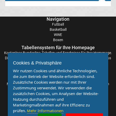
Transfergerüchte
Navigation
Fußball
Eintracht
Basketball
WWE
Frankfurt
Boxen
Tabellensystem für Ihre Homepage
Transfergerüchte
Kostenlose
Bundesliga-Tabellen
und Ergebnisse für Ihre Homepage.
Die Aktualisierung der Ergebnisse erfolgt alle paar Minuten, sodass
Cookies & Privatsphäre
Sie stets auf dem Laufenden sind. Einfache und schnelle
Energie
Einbindung.
Wir nutzen Cookies und ähnliche Technologien,
Cottbus
die zum Betrieb der Website erforderlich sind.
Partnervereine
Zusätzliche Cookies werden nur mit Ihrer
Möchten Sie, dass auch Ihr Verein mehr Beachtung findet? Dann
Zustimmung verwendet. Wir verwenden die
sind Sie bei uns genau richtig. Wir suchen Ihren Verein für eine
Transfergerüchte
zusätzlichen Cookies, um Analysen der Website-
kostenlose Kooperation. Veröffentlichen Sie Ihre Spielberichte,
Nutzung durchzuführen und
Sportnachrichten und Aufrufe bei uns!
FC
Marketingmaßnahmen auf ihre Effizienz zu
prüfen.
Mehr Informationen
Augsburg