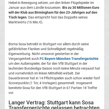
Hebel in Bewegung setzen, um den linken Flügelspieler im
Transfergerüchte
Januar aus dem Ländle loszueisen.
Bis zu 30 Millionen Euro
will der Klub aus Birmingham für den 23-Jährigen auf den
1.
Tisch legen
. Das entspricht fast das Doppelte seines
Marktwerts (16 Mio.€).
FC
Union
Borna Sosa betreibt in Stuttgart vor allem durch seine
gefährlichen Flanken und Schnelligkeit regelmäßig
Berlin
Eigenwerbung. Nicht umsonst geisterten in der
Vergangenheit auch
FC Bayern München Transfergerüchte
um den Außenspieler, der für den VfB Stuttgart in der
Transfergerüchte
laufenden Bundesliga-Saison noch keine Minute verpasst hat
und vornehmlich im linken Mittelfeld wirbelt. Der
1.
Dauerbrenner hat in 14 Pflichtspielen auch schon wieder fünf
Scorerpunkte (1 Tor, 4 Vorlagen) gesammelt. Insgesamt
FSV
bereitete Sosa für den VfB Stuttgart in 67 Partien 18 Treffer
vor.
Mainz
Langer Vertrag: Stuttgart kann Sosa
Transfergerüchte gelassen betrachten