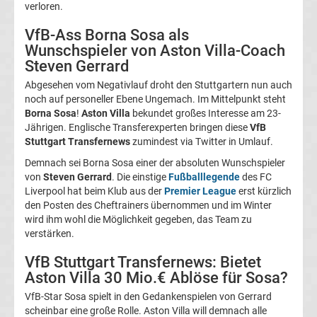
verloren.
Magdeburg
VfB-Ass Borna Sosa als
Wunschspieler von Aston Villa-Coach
Transfergerüchte
Steven Gerrard
Abgesehen vom Negativlauf droht den Stuttgartern nun auch
1.
noch auf personeller Ebene Ungemach. Im Mittelpunkt steht
Borna Sosa
!
Aston Villa
bekundet großes Interesse am 23-
FC
Jährigen. Englische Transferexperten bringen diese
VfB
Stuttgart Transfernews
zumindest via Twitter in Umlauf.
Nürnberg
Demnach sei Borna Sosa einer der absoluten Wunschspieler
von
Steven Gerrard
. Die einstige
Fußballlegende
des FC
Liverpool hat beim Klub aus der
Premier League
erst kürzlich
Transfergerüchte
den Posten des Cheftrainers übernommen und im Winter
wird ihm wohl die Möglichkeit gegeben, das Team zu
1.
verstärken.
VfB Stuttgart Transfernews: Bietet
FC
Aston Villa 30 Mio.€ Ablöse für Sosa?
Saarbrücken
VfB-Star Sosa spielt in den Gedankenspielen von Gerrard
scheinbar eine große Rolle. Aston Villa will demnach alle