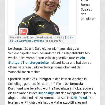
zählt
Borna
FC
Sosa zu
den
Kaiserslautern
absoluten
Transfergerüchte
Bildquelle: Jeollo von VfB-exklusiv.de CC BY 3.0 [
CC BY
3.0
],
via Wikimedia Commons
(Bild bearbeitet)
1.
Leistungsträgern. Da bleibt es nicht aus, dass der
Schienenspieler auch bei anderen Klubs Begehrlichkeiten
FC
weckt. Allen voran Aston Villa ist gemäß aktueller
VfB
Stuttgart Transfergerüchte
heiß auf Sosa und hat den so
Köln
offensivstarken Linksverteidiger ganz oben auf der
Wunschliste zu stehen.
Transfergerüchte
Sportlich ist der
VfB Stuttgart
in den letzten Wochen in
Schieflage geraten. Die späte 1:2-Pleite bei
Borussia
1.
Dortmund
war bereits die dritte Niederlage in Folge, sodass
die Schwaben in der
Bundesliga
auf den Relegationsplatz 16
abgerutscht sind. Hinzu kommt das Aus im
DFB-Pokal
. Die
FC
letzten vier Pflichtspiele hat die Matarazzo-Elf allesamt