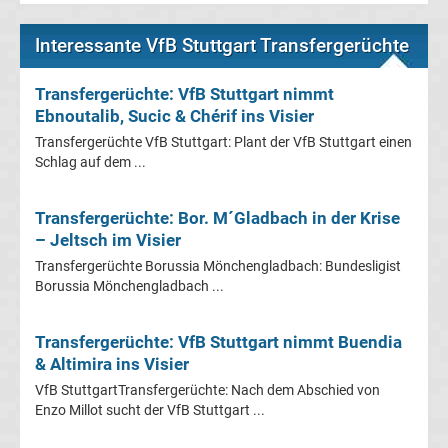
Leverkusen
Interessante VfB Stuttgart Transfergerüchte
Transfergerüchte
Transfergerüchte: VfB Stuttgart nimmt
Bayern
Ebnoutalib, Sucic & Chérif ins Visier
Transfergerüchte VfB Stuttgart: Plant der VfB Stuttgart einen
München
Schlag auf dem ...
Transfergerüchte
Transfergerüchte: Bor. M´Gladbach in der Krise
– Jeltsch im Visier
Borussia
Transfergerüchte Borussia Mönchengladbach: Bundesligist
Borussia Mönchengladbach ...
Dortmund
Transfergerüchte: VfB Stuttgart nimmt Buendia
Transfergerüchte
& Altimira ins Visier
VfB StuttgartTransfergerüchte: Nach dem Abschied von
Borussia
Enzo Millot sucht der VfB Stuttgart ...