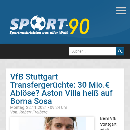
Deutsche
Transfergerüchte
Transfergerüchte
1.
FC
VfB Stuttgart
Transfergerüchte: 30 Mio.€
Heidenheim
Ablöse? Aston Villa heiß auf
1846
Borna Sosa
Montag, 22.11.2021 - 09:24 Uhr
Transfergerüchte
Von: Robert Freiberg
Beim VfB
Stuttgart
1.