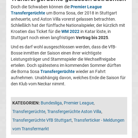
05
Doch die Schwaben können die
Premier League
Transfergerüchte
um Borna Sosa, der 2018 in Stuttgart
Transfergerüchte
anheuerte, und Aston Villa vorerst gelassen betrachten.
Schließlich hat der fünffache Nationalspieler, der kürzlich mit
Kroatien das Ticket für die
WM 2022
in Katar löste, in
Alemannia
Stuttgart noch einen langfristigen
Vertrag bis 2025
.
Und es darf wohl ausgeschlossen werden, dass die VfB-
Aachen
Bosse inmitten der Saison einen ihrer wichtigste
Leistungsträger und Stammspieler die Wechselfreigabe
Transfergerüchte
erteilen. Doch spätestens im kommenden Sommer dürften
die Borna Sosa
Transfergerüchte
wieder an Fahrt
aufnehmen. Unabhängig davon, welches Ende die Saison für
Arminia
den Klub vom Neckar nimmt.
Bielefeld
KATEGORIEN:
Bundesliga
,
Premier League
,
Transfergerüchte
Transfergerüchte
,
Transfergerüchte Aston Villa
,
Transfergerüchte VfB Stuttgart
,
Transferticker - Meldungen
Bayer
vom Transfermarkt