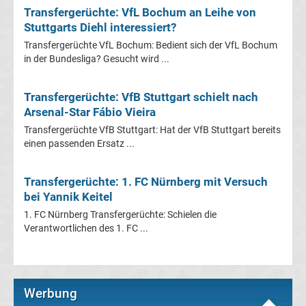
Mönchengladbach
Transfergerüchte: VfL Bochum an Leihe von
Stuttgarts Diehl interessiert?
Transfergerüchte
Transfergerüchte VfL Bochum: Bedient sich der VfL Bochum
in der Bundesliga? Gesucht wird ...
Chemnitzer
Transfergerüchte: VfB Stuttgart schielt nach
FC
Arsenal-Star Fábio Vieira
Transfergerüchte VfB Stuttgart: Hat der VfB Stuttgart bereits
Transfergerüchte
einen passenden Ersatz ...
Dynamo
Transfergerüchte: 1. FC Nürnberg mit Versuch
bei Yannik Keitel
Dresden
1. FC Nürnberg Transfergerüchte: Schielen die
Verantwortlichen des 1. FC ...
Transfergerüchte
Eintracht
Werbung
Braunschweig