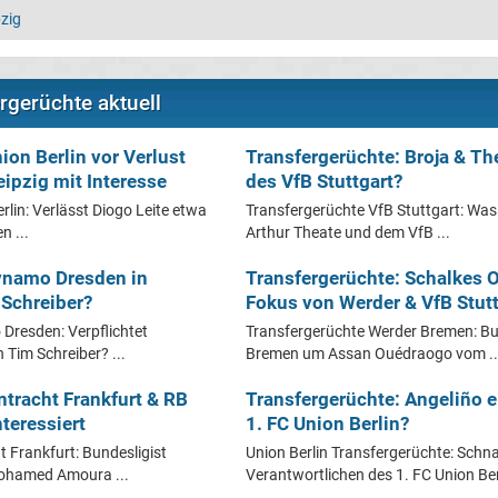
zig
rgerüchte aktuell
ion Berlin vor Verlust
Transfergerüchte: Broja & Th
eipzig mit Interesse
des VfB Stuttgart?
rlin: Verlässt Diogo Leite etwa
Transfergerüchte VfB Stuttgart: Was
n ...
Arthur Theate und dem VfB ...
ynamo Dresden in
Transfergerüchte: Schalkes 
Schreiber?
Fokus von Werder & VfB Stutt
Dresden: Verpflichtet
Transfergerüchte Werder Bremen: Bu
 Tim Schreiber? ...
Bremen um Assan Ouédraogo vom ..
ntracht Frankfurt & RB
Transfergerüchte: Angeliño 
teressiert
1. FC Union Berlin?
t Frankfurt: Bundesligist
Union Berlin Transfergerüchte: Schn
 Mohamed Amoura ...
Verantwortlichen des 1. FC Union Berl