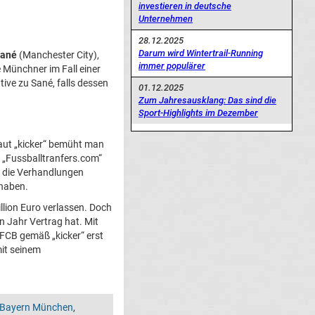
investieren in deutsche
Unternehmen
28.12.2025
Darum wird Wintertrail-Running
Sané
(Manchester City),
immer populärer
e Münchner im Fall einer
ive zu Sané, falls dessen
01.12.2025
Zum Jahresausklang: Das sind die
Sport-Highlights im Dezember
laut „kicker“ bemüht man
n „Fussballtranfers.com“
s die Verhandlungen
 haben.
llion Euro verlassen. Doch
n Jahr Vertrag hat. Mit
r FCB gemäß „kicker“ erst
mit seinem
 Bayern München
,