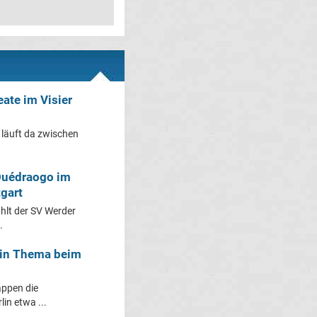
eate im Visier
 läuft da zwischen
Ouédraogo im
gart
hlt der SV Werder
.
ein Thema beim
appen die
in etwa ...