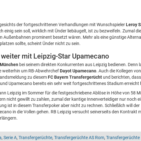
gesichts der fortgeschrittenen Verhandlungen mit Wunschspieler
Leroy 
 einig sein soll, wirklich mit Ünder liebäugelt, ist zu bezweifeln. Zumal di
n Außenbahnen prominent besetzt wären. Mehr als eine günstige Alternat
latzen sollte, scheint Ünder nicht zu sein.
t weiter mit Leipzig-Star Upamecano
 München
bei seinem direkten Konkurrenten aus Leipzig bedienen. Denn 
ße weiterhin um RB-Abwehrchef
Dayot Upamecano
. Auch die Kollegen vo
standsmeldung zu diesem
FC Bayern Transfergerücht
und berichten, das
nd Upamecano bereits ein sehr weit fortgeschrittenes Stadium erreicht
ann Leipzig im Sommer für die festgeschriebene Ablöse in Höhe von 58 Mi
n nicht gewillt zu zahlen, zumal der kantige Innenverteidiger nur noch ei
ng ist in diesem Transferpoker aber nicht zu rechnen. Schließlich will de
cano in die Vollen gehen. RB Leipzig versucht seinerseits den Kontrakt 
erlängern.
a
,
Serie A
,
Transfergerüchte
,
Transfergerüchte AS Rom
,
Transfergerüchte