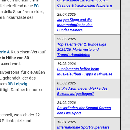
 mit den Münchnern in
Unterschiede zwischen Social-
Casinos & traditonellen Anbietern
lie betreffend neue
FC
a dello Sport“ vermeldet,
28.07.2026
er Einkaufsliste des
Jürgen Klopp und die
Mammutaufgabe des
Bundestrainers
22.05.2026
Top-Talente der 2. Bundesliga
2025/26: Marktwerte und
erie A
-Klub einem Verkauf
Transferkandidaten
e in Höhe von 30
axiert wird.
19.03.2026
Supplements helfen beim
ivpersonal für die Außen
Muskelaufbau - Tipps & Hinweise
 gehandelt, der das
05.03.2026
iesem
RB Leipzig
Ist Riad zum neuen Mekka des
tigt. Darüber hinaus soll
Boxens aufgestiegen?
24.02.2026
So verändert der Second Screen
den Live-Sport
chselt, wo sich der 22-
 Pflichtspiele und
13.01.2026
Internationale Sport-Superstars