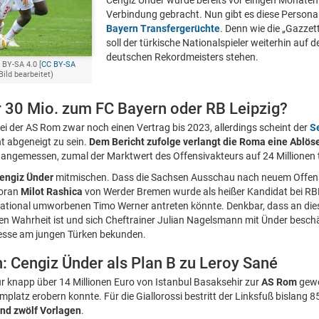
Cengiz Ünder wurde bereits vor einigen Monaten
Verbindung gebracht. Nun gibt es diese Persona
Bayern Transfergerüchte
. Denn wie die „Gazzett
soll der türkische Nationalspieler weiterhin auf d
deutschen Rekordmeisters stehen.
 BY-SA 4.0 [
CC BY-SA
Bild bearbeitet)
r 30 Mio. zum FC Bayern oder RB Leipzig?
ei der AS Rom zwar noch einen Vertrag bis 2023, allerdings scheint der
S
t abgeneigt zu sein.
Dem Bericht zufolge verlangt die Roma eine Ablös
 angemessen, zumal der Marktwert des Offensivakteurs auf 24 Millionen t
engiz Ünder
mitmischen. Dass die Sachsen Ausschau nach neuem Offens
voran
Milot Rashica
von Werder Bremen wurde als heißer Kandidat bei RBL
ernational umworbenen Timo Werner antreten könnte. Denkbar, dass an d
n Wahrheit ist und sich Cheftrainer Julian Nagelsmann mit Ünder beschäf
resse am jungen Türken bekunden.
 Cengiz Ünder als Plan B zu Leroy Sané
r knapp über 14 Millionen Euro von Istanbul Basaksehir zur
AS Rom
gewe
mplatz erobern konnte. Für die Giallorossi bestritt der Linksfuß bislang 85
und zwölf Vorlagen
.