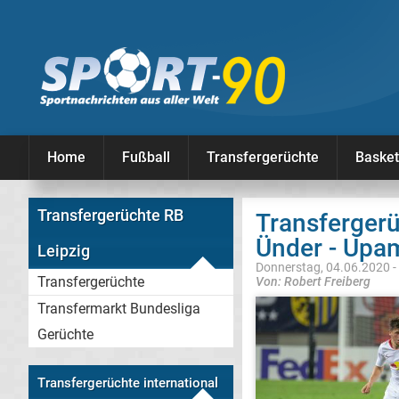
Home
Fußball
Transfergerüchte
Basket
Transfergerüchte RB
Transfergerü
Ünder - Up
Leipzig
Donnerstag, 04.06.2020 -
Transfergerüchte
Von: Robert Freiberg
Transfermarkt Bundesliga
Gerüchte
Transfergerüchte international