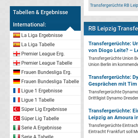
Transfergerüchte RB Leip
Tabellen & Ergebnisse
International:
RB Leipzig Transfe
La Liga Ergebnisse
Transfergerüchte: Un
La Liga Tabelle
von Diogo Leite? – L
Premier League Erg.
Transfergerüchte Union Be
Premier League Tabelle
Union Berlin im kommende
Frauen Bundesliga Erg.
Transfergerüchte: D
Frauen Bundesliga Tabelle
Gesprächen mit Tim 
Ligue 1 Ergebnisse
Transfergerüchte Dynamo 
Drittligist Dynamo Dresden
Ligue 1 Tabelle
Süper Lig Ergebnisse
Transfergerüchte: Ei
Leipzig an Amoura in
Süper Lig Tabelle
Transfergerüchte Eintrach
Serie A Ergebnisse
Eintracht Frankfurt soll
Serie A Tabelle