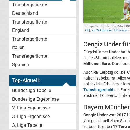
Transfergerüchte
Deutschland
Transfergerüchte
Bildquelle: Steffen Prößdorf CC
England
4.0
],
via Wikimedia Commons
(
Transfergerüchte
Cengiz Ünder fü
Italien
Flügelstürmer Ünder hat b
Transfergerüchte
seines Stammspielers nich
Millionen Euro
. Durchaus
Spanien
Auch
RB Leipzig
soll bei
C
halten ist bekannt. Allen 
Top-Aktuell:
potenzielle Erbe des int
Transfergerücht
ein Funke
Bundesliga Tabelle
auch der FC Everton Inte
Bundesliga Ergebnisse
Bayern München:
2. Liga Ergebnisse
Cengiz Ünder
war 2017 fü
3. Liga Ergebnisse
jährige schnell einen Stam
3. Liga Tabelle
verbuchte dabei
17 Tore 