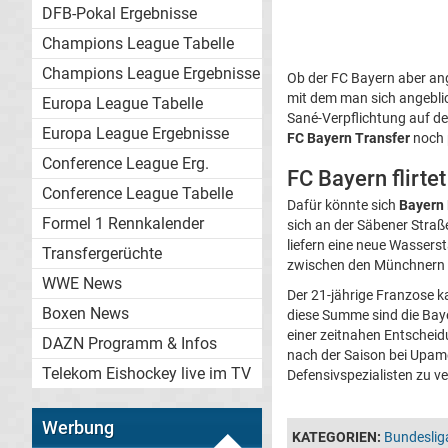
DFB-Pokal Ergebnisse
Champions League Tabelle
Champions League Ergebnisse
Ob der FC Bayern aber an
mit dem man sich angeblich
Europa League Tabelle
Sané-Verpflichtung auf de
Europa League Ergebnisse
FC Bayern Transfer
noch p
Conference League Erg.
FC Bayern flirte
Conference League Tabelle
Dafür könnte sich
Bayern
Formel 1 Rennkalender
sich an der Säbener Stra
liefern eine neue Wasser
Transfergerüchte
zwischen den Münchnern u
WWE News
Der 21-jährige Franzose k
Boxen News
diese Summe sind die Bayer
einer zeitnahen Entscheidu
DAZN Programm & Infos
nach der Saison bei Upame
Telekom Eishockey live im TV
Defensivspezialisten zu v
Werbung
KATEGORIEN:
Bundeslig