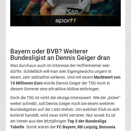
05
Transfergerüchte
Alemannia
Aachen
Bayern oder BVB? Weiterer
Bundesligist an Dennis Geiger dran
Transfergerüchte
Was durchaus auch im Interesse der Hoffenheimer sein
dürfte. Schließlich will man sein Eigengewächs ungern in
Arminia
einem Jahr ablösefrei verlieren. Und mit einem
Marktwert von
10 Millionen Euro
würde Dennis Geiger der TSG noch in
Bielefeld
diesem Sommer eine attraktive Ablöse einbringen.
Doch die TSG ist nicht der einzige Interessent. Wie der „kicker“
weiter schreibt, soll Dennis Geiger noch bei einem weiteren
Transfergerüchte
Bundesligisten auf der Liste stehen. Um welchen Klub es sich
konkret handelt, wird zwar nicht verraten. Nur soviel: Es ist
Bayer
ein Verein aus den letztjährigen
Top 5 der Bundesliga
Tabelle
. Somit wären der
FC Bayern, RB Leipzig, Borussia