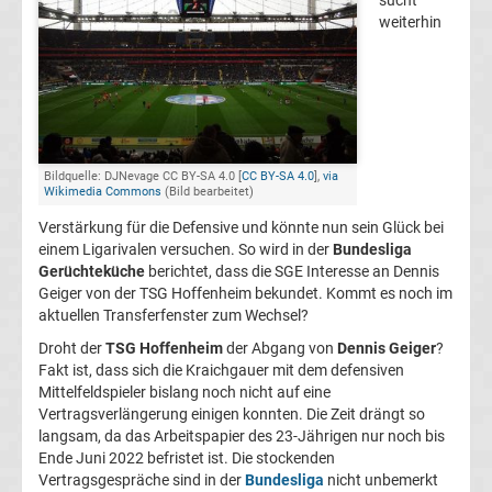
sucht
weiterhin
FC
Kaiserslautern
Transfergerüchte
Bildquelle: DJNevage CC BY-SA 4.0 [
CC BY-SA 4.0
],
via
Wikimedia Commons
(Bild bearbeitet)
1.
Verstärkung für die Defensive und könnte nun sein Glück bei
einem Ligarivalen versuchen. So wird in der
Bundesliga
FC
Gerüchteküche
berichtet, dass die SGE Interesse an Dennis
Geiger von der TSG Hoffenheim bekundet. Kommt es noch im
Köln
aktuellen Transferfenster zum Wechsel?
Droht der
TSG Hoffenheim
der Abgang von
Dennis Geiger
?
Transfergerüchte
Fakt ist, dass sich die Kraichgauer mit dem defensiven
Mittelfeldspieler bislang noch nicht auf eine
1.
Vertragsverlängerung einigen konnten. Die Zeit drängt so
langsam, da das Arbeitspapier des 23-Jährigen nur noch bis
Ende Juni 2022 befristet ist. Die stockenden
FC
Vertragsgespräche sind in der
Bundesliga
nicht unbemerkt