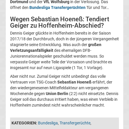
Leverkusen
Dortmund
und der
VfL Wolfsburg
in der Verlosung. Das
öffnet den
Bundesliga Transfergerüchten
Tür und Tor…
Transfergerüchte
Wegen Sebastian Hoeneß: Tendiert
Geiger zu Hoffenheim-Abschied?
Bayern
Dennis Geiger glückte in Hoffenheim bereits in der Saison
2017/18 der Durchbruch, doch in der jüngeren Vergangenheit
München
stagnierte seine Entwicklung. Was auch der
großen
Verletzungsanfälligkeit
des ehemaligen DFB-
Juniorennationalspieler geschuldet werden muss. So
Transfergerüchte
verpasste Geiger weite Teile der Vorsaison und brachte es
insgesamt nur auf neun Ligaspiele (1 Tor, 1 Vorlage).
Borussia
Aber nicht nur. Zumal Geiger nicht unbedingt das volle
Vertrauen von TSG-Coach
Sebastian Hoeneß
erfährt, der
Dortmund
den wiedergenesenen Mittelfeldakteur am vergangenen
Wochenende gegen
Union Berlin
(2:2) nicht einsetzte. Dennis
Geiger soll das durchaus irritiert haben, was einen Verbleib in
Transfergerüchte
Hoffenheim zumindest nicht wahrscheinlicher macht.
Borussia
KATEGORIEN:
Bundesliga
,
Transfergerüchte
,