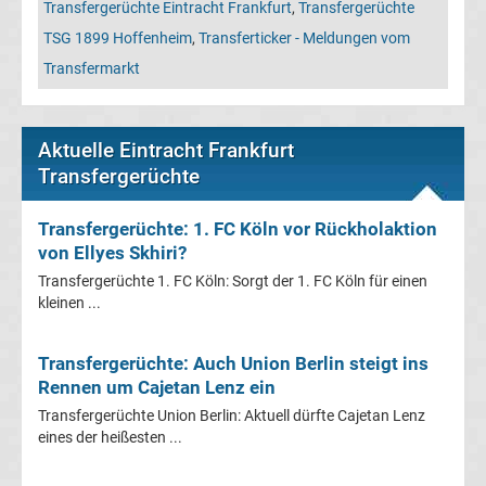
Mönchengladbach
Transfergerüchte Eintracht Frankfurt
,
Transfergerüchte
TSG 1899 Hoffenheim
,
Transferticker - Meldungen vom
Transfergerüchte
Transfermarkt
Chemnitzer
Aktuelle Eintracht Frankfurt
FC
Transfergerüchte
Transfergerüchte
Transfergerüchte: 1. FC Köln vor Rückholaktion
von Ellyes Skhiri?
Dynamo
Transfergerüchte 1. FC Köln: Sorgt der 1. FC Köln für einen
kleinen ...
Dresden
Transfergerüchte: Auch Union Berlin steigt ins
Transfergerüchte
Rennen um Cajetan Lenz ein
Transfergerüchte Union Berlin: Aktuell dürfte Cajetan Lenz
Eintracht
eines der heißesten ...
Braunschweig