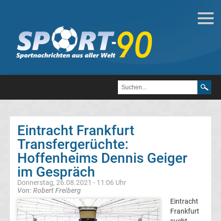
Deutsche
Transfergerüchte
Transfergerüchte
1.
FC
Eintracht Frankfurt
Transfergerüchte:
Heidenheim
Hoffenheims Dennis Geiger
1846
im Gespräch
Donnerstag, 26.08.2021 - 11:06 Uhr
Transfergerüchte
Von: Robert Freiberg
Eintracht
Frankfurt
1.