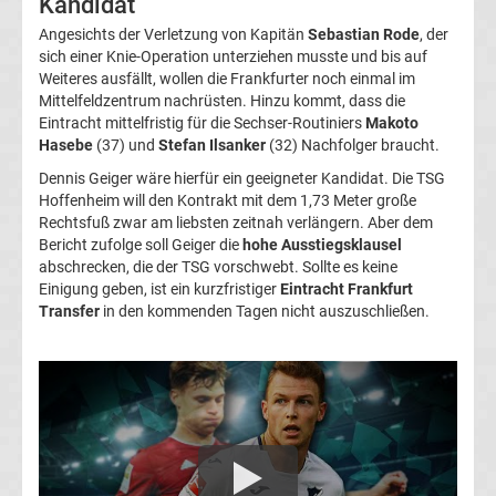
Kandidat
Transfergerüchte
Angesichts der Verletzung von Kapitän
Sebastian Rode
, der
sich einer Knie-Operation unterziehen musste und bis auf
1.
Weiteres ausfällt, wollen die Frankfurter noch einmal im
Mittelfeldzentrum nachrüsten. Hinzu kommt, dass die
Eintracht mittelfristig für die Sechser-Routiniers
Makoto
FC
Hasebe
(37) und
Stefan Ilsanker
(32) Nachfolger braucht.
Dennis Geiger wäre hierfür ein geeigneter Kandidat. Die TSG
Union
Hoffenheim will den Kontrakt mit dem 1,73 Meter große
Rechtsfuß zwar am liebsten zeitnah verlängern. Aber dem
Berlin
Bericht zufolge soll Geiger die
hohe Ausstiegsklausel
abschrecken, die der TSG vorschwebt. Sollte es keine
Einigung geben, ist ein kurzfristiger
Eintracht Frankfurt
Transfergerüchte
Transfer
in den kommenden Tagen nicht auszuschließen.
1.
FSV
Mainz