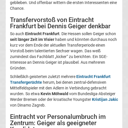
geblieben. Und offenbar wittern die ersten Interessenten eine
Magdeburg
Chance.
Transfervorstoß von Eintracht
Transfergerüchte
Frankfurt bei Dennis Geiger denkbar
So auch
Eintracht Frankfurt
. Die Hessen sollen Geiger schon
1.
seit länger Zeit im Visier
haben und könnten durchaus noch
kurz vor dem Ende der aktuellen Transferperiode einen
FC
Vorstoß beim talentierten Sechser wagen. Das weiß
zumindest das Fachblatt „kicker“ zu berichten. Ein SGE-
Interesse an Dennis Geiger ist plausibel. Aus mehreren
Nürnberg
Gründen.
Schließlich geisterten zuletzt mehrere
Eintracht Frankfurt
Transfergerüchte
Transfergerüchte
herum, bei denen zentral-defensiven
Mittelfeldspieler mit den Adlern in Verbindung gebracht
1.
wurden. So etwa
Kevin Möhwald
vom Bundesliga-Absteiger
Werder Bremen oder der kroatische Youngster
Kristijan Jakic
von Dinamo Zagreb.
FC
Eintracht vor Personalumbruch im
Saarbrücken
Zentrum: Geiger als geeigneter