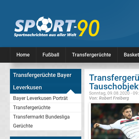
Home
Fußball
Transfergerüchte
Basket
Transfergerüchte Bayer
Transfergerü
Tauschobjek
Leverkusen
Sonntag, 09.08.2020 - 09
Bayer Leverkusen Porträt
Von: Robert Freiberg
Transfergerüchte
Transfermarkt Bundesliga
Gerüchte