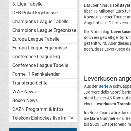
3. Liga Tabelle
Darüber hinaus soll
Bayer
über 15 Millionen Euro fü
DFB-Pokal Ergebnisse
Kovac als neuer Trainer a
Champions League Tabelle
Angebot sein Glück versu
Champions League Ergebnisse
Der Vorschlag:
Leverkusen
doch ein gewaltiger Sprun
Europa League Tabelle
gezählt wird. Aber dieses
Europa League Ergebnisse
noch, dass Leverkusen de
Conference League Erg.
Conference League Tabelle
Formel 1 Rennkalender
Leverkusen ange
Transfergerüchte
Aus der
Serie A
schwappen
WWE News
„Corriere dello Sport“ beri
steht bei der AS Rom auf de
Boxen News
einen
Leverkusen Transf
DAZN Programm & Infos
Im Bosz-Team wäre der de
Telekom Eishockey live im TV
die klare Nummer eins. Be
bis 2023. Entsprechend mü