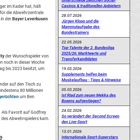
Unterschiede zwischen Social-
Casinos & traditonellen Anbietern
ger im Kader hat, hält
ür die Abwehrzentrale.
28.07.2026
in der
Bayer Leverkusen
Jürgen Klopp und die
Mammutaufgabe des
Bundestrainers
22.05.2026
Top-Talente der 2. Bundesliga
2025/26: Marktwerte und
ity
der Wunschspieler von
Transferkandidaten
en noch in dieser Woche
rag bis 2023 besitzt, um
19.03.2026
Supplements helfen beim
Muskelaufbau - Tipps & Hinweise
änder auf den Tisch zu
05.03.2026
indestens 80 Millionen
Ist Riad zum neuen Mekka des
gerüchten
um Ben
Boxens aufgestiegen?
24.02.2026
. Als Favorit auf Godfrey
So verändert der Second Screen
nd des Abwehrspielers kam.
den Live-Sport
13.01.2026
e
Internationale Sport-Superstars