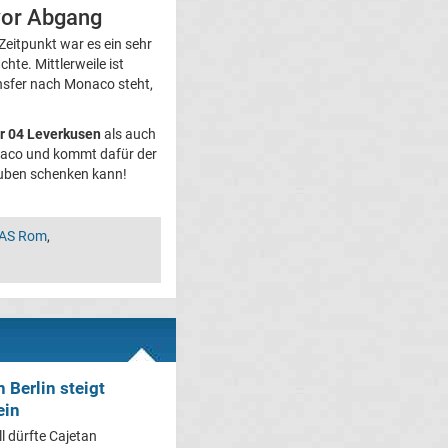
 vor Abgang
eitpunkt war es ein sehr
te. Mittlerweile ist
ansfer nach Monaco steht,
r 04 Leverkusen
als auch
onaco und kommt dafür der
auben schenken kann!
 AS Rom
,
 Berlin steigt
ein
l dürfte Cajetan