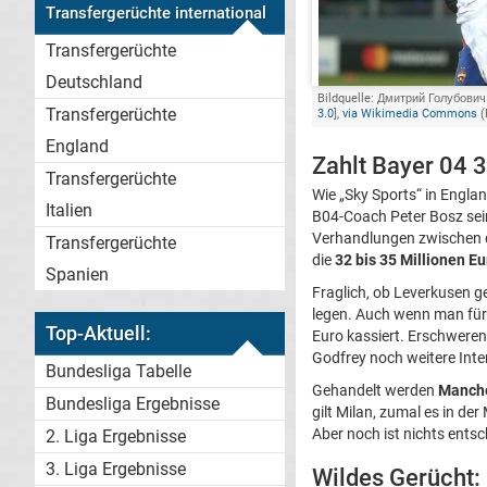
Transfergerüchte international
Transfergerüchte
Deutschland
Bildquelle: Дмитрий Голубович
Transfergerüchte
3.0
],
via Wikimedia Commons
(
England
Zahlt Bayer 04 
Transfergerüchte
Wie „Sky Sports“ in Engla
Italien
B04-Coach Peter Bosz sein
Verhandlungen zwischen de
Transfergerüchte
die
32 bis 35 Millionen Eu
Spanien
Fraglich, ob Leverkusen g
legen. Auch wenn man für
Top-Aktuell:
Euro kassiert. Erschwere
Godfrey noch weitere Inte
Bundesliga Tabelle
Gehandelt werden
Manche
Bundesliga Ergebnisse
gilt Milan, zumal es in d
Aber noch ist nichts ents
2. Liga Ergebnisse
3. Liga Ergebnisse
Wildes Gerücht: 