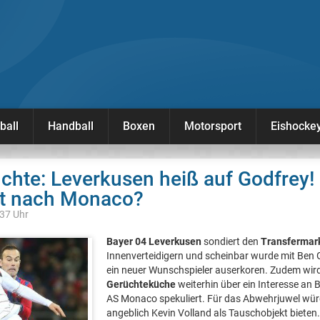
ball
Handball
Boxen
Motorsport
Eishocke
chte: Leverkusen heiß auf Godfrey! 
t nach Monaco?
:37 Uhr
Bayer 04 Leverkusen
sondiert den
Transfermar
Innenverteidigern und scheinbar wurde mit Ben 
ein neuer Wunschspieler auserkoren. Zudem wird
Gerüchteküche
weiterhin über ein Interesse an 
AS Monaco spekuliert. Für das Abwehrjuwel wür
angeblich Kevin Volland als Tauschobjekt bieten.