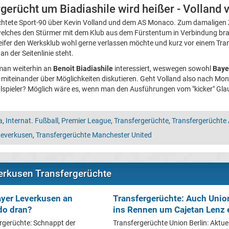
gerücht um Biadiashile wird heißer - Volland
htete Sport-90 über Kevin Volland und dem AS Monaco. Zum damaligen Z
welches den Stürmer mit dem Klub aus dem Fürstentum in Verbindung brach
reifer den Werksklub wohl gerne verlassen möchte und kurz vor einem Tr
an der Seitenlinie steht.
 man weiterhin an
Benoit Biadiashile
interessiert, weswegen sowohl
Baye
miteinander über Möglichkeiten diskutieren. Geht Volland also nach M
lspieler? Möglich wäre es, wenn man den Ausführungen vom "kicker" Gl
a
,
Internat. Fußball
,
Premier League
,
Transfergerüchte
,
Transfergerüchte
Leverkusen
,
Transfergerüchte Manchester United
verkusen Transfergerüchte
ayer Leverkusen an
Transfergerüchte: Auch Union
do dran?
ins Rennen um Cajetan Lenz 
rgerüchte: Schnappt der
Transfergerüchte Union Berlin: Aktuel