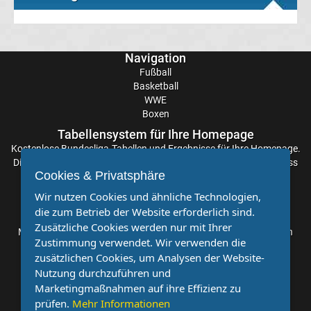
Transfergerüchte
Navigation
Eintracht
Fußball
Basketball
WWE
Frankfurt
Boxen
Tabellensystem für Ihre Homepage
Transfergerüchte
Kostenlose
Bundesliga-Tabellen
und Ergebnisse für Ihre Homepage.
Die Aktualisierung der Ergebnisse erfolgt alle paar Minuten, sodass
Energie
Cookies & Privatsphäre
Sie stets auf dem Laufenden sind. Einfache und schnelle
Einbindung.
Wir nutzen Cookies und ähnliche Technologien,
Cottbus
die zum Betrieb der Website erforderlich sind.
Partnervereine
Zusätzliche Cookies werden nur mit Ihrer
Möchten Sie, dass auch Ihr Verein mehr Beachtung findet? Dann
Transfergerüchte
Zustimmung verwendet. Wir verwenden die
sind Sie bei uns genau richtig. Wir suchen Ihren Verein für eine
zusätzlichen Cookies, um Analysen der Website-
kostenlose Kooperation. Veröffentlichen Sie Ihre Spielberichte,
Nutzung durchzuführen und
FC
Sportnachrichten und Aufrufe bei uns!
Marketingmaßnahmen auf ihre Effizienz zu
prüfen.
Mehr Informationen
Augsburg