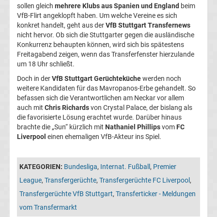
05
sollen gleich
mehrere Klubs aus Spanien und England
beim
VfB-Flirt angeklopft haben. Um welche Vereine es sich
konkret handelt, geht aus der
VfB Stuttgart Transfernews
Transfergerüchte
nicht hervor. Ob sich die Stuttgarter gegen die ausländische
Konkurrenz behaupten können, wird sich bis spätestens
Alemannia
Freitagabend zeigen, wenn das Transferfenster hierzulande
um 18 Uhr schließt.
Aachen
Doch in der
VfB Stuttgart Gerüchteküche
werden noch
weitere Kandidaten für das Mavropanos-Erbe gehandelt. So
befassen sich die Verantwortlichen am Neckar vor allem
Transfergerüchte
auch mit
Chris Richards
von Crystal Palace, der bislang als
die favorisierte Lösung erachtet wurde. Darüber hinaus
Arminia
brachte die „Sun“ kürzlich mit
Nathaniel Phillips
vom
FC
Liverpool
einen ehemaligen VfB-Akteur ins Spiel.
Bielefeld
KATEGORIEN:
Bundesliga
,
Internat. Fußball
,
Premier
Transfergerüchte
League
,
Transfergerüchte
,
Transfergerüchte FC Liverpool
,
Transfergerüchte VfB Stuttgart
,
Transferticker - Meldungen
Bayer
vom Transfermarkt