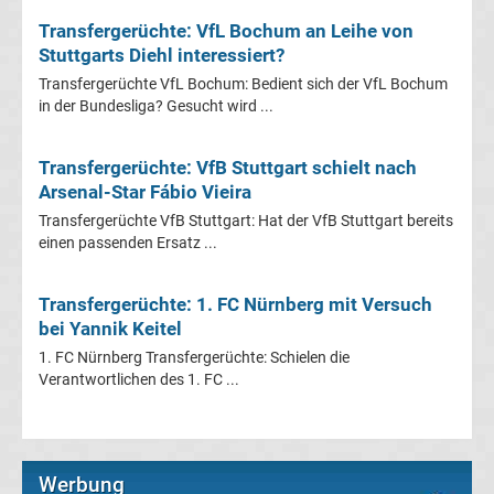
Mönchengladbach
Transfergerüchte: VfL Bochum an Leihe von
Stuttgarts Diehl interessiert?
Transfergerüchte
Transfergerüchte VfL Bochum: Bedient sich der VfL Bochum
in der Bundesliga? Gesucht wird ...
Chemnitzer
FC
Transfergerüchte: VfB Stuttgart schielt nach
Arsenal-Star Fábio Vieira
Transfergerüchte VfB Stuttgart: Hat der VfB Stuttgart bereits
Transfergerüchte
einen passenden Ersatz ...
Dynamo
Transfergerüchte: 1. FC Nürnberg mit Versuch
bei Yannik Keitel
Dresden
1. FC Nürnberg Transfergerüchte: Schielen die
Verantwortlichen des 1. FC ...
Transfergerüchte
Eintracht
Werbung
Braunschweig