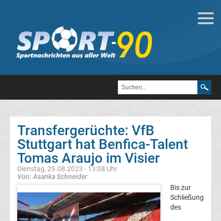
Deutsche
Transfergerüchte
Transfergerüchte
1.
FC
Transfergerüchte: VfB
Stuttgart hat Benfica-Talent
Heidenheim
Tomas Araujo im Visier
1846
Dienstag, 29.08.2023 - 13:08 Uhr
Von: Asanka Schneider
Bis zur
Transfergerüchte
Schließung
des
1.