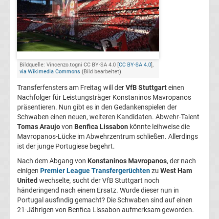
FC
Kaiserslautern
Transfergerüchte
Bildquelle: Vincenzo.togni CC BY-SA 4.0 [
CC BY-SA 4.0
],
via Wikimedia Commons
(Bild bearbeitet)
Transferfensters am Freitag will der
VfB Stuttgart
einen
1.
Nachfolger für Leistungsträger Konstaninos Mavropanos
präsentieren. Nun gibt es in den Gedankenspielen der
FC
Schwaben einen neuen, weiteren Kandidaten. Abwehr-Talent
Tomas Araujo
von
Benfica Lissabon
könnte leihweise die
Köln
Mavropanos-Lücke im Abwehrzentrum schließen. Allerdings
ist der junge Portugiese begehrt.
Transfergerüchte
Nach dem Abgang von
Konstaninos Mavropanos
, der nach
einigen
Premier League Transfergerüchten
zu
West Ham
United
wechselte, sucht der VfB Stuttgart noch
1.
händeringend nach einem Ersatz. Wurde dieser nun in
Portugal ausfindig gemacht? Die Schwaben sind auf einen
FC
21-Jährigen von Benfica Lissabon aufmerksam geworden.