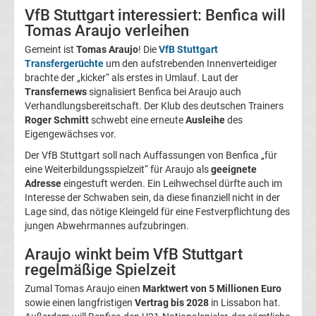
VfB Stuttgart interessiert: Benfica will
Magdeburg
Tomas Araujo verleihen
Gemeint ist
Tomas Araujo
! Die
VfB Stuttgart
Transfergerüchte
Transfergerüchte
um den aufstrebenden Innenverteidiger
brachte der „kicker“ als erstes in Umlauf. Laut der
1.
Transfernews
signalisiert Benfica bei Araujo auch
Verhandlungsbereitschaft. Der Klub des deutschen Trainers
Roger Schmitt
schwebt eine erneute
Ausleihe
des
FC
Eigengewächses vor.
Der VfB Stuttgart soll nach Auffassungen von Benfica „für
Nürnberg
eine Weiterbildungsspielzeit“ für Araujo als
geeignete
Adresse
eingestuft werden. Ein Leihwechsel dürfte auch im
Transfergerüchte
Interesse der Schwaben sein, da diese finanziell nicht in der
Lage sind, das nötige Kleingeld für eine Festverpflichtung des
jungen Abwehrmannes aufzubringen.
1.
Araujo winkt beim VfB Stuttgart
FC
regelmäßige Spielzeit
Zumal Tomas Araujo einen
Marktwert von 5 Millionen Euro
Saarbrücken
sowie einen langfristigen
Vertrag bis 2028
in Lissabon hat.