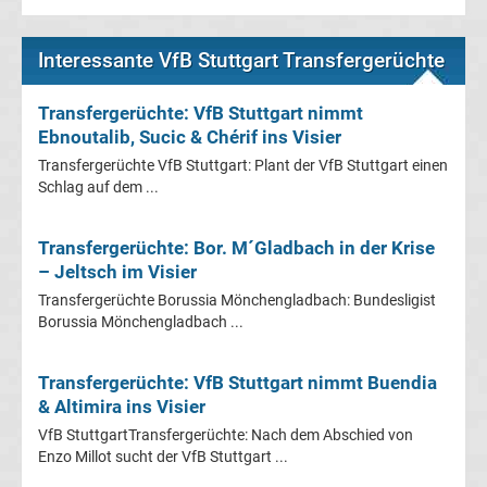
Leverkusen
Interessante VfB Stuttgart Transfergerüchte
Transfergerüchte
Transfergerüchte: VfB Stuttgart nimmt
Bayern
Ebnoutalib, Sucic & Chérif ins Visier
Transfergerüchte VfB Stuttgart: Plant der VfB Stuttgart einen
München
Schlag auf dem ...
Transfergerüchte
Transfergerüchte: Bor. M´Gladbach in der Krise
– Jeltsch im Visier
Borussia
Transfergerüchte Borussia Mönchengladbach: Bundesligist
Borussia Mönchengladbach ...
Dortmund
Transfergerüchte: VfB Stuttgart nimmt Buendia
Transfergerüchte
& Altimira ins Visier
VfB StuttgartTransfergerüchte: Nach dem Abschied von
Borussia
Enzo Millot sucht der VfB Stuttgart ...