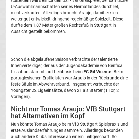
Außerdem will Benfica den U21-Nationalspieler, der sämtliche
Transfergerüchte
U-Auswahlmannschaften seines Heimatlandes durchlief,
nicht verkaufen. Allerdings braucht Araujo, damit er sich
weiter gut entwickelt, dringend regelmäßige Spielzeit. Diese
1.
dürfte dem 1,87 Meter großen Rechtsfuß in Stuttgart in
Aussicht gestellt bekommen.
FC
Union
Schon die abgelaufene Saison verbrachte der talentierte
Innenverteidiger, der aus der Jugendakademie von Benfica
Berlin
Lissabon stammt, auf Leihbasis beim
FC Gil Vicente
. Beim
portugiesischen Erstligisten war Araujo in der Rückrunde eine
Transfergerüchte
feste Säule im Abwehrverbund. Insgesamt verbuchte der
Youngster 22 Ligaeinsätze, davon 21 als Starter (1 Tor, 2
Vorlagen).
1.
Nicht nur Tomas Araujo: VfB Stuttgart
FSV
hat Alternativen im Kopf
Nun könnte Tomas Araujo beim VfB Stuttgart Spielpraxis und
Mainz
erste Auslandserfahrungen sammeln. Allerdings bekunden
auch andere Klubs Interesse an einem Leihgeschäft. So